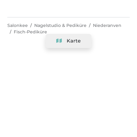
Salonkee
Nagelstudio & Pediküre
Niederanven
Fisch-Pediküre
Karte
Unternehmen
Support
Team
&
Jobs
Ihr Geschäft hinzufügen
Rechtlich