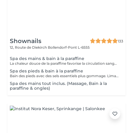
Shownails
133
12, Route de Diekirch
Bollendorf-Pont L-6555
Spa des mains & bain à la paraffine
La chaleur douce de la paraffine favorise la circulation sanguine, détend les muscles et assouplit les articulations. Elle permet également une meilleure pénétration des soins hydratants, laissant la peau intensément nourrie et incroyablement douce. 💛 Les bienfaits du soin à la paraffine : 🤲 Pour les mains : • Hydrate en profondeur les peaux sèches et abîmées. • Répare les gerçures et les crevasses. • Soulage les sensations de raideur articulaire. • Apaise les douleurs liées à l'arthrose, aux rhumatismes ou aux efforts répétitifs. • Redonne douceur et souplesse à la peau. 🦶 Pour les pieds : • Nourrit les talons secs et fendillés. • Adoucit les callosités. • Apaise les pieds fatigués. • Améliore la souplesse de la peau. • Procure une agréable sensation de détente et de légèreté. ✨ Idéal pour les personnes souffrant de : ✔️ Arthrose. ✔️ Rhumatismes. ✔️ Douleurs articulaires. ✔️ Mains ou pieds secs et sensibles. ✔️ Mauvaise circulation ou sensation de froid aux extrémités. Le soin à la paraffine ne guérit pas les maladies articulaires, mais il contribue à soulager les douleurs, diminuer la raideur et améliorer le confort au quotidien.
Spa des pieds & bain à la paraffine
Bain des pieds avec des sels essentiels plus gommage. Limage. Cuticles. Massage des pieds. Bain à la paraffine.
Spa des mains tout inclus. (Massage, Bain à la
paraffine & ongles)