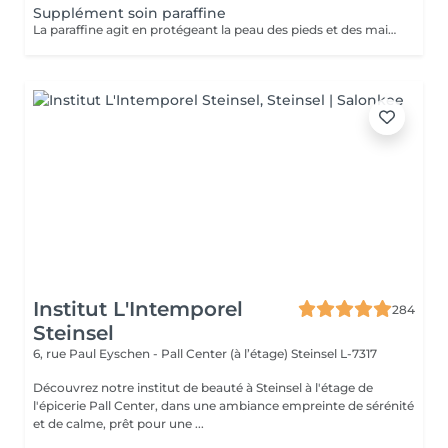
Supplément soin paraffine
La paraffine agit en protégeant la peau des pieds et des mains contre les agressions extérieures. Sa capacité de rétention d'eau favorise l'hydratation de la peau. Le traitement à la paraffine est idéal pour avoir des membres lisses. En effet, ce produit procure un effet rajeunissant à la peau, en plus de l'adoucir. Uniquement avec un service de manucurie effectué à l'institut le même jour.
Institut L'Intemporel
284
Steinsel
6, rue Paul Eyschen - Pall Center (à l’étage)
Steinsel L-7317
Découvrez notre institut de beauté à Steinsel à l'étage de
l'épicerie Pall Center, dans une ambiance empreinte de sérénité
et de calme, prêt pour une ...