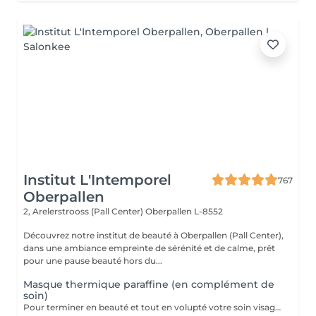
Institut L'Intemporel
767
Oberpallen
2, Arelerstrooss (Pall Center)
Oberpallen L-8552
Découvrez notre institut de beauté à Oberpallen (Pall Center),
dans une ambiance empreinte de sérénité et de calme, prêt
pour une pause beauté hors du...
Masque thermique paraffine (en complément de
soin)
Pour terminer en beauté et tout en volupté votre soin visage, nous vous proposons le 'double masque '. Cela consiste en une application d'un masque crème bourré d'actifs hydratants/régénérants/anti-âge ou anti-oxydants suivi d'un bain de paraffine tiède. Ceci permet la pénétration intégrale du masque crème grâce à la chaleur de la paraffine et un fin de soin en douceur grâce aux actifs de la paraffine adoucissants et calmants. Une véritable sensation de détente.