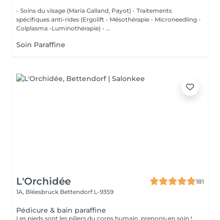
- Soins du visage (Maria Galland, Payot) - Traitements
spécifiques anti-rides (Ergolift - Mésothérapie - Microneedling -
Colplasma -Luminothérapie) - ...
Soin Paraffine
L'Orchidée
181
1A, Bléesbruck
Bettendorf L-9359
Pédicure & bain paraffine
Les pieds sont les piliers du corps humain, prenons-en soin !