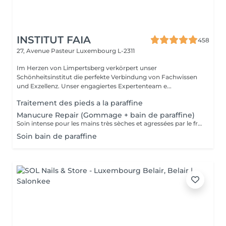
INSTITUT FAIA
458
27, Avenue Pasteur
Luxembourg L-2311
Im Herzen von Limpertsberg verkörpert unser
Schönheitsinstitut die perfekte Verbindung von Fachwissen
und Exzellenz. Unser engagiertes Expertenteam e...
Traitement des pieds a la paraffine
Manucure Repair (Gommage + bain de paraffine)
Soin intense pour les mains très sèches et agressées par le froid ou les produits. Comprend le limage des ongles, la pousse et la coupe des cuticules, gommage, masque à la paraffine de 10 minutes et massage avec une crème de soin. Application d'une base transparente si désirée.
Soin bain de paraffine