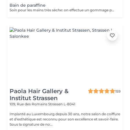
Bain de paraffine
Soin pour les mains très sèche: on effectue un gommage pour enlever les peaux mortes, on applique une crème très grasse et on trempe les mains dans la paraffine chaude pour faire pénétrer la crème en profondeur et redonner aux mains la douceur. Après un temps de pose nous terminons par un massage des mains pour faire pénétrer l'excédant de crème.
Paola Hair Gallery &
159
Institut Strassen
109, Rue des Romains
Strassen L-8041
Implanté au Luxembourg depuis 30 ans, notre salon de coiffure
et d'esthétique est reconnu pour son excellence et savoir-faire.
Sous la signature de no...