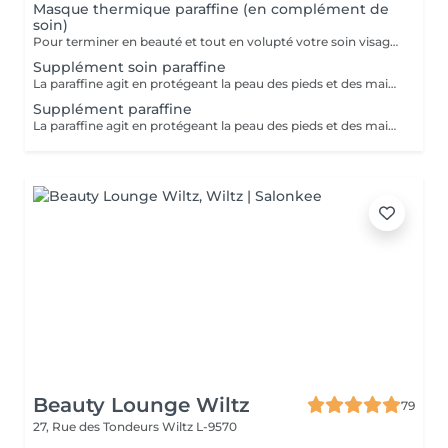
Masque thermique paraffine (en complément de
soin)
Pour terminer en beauté et tout en volupté votre soin visage, nous vous proposons le 'double masque '. Cela consiste en une application d'un masque crème bourré d'actifs hydratants/régénérants/anti-âge ou anti-oxydants suivi d'un bain de paraffine tiède. Ceci permet la pénétration intégrale du masque crème grâce à la chaleur de la paraffine et une fin de soin en douceur grâce aux actifs de la paraffine adoucissants et calmants. Une véritable invitation à la détente.
Supplément soin paraffine
La paraffine agit en protégeant la peau des pieds et des mains contre les agressions extérieures. Sa capacité de rétention d'eau favorise l'hydratation de la peau. Le traitement à la paraffine est idéal pour avoir des membres lisses. En effet, ce produit procure un effet rajeunissant à la peau, en plus de l'adoucir. Uniquement avec un service de manucurie effectué à l'institut le même jour
Supplément paraffine
La paraffine agit en protégeant la peau des pieds et des mains contre les agressions extérieures. Sa capacité de rétention d'eau favorise l'hydratation de la peau. Le traitement à la paraffine est idéal pour avoir des membres lisses. En effet, ce produit procure un effet rajeunissant à la peau, en plus de l'adoucir. Uniquement avec un service de beauté des pieds ou de pédicurie effectué à l'institut le même jour
Beauty Lounge Wiltz
79
27, Rue des Tondeurs
Wiltz L-9570