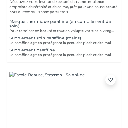
Découvrez notre institut de beauté dans une ambiance
empreinte de sérénité et de calme, prêt pour une pause beauté
hors du temps. L'Intemporel, trois...
Masque thermique paraffine (en complément de
soin)
Pour terminer en beauté et tout en volupté votre soin visage, nous vous proposons le 'double masque '. Cela consiste en une application d'un masque crème bourré d'actifs hydratants/régénérants/anti-âge ou anti-oxydants suivi d'un bain de paraffine tiède. Ceci permet la pénétration intégrale du masque crème grâce à la chaleur de la paraffine et un fin de soin en douceur grâce aux actifs de la paraffine adoucissants et calmants. Une véritable sensation de détente.
Supplément soin paraffine (mains)
La paraffine agit en protégeant la peau des pieds et des mains contre les agressions extérieures. Sa capacité de rétention d'eau favorise l'hydratation de la peau. Le traitement à la paraffine est idéal pour avoir des membres lisses. En effet, ce produit procure un effet rajeunissant à la peau, en plus de l'adoucir. Uniquement avec un service de manucurie effectué à l'institut le même jour
Supplément paraffine
La paraffine agit en protégeant la peau des pieds et des mains contre les agressions extérieures. Sa capacité de rétention d'eau favorise l'hydratation de la peau. Le traitement à la paraffine est idéal pour avoir des membres lisses. En effet, ce produit procure un effet rajeunissant à la peau, en plus de l'adoucir. Uniquement avec un service de beauté des pieds ou de pédicurie effectué à l'institut le même jour