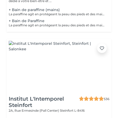
dédié à votre bien-être et ...
+ Bain de paraffine (mains)
La paraffine agit en protégeant la peau des pieds et des mains contre les agressions extérieures. Sa capacité de rétention d'eau favorise l'hydratation de la peau. Le traitement à la paraffine est idéal pour avoir des membres lisses. En effet, ce produit procure un effet rajeunissant à la peau, en plus de l'adoucir. Ce traitement est ainsi surtout recommandé à toute personne ayant la peau sèche.
+ Bain de Paraffine
La paraffine agit en protégeant la peau des pieds et des mains contre les agressions extérieures. Sa capacité de rétention d'eau favorise l'hydratation de la peau. Le traitement à la paraffine est idéal pour avoir des membres lisses. En effet, ce produit procure un effet rajeunissant à la peau, en plus de l'adoucir. Ce traitement est ainsi surtout recommandé à toute personne ayant la peau sèche.
Institut L'Intemporel
536
Steinfort
2A, Rue Ermesinde (Pall Center)
Steinfort L-8416