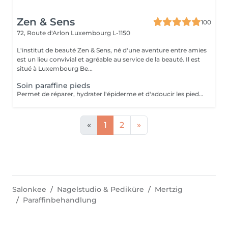
Zen & Sens
100
72, Route d'Arlon
Luxembourg L-1150
L'institut de beauté Zen & Sens, né d'une aventure entre amies
est un lieu convivial et agréable au service de la beauté. Il est
situé à Luxembourg Be...
Soin paraffine pieds
Permet de réparer, hydrater l'épiderme et d'adoucir les pieds abimés ou désséchés. Parfait lors d'une pédicure.
«
1
2
»
Salonkee
Nagelstudio & Pediküre
Mertzig
Paraffinbehandlung