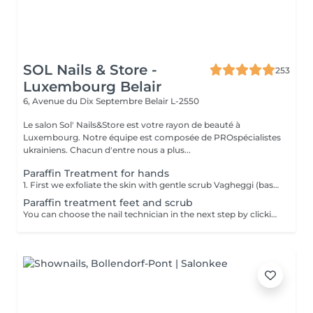
SOL Nails & Store -
253
Luxembourg Belair
6, Avenue du Dix Septembre
Belair L-2550
Le salon Sol' Nails&Store est votre rayon de beauté à
Luxembourg. Notre équipe est composée de PROspécialistes
ukrainiens. Chacun d'entre nous a plus...
Paraffin Treatment for hands
1. First we exfoliate the skin with gentle scrub Vagheggi (based on brown sugar and ground coffee that have an exfoliating effect; also it includes detoxifying green clay) 2. After, we apply hydrating cream Vagheggi (that includes coconut oil and cocoa butter, vitamin E and moisturising hyaluronic acid) - it's amazing for nourishing and hydrating. 3. The last step is the paraffin wax itself. You gently dip a few times your hand into the warm melted paraffin. It builds up a thick, warm "glove" of wax. 4. Once the wax layers are set, the hand is wrapped in a protective plastic liner and then placed into a soft glove. This insulates the heat and allows the moisture to be absorbed. For 15-20 min you have time to rest and relax. 5. The final step is to remove everything and your hands are ready, fully nourished. Depending on your skin and desire, you can repeat this treatment 2-4 time once a week or 2 weeks to get a cumulative effect. Advantages: Deeply nourishes dry skin, restores elasticity, and provides a "velvet skin" effect. Ideal after winter.
Paraffin treatment feet and scrub
You can choose the nail technician in the next step by clicking "Select employee". 1. First we exfoliate the skin with gentle scrub Vagheggi (based on brown sugar and ground coffee that have an exfoliating effect; also it includes detoxifying green clay) 2. After, we apply hydrating cream Vagheggi (that includes coconut oil and cocoa butter, vitamin E and moisturising hyaluronic acid) - it's amazing for nourishing and hydrating. 3. The last step is the paraffin wax itself. You gently dip a few times your foot into the warm melted paraffin. It builds up a thick, warm "glove" of wax. 4. Once the wax layers are set, the foot is wrapped in a protective plastic liner and then placed into a soft glove. This insulates the heat and allows the moisture to be absorbed. For 15-20 min you have time to rest and relax. 5. The final step is to remove everything and your feet are ready, fully nourished. Depending on your skin and desire, you can repeat this treatment 2-4 time once a week or 2 weeks to get a cumulative effect. Advantages: Deeply nourishes dry skin, restores elasticity, and provides a "velvet skin" effect. Ideal after winter.