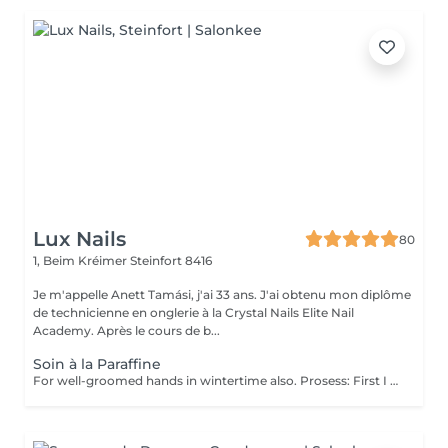
Lux Nails
80
1, Beim Kréimer
Steinfort 8416
Je m'appelle Anett Tamási, j'ai 33 ans. J'ai obtenu mon diplôme
de technicienne en onglerie à la Crystal Nails Elite Nail
Academy. Après le cours de b...
Soin à la Paraffine
For well-groomed hands in wintertime also. Prosess: First I use coconut sugar scrub and remove the dead skin cells. This helps the materials get deeper. I massage the skin with a nourishing, vitamin cream, which has a blood circulation-enhancing effect and contains a lot of useful ingredients. I dip your hands in warm paraffin twice, put on a nylon and then a comfortable terry gloves and you can relax for 10-15 minutes. When the time expired, I remove the paraffin and you can enjoy beautiful, fresh, elastic skin that will be more resistant to the harmful effects of the environment. The service can be make after a manicure or gel polish, or separately. Give it a try, you won't regret it!