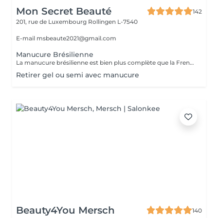
Mon Secret Beauté
142
201, rue de Luxembourg
Rollingen L-7540
E-mail msbeaute2021@gmail.com
Manucure Brésilienne
La manucure brésilienne est bien plus complète que la French manucure puisqu'il s'agit d'un soin complet des mains, des ongles et des cuticules. L'objectif est d'hydrater les mains et les ongles, avec des produits doux et écologiques (les produits utilisés ne nécessitent pas d'eau), et des massages. Elle peut d'ailleurs être aussi bien réalisée sur les ongles de pieds : les professionnels vont alors en même temps traiter et masser les pieds.
Retirer gel ou semi avec manucure
Beauty4You Mersch
140