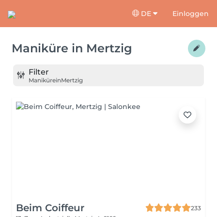
DE
Einloggen
Maniküre
in
Mertzig
Filter
Maniküre
in
Mertzig
Beim Coiffeur
233