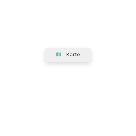
Karte
Unternehmen
Support
Team
&
Jobs
Ihr Geschäft hinzufügen