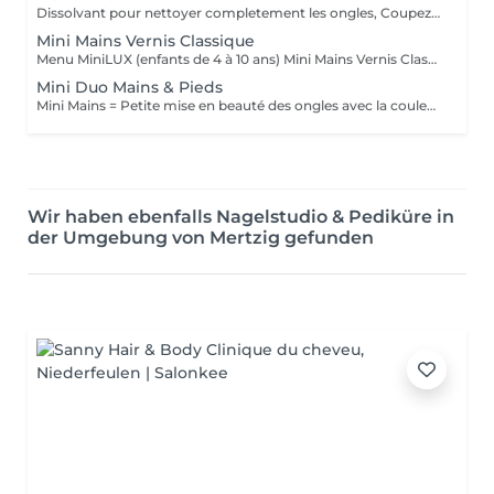
Dissolvant pour nettoyer completement les ongles, Coupez et Modelez les ongles avec une lime, Mouillez les mains quelques minutes pour ramollir les cuticules, Pousses les Cuticules avec batone pour repousser doucement vers l'arrière et coupez les excès, Hydratez les Mains avec crème et les cuticules pour maintenir la peau douce, Appliquez une base transparent pour protéger les ongles. Attendez suffisamment de tempos pour sèche.
Mini Mains Vernis Classique
Menu MiniLUX (enfants de 4 à 10 ans) Mini Mains Vernis Classique Petite mise en beauté des ongles avec la couleur au choix
Mini Duo Mains & Pieds
Mini Mains = Petite mise en beauté des ongles avec la couleur au choix Mini Soin des Pieds = Petite mise en beauté des ongles Nettoyage doux, hydratation et pose de vernis Duo Mini Mains & Pieds Forfait complet pour mains et pieds avec vernis coloré
Wir haben ebenfalls Nagelstudio & Pediküre in
der Umgebung von Mertzig gefunden