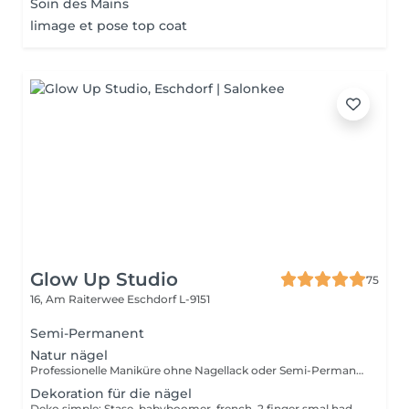
Soin des Mains
limage et pose top coat
Glow Up Studio
75
16, Am Raiterwee
Eschdorf L-9151
Semi-Permanent
Natur nägel
Professionelle Maniküre ohne Nagellack oder Semi-Permanent, für gesunde und gepflegte Hände.
Dekoration für die nägel
Deko simple: Stase, babyboomer, french, 2 finger smal hadpaint, +4 colors Deko complex: Big strass, charms, handpaint Deko plus complex: charms, 10 Finger handpaint, 3D art