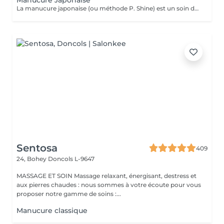
Manucure Japonaise
La manucure japonaise (ou méthode P. Shine) est un soin de beauté naturel et ancestral visant à renforcer, nourrir et faire briller les ongles sans vernis ni gel. En utilisant des produits naturels comme la cire d'abeille, des minéraux, et de la poudre de perle, elle rend les ongles sains, forts et brillants avec un effet miroir, idéal pour réparer les ongles abîmés (après gel ou semi-permanent, grossesse...). Convient aux ongles naturels fragiles, mous, cassants ou dédoublés, mais aussi simplement pour offrir une période de repos et de soin aux ongles.
Sentosa
409
24, Bohey
Doncols L-9647
MASSAGE ET SOIN Massage relaxant, énergisant, destress et
aux pierres chaudes : nous sommes à votre écoute pour vous
proposer notre gamme de soins :...
Manucure classique