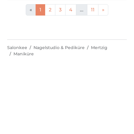
«
1
2
3
4
...
11
»
Salonkee
Nagelstudio & Pediküre
Mertzig
Maniküre