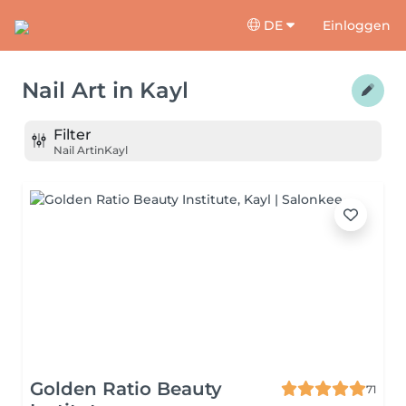
DE
Einloggen
Nail Art
in
Kayl
Filter
Nail Art
in
Kayl
Golden Ratio Beauty
71