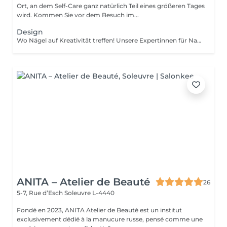
Ort, an dem Self-Care ganz natürlich Teil eines größeren Tages
wird. Kommen Sie vor dem Besuch im...
Design
Wo Nägel auf Kreativität treffen! Unsere Expertinnen für Nagelkunst gestalten designs jeder komplexität und erwecken Ihre Vision mit Präzision und Kunstfertigkeit zum Leben. Ob Sie von einer Klassischen french-manicure, Einem schicken verlauf oder filigranen zeichnungen auf einzelnen Nägeln träumen Wir setzen Ihre Wünsche um. Für Eine makellose french-manicure, faszinierenden cat-eye-effekt, atemberaubendes chrom-puder oder eleganten baby-boomer-verlauf sorgen Wir dafür, dass jeder nagel Ein echtes kunstwerk wird. bevorzugen Sie ein einzigartiges design auf nur wenigen Nägeln? Kein Problem! Sie können Ihr design ganz individuell anpassen und einen einzigartigen look kreieren, der genauso individuell ist wie sie. Lassen Sie Ihre Nägel Ihren stil sprechen!
ANITA – Atelier de Beauté
26
5-7, Rue d’Esch
Soleuvre L-4440
Fondé en 2023, ANITA Atelier de Beauté est un institut
exclusivement dédié à la manucure russe, pensé comme une