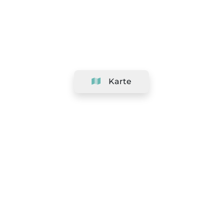
Karte
Unternehmen
Support
Team
&
Jobs
Ihr Geschäft hinzufügen