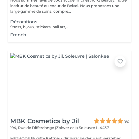
Nous sommes ravis de vous accueillir chez Adikt Beauty, notre
institut de beauté au coeur de Belval. Nous proposons une
large gamme de soins, compre...
Décorations
Strass, bijoux, stickers, nail art,..
French
MBK Cosmetics by Jil
192
194, Rue de Differdange (Zolwer eck)
Soleuvre L-4437
METHODE Brigitte Kettner - dir Sprache der Haut verstehen.