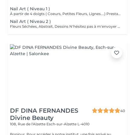
Nail Art ( Niveau 1 )
À partir de 4 doigts ( Coeurs, Petites Fleurs, Lignes....) Prestation offerte si on décors moins de 4 doigts.
Nail Art ( Niveau 2 )
Fleurs Séchées, Abstrait, Dessins N'hésitez pas à m'envoyer une photo de vos inspirations si besoin
DF DINA FERNANDES
40
Divine Beauty
108, Rue de l'Alzette
Esch-sur-Alzette L-4010
Bonjour, Pour accéder à notre institut, une fois arrivé au