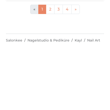
«
1
2
3
4
»
Salonkee
Nagelstudio & Pediküre
Kayl
Nail Art