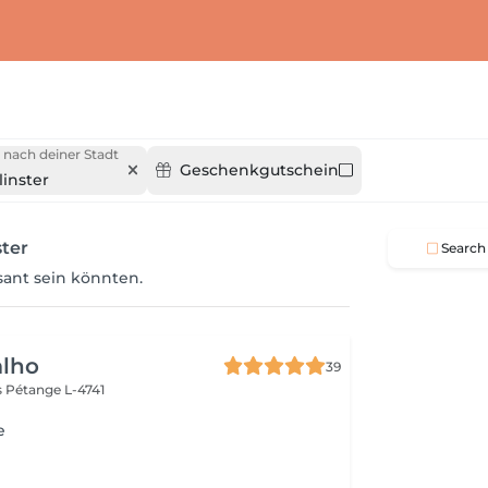
 nach deiner Stadt
Geschenkgutschein
linster
ster
Search
ssant sein könnten.
alho
39
s
Pétange L-4741
e