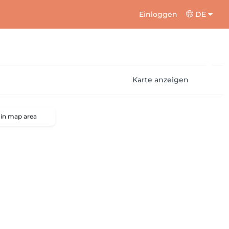
Einloggen
DE
Karte anzeigen
 in map area