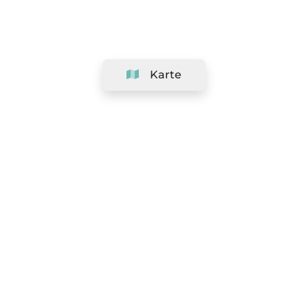
Karte
Unternehmen
Support
Team
&
Jobs
Ihr Geschäft hinzufügen
Rechtlich
Widerrufsrecht ausüben