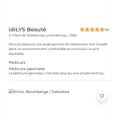
idiLYS Beauté
156
4, Place de Strasbourg
Luxembourg L-2562
Nous proposons une large gamme de traitements non invasifs
dans un environnement confortable et convivial à un prix
équitable.
Pédicure
Pédicure japonaise
La pédicure japonaise, c'est bien plus qu'une simple technique de soin des ongles. Le but, c'est vraiment de redonner de l'éclat et de la vitalité aux ongles. Des ingrédients naturels sont utilisés pour chouchouter les ongles et mettre en valeur leur beauté innée : - on nourrit et on renforce les ongles avec des produits comme la cire d'abeille, le lait de riz et le soja. - on utilise des outils spécifiques et des techniques toutes douces, comme un polissage délicat et l'application de pâtes riches en nutriments.