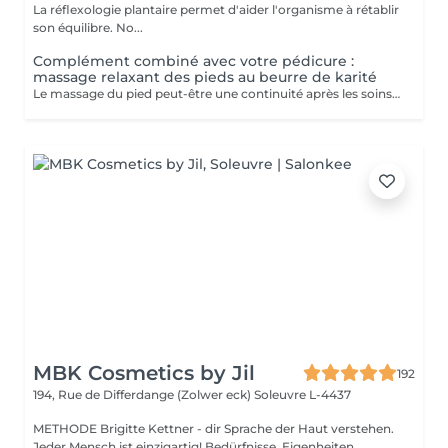
La réflexologie plantaire permet d'aider l'organisme à rétablir
son équilibre. No...
Complément combiné avec votre pédicure :
massage relaxant des pieds au beurre de karité
Le massage du pied peut-être une continuité après les soins de pédicure: - Apporte une détente - Evacue tout stress - Stimule la circulation sanguine
MBK Cosmetics by Jil
192
194, Rue de Differdange (Zolwer eck)
Soleuvre L-4437
METHODE Brigitte Kettner - dir Sprache der Haut verstehen.
Jeder Mensch ist einzigartig! Bedürfnisse, Eigenheiten,