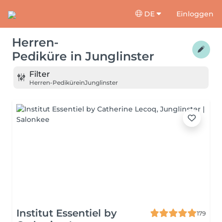
DE
Einloggen
Herren-
Pediküre
in
Junglinster
Filter
Herren-Pediküre
in
Junglinster
Institut Essentiel by
179