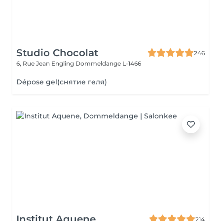
Studio Chocolat
246
6, Rue Jean Engling
Dommeldange L-1466
Dépose gel(снятие геля)
Institut Aquene
214