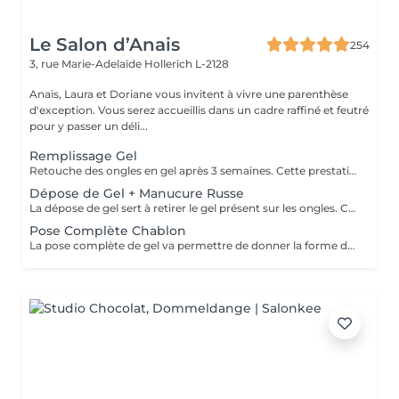
Le Salon d’Anais
254
3, rue Marie-Adelaïde
Hollerich L-2128
Anais, Laura et Doriane vous invitent à vivre une parenthèse
d'exception. Vous serez accueillis dans un cadre raffiné et feutré
pour y passer un déli...
Remplissage Gel
Retouche des ongles en gel après 3 semaines. Cette prestation va permettre d'entretenir les ongles en gel en ponçant la surface du gel et en remodelant l'ongle avec une nouvelle couche de gel et de couleur.
Dépose de Gel + Manucure Russe
La dépose de gel sert à retirer le gel présent sur les ongles. Cette prestation comprend le ponçage du gel et une manucure.
Pose Complète Chablon
La pose complète de gel va permettre de donner la forme désirée en rallongeant les ongles (préalablement préparés) par la technique du chablon. Ensuite vient la pose du gel qui sera façonné et enfin la pose de la couleur ou de la French.