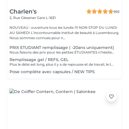
Charlen's
993
2, Rue Glesener
Gare L-1631
NOUVEAU : ouverture tous les lundis !!!! NON STOP DU LUNDI
AU SAMEDI L'incontournable institut de beauté à Luxembourg.
Nous sommes connues pour n...
PRIX ETUDIANT remplissage ( -20ans uniquement)
Nous faisons des prix pour les petites ÉTUDIANTES n'hésitez pas a passer
Remplissage gel / REFIL GEL
Plus le délai est long, plus il y a de repousse et de travail, le tarif s'adapte donc au temps écoulé depuis votre dernier rendez-vous. Merci de choisir le remplissage adapté
Pose complète avec capsules / NEW TIPS