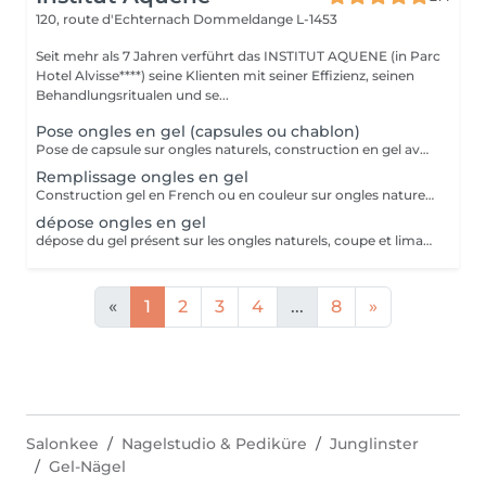
120, route d'Echternach
Dommeldange L-1453
Seit mehr als 7 Jahren verführt das INSTITUT AQUENE (in Parc
Hotel Alvisse****) seine Klienten mit seiner Effizienz, seinen
Behandlungsritualen und se...
Pose ongles en gel (capsules ou chablon)
Pose de capsule sur ongles naturels, construction en gel avec French ou couleur. Pour des ongles plus long. Tiens entre 3 à 4 semaines avant de faire le remplissage
Remplissage ongles en gel
Construction gel en French ou en couleur sur ongles naturels.
dépose ongles en gel
dépose du gel présent sur les ongles naturels, coupe et limage des ongles naturels
«
1
2
3
4
...
8
»
Salonkee
Nagelstudio & Pediküre
Junglinster
Gel-Nägel