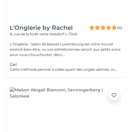
L'Onglerie by Rachel
135
8, rue de la forêt verte
Heisdorf L-7340
L'Onglerie - Salon de beauté Luxembourg est votre nouvel
endroit bien-être, où vos esthéticiennes seront aux petits soins
pour vous chouchouter: déco...
Gel
Cette méthode permet à celles ayant des ongles abîmés, rongés, cassants, de retrouver de très jolies mains. En rallongement ou en simple gainage, le gel apportera solidité à vos ongles, et une couleur longue durée