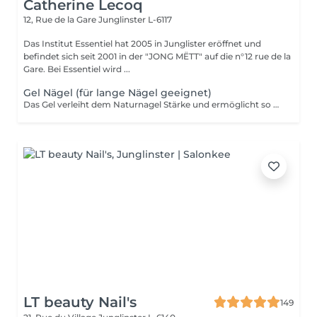
Catherine Lecoq
12, Rue de la Gare
Junglinster L-6117
Das Institut Essentiel hat 2005 in Junglister eröffnet und
befindet sich seit 2001 in der "JONG MËTT" auf die n°12 rue de la
Gare. Bei Essentiel wird ...
Gel Nägel (für lange Nägel geeignet)
Das Gel verleiht dem Naturnagel Stärke und ermöglicht so Form und Länge nach Wunsch anzupassen. Da es sehr stark ist, eignet sich das Gel für Verlängerungen von sehr kurzen Nägel. Diese kann durch Kapseln oder direkt auf Papierformen modeliert werden. Spitz, echkig, oval, fasst jede Form ist möglich! Das Gel soll nach maximal 5 Wochen erneut werden. Es kann auch schnell und ohne den Naturnagel zu schaden komplett wieder entfernt werden.
LT beauty Nail's
149