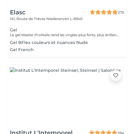
Elasc
275
141, Route de Trèves
Niederanven L-6940
Gel
Le gel Master ProNails rend les ongles plus forts, plus brillants et plus résistants. Il s'applique en couches très fines et a une tenue d'environ 3 semaines. Si les ongles sont courts ou rongés, il suffit de les rallonger avec la technique du chablon.
Gel BFlex couleurs et nuances Nude
Gel French
Institut L'Intemporel
284