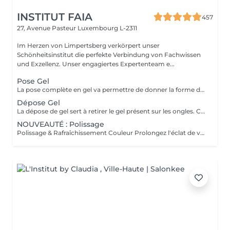
INSTITUT FAIA
457
27, Avenue Pasteur
Luxembourg L-2311
Im Herzen von Limpertsberg verkörpert unser
Schönheitsinstitut die perfekte Verbindung von Fachwissen
und Exzellenz. Unser engagiertes Expertenteam e...
Pose Gel
La pose complète en gel va permettre de donner la forme désirée en rallongeant (ou pas) les ongles (préalablement préparés) soit par la technique du chablon (rallongement au gel) soit par les capsules. Ensuite vient la pose du gel qui sera façonné et enfin la pose de la couleur ou de la French.
Dépose Gel
La dépose de gel sert à retirer le gel présent sur les ongles. Cette prestation comprend uniquement le ponçage du gel et le raccourcissement des ongles.
NOUVEAUTÉ : Polissage
Polissage & Rafraîchissement Couleur Prolongez l'éclat de votre pose en toute simplicité. Après une pose complète ou un remplissage, profitez de ce service rapide qui permet de rafraîchir vos ongles sans recommencer une prestation complète. Nous préparons délicatement la surface existante, lissons la repousse et appliquons la couleur de votre choix pour un effet propre et soigné. Idéal entre deux remplissages, ce rendez-vous express vous offre des ongles impeccables et la liberté de changer de teinte selon vos envies.