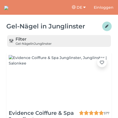
DE
Einloggen
Gel-Nägel
in
Junglinster
Filter
Gel-Nägel
in
Junglinster
Evidence Coiffure & Spa
577