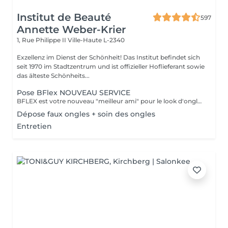
Institut de Beauté
597
Annette Weber-Krier
1, Rue Philippe II
Ville-Haute L-2340
Exzellenz im Dienst der Schönheit! Das Institut befindet sich
seit 1970 im Stadtzentrum und ist offizieller Hoflieferant sowie
das älteste Schönheits...
Pose BFlex NOUVEAU SERVICE
BFLEX est votre nouveau "meilleur ami" pour le look d'ongles courts et naturels que tous les clients recherchent ! Il s'agit d'une Babymanucure avec la pose d'un gel intelligent 4-en-1 avec lequel vous avez : Base-Construction-Teinte-Finition ! I C'est une prestation inédite et tendance !
Dépose faux ongles + soin des ongles
Entretien