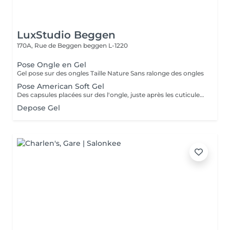
LuxStudio Beggen
170A, Rue de Beggen
beggen L-1220
Pose Ongle en Gel
Gel pose sur des ongles Taille Nature Sans ralonge des ongles
Pose American Soft Gel
Des capsules placées sur des l'ongle, juste après les cuticules. Ces capsules forment à elles seules la courbure et la longueur de l'ongle. Le premier avantage notable est donc que les ongles artificiels utilisés dans le nail art américain n'ont pas besoin d'être façonnés. Dure +- 2 a 3 sem Cápsulas de gel colocadas em toda a unha, logo após as cutículas. Essas cápsulas formam sozinhas a curvatura e a extensão da unha. Portanto, a primeira vantagem notável é que as unhas artificiais usadas na arte americana de unhas não precisam ser modeladas.
Depose Gel