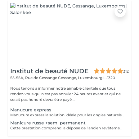
Institut de beauté NUDE
312
55-55A, Rue de Cessange
Cessange, Luxembourg L-1320
Nous tenons à informer notre aimable clientèle que tous
rendez-vous qui n'est pas annuler 24 heures avant et qui ne
serait pas honoré devra être payé ...
Manucure express
Manucure express la solution idéale pour les ongles naturels courts. Cette prestation comprend la dépose du revêtement, une préparation rapide des ongles et des cuticules, un renforcement avec une base rubber transparente et une finition avec un top camouflage. Sans modification de la forme naturelle de l'ongle : nous conservons votre forme habituelle, ovale ou carrée.
Manicure russe +semi permanent
Cette prestation comprend la dépose de l'ancien revêtement, le soin des cuticules, le travail des contours de l'ongle, la préparation de la plaque ongulaire et l'application d'un nouveau vernis semi-permanent. Afin de conserver un résultat soigné et durable, un remplissage est recommandé toutes les 2,5 à 3 semaines.