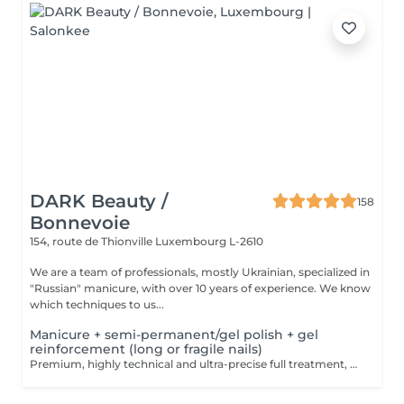
DARK Beauty /
158
Bonnevoie
154, route de Thionville
Luxembourg L-2610
We are a team of professionals, mostly Ukrainian, specialized in
"Russian" manicure, with over 10 years of experience. We know
which techniques to us...
Manicure + semi-permanent/gel polish + gel
reinforcement (long or fragile nails)
Premium, highly technical and ultra-precise full treatment, performed mainly with an e-file to achieve a perfectly clean nail contour and apply the polish as close as possible, even slightly under the cuticle. This technique helps visually delay the regrowth by around 10 days. Visual result: -Extremely well-groomed nails, clean contours, flawless shape -Instagram / photo studio effect: neat, precise, with no visible dry skin We also include a gel reinforcement, recommended for long or fragile or broken nails. A perfect solution for flawless and long-lasting nails: -The average durability is 4 weeks!! Service content -> 95€ : -Removal of old semi-permanent and/or gel polish (if needed, already include in this price/service) -Very meticulous preparation of the nail plate -Removal of dead skin -Shape and file nails -Gentle cuticle care -Correction of the nail shape -Gel reinforcement -Application of semi-permanent nail polish -Application of cuticle oil and hand cream Optional : -Price per nail extension on up to 5 nails (if so please book "WITH simple design") +3€/nail -Price per nail for nail art on up to 5 nails (if so please book "WITH simple design") +3€/nail -Price for simple design (French, Chrome, Baby Boomer, Cat Eyes, Stickers, Foil) 6-10 nails -> +20€ -Price for complex design (3D, Hand drawings, Stamping, French with Chrome, Baby Boomer with Chrome, French with Cat Eyes) 6-10 nails -> +30€