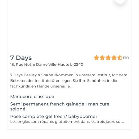
7 Days
170
18, Rue Notre Dame
Ville-Haute L-2240
7 Days Beauty & Spa Willkommen in unserem Institut, Mit dem
Betreten der Institutstüren legen Sie Ihre Schönheit in die
fachkundigen Hände unseres Te...
Manucure classique
Semi permanent french gainage +manicure
soigné
Pose complète gel frech/ babyboomer
Les ongles sont réparés gratuitement dans les trois jours suivant le service ! A partir du quatrième jour la prestation est payante.