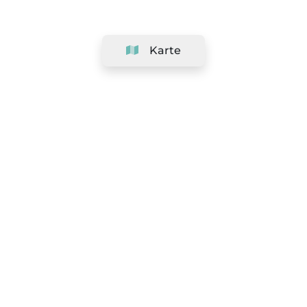
Karte
Unternehmen
Support
Team
&
Jobs
Ihr Geschäft hinzufügen
Rechtlich
Widerrufsrecht ausüben
AGBs