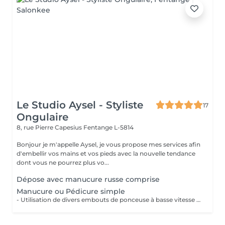
Le Studio Aysel - Styliste
17
Ongulaire
8, rue Pierre Capesius
Fentange L-5814
Bonjour je m'appelle Aysel, je vous propose mes services afin
d'embellir vos mains et vos pieds avec la nouvelle tendance
dont vous ne pourrez plus vo...
Dépose avec manucure russe comprise
Manucure ou Pédicure simple
- Utilisation de divers embouts de ponceuse à basse vitesse pour décoller, soulever et éliminer les cuticules. - Limage des ongles - Application d'une huile à cuticule et crème avec massage