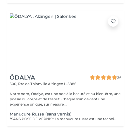
ÔDALYA
36
500, Rte de Thionville
Alzingen L-5886
Notre nom, Ôdalya, est une ode à la beauté et au bien-être, une
poésie du corps et de l'esprit. Chaque soin devient une
expérience unique, sur mesure,...
Manucure Russe (sans vernis)
*SANS POSE DE VERNIS* La manucure russe est une technique de précision réalisée avec expertise pour sublimer le contour des ongles. Ce soin approfondi des cuticules est réalisé à l'aide d'embouts spécifiques pour une finition ultra nette. Tout notre matériel est à usage unique et/ou stérilisé pour garantir une hygiène irréprochable durant votre prestation.