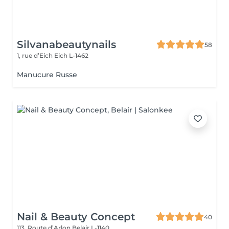
Silvanabeautynails
58
1, rue d’Eich
Eich L-1462
Manucure Russe
Nail & Beauty Concept
40
113, Route d’Arlon
Belair L-1140