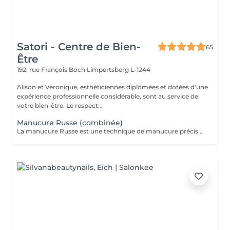
Satori - Centre de Bien-
65
Être
192, rue François Boch
Limpertsberg L-1244
Alison et Véronique, esthéticiennes diplômées et dotées d'une
expérience professionnelle considérable, sont au service de
votre bien-être. Le respect...
Manucure Russe (combinée)
La manucure Russe est une technique de manucure précise réalisée à l'aide d'embouts adaptés pour nettoyer en profondeur les cuticules et le contour des ongles. Elle permet un rendu ultra net, propre et une finition impeccable. Idéale avant une pose de vernis semi-permanent ou gel.