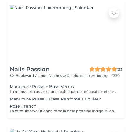
Nails Passion
133
52, Boulevard Grande Duchesse Charlotte
Luxembourg L-1330
Manucure Russe + Base Vernis
La manucure russe est une technique de préparation et d'embellissement aussi précise qu'efficace, qui consiste à arranger et sculpter délicatement le contour de l'ongle à l'aide d'outils de précision spécialisés. Esthétique mais aussi pratique, ce travail à la base de l'ongle offre un résultat lisse et net : des contours parfaitement définis, des cuticules durablement éliminées, un gain de longueur... En bref, un aspect soigné pour résultat irréprochable. La formule révolutionnaire de la base protéine Indigo rallonge les ongles, les renforcent naturellement et répare les cassures. Le résultat ? De longs ongles fortifiés qui ne se fendent pas, un véritable soin précieux.
Manucure Russe + Base Renforcé + Couleur
Pose French
La formule révolutionnaire de la base protéine Indigo rallonge les ongles, les renforcent naturellement et répare les cassures. Le résultat ? De longs ongles fortifiés qui ne se fendent pas, un véritable soin précieux.