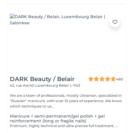
DARK Beauty / Belair
480
42, rue Astrid
Luxembourg Belair L-1143
We are a team of professionals, mostly Ukrainian, specialized in
"Russian" manicure, with over 10 years of experience. We know
which techniques to us...
Manicure + semi-permanent/gel polish + gel
reinforcement (long or fragile nails)
Premium, highly technical and ultra-precise full treatment, performed mainly with an e-file to achieve a perfectly clean nail contour and apply the polish as close as possible, even slightly under the cuticle. This technique helps visually delay the regrowth by around 10 days. Visual result: -Extremely well-groomed nails, clean contours, flawless shape -Instagram / photo studio effect: neat, precise, with no visible dry skin We also include a gel reinforcement, recommended for long or fragile or broken nails. A perfect solution for flawless and long-lasting nails: -The average durability is 4 weeks!! Service content -> 95€ : -Removal of old semi-permanent and/or gel polish (if needed, already include in this price/service) -Very meticulous preparation of the nail plate -Removal of dead skin -Shape and file nails -Gentle cuticle care -Correction of the nail shape -Gel reinforcement -Application of semi-permanent nail polish -Application of cuticle oil and hand cream Optional : -Price per nail extension on up to 5 nails (if so please book "WITH simple design") +3€/nail -Price per nail for nail art on up to 5 nails (if so please book "WITH simple design") +3€/nail -Price for simple design (French, Chrome, Baby Boomer, Cat Eyes, Stickers, Foil) 6-10 nails -> +20€ -Price for complex design (3D, Hand drawings, Stamping, French with Chrome, Baby Boomer with Chrome, French with Cat Eyes) 6-10 nails -> +30€