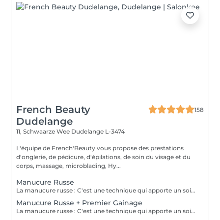
French Beauty
158
Dudelange
11, Schwaarze Wee
Dudelange L-3474
L'équipe de French'Beauty vous propose des prestations
d'onglerie, de pédicure, d'épilations, de soin du visage et du
corps, massage, microblading, Hy...
Manucure Russe
La manucure russe : C'est une technique qui apporte un soin complet de l'ongle naturel et des cuticules. Grâce à la manucure russe l'ongle est entièrement nettoyé des peaux et cuticules collés, ce qui apporte un rendu net et durable.
Manucure Russe + Premier Gainage
La manucure russe : C'est une technique qui apporte un soin complet de l'ongle naturel et des cuticules. Grâce à la manucure russe le semi permanent est posé sous la cuticule ce qui permet une repousse invisible de 7 à 12 jours. Cette prestation comprend la manucure russe complète ainsi que la pose renforcée au semi permanent (aucune dépose ne sera faite)