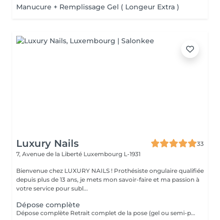
Manucure + Remplissage Gel ( Longeur Extra )
Luxury Nails
33
7, Avenue de la Liberté
Luxembourg L-1931
Bienvenue chez LUXURY NAILS ! Prothésiste ongulaire qualifiée
depuis plus de 13 ans, je mets mon savoir-faire et ma passion à
votre service pour subl...
Dépose complète
Dépose complète Retrait complet de la pose (gel ou semi-permanent) afin de retrouver vos ongles naturels, sans repose de produit. Cette prestation n'est pas réservable en ligne. Elle est réservée uniquement aux poses réalisées par mes soins. Je n'effectue pas de dépose sur des poses réalisées par une autre prothésiste ongulaire.