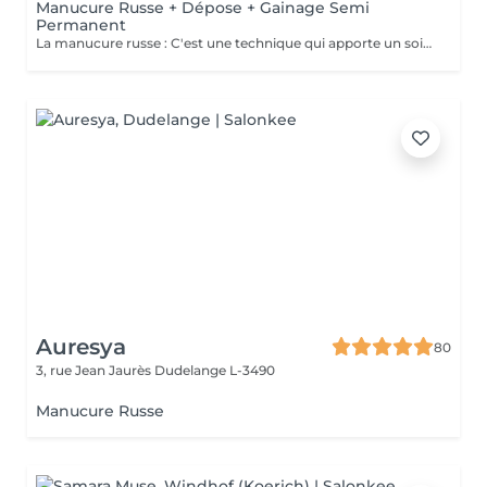
Manucure Russe + Dépose + Gainage Semi
Permanent
La manucure russe : C'est une technique qui apporte un soin complet de l'ongle naturel et des cuticules. Grâce à la manucure russe le semi permanent est posé sous la cuticule ce qui permet une repousse invisible de 7 à 12 jours. Cette prestation comprend la dépose de votre ancienne couleur, la manucure russe complète ainsi que la pose d'un semi permanent renforcé
Auresya
80
3, rue Jean Jaurès
Dudelange L-3490
Manucure Russe