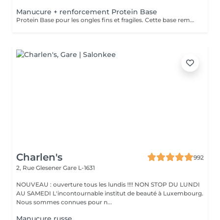
Manucure + renforcement Protein Base
Protein Base pour les ongles fins et fragiles. Cette base remplie de protéines ravivent et renforcent vos ongles. Il protège, renforce et restaure instantanément et au long terme les ongles. Formule douce et soignante qui protège la plaque naturelle de l ongle contre les agressions extérieures et les traumatismes mécaniques.
Charlen's
992
2, Rue Glesener
Gare L-1631
NOUVEAU : ouverture tous les lundis !!!! NON STOP DU LUNDI
AU SAMEDI L'incontournable institut de beauté à Luxembourg.
Nous sommes connues pour n...
Manucure russe