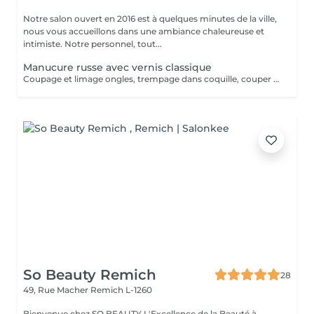
Notre salon ouvert en 2016 est à quelques minutes de la ville,
nous vous accueillons dans une ambiance chaleureuse et
intimiste. Notre personnel, tout...
Manucure russe avec vernis classique
Coupage et limage ongles, trempage dans coquille, couper cuticule avec pince à envie, bloc ponce, sérum, crème. Prévoir plus de temps au salon jusqu'à séchage complet du vernis. La manucure russe vous offrira un rendu absolument parfait. Votre cuticule sera repoussée de manière maximale. La manucure russe convient à tous types d'ongles, même les plus abîmés, car elle va permettre de préparer et renforcer l'ongle et également de l'allonger en repoussant plus haut les cuticules.
So Beauty Remich
28
49, Rue Macher
Remich L-1260
Bienvenue chez SO BEAUTY L'Excellence de la Beauté à