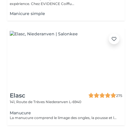
expérience. Chez EVIDENCE Coiffu...
Manicure simple
Elasc
275
141, Route de Trèves
Niederanven L-6940
Manucure
La manucure comprend le limage des ongles, la pousse et la coupe des cuticules ainsi qu'une application d'une crème de soin. La manucure bien-être compte, en plus, un gommage et un masque des mains. Large choix de couleurs parmi les vernis ProNails longue tenue.