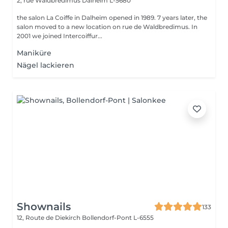
2, rue Waldbredimus
Dalheim L-5680
the salon La Coiffe in Dalheim opened in 1989. 7 years later, the
salon moved to a new location on rue de Waldbredimus. In
2001 we joined Intercoiffur...
Maniküre
Nägel lackieren
Shownails
133
12, Route de Diekirch
Bollendorf-Pont L-6555