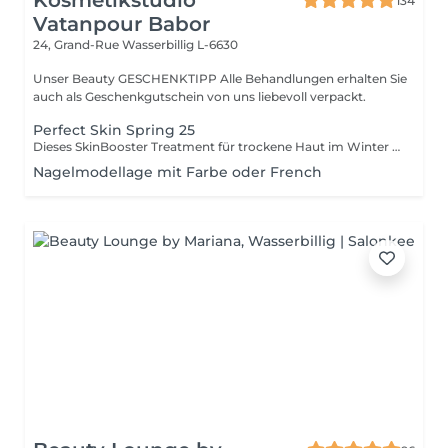
Kosmetikstudio
134
Vatanpour Babor
24, Grand-Rue
Wasserbillig L-6630
Unser Beauty GESCHENKTIPP Alle Behandlungen erhalten Sie
auch als Geschenkgutschein von uns liebevoll verpackt.
Perfect Skin Spring 25
Dieses SkinBooster Treatment für trockene Haut im Winter ist Ihr perfekter einstieg in den Sommer. Starten Sie das Jahr mit Ihrem persönlichem Sommerglow und strahlen Sie mit der Sonne um die Wette.
Nagelmodellage mit Farbe oder French