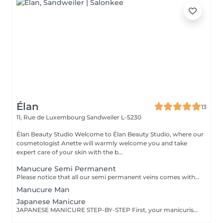
Élan
13
11, Rue de Luxembourg
Sandweiler L-5230
Élan Beauty Studio Welcome to Élan Beauty Studio, where our
cosmetologist Anette will warmly welcome you and take
expert care of your skin with the b...
Manucure Semi Permanent
Please notice that all our semi permanent veins comes with Manicure included
Manucure Man
Japanese Manicure
JAPANESE MANICURE STEP-BY-STEP First, your manicurist cleanses and shapes your nails. Then, your cuticles are treated. The manicurist continues to buff and smooth the nail plate. They apply a special beeswax paste and massage it into the nail plate. Finally, your nail plate is polished with talc powder.