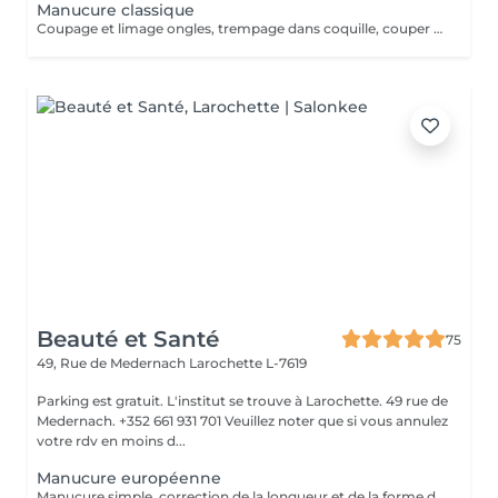
Manucure classique
Coupage et limage ongles, trempage dans coquille, couper cuticule avec pince à envie, bloc ponce, sérum, crème. Si vernis prévoir plus de temps au salon en attente du séchage complet.
Beauté et Santé
75
49, Rue de Medernach
Larochette L-7619
Parking est gratuit. L'institut se trouve à Larochette. 49 rue de
Medernach. +352 661 931 701 Veuillez noter que si vous annulez
votre rdv en moins d...
Manucure européenne
Manucure simple, correction de la longueur et de la forme des ongles, traitement des cuticules sans coupe.