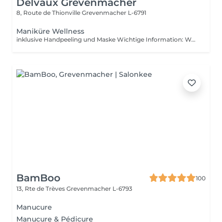
Delvaux Grevenmacher
8, Route de Thionville
Grevenmacher L-6791
Maniküre Wellness
inklusive Handpeeling und Maske Wichtige Information: Wenn sie noch semipermanenten Lack auf ihren Nägeln haben, müssen sie dies bei der Buchung von einer Maniküre angeben (abnehmen von semipermanentem Lack ) Andernfalls haben wir nicht genügend Zeit für die gebuchte Maniküre ! ACHTUNG : Gelnägel oder Acryl können wir nicht entfernen !!!
BamBoo
100
13, Rte de Trèves
Grevenmacher L-6793
Manucure
Manucure & Pédicure