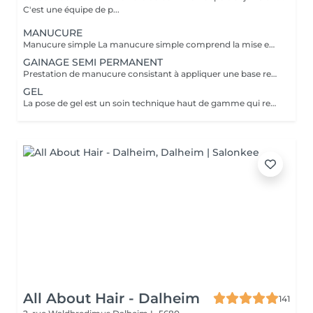
C'est une équipe de p...
MANUCURE
Manucure simple La manucure simple comprend la mise en forme des ongles, le soin de cuticules et l'application d'une base de soin enrichie en calcium. Idéale si vous souhaitez des ongles propres, nets et renforcés avec une finition naturelle ,sans couleur. Manucure avec vernis La manucure avec vernis comprend la mise en forme des ongles, le soin des cuticules et l'application d'un vernis classique de la couleur de votre choix. Parfaite si vous souhaitez une finition soignée et colorée tout en gardant un rendu naturel. Manucure japonaise La manucure japonaise comprend la mise en forme des ongles, le soin des cuticules et l'application d'une patte enrichie en kératine, cire d'abeille et minéraux, poli directement sur l'ongle. Elle nourrit, renforce et apporte une brillance naturelle durable, idéal pour les ongles fragiles, mots ou abîmer.
GAINAGE SEMI PERMANENT
Prestation de manucure consistant à appliquer une base renforcatrice sur l'ongle naturel afin de le solidifier, le protéger et améliorer sa tenue, sans rallongement ni extension.
GEL
La pose de gel est un soin technique haut de gamme qui renforce, structure et sublime les ongles naturels. Elle comprend la préparation experte de l'ongle, la mise en forme sur mesure et l'application du gel pour un rendu élégant et durable. Cette prestation est reservée aux personnes qui entretiennent leurs ongles toute l'année, avec un remplissage recommandé toutes les 3 à 4 semaines. Le gel garantit une tenue longue durée, une résistance optimale et des mains impeccables sur le long terme.
All About Hair - Dalheim
141