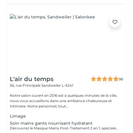
L'air du temps
98
56, rue Principale
Sandweiler L-5241
Notre salon ouvert en 2016 est à quelques minutes de la ville,
nous vous accueillons dans une ambiance chaleureuse et
intimiste. Notre personnel, tout...
Limage
Soin mains gants nourrisant hydratant
Découvrez le Masque Mains Post-Traitement 2 en 1, spécialement conçu pour agir sur les signes visibles de l'âge : il agit à la fois sur les rides et les taches brunes, tout en hydratant en profondeur les ongles et cuticules. Ce masque combine un sérum régénérant et hydratant à des gants en cosméto-textile, offrant un confort optimal tout en favorisant l'absorption des actifs. La sensation de confort et d'hydratation est immédiate en les enfilant. Peut être appliqué lors d'un soin en cabine ou en onglerie.