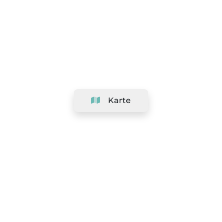
Karte
Unternehmen
Support
Team
&
Jobs
Ihr Geschäft hinzufügen