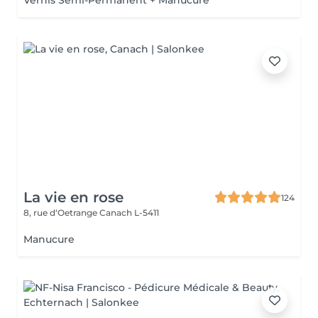
Vernis Semi-Permanent + Manucure
La vie en rose
124
8, rue d‘Oetrange
Canach L-5411
Manucure