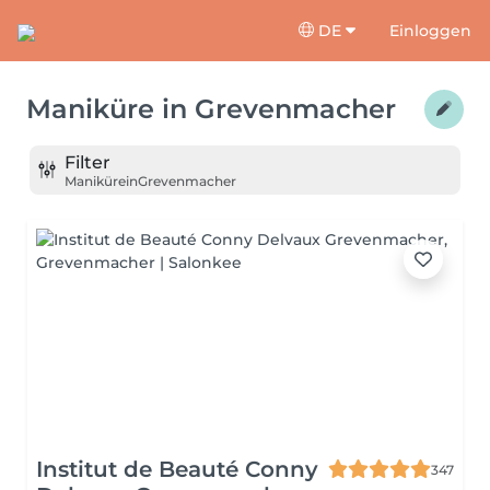
DE
Einloggen
Maniküre
in
Grevenmacher
Filter
Maniküre
in
Grevenmacher
Institut de Beauté Conny
347