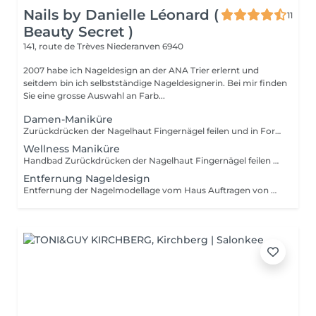
Nails by Danielle Léonard (
11
Beauty Secret )
141, route de Trèves
Niederanven 6940
2007 habe ich Nageldesign an der ANA Trier erlernt und
seitdem bin ich selbstständige Nageldesignerin. Bei mir finden
Sie eine grosse Auswahl an Farb...
Damen-Maniküre
Zurückdrücken der Nagelhaut Fingernägel feilen und in Form bringen Falls Nagellack erwünscht bitte Separat dazu buchen.
Wellness Maniküre
Handbad Zurückdrücken der Nagelhaut Fingernägel feilen und in Form bringen Auftragen von Scrub Auftragen von einer Handmaske Hand- und Armmassage Handcreme Beim Wunsch für zusätzliches Auftragen von Nagellack , bitte Separat buchen
Entfernung Nageldesign
Entfernung der Nagelmodellage vom Haus Auftragen von Nagellack