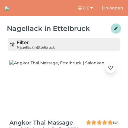
DE
Einloggen
Nagellack
in
Ettelbruck
Filter
Nagellack
in
Ettelbruck
Angkor Thai Massage
148