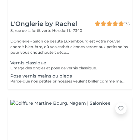
L'Onglerie by Rachel
135
8, rue de la forêt verte
Heisdorf L-7340
L'Onglerie - Salon de beauté Luxembourg est votre nouvel
endroit bien-être, où vos esthéticiennes seront aux petits soins
pour vous chouchouter: déco...
Vernis classique
Limage des ongles et pose de vernis classique.
Pose vernis mains ou pieds
Parce-que nos petites princesses veulent briller comme maman, optez pour une petite pose vernis couleur ou paillettes Addict de produits naturels et sans dangers, vous pourrez opter pour la gamme de vernis Bio. Les vernis à ongles bio ne contiennent pas de paraben, ni de toluène, pas de formol et encore moins de colophane. Non seulement, ils ont une tenue, une brillance et un séchage irréprochables, mais ils protègent la planète ainsi que notre santé.