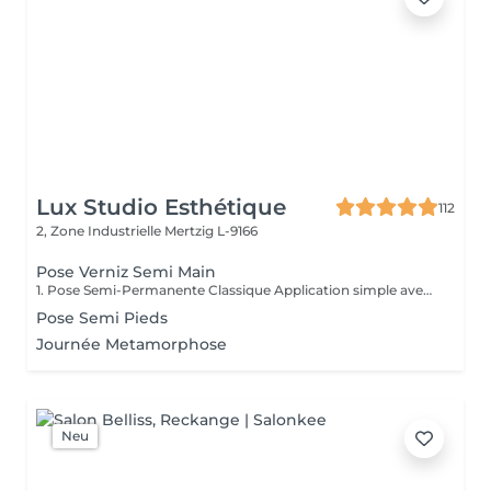
Lux Studio Esthétique
112
2, Zone Industrielle
Mertzig L-9166
Pose Verniz Semi Main
1. Pose Semi-Permanente Classique Application simple avec une fine couche de base. Idéale pour celles qui souhaitent de la couleur, de la brillance et un léger renfort. Tenue moyenne 2 semaines. 2. Pose Semi + Renfort Combinaison d'une base classique avec une couche de renfort. Offre une meilleure résistance que le semi-permanent classique, parfaite pour les ongles naturels. Moyenne Tenue de 2 à 3 semaines. 3. Pose Semi + Fiber Ultra Base classique combinée à un gel enrichi en fibres, idéale pour les ongles fragiles ou nécessitant un renforcement supplémentaire. Tenue Moyenne 3 à 4 semaines.
Pose Semi Pieds
Journée Metamorphose
Neu