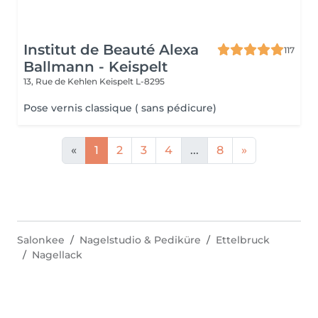
Institut de Beauté Alexa
117
Ballmann - Keispelt
13, Rue de Kehlen
Keispelt L-8295
Pose vernis classique ( sans pédicure)
«
1
2
3
4
...
8
»
Salonkee
Nagelstudio & Pediküre
Ettelbruck
Nagellack