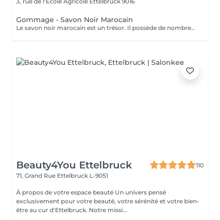
3, rue de l'École Agricole
Ettelbruck 9016
Gommage - Savon Noir Marocain
Le savon noir marocain est un trésor. Il possède de nombreuses propriétés hydratantes, exfoliantes et apaisantes qui sont très bénéfiques pour la peau humaine. Grâce à son action calmante, c'est la solution parfaite pour régénérer les cellules et obtenir une peau plus belle, ferme et lisse.
Beauty4You Ettelbruck
110
71, Grand Rue
Ettelbruck L-9051
À propos de votre espace beauté Un univers pensé
exclusivement pour votre beauté, votre sérénité et votre bien-
être au cur d'Ettelbruck. Notre missi...