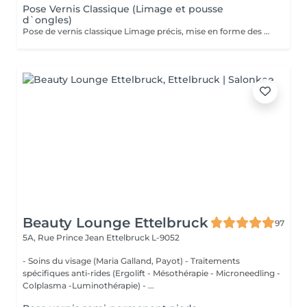
Pose Vernis Classique (Limage et pousse
d`ongles)
Pose de vernis classique Limage précis, mise en forme des ongles et application de vernis classique. L'option idéale pour des ongles soignés e impeccables en un clin d'il. (Note : Ce soin n'inclut pas le travail des cuticules).
Beauty Lounge Ettelbruck
97
5A, Rue Prince Jean
Ettelbruck L-9052
- Soins du visage (Maria Galland, Payot) - Traitements
spécifiques anti-rides (Ergolift - Mésothérapie - Microneedling -
Colplasma -Luminothérapie) - ...