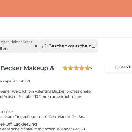
 nach deiner Stadt
Geschenkgutschein
llen
a Becker Makeup &
Search
7
on
capellen L-8310
entina Becker, professionelle
 Jahren arbeite ich in den
niküre
Eine klassische Maniküre für gepflegte, natürliche Hände. Die Behandlung umfasst das Kürzen und Feilen der Nägel, die sorgfältige Pflege der Nagelhaut, ein leichtes Polieren bei Bedarf sowie das Auftragen von pflegendem Nagelöl und einer feuchtigkeitsspendenden Handcreme. Diese Behandlung beinhaltet keine Applikation.
el-Off Lackierung
Genießen Sie eine klassische Maniküre mit anschließender Peel-Off-Lackierung. Dieses innovative System sorgt für ein glänzendes, langanhaltendes Ergebnis. Durch die Aushärtung unter der LED-Lampe ist die Lackierung sofort trocken keine Dellen, keine Druckstellen und kein Verwischen nach der Behandlung. Ich verwende keinen herkömmlichen Nagellack, da Peel-Off-Systeme den Naturnagel schonen, geruchsärmer sind, länger halten und sich besonders sanft entfernen lassen.