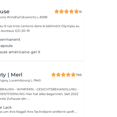
use
16
ntons
Windhof (Koerich) L-8399
 au 9 rue trois cantons dans le bâtiment Olympia au
s bureaux E21-20-19
 permanent
capsule
ule américaine gel X
y | Merl
788
Longwy
Luxembourg L-1940
BRAUEN - WIMPERN - GESICHTSBEHANDLUNG -
 hat alles begonnen. Seit 2022
erste Zuhause der ...
e Lack
Wir kümmern uns um ihre Nägel! Ihre Technikerin entfernt sanft abgestorbene hautzellen, feilt und formt ihre Nägel und poliert die oberfläche für ein glattes, natürliches finish. Unsere meister bieten kantige, hardware- oder kombinierte manicures an, je nach ihren wünschen. Wie wird eine manicure ohne nagellack durchgeführt? - raue haut wird sanft entfernt - die form der nagelplatte wird behutsam korrigiert - die Nagelhaut und seitlichen ränder werden sorgfältig bearbeitet - Nagelhautöl und handcreme werden aufgetragen, um zu pflegen und zu hydratisieren Altersbeschränkung: empfohlen ab 14 Jahren. Nachbehandlungsempfehlungen: es sind keine speziellen Nachbehandlungen erforderlich. Häufigkeit: alle 3 Wochen.