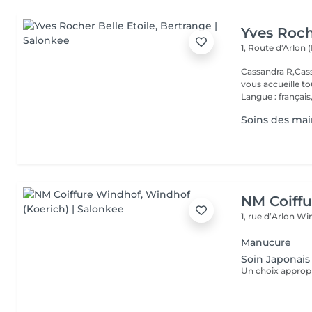
Yves Roch
1, Route d'Arlon (
Cassandra R,Cass
vous accueille t
Langue : français,.
Soins des main
NM Coiff
1, rue d’Arlon
Win
Manucure
Soin Japonais