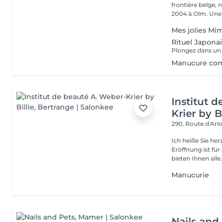
frontière belge, 
2004 à Olm.
Mes jolies Mim
Rituel Japona
Manucure co
Institut 
Krier by Bi
290, Route d'Arlo
Ich heiße Sie he
Eröffnung ist fü
bieten Ihnen alle.
Manucurie
Nails and