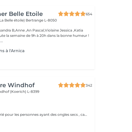
er Belle Etoile
654
La Belle étoile)
Bertrange L-8050
andra B,Anne ,An Pascal,Violaine Jessica ,Katia
oute la semaine de 9h à 20h dans la bonne humeur !
..
s à l'Arnica
ure Windhof
342
dhof (Koerich) L-8399
Un choix approprié pour les personnes ayant des ongles secs , cassant ou abimé . Des produits naturel qui permettent de restaurer la brillance , la bonne santé de vos ongles. Soin détox de vos ongles