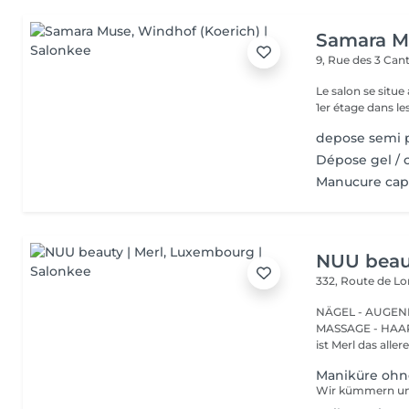
Samara M
9, Rue des 3 Ca
Le salon se situe
1er étage dans le
depose semi
Dépose gel / 
Manucure caps
NUU beaut
332, Route de 
NÄGEL - AUGEN
MASSAGE - HAARENTFERNUNG Hier
ist Merl das aller
Maniküre ohn