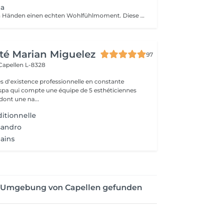
pa
Gönnen Sie Ihren Händen einen echten Wohlfühlmoment. Diese Behandlung umfasst ein Handbad, eine klassische Maniküre, ein sanftes Peeling, eine pflegende Maske sowie eine entspannende Handmassage. Die Haut wird intensiv gepflegt, mit Feuchtigkeit versorgt und fühlt sich geschmeidig und zart an.
té Marian Miguelez
97
Capellen L-8328
s d'existence professionnelle en constante
 spa qui compte une équipe de 5 esthéticiennes
dont une na...
itionnelle
ssandro
ains
er Umgebung von Capellen gefunden