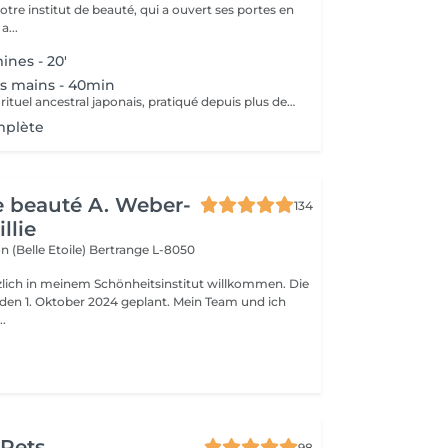
notre institut de beauté, qui a ouvert ses portes en
 Une a...
ines - 20'
is mains - 40min
Plongez dans un rituel ancestral japonais, pratiqué depuis plus de 400 ans, pour redonner force, éclat et vitalité à vos ongles. Véritable soin « SOS » pour les ongles fragilisés, cassants ou dédoublés, la manucure japonaise nourrit et fortifie grâce à des ingrédients 100 % naturels : cire d'abeille, thé rouge, algues, bambou, jojoba, zinc, vitamine A et minéraux. L'effet est immédiat : les ongles retrouvent leur brillance naturelle, se renforcent et prennent une teinte rosée lumineuse sans aucun produit chimique. Ce soin stimule la circulation sanguine, améliore la croissance et la qualité de l'ongle, et laisse vos mains douces et soignées. Idéal pour faire une pause entre deux vernis ou poses, ou simplement offrir à vos mains un moment de pure régénération naturelle.
mplète
de beauté A. Weber-
134
llie
n (Belle Etoile)
Bertrange L-8050
rzlich in meinem Schönheitsinstitut willkommen. Die
r den 1. Oktober 2024 geplant. Mein Team und ich
..
 Pets
98