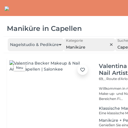
Maniküre
in
Capellen
Kategorie
Suche
Nagelstudio & Pediküre
Maniküre
Cape
Valentin
Neu
Nail Artist
69, , Route d'Arl
Willkommen in meiner Welt. Ich bin Val
Make-up- und Nail Artistin. Seit über 13
Bereichen Fi...
Klassische Ma
Maniküre + Pe