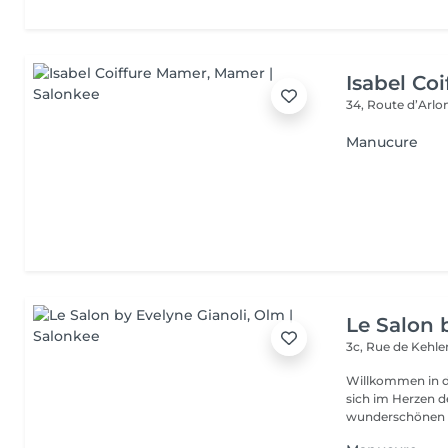
Isabel Co
34, Route d’Arlo
Manucure
Le Salon 
3c, Rue de Kehl
Willkommen in d
sich im Herzen der Natur befi
wunderschönen Sa