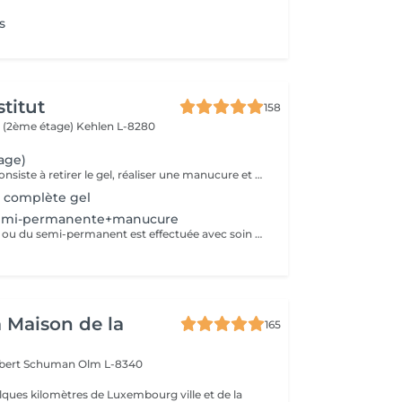
s
titut
158
 (2ème étage)
Kehlen L-8280
age)
Le remplissage consiste à retirer le gel, réaliser une manucure et poser de nouveau du gel. Veuillez noter qu'un supplément de 3 € sera ajouté si vous avez des ongles cassés. Si plus de 4 ongles sont cassés, le tarif d'une pose complète sera appliqué. Le prix étudiant est appliqué aux enfants des clientes habituelles.
 complète gel
semi-permanente+manucure
La dépose du gel ou du semi-permanent est effectuée avec soin afin de préserver la couche naturelle de l'ongle. Une fois la dépose réalisée, une manucure est réalisée pour un résultat parfait, suivie de l'application d'un vernis, ou d'une base hydratante et durcisseur pour renforcer et protéger les ongles.
a Maison de la
165
obert Schuman
Olm L-8340
ques kilomètres de Luxembourg ville et de la