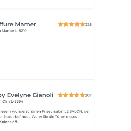
iffure Mamer
226
n
Mamer L-8210
by Evelyne Gianoli
207
en
Olm L-8394
iesem wunderschönen Friseursalon LE SALON, der
ndet. Wenn Sie die Türen dieses
lons öff...