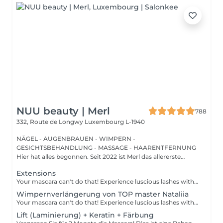
NUU beauty | Merl
788
332, Route de Longwy
Luxembourg L-1940
NÄGEL - AUGENBRAUEN - WIMPERN -
GESICHTSBEHANDLUNG - MASSAGE - HAARENTFERNUNG
Hier hat alles begonnen. Seit 2022 ist Merl das allererste
Zuhause der ...
Extensions
Your mascara can't do that! Experience luscious lashes with our professional lash extensions. Each artificial lash is expertly applied to your natural lashes, creating a fuller, longer, and darker look. Volume options: choose from 1D to 5D for the perfect fullness. Personalised choices: discuss your preferences for curves and colours with our expert. What to expect: - eye area is cleaned - tape and patches protect the skin - extensions are applied to your natural lashes - lashes are dried for a secure hold - tape and patches are removed Post-care: avoid wetting lashes for 24 hours. Frequency: schedule every 3-4 weeks.
Wimpernverlängerung von TOP master Nataliia
Your mascara can't do that! Experience luscious lashes with our professional lash extensions. Each artificial lash is expertly applied to your natural lashes, creating a fuller, longer, and darker look. Volume options: choose from 1D to 5D for the perfect fullness. Personalised choices: discuss your preferences for curves and colours with our expert. Comfort focused: extensions are applied one eye at a time, with breaks as needed during the 2-hour process. What to expect: - eye area is cleaned - tape and patches protect the skin - extensions are applied to your natural lashes - lashes are dried for a secure hold - tape and patches are removed Post-care: avoid wetting lashes for 24 hours. Frequency: schedule every 3-4 weeks.
Lift (Laminierung) + Keratin + Färbung