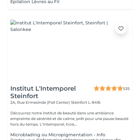
Epilation Lèvres au Fil
Institut L'Intemporel
535
Steinfort
2A, Rue Ermesinde (Pall Center)
Steinfort L-8416
Découvrez notre institut de beauté dans une ambiance
empreinte de sérénité et de calme, prêt pour une pause beauté
hors du temps. L'Intemporel, trois...
Microblading ou Micropigmentation - Info
Rendez-vous d'information obligatoire avant la séance afin de valider le questionnaire médical et les contre-indications, validation de la couleur et de la forme des sourcils, réponses aux éventuelles interrogations. L'acompte sera restitué entièrement lors de votre venue, si vous n'annulez pas il sera conservé.