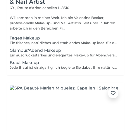
& Nail Artist
69, , Route d'Arlon
capellen L-8310
Willkommen in meiner Welt. Ich bin Valentina Becker,
professionelle Make-up- und Nail Artistin. Seit über 13 Jahren
arbeite ich in den Bereichen Fi...
Tages Makeup
Ein frisches, natürliches und strahlendes Make-up ideal für den Alltag, das Büro, ein Treffen oder besondere Anlässe am Tag. Es unterstreicht Ihre natürliche Schönheit, ohne aufdringlich zu wirken.
Glamour/Abend Makeup
Ein ausdrucksstarkes und elegantes Make-up für Abendveranstaltungen, Partys oder besondere Anlässe. Augen und/oder Lippen werden intensiver betont und sorgen für einen glamourösen, langanhaltenden Look.
Braut Makeup
Jede Braut ist einzigartig. Ich begleite Sie dabei, Ihre natürliche Schönheit an Ihrem Hochzeitstag mit einem individuell auf Sie abgestimmten Styling zu unterstreichen passend zu Ihrem Stil, Ihrem Hauttyp und Ihren Wünschen.Individuelle Angebotsanfrage.