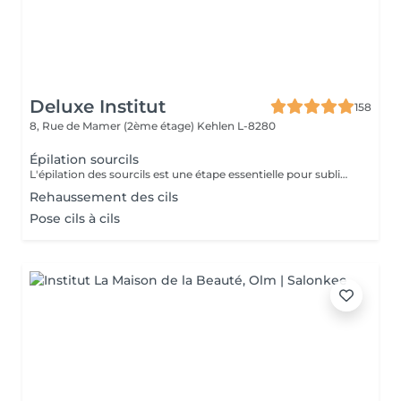
Deluxe Institut
158
8, Rue de Mamer (2ème étage)
Kehlen L-8280
Épilation sourcils
L'épilation des sourcils est une étape essentielle pour sublimer le regard et harmoniser les traits du visage. Que ce soit à la pince ou à la cire, bien dessiner ses sourcils apporte de nombreux bienfaits esthétiques et pratiques.
Rehaussement des cils
Pose cils à cils