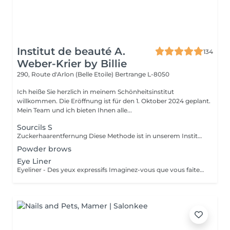
Institut de beauté A.
134
Weber-Krier by Billie
290, Route d'Arlon (Belle Etoile)
Bertrange L-8050
Ich heiße Sie herzlich in meinem Schönheitsinstitut
willkommen. Die Eröffnung ist für den 1. Oktober 2024 geplant.
Mein Team und ich bieten Ihnen alle...
Sourcils S
Zuckerhaarentfernung Diese Methode ist in unserem Institut sehr beliebt geworden. Die Zuckerpaste ist 100% natürlich. Sie basiert auf tausendjährigen Rezepten aus dem Nahen Osten und enthält ausschließlich Wasser und Zucker ohne chemische, aromatische oder färbende Substanzen. Die Paste ist hypoallergen und verursacht keine Hautreizungen. Sie gilt für alle Bereiche. Die Paste wird in das Follikel massiert, umhüllt die Haare, umgibt sie und schmiert sie. Die Extraktion erfolgt in natürlicher Haarwuchsrichtung. Es gibt keine gebrochenen Haare mehr im Follikel. Diese Technik verursacht keine Rötung oder Reizung der Haut. Ein nicht zu vernachlässigender Vorteil ist die Tatsache, dass Sie keine bestimmte Haarlänge haben müssen, da der Zucker anders als beim Wachs sehr kurze Haare effektiv entfernt. Wir empfehlen diese Methode auch Teenagern beim ersten Depilieren und bei Menschen, die eine vollständige Körperhaarentfernung wünschen, da sie viel weniger schmerzhaft ist als Wachsen.
Powder brows
Eye Liner
Eyeliner - Des yeux expressifs Imaginez-vous que vous faites du sport, que vous allez vous baigner ou au sauna et que votre Eyeliner ne s'efface pas, ne coule pas plus jamais. Vos cils paraissent plus fournis et vos yeux sont plus expressifs grâce à un Eyeliner fin. L'Eyeliner est aussi la solution parfaite si vous portez des lentilles ou si vous avez des problèmes de vue ou bien si vous voulez tout simplement gagner du temps. Vous avez le choix entre un Eyeliner très fin et discret et un Eyeliner décoratif, tout comme vous le souhaitez. Dans tous les cas l'Eyeliner mettra vos yeux en valeur.