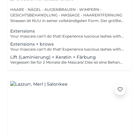
HAARE - NÄGEL - AUGENBRAUEN - WIMPERN -
GESICHTSBEHANDLUNG - MASSAGE - HAARENTFERNUNG
Strassen ist NUU in seiner vollständigsten Form. Der größte
Sal...
Extensions
Your mascara can't do that! Experience luscious lashes with our professional lash extensions. Each artificial lash is expertly applied to your natural lashes, creating a fuller, longer, and darker look. Volume options: choose from 1D to 5D for the perfect fullness. Personalised choices: discuss your preferences for curves and colours with our expert. What to expect: - eye area is cleaned - tape and patches are applied to protect the skin - extensions are applied to your natural lashes - lashes are dried for a secure hold - tape and patches are removed Age restrictions: recommended to do from 16 years. Post procedure recommendations: do not wash eyelashes 24 hours after the procedure. Frequency: once in 3-4 weeks.
Extensions + brows
Your mascara can't do that! Experience luscious lashes with our professional lash extensions. Each artificial lash is expertly applied to your natural lashes, creating a fuller, longer, and darker look. Volume options: choose from 1D to 5D for the perfect fullness. Personalised choices: discuss your preferences for curves and colours with our expert. What to expect: - eye area is cleaned - tape and patches are applied to protect the skin - extensions are applied to your natural lashes - lashes are dried for a secure hold - tape and patches are removed Age restrictions: recommended to do from 16 years. Post procedure recommendations: do not wash eyelashes 24 hours after the procedure. Frequency: once in 3-4 weeks.
Lift (Laminierung) + Keratin + Färbung
Vergessen Sie für 2 Monate die Mascara! Dies ist eine Behandlung, bei der Ihre natürlichen Wimpern angehoben und gekräuselt werden, um sie länger aussehen zu lassen und ihnen eine attraktive Form zu verleihen, die Ihre Augen öffnet. Wie wird die Wimpernlaminierung durchgeführt? - Wimpern werden gewaschen - Augenpads werden platziert - Silikonstäbchen werden platziert - Permanentlösung wird aufgetragen - Liftinglösung verbleibt etwa 15 Minuten auf den Wimpern - Neutralisierungslösung wird aufgetragen, um die Disulfid-Wimpernbindungen wiederherzustellen - Henna oder Farbe wird aufgetragen - Keratin (Serum wird aufgetragen, um die Wimpern hydratisiert und gesund zu halten) - Silikonstäbchen werden entfernt Altersbeschränkungen: empfohlenes Mindestalter ab 14 Jahren. Empfehlungen nach dem Eingriff: die Wimpern 24 Stunden nach dem Eingriff nicht waschen. Frequenz: einmal in 8 Wochen.