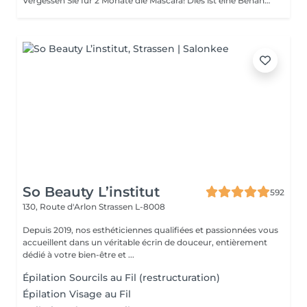
Vergessen Sie für 2 Monate die Mascara! Dies ist eine Behandlung, bei der Ihre natürlichen Wimpern angehoben und gekräuselt werden, um sie länger aussehen zu lassen und ihnen eine attraktive Form zu verleihen, die Ihre Augen öffnet. Wie wird die Wimpernlaminierung durchgeführt? - Wimpern werden gewaschen - Augenpads werden platziert - Silikonstäbchen werden platziert - Permanentlösung wird aufgetragen - Liftinglösung verbleibt etwa 15 Minuten auf den Wimpern - Neutralisierungslösung wird aufgetragen, um die Disulfid-Wimpernbindungen wiederherzustellen - Henna oder Farbe wird aufgetragen - Keratin (Serum wird aufgetragen, um die Wimpern hydratisiert und gesund zu halten) - Silikonstäbchen werden entfernt Altersbeschränkungen: empfohlenes Mindestalter ab 14 Jahren. Empfehlungen nach dem Eingriff: die Wimpern 24 Stunden nach dem Eingriff nicht waschen. Frequenz: einmal in 8 Wochen.
So Beauty L’institut
592
130, Route d'Arlon
Strassen L-8008
Depuis 2019, nos esthéticiennes qualifiées et passionnées vous
accueillent dans un véritable écrin de douceur, entièrement
dédié à votre bien-être et ...
Épilation Sourcils au Fil (restructuration)
Épilation Visage au Fil