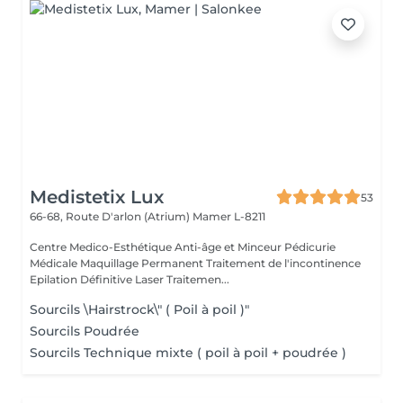
Medistetix Lux
53
66-68, Route D'arlon (Atrium)
Mamer L-8211
Centre Medico-Esthétique Anti-âge et Minceur Pédicurie
Médicale Maquillage Permanent Traitement de l'incontinence
Epilation Définitive Laser Traitemen...
Sourcils \Hairstrock\" ( Poil à poil )"
Sourcils Poudrée
Sourcils Technique mixte ( poil à poil + poudrée )