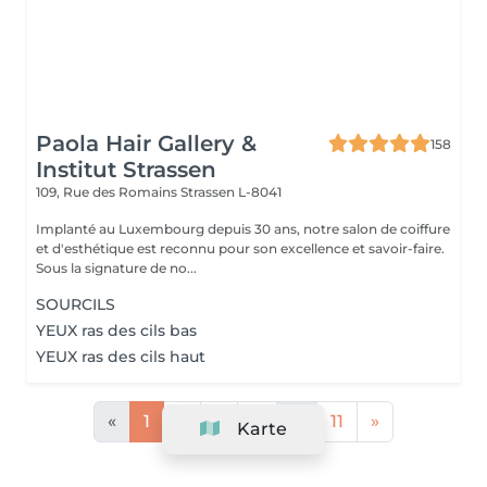
Paola Hair Gallery &
158
Institut Strassen
109, Rue des Romains
Strassen L-8041
Implanté au Luxembourg depuis 30 ans, notre salon de coiffure
et d'esthétique est reconnu pour son excellence et savoir-faire.
Sous la signature de no...
SOURCILS
YEUX ras des cils bas
YEUX ras des cils haut
«
1
2
3
4
...
11
»
Karte