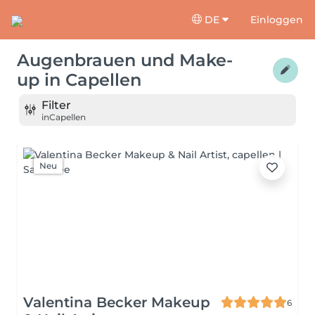
DE
Einloggen
Augenbrauen und Make-
up
in
Capellen
Filter
in
Capellen
Neu
Valentina Becker Makeup
6