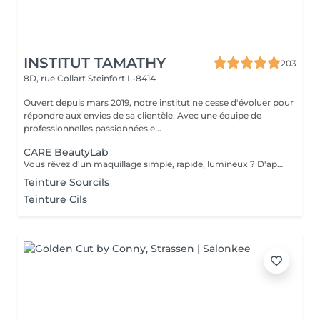
INSTITUT TAMATHY
203
8D, rue Collart
Steinfort L-8414
Ouvert depuis mars 2019, notre institut ne cesse d'évoluer pour
répondre aux envies de sa clientèle. Avec une équipe de
professionnelles passionnées e...
CARE BeautyLab
Vous rêvez d'un maquillage simple, rapide, lumineux ? D'apprendre enfin les bons gestes sans vous compliquer la vie ? Le Beauty Lab est fait pour vous. Un teint frais. Une touche de couleur. Un éclat subtil. On ne saura pas que vous êtes maquillée Mais tout le monde verra que vous rayonnez Pour toutes celles qui veulent : un maquillage léger mais efficace gagner du temps le matin comprendre enfin ce qui leur va un atelier simple, inspirant et 100% pratique OFFRE DE LANCEMENT OFFERT JUSQU'AU 31 DÉCEMBRE 2025
Teinture Sourcils
Teinture Cils