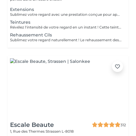
Extensions
Sublimez votre regard avec une prestation conçue pour apporter plus d'intensité, de définition et une belle courbure à vos cils, tout en respectant leur nature. La pose complète dure environ 1h30 et offre un résultat durable, élégant et parfaitement adapté à votre regard. Pour maintenir une belle densité, un remplissage est recommandé toutes les 3 semaines ; celui-ci dure environ 1h. Une prestation soignée, confortable et idéale pour un regard toujours impeccable.
Teintures
Révélez l'intensité de votre regard en un instant ! Cette teinture sublime vos cils et sourcils comme une coloration pour cheveux, avec des nuances variées et raffinées : noir, bleu nuit, bleu, brun ou brun clair . Résultat éclatant en seulement 15 minutes pour un regard naturellement captivant, sans effort quotidien !
Rehaussement Cils
Sublimez votre regard naturellement ! Le rehaussement des cils courbe et ouvre le regard, tout en nourrissant vos cils grâce à la kératine, pour des cils plus forts, brillants et souples. Pour un effet encore plus intense, il peut être combiné avec une teinture. Prestation rapide et efficace en seulement 45 minutes pour un regard lumineux et captivant, sans maquillage quotidien !
Escale Beaute
312
1, Rue des Thermes
Strassen L-8018