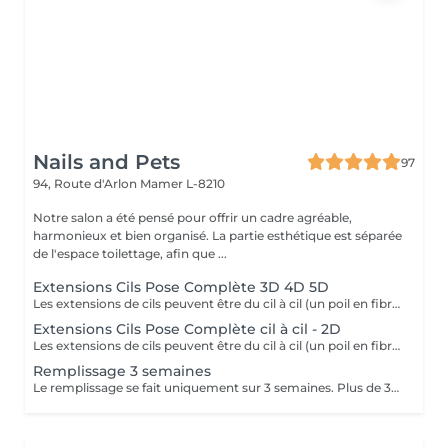
Nails and Pets
97
94, Route d'Arlon
Mamer L-8210
Notre salon a été pensé pour offrir un cadre agréable,
harmonieux et bien organisé. La partie esthétique est séparée
de l'espace toilettage, afin que ...
Extensions Cils Pose Complète 3D 4D 5D
Les extensions de cils peuvent être du cil à cil (un poil en fibre de soie posé sur un seul poil) ou en volume (plusieurs poils sont posés sur un seul poil) Ce soin à pour but d'allonger, de donner du volume au cil naturel et embellir l'il de la personne en prenant compte de la forme de son visage. Les cils sont en fibre de soie ou en micro fibre. Il existe plusieurs prestations d'extensions: Pose complète, pose aux , pose aux coins externes et pour une retouche (3 semaines pour combler les poils qui sont tombés). La première prestation dure entre 1h30 et 2 h suivant la technique choisie. Le remplissage dure environ 1 heure. La colle utilisée pour les extensions de cils doit avoir obtenu une autorisation de mise sur le marché européens . Les extensions tombent avec le cil naturel selon le cycle naturel de repousse des cils. Une nouvelle extension peut alors être posée tout en respectant le cil naissant. Elles peuvent être posées pour le quotidien ou bien à l'occasion de mariage, de fêtes de famille ou autres.
Extensions Cils Pose Complète cil à cil - 2D
Les extensions de cils peuvent être du cil à cil (un poil en fibre de soie posé sur un seul poil) ou en volume (plusieurs poils sont posés sur un seul poil) Ce soin à pour but d'allonger, de donner du volume au cil naturel et embellir l'il de la personne en prenant compte de la forme de son visage. Les cils sont en fibre de soie ou en micro fibre. Il existe plusieurs prestations d'extensions: Pose complète, pose aux , pose aux coins externes et pour une retouche (3 semaines pour combler les poils qui sont tombés). La première prestation dure entre 1h30 et 2 h suivant la technique choisie. Le remplissage dure environ 1 heure. La colle utilisée pour les extensions de cils doit avoir obtenu une autorisation de mise sur le marché européens . Les extensions tombent avec le cil naturel selon le cycle naturel de repousse des cils. Une nouvelle extension peut alors être posée tout en respectant le cil naissant. Elles peuvent être posées pour le quotidien ou bien à l'occasion de mariage, de fêtes de famille ou autres.
Remplissage 3 semaines
Le remplissage se fait uniquement sur 3 semaines. Plus de 3 semaines, il vous sera facturé de 65 à 80 euros en fonction de la durée de travail. Après une pose naturelle, un remplissage plus fourni sera compté en supplément de 15 euros.