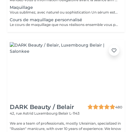
Maquillage
Vous sublimez, avec naturel ou sophistication Un sérum est appliqué avant le maquillage afin de fixer celui ci Possibilité d'ajouter avant le maquillage de la radio fréquence qui va lisser et défatiguer vos traits pour un rendu encore plus lumineux
Cours de maquillage personnalisé
Le cours de maquillage que nous réalisons ensemble vous permet d'apprendre à réaliser un maquillage complet, naturel ou plus sophistiqué au gré de vos envies et de votre style. Nous essayerons de répondre à toutes vos questions et partagerons nos petits tips de pro ;-)
DARK Beauty / Belair
480
42, rue Astrid
Luxembourg Belair L-1143
We are a team of professionals, mostly Ukrainian, specialized in
"Russian" manicure, with over 10 years of experience. We know