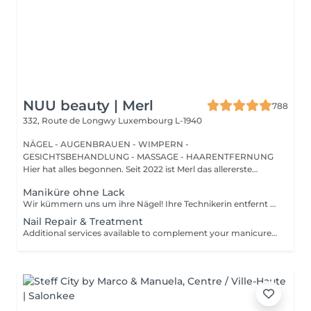
NUU beauty | Merl
788
332, Route de Longwy
Luxembourg L-1940
NÄGEL - AUGENBRAUEN - WIMPERN -
GESICHTSBEHANDLUNG - MASSAGE - HAARENTFERNUNG
Hier hat alles begonnen. Seit 2022 ist Merl das allererste
Zuhause der ...
Maniküre ohne Lack
Wir kümmern uns um ihre Nägel! Ihre Technikerin entfernt sanft abgestorbene hautzellen, feilt und formt ihre Nägel und poliert die oberfläche für ein glattes, natürliches finish. Unsere meister bieten kantige, hardware- oder kombinierte manicures an, je nach ihren wünschen. Wie wird eine manicure ohne nagellack durchgeführt? - raue haut wird sanft entfernt - die form der nagelplatte wird behutsam korrigiert - die Nagelhaut und seitlichen ränder werden sorgfältig bearbeitet - Nagelhautöl und handcreme werden aufgetragen, um zu pflegen und zu hydratisieren Altersbeschränkung: empfohlen ab 14 Jahren. Nachbehandlungsempfehlungen: es sind keine speziellen Nachbehandlungen erforderlich. Häufigkeit: alle 3 Wochen.
Nail Repair & Treatment
Additional services available to complement your manicure or as standalone treatments. Nail Repair per nail (during service) Minor repair of a single nail (small crack, local damage or broken nail). This option can be added multiple times if more than one nail requires repair. Charged at 3€ per nail for Manicure with Gel Polish services. Nail Repair per nail (walk-in) Repair of one nail without manicure or polish application. Suitable for clients booking a repair only. Onycholysis Treatment per nail Targeted care for nails affected by onycholysis. Performed without polish to support healthy nail recovery. IBX Nail Repair System Professional nail treatment designed to strengthen and restore natural nails. Can be booked alone or combined with gel removal for deeper repair. Gel Polish Removal Gentle and careful removal of gel polish.