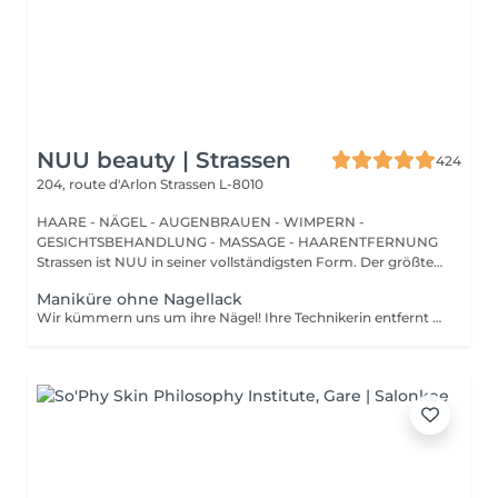
NUU beauty | Strassen
424
204, route d'Arlon
Strassen L-8010
HAARE - NÄGEL - AUGENBRAUEN - WIMPERN -
GESICHTSBEHANDLUNG - MASSAGE - HAARENTFERNUNG
Strassen ist NUU in seiner vollständigsten Form. Der größte
Sal...
Maniküre ohne Nagellack
Wir kümmern uns um ihre Nägel! Ihre Technikerin entfernt sanft abgestorbene hautzellen, feilt und formt ihre Nägel und poliert die oberfläche für ein glattes, natürliches finish. Unsere meister bieten kantige, hardware- oder kombinierte manicures an, je nach ihren wünschen. Wie wird eine manicure ohne nagellack durchgeführt? - raue haut wird sanft entfernt - die form der nagelplatte wird behutsam korrigiert - die Nagelhaut und seitlichen ränder werden sorgfältig bearbeitet - Nagelhautöl und handcreme werden aufgetragen, um zu pflegen und zu hydratisieren Altersbeschränkung: empfohlen ab 14 Jahren. Nachbehandlungsempfehlungen: es sind keine speziellen Nachbehandlungen erforderlich. Häufigkeit: alle 3 Wochen.