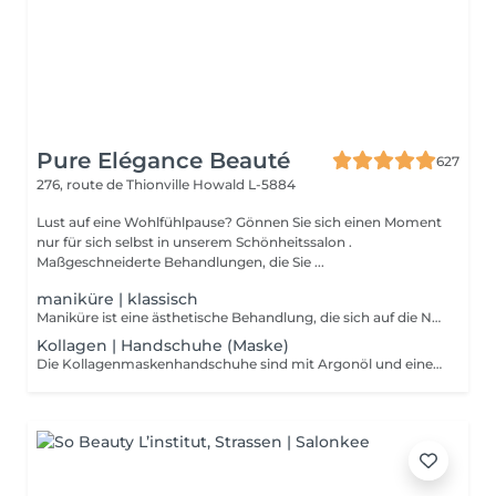
Pure Elégance Beauté
627
276, route de Thionville
Howald L-5884
Lust auf eine Wohlfühlpause? Gönnen Sie sich einen Moment
nur für sich selbst in unserem Schönheitssalon .
Maßgeschneiderte Behandlungen, die Sie ...
maniküre | klassisch
Maniküre ist eine ästhetische Behandlung, die sich auf die Nägel konzentriert. Die Kosmetikerin wird Ihre Finger zu Beginn der Maniküre in einer Schüssel mit heißem Wasser einweichen Die Maniküre ermöglicht es, die Nägel zu stärken, von kleinen abgestorbenen Hautschüppchen, die sie umgeben, zu befreien und gepflegte Hände zu zeigen. Beschränkt sich auf das Zurückschieben der Nagelhaut, Feilen und Polieren der Nägel und begleitend mit einer Massage der Hände am Ende der Maniküre und evtl
Kollagen | Handschuhe (Maske)
Die Kollagenmaskenhandschuhe sind mit Argonöl und einer kollagenreichen Emulsion vorimprägniert, um die Haut zu durchdringen und mit Feuchtigkeit zu versorgen.