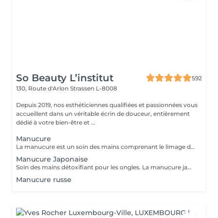
So Beauty L’institut
592
130, Route d'Arlon
Strassen L-8008
Depuis 2019, nos esthéticiennes qualifiées et passionnées vous
accueillent dans un véritable écrin de douceur, entièrement
dédié à votre bien-être et ...
Manucure
La manucure est un soin des mains comprenant le limage des ongles, la pousse et la coupe des cuticules, gommage, massage avec crème de soin et application d'un vernis transparent si désiré.
Manucure Japonaise
Soin des mains détoxifiant pour les ongles. La manucure japonaise consiste à polir et nettoyer les ongles en profondeur pour ensuite les nourrir avec une pâte à base de cire d'abeille qui va oxygéner l'ongle. L'ongle ressort brillant naturellement et pour une durée de 3 semaines. Comprend le limage des ongles, la pousse et la coupe des cuticules, polissage, application de la pâte à base de cire d'abeille et de la poudre fixante, gommage, massage avec crème de soin et application d'un vernis transparent si désiré.
Manucure russe