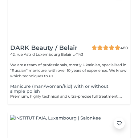
DARK Beauty / Belair
480
42, rue Astrid
Luxembourg Belair L-1143
We are a team of professionals, mostly Ukrainian, specialized in
"Russian" manicure, with over 10 years of experience. We know
which techniques to us...
Manicure (man/woman/kid) with or without
simple polish
Premium, highly technical and ultra-precise full treatment, performed mainly with an e-file to achieve a perfectly clean nail contour and apply the polish as close as possible, even slightly under the cuticle. This technique helps visually delay the regrowth by around 10 days. Visual result: -Extremely well-groomed nails, clean contours, flawless shape -Instagram / photo studio effect: neat, precise, with no visible dry skin Service content: -Removal of old semi-permanent and/or gel polish (if needed, please book accordingly this option via this screen) -Very meticulous preparation of the nail plate -Removal of dead skin -Shape and file nails -Gentle cuticle care -Application of a transparent simple polish (if desired) OR application of your own simple polish to bring with you (if needed, please book accordingly this option via this screen) -Application of cuticle oil and hand cream