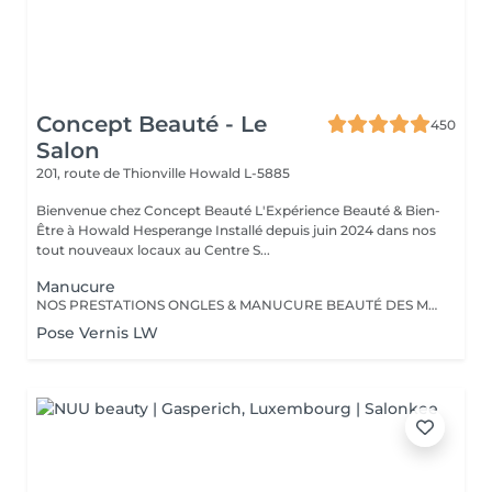
Concept Beauté - Le
450
Salon
201, route de Thionville
Howald L-5885
Bienvenue chez Concept Beauté L'Expérience Beauté & Bien-
Être à Howald Hesperange Installé depuis juin 2024 dans nos
tout nouveaux locaux au Centre S...
Manucure
NOS PRESTATIONS ONGLES & MANUCURE BEAUTÉ DES MAINS Manucure & Soin Nourrissant Offrez à vos mains un soin complet avec une manucure experte comprenant : Limage et mise en forme des ongles Soins des cuticules pour un contour net Massage nourrissant avec des soins hydratants ProNails En supplément : Application d'un vernis Longwear ou semi-permanent (en option) Une pause bien-être idéale pour retrouver des mains soignées et élégantes. OPTIONS À LA CARTE Personnalisez votre soin ! Selon vos envies, vous pouvez compléter votre manucure avec : Pose de vernis Longwear Pour une touche de couleur élégante Vernis semi-permanent Tenue parfaite jusqu'à 3 semaines Soin Spa Complet des mains Exfoliation, masque nourrissant et massage profond pour une détente absolue Offrez à vos mains un soin sur-mesure, réalisé par nos professionnelles expertes ! Notre équipe est composée d'expertes hautement qualifiées, dont certaines sont formatrices en onglerie dans notre centre Concept Beauté Distribution. Nous maîtrisons les dernières tendances et techniques pour garantir des prestations d'exception. Besoin d'un conseil personnalisé ? Nous sommes là pour vous guider vers la meilleure option selon votre type d'ongles et votre style de vie. Offrez à vos mains et à vos pieds l'expertise qu'ils méritent avec ProNails et notre équipe d'expertes !
Pose Vernis LW