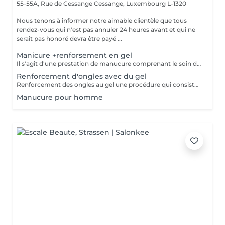
55-55A, Rue de Cessange
Cessange, Luxembourg L-1320
Nous tenons à informer notre aimable clientèle que tous
rendez-vous qui n'est pas annuler 24 heures avant et qui ne
serait pas honoré devra être payé ...
Manicure +renforsement en gel
Il s'agit d'une prestation de manucure comprenant le soin des cuticules, le polissage des replis latéraux, ainsi que le renforcement de vos ongles naturels sans extension. Les ongles deviennent plus forts, soignés et gardent leur longueur naturelle. Il est recommandé de répéter la procédure toutes les 3 semaines pour maintenir un résultat optimal.
Renforcement d'ongles avec du gel
Renforcement des ongles au gel une procédure qui consiste à appliquer un gel fortifiant sur l'ongle naturel. Il protège contre la casse, lisse la surface et renforce les ongles. Convient à : Ongles fins, cassants et dédoublés Ceux qui veulent renforcer leurs ongles sans extension Prolonger la tenue du vernis Le gel est appliqué en fine couche, sans alourdir l'ongle, et aide à obtenir une longueur saine.
Manucure pour homme