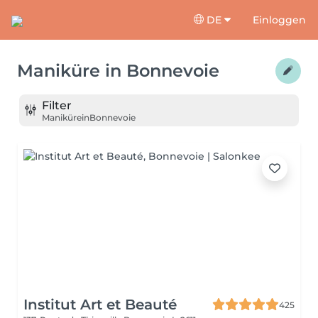
DE
Einloggen
Maniküre
in
Bonnevoie
Filter
Maniküre
in
Bonnevoie
Institut Art et Beauté
425