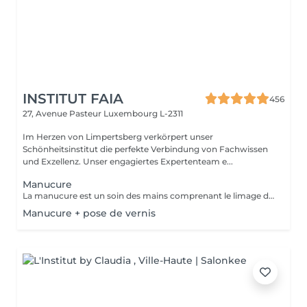
INSTITUT FAIA
456
27, Avenue Pasteur
Luxembourg L-2311
Im Herzen von Limpertsberg verkörpert unser
Schönheitsinstitut die perfekte Verbindung von Fachwissen
und Exzellenz. Unser engagiertes Expertenteam e...
Manucure
La manucure est un soin des mains comprenant le limage des ongles, la pousse et la coupe des cuticules, massage avec crème de soin et application d'un vernis transparent si désiré.
Manucure + pose de vernis