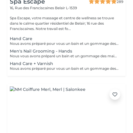
Spa Escape
289
16, Rue des Franciscaines
Belair L-1539
Spa Escape, votre massage et centre de wellness se trouve
dans le calme quartier résidentiel de Belair; 16 rue des
Franciscaines. Notre travail est fo...
Hand Care
Nous avons préparé pour vous un bain et un gommage des mains aux huiles parfumées, un traitement des ongles et des cuticules, ainsi qu'un massage des bras et des mains pour éliminer toute tension dans les muscles et les os des bras et des mains et favoriser la relaxation.
Men's Nail Grooming - Hands
Nous vous avons préparé un bain et un gommage des mains à l'huile légèrement parfumée, un traitement des ongles et des cuticules et un massage des bras et des mains pour éliminer toute tension dans les muscles et les os des bras et des mains et favoriser la relaxation.
Hand Care + Varnish
Nous avons préparé pour vous un bain et un gommage des mains à l'huile parfumée, un traitement des ongles et des cuticules et un massage des bras et des mains pour éliminer toute tension dans les muscles et les os des bras et des mains et favoriser la relaxation. Ce soin est suivi de l'application d'un vernis à ongles de votre choix.