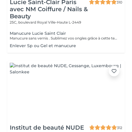
Lucie Saint-Clair Paris
310
avec NM Coiffure / Nails &
Beauty
25C, boulevard Royal
Ville-Haute L-2449
Manucure Lucie Saint Clair
Manucure sans vernis . Sublimez vos ongles grâce à cette technique naturelle qui comprend une mise en forme, une élimination tout en douceur de la cuticule. Les ongles retrouvent leur éclat naturel . Manucure avec vernis. Sublimez vos ongles grâce à cette technique naturelle qui comprend une mise en forme, une élimination tout en douceur de la cuticule. Finition complète et impeccable grâce a la pose de vernis.
Enlever Sp ou Gel et manucure
Institut de beauté NUDE
312