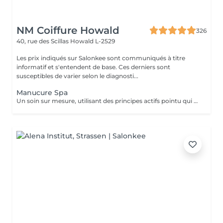
NM Coiffure Howald
326
40, rue des Scillas
Howald L-2529
Les prix indiqués sur Salonkee sont communiqués à titre
informatif et s'entendent de base. Ces derniers sont
susceptibles de varier selon le diagnosti...
Manucure Spa
Un soin sur mesure, utilisant des principes actifs pointu qui vous aidera a la restructuration de vos mains ainsi que vos ongles. Une combination parfaite entre exfoliation et masque pour retrouver éclat et hydratation durable .