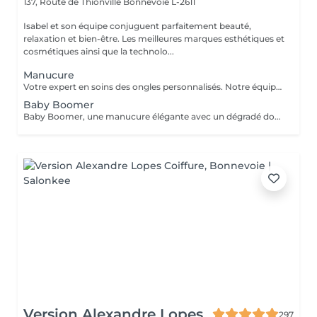
137, Route de Thionville
Bonnevoie L-2611
Isabel et son équipe conjuguent parfaitement beauté,
relaxation et bien-être. Les meilleures marques esthétiques et
cosmétiques ainsi que la technolo...
Manucure
Votre expert en soins des ongles personnalisés. Notre équipe de prothésistes ongulaires diplômées vous offre une gamme complète de services pour des ongles magnifiques et durables. Expertise et Professionnalisme : Prothésistes qualifiées et expérimentées : o Isabel, o Francesca, o Fatima, o Deborah, o Patricia, o Mirza, Des produits de haute qualité, aux couleurs variées pour des résultats éclatants et durables. Garantie de beauté et santé de vos ongles. Services adaptés à vos goûts et votre personnalité Capsules pour allonger rapidement vos ongles. Rallongement en Gel : Pour un résultat naturel et durable. Remplissage toute les 3 a 4 semaines pour comble la repousse et préserve l'intégrité de la pose initiale. Manucure Soins et esthétisme pour des ongles en pleine santé et élégants. Nos Techniques Manucure Combinée : Soins complets et embellissement. Vernis Semi-Permanent : Couleur durable sans pose de gel. Chablon ou Capsules : Pose traditionnelle ou look naturel.
Baby Boomer
Baby Boomer, une manucure élégante avec un dégradé doux allant d'un nude naturel à un blanc éclatant. Ce style chic est parfait pour toutes les occasions. Sublimez vos ongles avec cette tendance incontournable ! Réservez dès maintenant pour profiter d'un look sophistiqué. Ne manquez pas l'ocasion de briller !
Version Alexandre Lopes
297