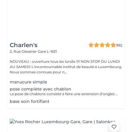
Charlen's
992
2, Rue Glesener
Gare L-1631
NOUVEAU : ouverture tous les lundis !!!! NON STOP DU LUNDI
AU SAMEDI L'incontournable institut de beauté à Luxembourg.
Nous sommes connues pour n...
manucure simple
pose complète avec chablon
La pose de chablons consiste à faire une extension d'ongles en gel, sans avoir recours aux capsules. Prestation un peu plus longue que les capsules mais tres tres jolie :)
base soin fortifiant