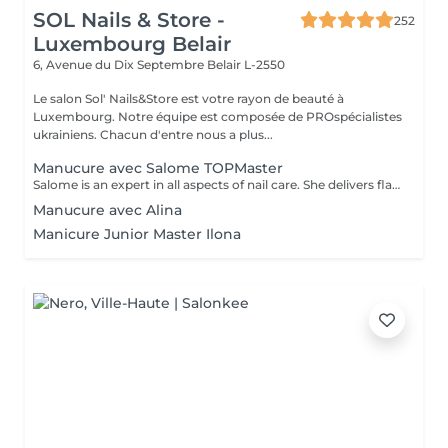
SOL Nails & Store -
252
Luxembourg Belair
6, Avenue du Dix Septembre
Belair L-2550
Le salon Sol' Nails&Store est votre rayon de beauté à
Luxembourg. Notre équipe est composée de PROspécialistes
ukrainiens. Chacun d'entre nous a plus...
Manucure avec Salome TOPMaster
Salome is an expert in all aspects of nail care. She delivers flawless results in just 1 hour while maintaining high quality, leaving you feeling happy every time. From a basic manicure to complex services like extensions, designs, and nail art, she offers a full range of professional treatments. *And if you sacrifice your lunch break for an appointment, don't worryyou'll still have some time to enjoy your meal!
Manucure avec Alina
Manicure Junior Master Ilona