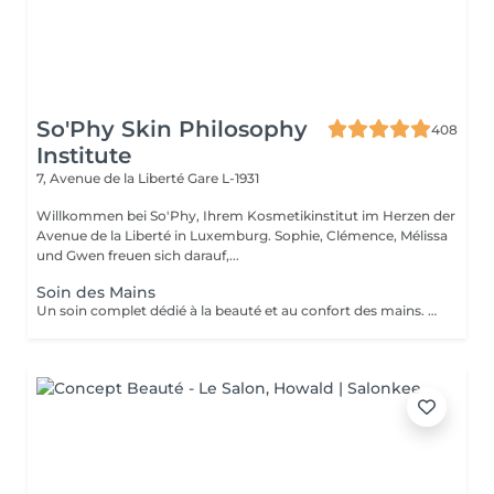
So'Phy Skin Philosophy
408
Institute
7, Avenue de la Liberté
Gare L-1931
Willkommen bei So'Phy, Ihrem Kosmetikinstitut im Herzen der
Avenue de la Liberté in Luxemburg. Sophie, Clémence, Mélissa
und Gwen freuen sich darauf,...
Soin des Mains
Un soin complet dédié à la beauté et au confort des mains. Le soin débute par une exfoliation douce afin d'affiner le grain de peau et révéler son éclat naturel. Les mains sont ensuite enveloppées dans un masque hydratant et nourrissant pour une action en profondeur. Pendant ce temps, les ongles sont soigneusement travaillés afin de leur redonner une forme nette et harmonieuse. Le soin se termine par un massage relaxant des mains, procurant une sensation immédiate de confort et de détente. Les mains sont plus douces, la peau nourrie et les ongles parfaitement soignés. Le vernis classique n'est pas proposé à l'institut. Si vous le souhaitez, nous pouvons toutefois réaliser la pose avec votre propre vernis en sélectionnant l'option correspondante.