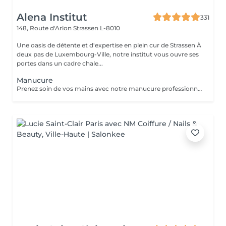
Alena Institut
331
148, Route d'Arlon
Strassen L-8010
Une oasis de détente et d'expertise en plein cur de Strassen À
deux pas de Luxembourg-Ville, notre institut vous ouvre ses
portes dans un cadre chale...
Manucure
Prenez soin de vos mains avec notre manucure professionnelle, pour des ongles soignés et une peau douce. - Limage et modelage précis des ongles - Soin des cuticules et hydratation des mains - Finition base fortifiante ou non Chaque séance est réalisée avec soin pour un résultat élégant et raffiné.