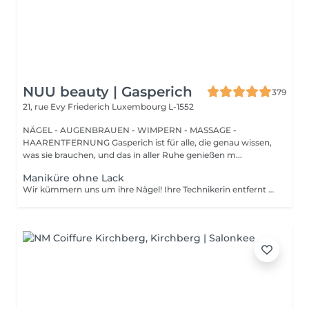
NUU beauty | Gasperich
379
21, rue Evy Friederich
Luxembourg L-1552
NÄGEL - AUGENBRAUEN - WIMPERN - MASSAGE -
HAARENTFERNUNG Gasperich ist für alle, die genau wissen,
was sie brauchen, und das in aller Ruhe genießen m...
Maniküre ohne Lack
Wir kümmern uns um ihre Nägel! Ihre Technikerin entfernt sanft abgestorbene hautzellen, feilt und formt ihre Nägel und poliert die oberfläche für ein glattes, natürliches finish. Unsere meister bieten kantige, hardware- oder kombinierte manicures an, je nach ihren wünschen. Wie wird eine manicure ohne nagellack durchgeführt? - raue haut wird sanft entfernt - die form der nagelplatte wird behutsam korrigiert - die Nagelhaut und seitlichen ränder werden sorgfältig bearbeitet - Nagelhautöl und handcreme werden aufgetragen, um zu pflegen und zu hydratisieren Altersbeschränkung: empfohlen ab 14 Jahren. Nachbehandlungsempfehlungen: es sind keine speziellen Nachbehandlungen erforderlich. Häufigkeit: alle 3 Wochen.