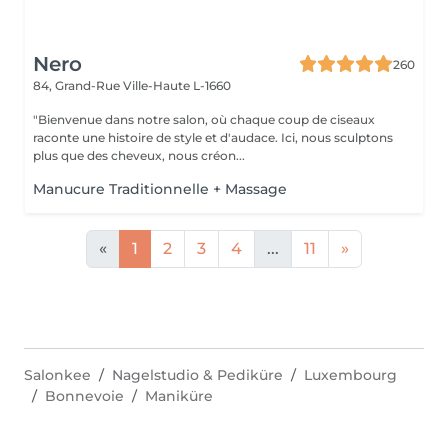
Nero
260
84, Grand-Rue
Ville-Haute L-1660
"Bienvenue dans notre salon, où chaque coup de ciseaux
raconte une histoire de style et d'audace. Ici, nous sculptons
plus que des cheveux, nous créon...
Manucure Traditionnelle + Massage
«
1
2
3
4
...
11
»
Salonkee
Nagelstudio & Pediküre
Luxembourg
Bonnevoie
Maniküre