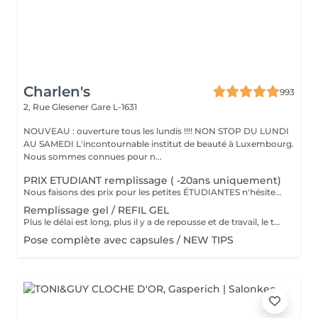
Charlen's
993
2, Rue Glesener
Gare L-1631
NOUVEAU : ouverture tous les lundis !!!! NON STOP DU LUNDI
AU SAMEDI L'incontournable institut de beauté à Luxembourg.
Nous sommes connues pour n...
PRIX ETUDIANT remplissage ( -20ans uniquement)
Nous faisons des prix pour les petites ÉTUDIANTES n'hésitez pas a passer
Remplissage gel / REFIL GEL
Plus le délai est long, plus il y a de repousse et de travail, le tarif s'adapte donc au temps écoulé depuis votre dernier rendez-vous. Merci de choisir le remplissage adapté
Pose complète avec capsules / NEW TIPS