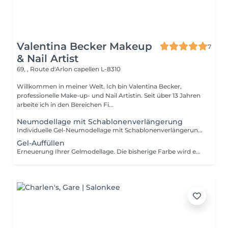
Valentina Becker Makeup
7
& Nail Artist
69, , Route d'Arlon
capellen L-8310
Willkommen in meiner Welt. Ich bin Valentina Becker,
professionelle Make-up- und Nail Artistin. Seit über 13 Jahren
arbeite ich in den Bereichen Fi...
Neumodellage mit Schablonenverlängerung
Individuelle Gel-Neumodellage mit Schablonenverlängerung, vollständig nach Maß gefertigt. Diese Technik wird ohne Tips gearbeitet und ermöglicht stabile, elegante und natürlich wirkende Nägel in der gewünschten Länge und Form.
Gel-Auffüllen
Erneuerung Ihrer Gelmodellage. Die bisherige Farbe wird entfernt, die Modellage und Länge bei Bedarf neu aufgebaut und anschließend mit einer neuen Farbe oder einem neuen Design nach Ihren Wünschen gestaltet.