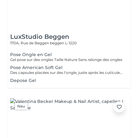
LuxStudio Beggen
170A, Rue de Beggen
beggen L-1220
Pose Ongle en Gel
Gel pose sur des ongles Taille Nature Sans ralonge des ongles
Pose American Soft Gel
Des capsules placées sur des l'ongle, juste après les cuticules. Ces capsules forment à elles seules la courbure et la longueur de l'ongle. Le premier avantage notable est donc que les ongles artificiels utilisés dans le nail art américain n'ont pas besoin d'être façonnés. Dure +- 2 a 3 sem Cápsulas de gel colocadas em toda a unha, logo após as cutículas. Essas cápsulas formam sozinhas a curvatura e a extensão da unha. Portanto, a primeira vantagem notável é que as unhas artificiais usadas na arte americana de unhas não precisam ser modeladas.
Depose Gel
Neu