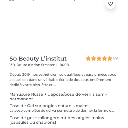
So Beauty L’institut
595
130, Route d'Arlon
Strassen L-8008
Depuis 2019, nos esthéticiennes qualifiées et passionnées vous
accueillent dans un véritable écrin de douceur, entièrement
dédié à votre bien-être et ...
Manucure Russe + dépose/pose de vernis semi-
permanent
Pose de Gel sur ongles naturels mains
La pose complète de gel va permettre de donner la forme désirée en rallongeant (ou pas) les ongles (préalablement préparés) soit par la technique du chablon (rallongement au gel) soit par les capsules. Ensuite vient la pose du gel qui sera façonné et enfin la pose de la couleur ou de la French.
Pose de gel + rallongement des ongles mains
(capsules ou chablons)