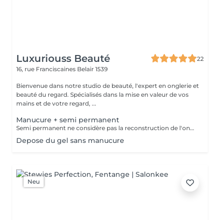
Luxuriouss Beauté
22
16, rue Franciscaines
Belair 1539
Bienvenue dans notre studio de beauté, l'expert en onglerie et
beauté du regard. Spécialisés dans la mise en valeur de vos
mains et de votre regard, ...
Manucure + semi permanent
Semi permanent ne considère pas la reconstruction de l'ongle, ni le renfort. * Préparation complète de l'ongle naturel. * Travail précis des cuticules (manucure russe). * Mise en forme des ongles. * Application d'une base adaptée. * Pose de vernis semi-permanent de la couleur de votre choix. * Finition brillante ou mate selon vos envies. * Application d'une huile nourrissante pour les cuticules.
Depose du gel sans manucure
Neu