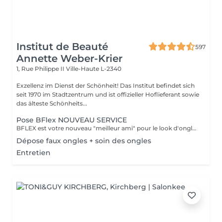
Institut de Beauté
597
Annette Weber-Krier
1, Rue Philippe II
Ville-Haute L-2340
Exzellenz im Dienst der Schönheit! Das Institut befindet sich
seit 1970 im Stadtzentrum und ist offizieller Hoflieferant sowie
das älteste Schönheits...
Pose BFlex NOUVEAU SERVICE
BFLEX est votre nouveau "meilleur ami" pour le look d'ongles courts et naturels que tous les clients recherchent ! Il s'agit d'une Babymanucure avec la pose d'un gel intelligent 4-en-1 avec lequel vous avez : Base-Construction-Teinte-Finition ! I C'est une prestation inédite et tendance !
Dépose faux ongles + soin des ongles
Entretien