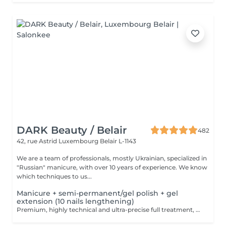
DARK Beauty / Belair
482
42, rue Astrid
Luxembourg Belair L-1143
We are a team of professionals, mostly Ukrainian, specialized in
"Russian" manicure, with over 10 years of experience. We know
which techniques to us...
Manicure + semi-permanent/gel polish + gel
extension (10 nails lengthening)
Premium, highly technical and ultra-precise full treatment, performed mainly with an e-file to achieve a perfectly clean nail contour and apply the polish as close as possible, even slightly under the cuticle. This technique helps visually delay the regrowth by around 10 days. Visual result: -Extremely well-groomed nails, clean contours, flawless shape -Instagram / photo studio effect: neat, precise, with no visible dry skin During this service, we will also increase the length of your nails using a specialized gel material, ensuring a naturally beautiful result. This 'EXTENSION' has to be done just once, after which subsequent appointments will be designated as 'Manicure + semi-permanent/gel polish + gel reinforcement (long or fragile nails)'. We also include a gel reinforcement, as a perfect solution for flawless and long-lasting nails: -The average durability is 4 weeks!! Service content: -Removal of old semi-permanent and/or gel polish (if needed, already include in this price/service) -Very meticulous preparation of the nail plate -Removal of dead skin -Shape and file nails -Gentle cuticle care -Gel nail extension -Gel reinforcement -Correction of the nail shape -Application of semi-permanent nail polish -Application of cuticle oil and hand cream Optional : -EXTENSION longest than 4th size -> +20€ (if so please book "WITH complex design") -Price per nail for nail art on up to 5 nails (if so please book "WITH simple design") +3€/nail -Price for simple design (French, Chrome, Baby Boomer, Cat Eyes, Stickers, Foil) 6-10 nails -> +20€ -Price for complex design (3D, Hand drawings, Stamping, French with Chrome, Baby Boomer with Chrome, French with Cat Eyes) 6-10 nails -> +30€