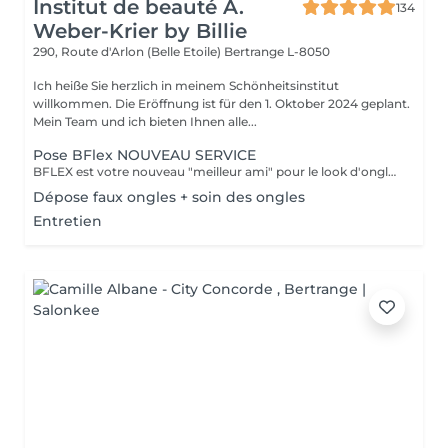
Institut de beauté A.
134
Weber-Krier by Billie
290, Route d'Arlon (Belle Etoile)
Bertrange L-8050
Ich heiße Sie herzlich in meinem Schönheitsinstitut
willkommen. Die Eröffnung ist für den 1. Oktober 2024 geplant.
Mein Team und ich bieten Ihnen alle...
Pose BFlex NOUVEAU SERVICE
BFLEX est votre nouveau "meilleur ami" pour le look d'ongles courts et naturels que tous les clients recherchent ! Il s'agit d'une Babymanucure avec la pose d'un gel intelligent 4-en-1 avec lequel vous avez : Base-Construction-Teinte-Finition ! I C'est une prestation inédite et tendance !
Dépose faux ongles + soin des ongles
Entretien