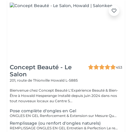
Concept Beauté - Le
453
Salon
201, route de Thionville
Howald L-5885
Bienvenue chez Concept Beauté L'Expérience Beauté & Bien-
Être à Howald Hesperange Installé depuis juin 2024 dans nos
tout nouveaux locaux au Centre S...
Pose complète d'ongles en Gel
ONGLES EN GEL Renforcement & Extension sur Mesure Que vous souhaitiez allonger, renforcer ou corriger vos ongles, la technique du gel ProNails permet d'obtenir des ongles impeccables, résistants et naturels. Pourquoi choisir les ongles en gel ? Adapté aux ongles fragiles ou cassants Permet d'obtenir une longueur et une forme personnalisées Finition naturelle ou sophistiquée selon vos envies Remplissage conseillé toutes les 3 à 4 semaines Possibilité de French manucure, effet babyboomer ou nail art selon vos envies !
Remplissage (ou renfort d'ongles naturels)
REMPLISSAGE ONGLES EN GEL Entretien & Perfection Le remplissage des ongles en gel est une étape essentielle pour préserver la beauté et la tenue de votre pose. Avec la repousse naturelle de l'ongle, un entretien régulier permet de redonner à vos ongles un aspect parfait, sans avoir à refaire une pose complète. Pourquoi faire un remplissage ? Redonne un aspect uniforme et impeccable Préserve la solidité et la durabilité de votre pose en gel Évite les décollements et renforce la structure de l'ongle Possibilité de changer la couleur ou d'ajouter une nouvelle décoration Fréquence conseillée : toutes les 3 à 4 semaines pour un résultat toujours soigné et harmonieux. Profitez-en pour opter pour une nouvelle teinte, un effet babyboomer ou un nail art unique !