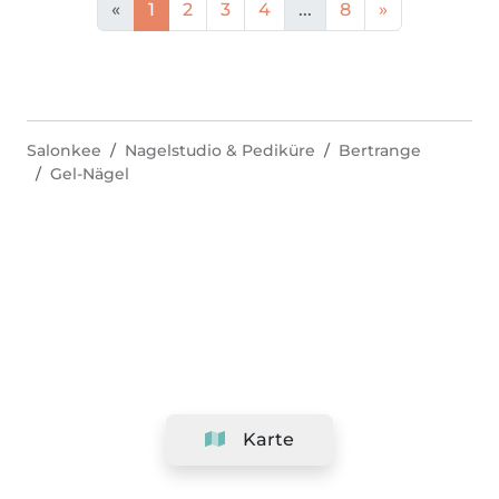
«
1
2
3
4
...
8
»
Salonkee
Nagelstudio & Pediküre
Bertrange
Gel-Nägel
Karte