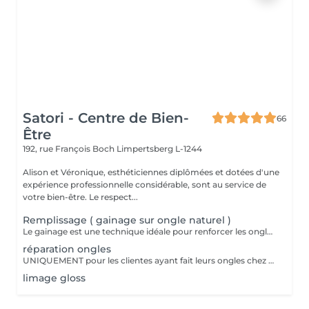
Satori - Centre de Bien-
66
Être
192, rue François Boch
Limpertsberg L-1244
Alison et Véronique, esthéticiennes diplômées et dotées d'une
expérience professionnelle considérable, sont au service de
votre bien-être. Le respect...
Remplissage ( gainage sur ongle naturel )
Le gainage est une technique idéale pour renforcer les ongles naturels tout en conservant un aspect élégant et naturel. Grâce à l'application d'une base renforcée ainsi qu'un gel adapté en technique sans limage votre ongle est protégé contre la casse et peut pousser plus facilement. La finition peut être nude, colorée ou french selon votre choix. Cette technique convient parfaitement aux personnes ayant des ongles normaux, fragiles, fins, mous ou cassants sans ajout de longueur.
réparation ongles
UNIQUEMENT pour les clientes ayant fait leurs ongles chez nous.
limage gloss