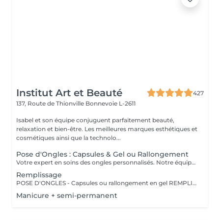
Institut Art et Beauté
427
137, Route de Thionville
Bonnevoie L-2611
Isabel et son équipe conjuguent parfaitement beauté,
relaxation et bien-être. Les meilleures marques esthétiques et
cosmétiques ainsi que la technolo...
Pose d'Ongles : Capsules & Gel ou Rallongement
Votre expert en soins des ongles personnalisés. Notre équipe de prothésistes ongulaires diplômées vous offre une gamme complète de services pour des ongles magnifiques et durables. Expertise et Professionnalisme : Prothésistes qualifiées et expérimentées : o Isabel o Francesca o Fatima o Deborah o Patricia o Mirza Des produits de haute qualité, aux couleurs variées pour des résultats éclatants et durables. Garantie de beauté et santé de vos ongles. Services adaptés à vos goûts et votre personnalité Capsules pour allonger rapidement vos ongles. Rallongement en Gel : Pour un résultat naturel et durable. Remplissage toute les 3 a 4 semaines pour comble la repousse et préserve l'intégrité de la pose initiale. Manucure Soins et esthétisme pour des ongles en pleine santé et élégants. Nos Techniques Manucure Combinée : Soins complets et embellissement. Vernis Semi-Permanent : Couleur durable sans pose de gel. Chablon ou Capsules : Pose traditionnelle ou look naturel.
Remplissage
POSE D'ONGLES - Capsules ou rallongement en gel REMPLISSAGE MANUCURE Nos prothésistes ongulaire diplômée vous accueille dans notre espace d'esthétique des soins des ongles personnalisés. Nos maîtrisons des méthodes qui sauront vous permettre de garder de beaux ongles durablement avec le stylise en fonction de vos goûts et de votre personnalité : manucure combinée, pose de vernis semi-permanent, remplissage, pose complète au chablon ou capsules. Nos produits à la pointe des tendances, de haute qualité, des couleurs dotées d'une pigmentation multiples.
Manicure + semi-permanent