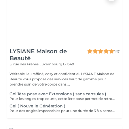
LYSIANE Maison de
147
Beauté
5, rue des Frênes
Luxembourg L-1549
Véritable lieu raffiné, cosy et confidentiel. LYSIANE Maison de
Beauté vous propose des services haut de gamme pour
prendre soin de votre corps dans ...
Gel 1ère pose avec Extensions ( sans capsules )
Pour les ongles trop courts, cette 1ère pose permet de retrouver une longueur normale et naturelle. Extension des ongles avec un gel à base de fibres de soie et d'un papier forme. Nous n'utilisons ni colle ni capsules en plastiques.
Gel ( Nouvelle Génération )
Pour des ongles impeccables pour une durée de 3 à 4 semaines, optez pour le gel. Nous respectons la santé de l'ongle naturel et nous veillons à faire très attention lors de la préparation et surtout du retrait du gel lors des remplissages. Nous utilisons des gels nouvelle génération auto égalisants. Lysiane, véritable professionnelle de l'onglerie, vous réconciliera avec les idées préconcues sur cette méthode. Le polissage se fait entre 10 et 15 jours max après le dernier remplissage pour une retouche avant le prochain. En aucun cas nous ne pouvons faire 2 polissage de suite. Et si nous trouvons que les ongles ont trop repoussés, nous ferons un remplissage afin de ne pas fragiliser vos ongles. Le polissage est un dépannage entre 2 rdv remplissages à faire exceptionnellement. Nous recommandons toujours le remplissage toutes les 3 semaines.