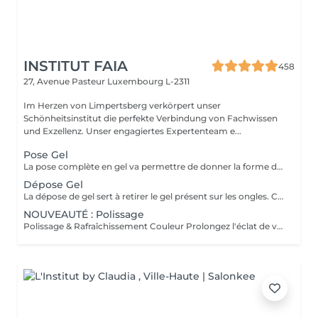
INSTITUT FAIA
458
27, Avenue Pasteur
Luxembourg L-2311
Im Herzen von Limpertsberg verkörpert unser
Schönheitsinstitut die perfekte Verbindung von Fachwissen
und Exzellenz. Unser engagiertes Expertenteam e...
Pose Gel
La pose complète en gel va permettre de donner la forme désirée en rallongeant (ou pas) les ongles (préalablement préparés) soit par la technique du chablon (rallongement au gel) soit par les capsules. Ensuite vient la pose du gel qui sera façonné et enfin la pose de la couleur ou de la French.
Dépose Gel
La dépose de gel sert à retirer le gel présent sur les ongles. Cette prestation comprend uniquement le ponçage du gel et le raccourcissement des ongles.
NOUVEAUTÉ : Polissage
Polissage & Rafraîchissement Couleur Prolongez l'éclat de votre pose en toute simplicité. Après une pose complète ou un remplissage, profitez de ce service rapide qui permet de rafraîchir vos ongles sans recommencer une prestation complète. Nous préparons délicatement la surface existante, lissons la repousse et appliquons la couleur de votre choix pour un effet propre et soigné. Idéal entre deux remplissages, ce rendez-vous express vous offre des ongles impeccables et la liberté de changer de teinte selon vos envies.