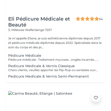
Eli Pédicure Médicale et
64
Beauté
3, Millewee
Walferdange 7257
Je m'appelle Eliane, je suis esthéticienne diplômée depuis 2017
et pédicure médicale diplômée depuis 2022. Spécialisée dans le
soin du corps et des pi...
Pédicure Médicale
Pédicure médicale : Traitement mycoses , ongles incarnés , corrections des ongles en plicature , ongles en tuile de provence , en volute, durillons, cors ,callosités, crevasses, pied d'athlète et tous les affections. Le prix varie en fonction du problème.
Pedicure Medicale & Vernis Classique
Chers clients, veuillez apporter les flip-flop ou sandales ouvertes pour pose de verniz classique.
Pedicure Medicale & Vernis Semi-Permanent