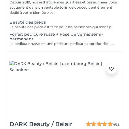
Depuis 2019, nos esthéticiennes qualifiées et passionnées vous
accueillent dans un véritable écrin de douceur, entièrement
dédié à votre bien-être et ...
Beauté des pieds
La beauté des pieds est faite pour les personnes qui n'ont pas de problème particulier au niveau de leur pieds. Elle comprend la pousse des cuticules, la coupe des ongles et le limage, léger ponçage de la plaque de l'ongle, et rape de la plante du pied. Pose de vernis transparent et application de crème inclues.
Forfait pédicure russe + Pose de vernis semi-
permanent
La pédicure russe est une pédicure pédicure approfondie. La durée de votre vernis permanent va durer 1 semaine de plus.
DARK Beauty / Belair
482