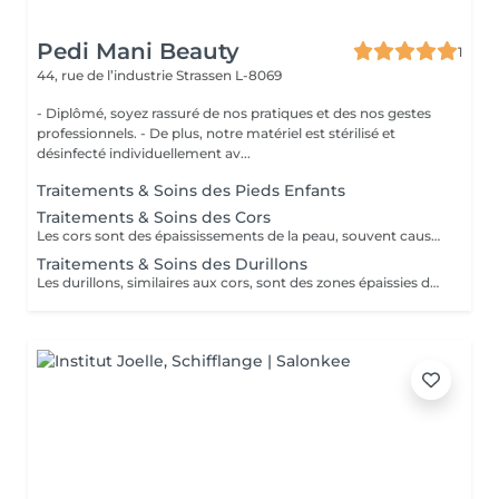
Pedi Mani Beauty
1
44, rue de l’industrie
Strassen L-8069
- Diplômé, soyez rassuré de nos pratiques et des nos gestes
professionnels. - De plus, notre matériel est stérilisé et
désinfecté individuellement av...
Traitements & Soins des Pieds Enfants
Traitements & Soins des Cors
Les cors sont des épaississements de la peau, souvent causés par la pression ou le frottement répétés. Le traitement des cors implique généralement un adoucissement de la peau à l'aide de bains de pieds chauds, suivis d'un limage doux pour éliminer la couche de peau dure. Des coussinets protecteurs peuvent également être utilisés pour prévenir leur réapparition.
Traitements & Soins des Durillons
Les durillons, similaires aux cors, sont des zones épaissies de la peau, généralement sur les pieds. Le traitement des durillons consiste à adoucir la peau à l'aide de bains chauds, puis à utiliser une pierre ponce ou une lime pour enlever délicatement les peaux mortes. Des coussinets de protection peuvent être portés pour prévenir leur réapparition.