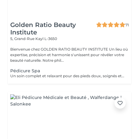
Golden Ratio Beauty
71
Institute
5, Grand-Rue
Kayl L-3650
Bienvenue chez GOLDEN RATIO BEAUTY INSTITUTE Un lieu où
expertise, précision et harmonie s'unissent pour révéler votre
beauté naturelle. Notre phil...
Pédicure Spa
Un soin complet et relaxant pour des pieds doux, soignés et légers. La pédicure Spa allie beauté et bien-être grâce à un protocole en plusieurs étapes : Inclus : bain de pieds, soin des ongles et cuticules, gommage, ponçage des talons, masque nourrissant, massage hydratant. Résultat : des pieds parfaitement nets, régénérés et visiblement rafraîchis. Durée : environ 60 minutes. Un moment de détente profonde et de soin intense, pour des pieds sublimés.