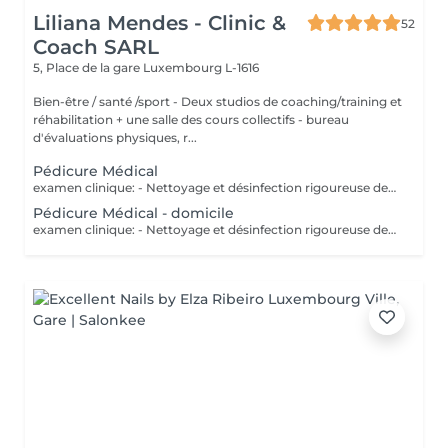
Liliana Mendes - Clinic &
52
Coach SARL
5, Place de la gare
Luxembourg L-1616
Bien-être / santé /sport - Deux studios de coaching/training et
réhabilitation + une salle des cours collectifs - bureau
d'évaluations physiques, r...
Pédicure Médical
examen clinique: - Nettoyage et désinfection rigoureuse des pieds - soin des ongles: coupe correct, fraisage ( diminution de l`épaisseur) et nettoyage des sillons pour prévenir les ongles incarnés. - traitement des callosités rdv chez 691 60 25 60 ou clinic.coach@lilianamendes.eu
Pédicure Médical - domicile
examen clinique: - Nettoyage et désinfection rigoureuse des pieds - soin des ongles: coupe correct, fraisage ( diminution de l`épaisseur) et nettoyage des sillons pour prévenir les ongles incarnés. - traitement des callosités rdv chez 691 60 25 60 ou clinic.coach@lilianamendes.eu