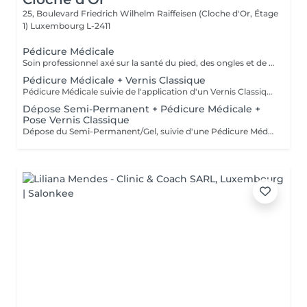
25, Boulevard Friedrich Wilhelm Raiffeisen (Cloche d'Or, Étage
1)
Luxembourg L-2411
Pédicure Médicale
Soin professionnel axé sur la santé du pied, des ongles et de la peau, avec traitement des ongles incarnés, cors, durillons et callosités. Sans application de vernis.
Pédicure Médicale + Vernis Classique
Pédicure Médicale suivie de l'application d'un Vernis Classique. Convient aux clientes souhaitant un soin médical avec une finition Classique.
Dépose Semi-Permanent + Pédicure Médicale +
Pose Vernis Classique
Dépose du Semi-Permanent/Gel, suivie d'une Pédicure Médicale et de l'application d'un nouveau Semi-Permanent sur les ongles des pieds. Recommandé lorsque du Semi-Permanent est déjà présent.