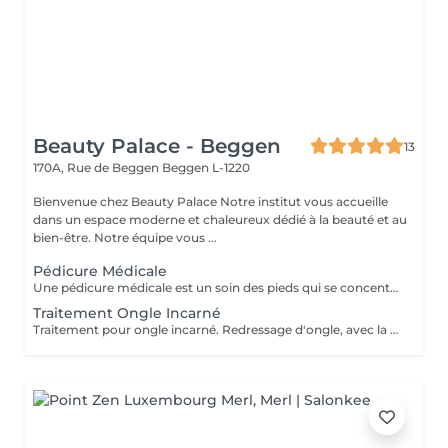
Beauty Palace - Beggen
13
170A, Rue de Beggen
Beggen L-1220
Bienvenue chez Beauty Palace Notre institut vous accueille
dans un espace moderne et chaleureux dédié à la beauté et au
bien-être. Notre équipe vous ...
Pédicure Médicale
Une pédicure médicale est un soin des pieds qui se concentre sur les problèmes spécifiques des pieds: *Ongles incarnés *Ongles courbes *Callosités *Cors *Durillons *Oeil de perdrix *Corne *Mycoses *Pieds d'athlète
Traitement Ongle Incarné
Traitement pour ongle incarné. Redressage d'ongle, avec la pose d'un "spange".