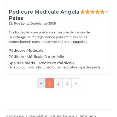
Pédicure Médicale Angela
33
Paias
53, Rue Lentz
Dudelange 3509
Studio de pédicure médicale situé près du centre de
Dudelange, au 2 étage, conçu pour offrir des soins
professionnels dans une atmosphère qui rappelle...
Pédicure Médicale
Pédicure Médicale à domicile
Spa des pieds + Pédicure médicale
Un soin complet alliant pédicure médicale et spa des pieds. Comprend le nettoyage des pieds, l'élimination des callosités, le soin des ongles, un gommage, un masque hydratant et un massage relaxant pour des pieds sains, doux et revitalisés.
«
1
2
3
»
Salonkee
Nagelstudio & Pediküre
Alzingen