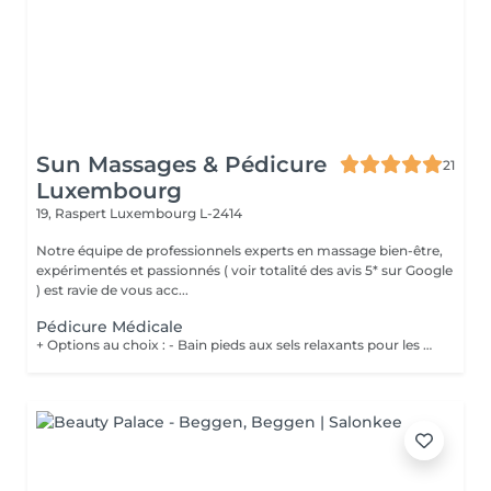
Sun Massages & Pédicure
21
Luxembourg
19, Raspert
Luxembourg L-2414
Notre équipe de professionnels experts en massage bien-être,
expérimentés et passionnés ( voir totalité des avis 5* sur Google
) est ravie de vous acc...
Pédicure Médicale
+ Options au choix : - Bain pieds aux sels relaxants pour les pieds fatigués et préparer les pieds au soin 20€ - Gommage pieds pour des pieds doux et hydratés 20€ - Massage des pieds 55 minutes 90€ Les soins de pédicurie médicale sont non seulement destinés à traiter les problèmes de pieds de manière curative mais également de manière préventive, en contribuant à votre confort lors de la marche ou de vos éventuelles activités sportives. Un soin régulier peut vous éviter des problèmes et des douleurs aux pieds dus à l'apparition de crevasses, durillons, cors, ... Vous devez néanmoins consulter sans attendre lorsque : Vous ressentez une gêne lors de la marche (n'attendez pas de ressentir de la douleur !) ; Vous constatez l'apparition de mycose, cor, callosité, il de perdrix ou ongle incarné, ...