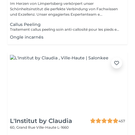
Im Herzen von Limpertsberg verkörpert unser
Schönheitsinstitut die perfekte Verbindung von Fachwissen
und Exzellenz. Unser engagiertes Expertenteam e...
Callus Peeling
Traitement callus peeling soin anti-callosité pour les pieds en seulement 15 minutes CALLUSPEELING permet d'éliminer facilement, sans lames ni cutters, les callosités et les fissures, donnant aux pieds une incroyable douceur et une sensation infinie de légèreté.
Ongle incarnés
L'Institut by Claudia
457
60, Grand Rue
Ville-Haute L-1660