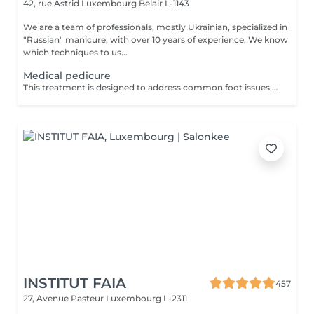
42, rue Astrid
Luxembourg Belair L-1143
We are a team of professionals, mostly Ukrainian, specialized in
"Russian" manicure, with over 10 years of experience. We know
which techniques to us...
Medical pedicure
This treatment is designed to address common foot issues such as cracks, calluses, corns, ingrown toenail correction... All managed with precision by our sepcialist. Service content: -Initial assessment of the foot condition -Hygienic cleansing and softening of the skin -Removal of hardened or thickened areas -Detailed nail care and reshaping -Targeted treatment of problem zones -Application of a therapeutic foot cream
INSTITUT FAIA
457
27, Avenue Pasteur
Luxembourg L-2311