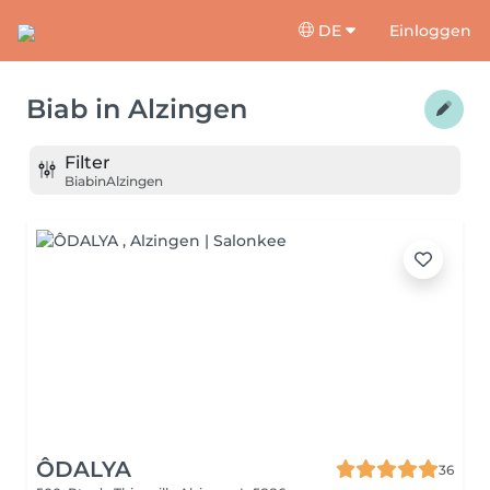
DE
Einloggen
Biab
in
Alzingen
Filter
Biab
in
Alzingen
ÔDALYA
36