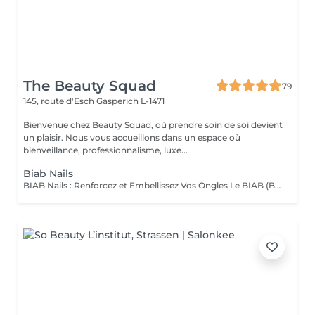
The Beauty Squad
79
145, route d'Esch
Gasperich L-1471
Bienvenue chez Beauty Squad, où prendre soin de soi devient
un plaisir. Nous vous accueillons dans un espace où
bienveillance, professionnalisme, luxe...
Biab Nails
BIAB Nails : Renforcez et Embellissez Vos Ongles Le BIAB (Builder In A Bottle) est une base semi-permanente innovante qui renforce vos ongles naturels tout en leur apportant une finition lisse et élégante. Idéal pour les ongles fragiles ou en quête de longueur, il offre une tenue longue durée sans abîmer la plaque de l'ongle. La manucure russe et le massage des mains sont automatiquement inclus dans la prestation. Nous mettons un point d'honneur à vous offrir un environnement aux conditions d'hygiène strictes : matériel désinfecté, stérilisé, à usage unique. La base teintée, pour un résultat propre et naturelle. La couleur simple, pour un résultat élégant. Vous pouvez également vous laisser tenter par une french, de la déco' ou même laisser carte blanche à votre esthéticienne, pour plus d'exclusivité !. Tester c'est l'adopter !