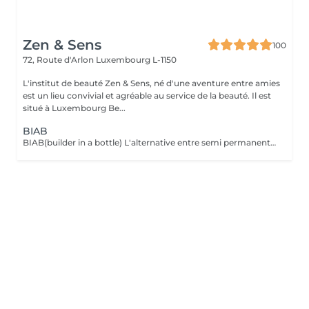
Zen & Sens
100
72, Route d'Arlon
Luxembourg L-1150
L'institut de beauté Zen & Sens, né d'une aventure entre amies
est un lieu convivial et agréable au service de la beauté. Il est
situé à Luxembourg Be...
BIAB
BIAB(builder in a bottle) L'alternative entre semi permanent et gel, le tout dans une formule vegan et sans actifs chimiques agressifs. Il combine les avantages du semi-permanent par sa rapidité et ceux du gel par sa solidité. Grace a lui l'ongle est uniforme,il peut etre rallongé et fortifié.