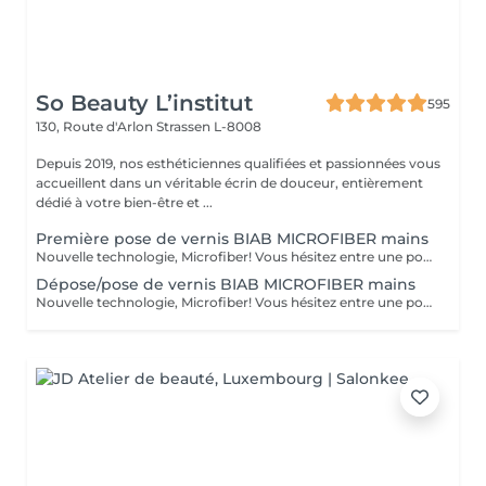
So Beauty L’institut
595
130, Route d'Arlon
Strassen L-8008
Depuis 2019, nos esthéticiennes qualifiées et passionnées vous
accueillent dans un véritable écrin de douceur, entièrement
dédié à votre bien-être et ...
Première pose de vernis BIAB MICROFIBER mains
Nouvelle technologie, Microfiber! Vous hésitez entre une pose de vernis permanent et la manucure gel ? Vos ongles sont cassants, mous, rongés et fragilisés par les poses du gel ou du semi-permanent ? Vous ne parvenez pas à garder une jolie longueur ? Contrairement au gel semi-permanent, le BIAB est dépourvu d'actifs chimiques susceptibles d'abîmer les ongles et est certifié vegan et cruelty-free. Découvrez votre nouvelle manucure chouchou: Le BIAB. Un traitement sain et efficace pour renforcer vos ongles et leur offrir une nouvelle santé! Enrichi en fibres synthétiques pour la résistance et la flexibilité, en vitamine E et calcium pour les soigner, le BIAB vous apporte une très bonne adhérence même sur les ongles difficiles. Grâce à sa couche de base extra forte et durable, le BIAB vous apportera une tenue de 3 à 4 semaines.
Dépose/pose de vernis BIAB MICROFIBER mains
Nouvelle technologie, Microfiber! Vous hésitez entre une pose de vernis permanent et la manucure gel ? Vos ongles sont cassants, mous, rongés et fragilisés par les poses du gel ou du semi-permanent ? Vous ne parvenez pas à garder une jolie longueur ? Contrairement au gel semi-permanent, le BIAB est dépourvu d'actifs chimiques susceptibles d'abîmer les ongles et est certifié vegan et cruelty-free. Découvrez votre nouvelle manucure chouchou: Le BIAB. Un traitement sain et efficace pour renforcer vos ongles et leur offrir une nouvelle santé! Enrichi en fibres synthétiques pour la résistance et la flexibilité, en vitamine E et calcium pour les soigner, le BIAB vous apporte une très bonne adhérence même sur les ongles difficiles. Grâce à sa couche de base extra forte et durable, le BIAB vous apportera une tenue de 3 à 4 semaines.