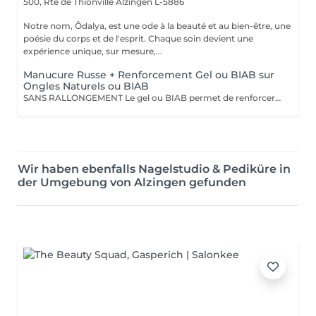
500, Rte de Thionville
Alzingen L-5886
Notre nom, Ôdalya, est une ode à la beauté et au bien-être, une
poésie du corps et de l'esprit. Chaque soin devient une
expérience unique, sur mesure,...
Manucure Russe + Renforcement Gel ou BIAB sur
Ongles Naturels ou BIAB
SANS RALLONGEMENT Le gel ou BIAB permet de renforcer les ongles naturels pour une tenue jusqu'à 4 semaines. Après diagnostic, nous vous conseillons sur le choix de la technique en fonction de la nature de vos ongles. Tout notre matériel est à usage unique et/ou stérilisé pour garantir une hygiène irréprochable durant votre prestation.
Wir haben ebenfalls Nagelstudio & Pediküre in
der Umgebung von Alzingen gefunden