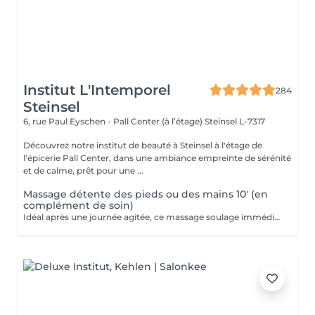
Institut L'Intemporel
284
Steinsel
6, rue Paul Eyschen - Pall Center (à l’étage)
Steinsel L-7317
Découvrez notre institut de beauté à Steinsel à l'étage de
l'épicerie Pall Center, dans une ambiance empreinte de sérénité
et de calme, prêt pour une ...
Massage détente des pieds ou des mains 10' (en
complément de soin)
Idéal après une journée agitée, ce massage soulage immédiatement vos pieds. Pourquoi ne pas profiter d'un massage des pieds pendant votre pose masque? Uniquement en complément d'un soin du visage.