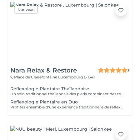
Nouveau
Nara Relax & Restore
3
7, Place de Clairefontaine
Luxembourg L-1341
Réflexologie Plantaire Thaïlandaise
Un soin traditionnel thaïlandais des pieds combinant des techniques de massage et de pression appliquées aux pieds et au bas des jambes. Ce traitement relaxant aide à soulager les pieds fatigués, à stimuler la circulation, à réduire le stress et à retrouver une agréable sensation d'équilibre et de confort.
Réflexologie Plantaire en Duo
Profitez ensemble d'une expérience traditionnelle de réflexologie plantaire thaïlandaise. Grâce à des techniques de pression ciblées appliquées aux pieds et au bas des jambes, ce soin relaxant aide à soulager les pieds fatigués, stimuler la circulation et favoriser une agréable sensation d'équilibre et de bien-être.