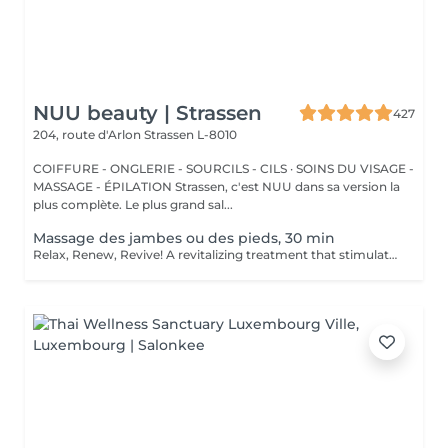
NUU beauty | Strassen
427
204, route d'Arlon
Strassen L-8010
COIFFURE - ONGLERIE - SOURCILS - CILS · SOINS DU VISAGE -
MASSAGE - ÉPILATION Strassen, c'est NUU dans sa version la
plus complète. Le plus grand sal...
Massage des jambes ou des pieds, 30 min
Relax, Renew, Revive! A revitalizing treatment that stimulates circulation, reduces fluid retention, and relieves muscle fatigue. Ideal for clients who spend long hours standing, exercising, or traveling. Light or firm pressure can be tailored to your needs. Age restrictions: there are no age restrictions for this procedure. Post procedure recommendations: do not do sport and any sharp movements for 2-3 hours after the procedure. Frequency: 1-2 times per week, 10 times in total. Repeat once in 3-6 months.