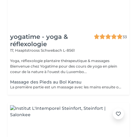
yogatime - yoga &
33
réflexologie
17, Haaptstrooss
Schwebach L-8561
Yoga, réflexologie plantaire thérapeutique & massages
Bienvenue chez Yogatime pour des cours de yoga en plein
coeur de la nature à l'ouest du Luxembo...
Massage des Pieds au Bol Kansu
La première partie est un massage avec les mains ensuite on masse pieds et bas jambes avec le petit bol Kansu, sensation très agréable, contrairement à ce que l'on pourrait peut-être penser. Laissez-vous surprendre... Le massage des pieds et des bas jambes au bol Kansu est issu de la médecine indienne et prend son origine dans l'Ayurveda. Ce rituel est très connu en Inde, c'est le premier massage que les enfants apprennent dès leur plus jeune âge en massant leurs parents et grands-parents. L'alliage de plusieurs métaux précieux du bol Kansu dont le zinc, le cuivre et le bronze permet d'atténuer la nervosité, le stress, la colère et les énergies négatives. Il permet également de travailler sur des insomnies, apporte calme et bien-être. Ce massage va rééquilibrer l'élément feu du corps : il va soit diminuer l'excès de feu présent dans le corps, soit il va permettre d'augmenter l'énergie de cet élément si elle n'est pas assez puissante chez des personnes en manque d'énergie ou affaiblies. Cette technique active la bonne circulation de l'énergie vitale, responsable de la santé et du fonctionnement de l'organisme. Lors du massage vous serez confortablement installé sur une table de massage chauffée. Si vous portez un pantalon que vous pouvez remonter aisément jusqu'aux genoux, vous n'aurez même pas besoin de l'enlever pour le soin.