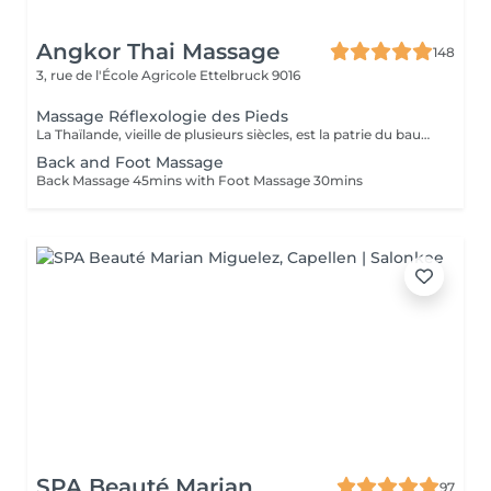
Angkor Thai Massage
148
3, rue de l'École Agricole
Ettelbruck 9016
Massage Réflexologie des Pieds
La Thaïlande, vieille de plusieurs siècles, est la patrie du baume de massage des pieds. Ce massage luxueux aide à soulager le stress, les tensions et ravive les pieds fatigués. La réflexologie douce est appliquée pour traiter les maux physiques en utilisant des points de pression dans les pieds. Une technique ancienne basée sur la croyance que le corps contient de l'énergie en flux constant provenant des points réflexes des pieds.
Back and Foot Massage
Back Massage 45mins with Foot Massage 30mins
SPA Beauté Marian
97