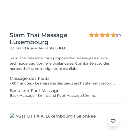
Siam Thai Massage
517
Luxembourg
72, Grand Rue
Ville-Haute L-1660
Siam Thaï Massage vous propose des massages issus de
technique traditionnelle thaïlandaise. Combinée avec des
herbes thaïes, notre signature est élabo...
Massage des Pieds
- 60 minutes - Le massage des pieds est hautement recommandé pour ceux qui ont les pieds et les jambes fatiguées. Soulage le stress et stimule la circulation du corps, des maux tels que la fatigue, les niveaux de basse énergie, les pointes de douleurs peuvent être aussi soulagés par des points de pressions.
Back and Foot Massage
Back Massage 45mins and Foot Massage 30mins