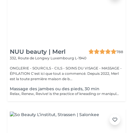
NUU beauty | Merl
788
332, Route de Longwy
Luxembourg L-1940
ONGLERIE - SOURCILS - CILS - SOINS DU VISAGE - MASSAGE -
ÉPILATION C'est ici que tout a commencé. Depuis 2022, Merl
est la toute première maison de b...
Massage des jambes ou des pieds, 30 min
Relax, Renew, Revive! is the practice of kneading or manipulating a person's muscles and other soft-tissue in order to reduce stress, reduce muscle pain, increase relaxation and improve the work of the immune system. Benefits of getting legs or feet massage: - reduces stress - relaxing - improves blood circulation - improves body immune system How is massage legs or feet done? - feet and legs are massaged Age restrictions: there are no age restrictions for this procedure. Post procedure recommendations: do not do sport and any sharp movements for 2-3 hours after the procedure. Frequency: 1-2 times per week, 10 times in total. Repeat once in 3-6 months.