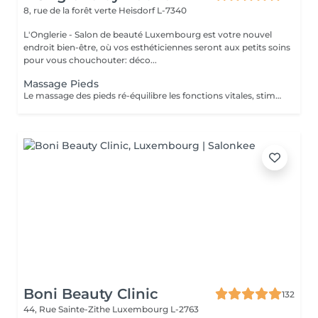
8, rue de la forêt verte
Heisdorf L-7340
L'Onglerie - Salon de beauté Luxembourg est votre nouvel
endroit bien-être, où vos esthéticiennes seront aux petits soins
pour vous chouchouter: déco...
Massage Pieds
Le massage des pieds ré-équilibre les fonctions vitales, stimule la circulation sanguine ainsi que le drainage lymphatique. Vos muscles se détendent, les systèmes nerveux sont stimulés.. succombez, profitez d'un moment de détente et de relaxation unique.
Boni Beauty Clinic
132
44, Rue Sainte-Zithe
Luxembourg L-2763