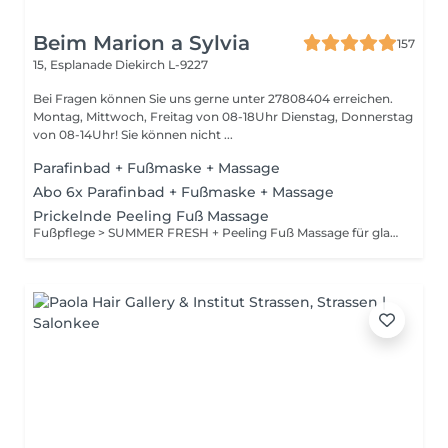
Beim Marion a Sylvia
157
15, Esplanade
Diekirch L-9227
Bei Fragen können Sie uns gerne unter 27808404 erreichen.
Montag, Mittwoch, Freitag von 08-18Uhr Dienstag, Donnerstag
von 08-14Uhr! Sie können nicht ...
Parafinbad + Fußmaske + Massage
Abo 6x Parafinbad + Fußmaske + Massage
Prickelnde Peeling Fuß Massage
Fußpflege > SUMMER FRESH + Peeling Fuß Massage für glatte , gesunde Füße + Kräuter-Entspannungs-Fußbad + Fußpflege > Pedicure medicale + normales Lackieren der Fußnägel dazu auf Wunsch ein Glas Sekt zur Entspannung!