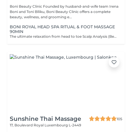
Boni Beauty Clinic Founded by husband-and-wife team Irena
Boni and Toni Blliku, Boni Beauty Clinic offers a complete
beauty, wellness, and grooming e...
BONI ROYAL HEAD SPA RITUAL & FOOT MASSAGE
90MIN
The ultimate relaxation from head to toe Scalp Analysis (Becon Pro Camera) Microbubble Scalp Cleansing Rootonix Scalp & Hair Treatment Steam & Mist Infusion Scalp Massage Foot Massage (15min) Aromatherapy Ritual Blow Dry
Sunshine Thai Massage
105
17, Boulevard Royal
Luxembourg L-2449