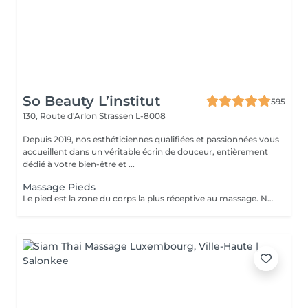
So Beauty L’institut
595
130, Route d'Arlon
Strassen L-8008
Depuis 2019, nos esthéticiennes qualifiées et passionnées vous
accueillent dans un véritable écrin de douceur, entièrement
dédié à votre bien-être et ...
Massage Pieds
Le pied est la zone du corps la plus réceptive au massage. Nous n'y pensons pas assez mais les pieds sont une partie très importante du corps et nécessitent un soin tout particulier ! Supportant toute la charge pondérale ainsi que les agressions extérieures, nos pieds sont fortement sollicités. Les massages des pieds sont donc conseillés et très favorables à notre bien-être général.