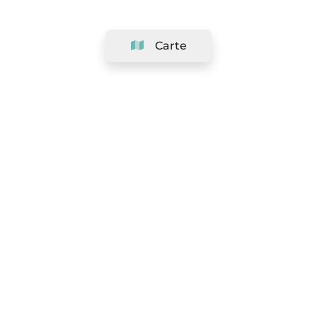
Carte
Société
Support
Équipe
&
Carrières
Référencer votre salon
Légal
Exercer le droit de rétractation
Conditions Générales