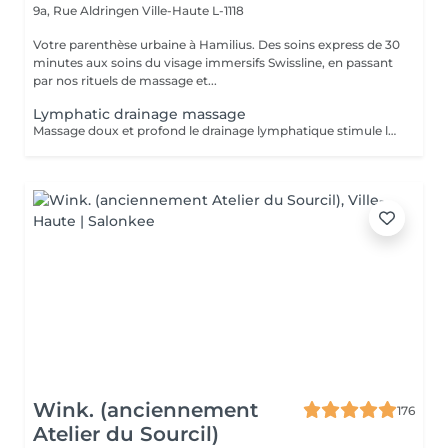
9a, Rue Aldringen
Ville-Haute L-1118
Votre parenthèse urbaine à Hamilius. Des soins express de 30
minutes aux soins du visage immersifs Swissline, en passant
par nos rituels de massage et...
Lymphatic drainage massage
Massage doux et profond le drainage lymphatique stimule la circulation, aide à éliminer les rétentions d'eau et réduit les gonflements. Idéal pour se détoxifier, soulager les jambes lourdes, les tensions et la fatigue, ce soin laisse le corps plus léger, détendu et la peau visiblement plus éclatante.
Wink. (anciennement
176
Atelier du Sourcil)