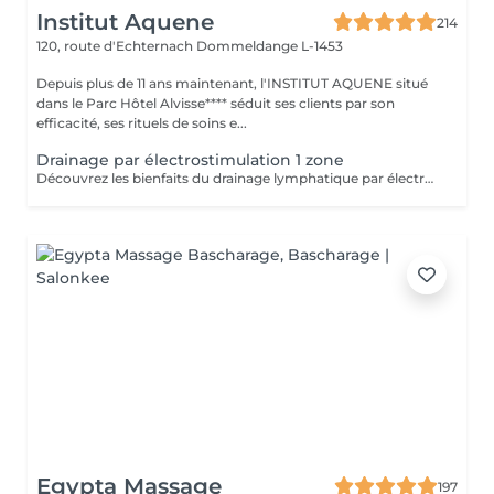
Institut Aquene
214
120, route d'Echternach
Dommeldange L-1453
Depuis plus de 11 ans maintenant, l'INSTITUT AQUENE situé
dans le Parc Hôtel Alvisse**** séduit ses clients par son
efficacité, ses rituels de soins e...
Drainage par électrostimulation 1 zone
Découvrez les bienfaits du drainage lymphatique par électrostimulation, une méthode innovante qui: - stimule la circulation lymphatique, - réduit les gonflements, - améliore la détoxification du corps et -favorise une sensation de légèreté. Idéal pour améliorer le bien-être et optimiser la perte de poids. Sans douleur, venez profitez d'un moment de détente bien mérité, tout en stimulant de l'intérieur votre corps et perdant des calories. 1 zone correspond au : ventre ou cuisses (les 2) ou bras.
Egypta Massage
197