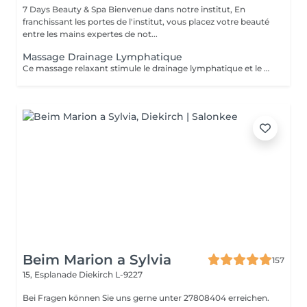
7 Days Beauty & Spa Bienvenue dans notre institut, En
franchissant les portes de l'institut, vous placez votre beauté
entre les mains expertes de not...
Massage Drainage Lymphatique
Ce massage relaxant stimule le drainage lymphatique et le métabolisme du corps par sa désacidification et renforce le système immunitaire. Rituel beauté quotidien, moment rien qu'à soi, instant privilégié cocooning du week-end. Les moments pour prendre soin de soi sont rares et pourtant si importants. Votre peau a besoin d'hydratation, votre corps a besoin d'être chouchouté à bien des égards. Trop souvent mis de côté, les massages professionnels du corps sont pourtant indispensables à votre bien-être et permettent de concentrer le massage aux endroits désirés.
Beim Marion a Sylvia
157
15, Esplanade
Diekirch L-9227
Bei Fragen können Sie uns gerne unter 27808404 erreichen.