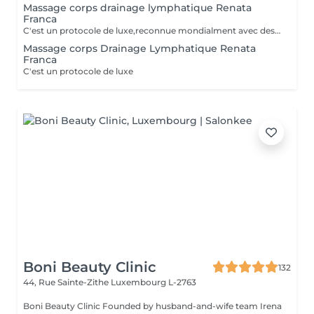
Massage corps drainage lymphatique Renata
Franca
C'est un protocole de luxe,reconnue mondialment avec des bienfats immédiats, tant esthétiques que thérapeutiques. Le drainage lymphatique selon la méthode Renata França est totalement différent des autres drainages disponibles sur le marché. Avec une pression ferme et un rythme plus soutenu, des pompages et des manuvres exclusives font de cette méthode une technique remarquable, aux résultats impressionnants et immédiats. Cette technique réduit les dèmes, active la circulation sanguine et stimule un réseau complexe de vaisseaux qui transportent les fluides corporels, combattant ainsi la redoutée cellulite. Le résultat est un corps moins gonflé et plus sculpté, avec un métabolisme accéléré et une sensation de bien-être.
Massage corps Drainage Lymphatique Renata
Franca
C'est un protocole de luxe
Boni Beauty Clinic
132
44, Rue Sainte-Zithe
Luxembourg L-2763
Boni Beauty Clinic Founded by husband-and-wife team Irena