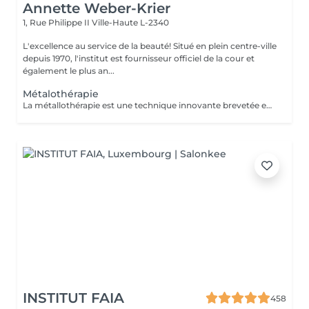
Annette Weber-Krier
1, Rue Philippe II
Ville-Haute L-2340
L'excellence au service de la beauté! Situé en plein centre-ville
depuis 1970, l'institut est fournisseur officiel de la cour et
également le plus an...
Métalothérapie
La métallothérapie est une technique innovante brevetée en Colombie. Les accessoires en métal ont été fabriqués avec un alliage de 7 métaux propres, non contaminés ou recyclés. Ils sont conçus à l'aide d'un moule à injection de haute technologie et polis à la main de manière artisanale. Mis au réfrigérateur, ces accessoires peuvent être utilisés pour des protocoles froids, dans le cadre d'une séance de tonification, grâce notamment aux métaux tonifiants comme le silicium. Bien entendu, les protocoles thérapeutiques sont également possibles, puisque les accessoires peuvent être chauffés pour des traitements de relaxation et de physiothérapie. But: de stimuler les différentes parties du corps, en vue d'enrayer la cellulite, de drainer, remodeler et raffermir le corps.
INSTITUT FAIA
458