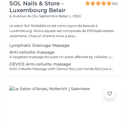
SOL Nails & Store -
253
Luxembourg Belair
6, Avenue du Dix Septembre
Belair L-2550
Le salon Sol' Nails&Store est votre rayon de beauté à
Luxembourg. Notre équipe est composée de PROspécialistes
ukrainiens. Chacun d'entre nous a plus...
Lymphatic Drainage Massage
Anti-cellulite massage
A targeted massage focused on areas affected by cellulite, using specific movements to stimulate circulation and support skin firmness. It is designed to help improve skin texture and encourage smoother-looking contours. Result: skin that feels firmer and looks smoother with regular sessions. Recommended frequency: 1 to 2 times per week as part of an ongoing treatment plan.
DEVICE Anti-cellulite massage
Anti-Cellulite Massage with Device Not just hands.Not just a machine.Together. Manual massage + device treatment with intensive Styx products - it's a combination that reaches deeper and works faster. - breaks down stubborn deposits - drains excess fluid - firms and smooths the skin Works best as a course of 5 or 10 sessions. But even after 1 you'll feel lighter!