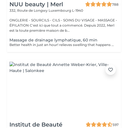
NUU beauty | Merl
788
332, Route de Longwy
Luxembourg L-1940
ONGLERIE - SOURCILS - CILS - SOINS DU VISAGE - MASSAGE -
ÉPILATION C'est ici que tout a commencé. Depuis 2022, Merl
est la toute première maison de b...
Massage de drainage lymphatique, 60 min
Better health in just an hour! relieves swelling that happens when medical treatment or illness blocks your lymphatic system. Lymphatic drainage massage involves gently manipulating specific areas of your body to help lymph move to an area with working lymph vessels. Benefits of getting a lymphatic drainage massage: - improves body immune system - helps with post-injury swelling - eases tension in the body How is a lymphatic drainage massage done? - head and neck are massaged - shoulders and back are massaged - hands and arms are massaged - feet and legs are massaged - belly is massaged Age restrictions: there are no age restrictions for this procedure. Post procedure recommendations: do not do sport and any sharp movements 2-3 hours after the procedure. Frequency: 1-2 times per week, 10 times in total. Repeat once in 3-6 months.
Institut de Beauté
597