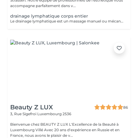
Strassen. Notre équipe de professionnels de l'esthétique vous
accompagne parfaitement dans v...
drainage lymphatique corps entier
Le drainage lymphatique est un massage manuel ou mécanique qui suit le trajet du système lymphatique afin de décongestionner les tissus, éliminer les toxines, et renforcer le système immunitaire. Il est souvent utilisé pour lutter contre la rétention d'eau, les jambes lourdes, les dèmes, ou pour favoriser la récupération post-opératoire ou post-traumatique. Contre-indications : - Infections aiguës - Thrombose / phlébite - Insuffisance cardiaque non compensée - cancer / Tumeurs malignes (sans avis médical) - Fièvre - règles hémorragiques / premiers 5 jours de règles - surcharge rénale - pathologies liées à l'appareil reproducteur - maladies de la peau - les ecchymoses - dysfonctionnement du système immunitaire
Beauty Z LUX
86
3, Rue Sigefroi
Luxembourg 2536
Bienvenue chez BEAUTY Z LUX L'Excellence de la Beauté à
Luxembourg Villé Avec 20 ans d'expérience en Russie et en
France, nous avons le plaisir de v...