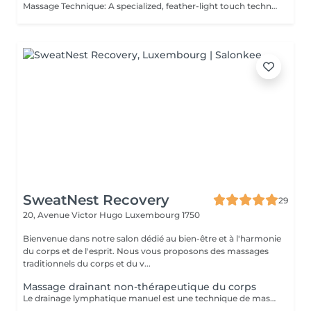
Massage Technique: A specialized, feather-light touch technique that uses gentle, rhythmic strokes to promote a deep sense of lightness and physical relaxation. This gentle body wellness experience is designed to soothe the senses, support natural bodily harmony, and leave you feeling deeply refreshed and revitalized. It is the perfect choice for those seeking a quiet moment of physical renewal and skin-nourishing relaxation.
SweatNest Recovery
29
20, Avenue Victor Hugo
Luxembourg 1750
Bienvenue dans notre salon dédié au bien-être et à l'harmonie
du corps et de l'esprit. Nous vous proposons des massages
traditionnels du corps et du v...
Massage drainant non-thérapeutique du corps
Le drainage lymphatique manuel est une technique de massage douce et précise, conçue pour stimuler la circulation de la lymphe, favoriser l'élimination des toxines et réduire la rétention d'eau. En activant le système lymphatique, ce soin aide à diminuer l'aspect de la cellulite, à remodeler la silhouette et à renforcer naturellement les défenses immunitaires. Le massage débute par des exercices respiratoires destinés à favoriser la circulation lymphatique dans l'ensemble du corps. Les manuvres, à la fois légères et dynamiques, apportent une sensation de légèreté immédiate tout en rééquilibrant les fluides corporels. Zones traitées : ventre, bras et jambes. Ce soin est particulièrement recommandé pour celles et ceux souhaitant détoxifier leur organisme, affiner leur corps et retrouver une sensation durable de bien-être.