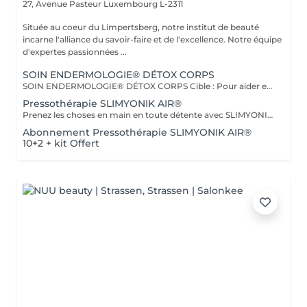
27, Avenue Pasteur
Luxembourg L-2311
Située au coeur du Limpertsberg, notre institut de beauté
incarne l'alliance du savoir-faire et de l'excellence. Notre équipe
d'expertes passionnées ...
SOIN ENDERMOLOGIE® DÉTOX CORPS
SOIN ENDERMOLOGIE® DÉTOX CORPS Cible : Pour aider et soulager toutes les personnes souffrant des symptômes de jambes lourdes, de sensation de gonflement, de lourdeur, de douleur. Actions : * Réactive les fonctions d'élimination de l'organisme * Active les échanges circulatoires * Elimine et draine les toxines * Stimule la circulation lymphatique Plus : Ce traitement est également conseillé pour les femmes enceintes. En complément du traitement, vous bénéficierez d'un massage manuel avec un Baume effet glacé.
Pressothérapie SLIMYONIK AIR®
Prenez les choses en main en toute détente avec SLIMYONIK® AIR. Le Bodystyler avec massages de pressothérapie assistés par ordinateur et inhalation d'oxygène active en douceur le système lymphatique, stimule le métabolisme et augmente le flux sanguin vers la peau et les tissus adipeux.
Abonnement Pressothérapie SLIMYONIK AIR®
10+2 + kit Offert