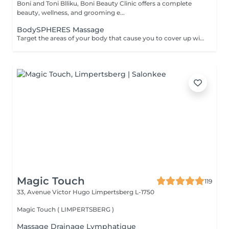
Boni and Toni Blliku, Boni Beauty Clinic offers a complete
beauty, wellness, and grooming e...
BodySPHERES Massage
Target the areas of your body that cause you to cover up with our body sculpting and contouring services.BodySPHERES Therapy fights cellulite and reshapes the body in areas where fatty deposits can be tricky to remove. Treatment areas: buttocks, thighs, abdominal, arms, legs for fluid retention.
Magic Touch
119
33, Avenue Victor Hugo
Limpertsberg L-1750
Magic Touch ( LIMPERTSBERG )
Massage Drainage Lymphatique