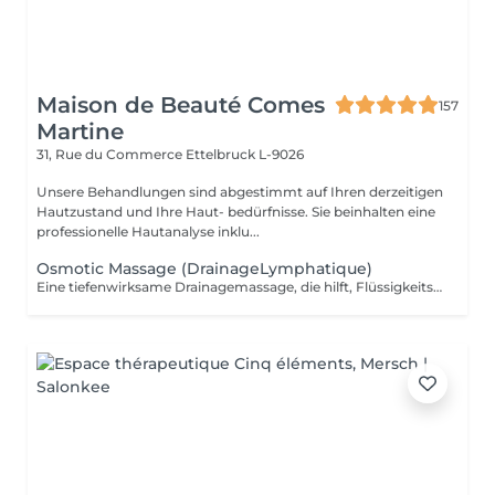
Maison de Beauté Comes
157
Martine
31, Rue du Commerce
Ettelbruck L-9026
Unsere Behandlungen sind abgestimmt auf Ihren derzeitigen
Hautzustand und Ihre Haut- bedürfnisse. Sie beinhalten eine
professionelle Hautanalyse inklu...
Osmotic Massage (DrainageLymphatique)
Eine tiefenwirksame Drainagemassage, die hilft, Flüssigkeitseinlagerungen zu reduzieren und ein Gefühl von Leichtigkeit und Vitalität fördert. Gleichzeitig werden die Muskeln gezielt behandelt, was einen sofortigen straffenden Effekt erzielt. Die synergetische Wirkung der Massage in Kombination mit der Body Strategist Cream Mud verstärkt die entwässernden und straffenden Effekte und sorgt bereits nach der ersten Anwendung für sichtbare Ergebnisse.