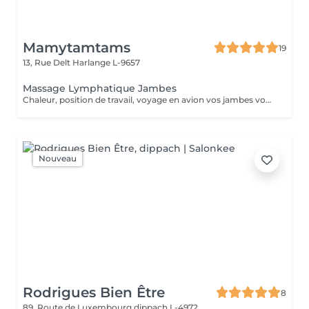
Mamytamtams
19
13, Rue Delt
Harlange L-9657
Massage Lymphatique Jambes
Chaleur, position de travail, voyage en avion vos jambes vous font souffrir, gonfle. Offrez leurs un soin qui favorise la circulation et allège cette sensation de lourdeur.
Nouveau
Rodrigues Bien Être
8
89, Route de Luxembourg
dippach L-4972