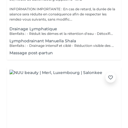
INFORMATION IMPORTANTE : En cas de retard, la durée de la
séance sera réduite en conséquence afin de respecter les
rendez-vous suivants, sans modific...
Drainage Lymphatique
Bienfaits : - Réduit les dèmes et la rétention d'eau - Détoxifie l'organisme - Améliore la circulation lymphatique - Soulage la sensation de jambes lourdes - Favorise la récupération postopératoire
Lymphodrainant Manuella Shala
Bienfaits : - Drainage intensif et ciblé - Réduction visible des gonflements - Amélioration du contour corporel - Sensation immédiate de légèreté
Massage post-partun