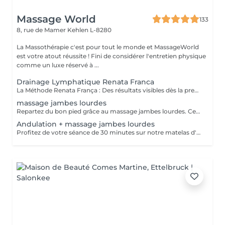
Massage World
133
8, rue de Mamer
Kehlen L-8280
La Massothérapie c'est pour tout le monde et MassageWorld
est votre atout réussite ! Fini de considérer l'entretien physique
comme un luxe réservé à ...
Drainage Lymphatique Renata Franca
La Méthode Renata França : Des résultats visibles dès la première séance ! Rien d'étonnant donc qu'il soit le massage préféré des stars Hollywoodiennes. Le Drainage Lymphatique Manuel est une technique de massage destinée à réduire la rétention d'eau, à stimuler la circulation de la lymphe et à détoxifier l'organisme. Cette technique réduit ainsi la tant redoutée CELLULITE, resculpte le corps tout en renforçant le système immunitaire. La Méthode Renata França se différencie de la métope traditionnelle Vodder par des pressions fermes, un rythme accéléré et des manuvres exclusives permettant des résultats immédiats. Renta França ayant conscience que le corps est un ensemble et que tout le système lymphatique doit être activé pour un résultat optimal, la séance sera réalisée sur l'entièreté du corps. La finalité de cette séance sera à coup sûr « un corps moins gonflé » avec un métabolisme accéléré et une sensation de bien-être optimisée.
massage jambes lourdes
Repartez du bon pied grâce au massage jambes lourdes. Ce dernier permet de soulager les sensations de lourdeur dans les jambes en améliorant la circulation sanguine et lymphatique. Ce massage favorise le retour veineux, diminue la rétention d'eau et évacue les toxines sources de vos douleurs. Réalisé régulièrement, il apporte une sensation de légèreté après chaque séance. - Jambes lourdes - Rétention d'eau - Jambes fatiguées
Andulation + massage jambes lourdes
Profitez de votre séance de 30 minutes sur notre matelas d'andulation pour une efficacité maximale de votre massage jambes lourdes. Propriétés du matelas d'andulation : stimulation du flux lymphatique, augmentation de la circulation sanguine, production énergétique cellulaire, activation des mécanismes de détente musculaire, refoulement des signaux douloureux.