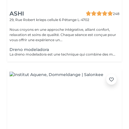
ASHI
248
29, Rue Robert krieps cellule 6
Pétange L-4702
Nous croyons en une approche intégrative, alliant confort,
relaxation et soins de qualité. Chaque séance est conçue pour
vous offrir une expérience un...
Dreno modeladora
La dreno modeladora est une technique qui combine des manuvres de drainage lymphatique avec des mouvements plus fermes et précis, aidant à réduire les gonflements, à améliorer la circulation et à procurer une sensation immédiate de légèreté. La méthode contribue également au modelage de la silhouette, laissant la peau avec un aspect plus uniforme.