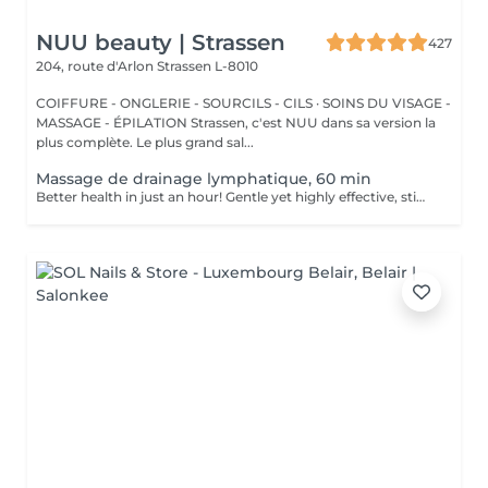
NUU beauty | Strassen
427
204, route d'Arlon
Strassen L-8010
COIFFURE - ONGLERIE - SOURCILS - CILS · SOINS DU VISAGE -
MASSAGE - ÉPILATION Strassen, c'est NUU dans sa version la
plus complète. Le plus grand sal...
Massage de drainage lymphatique, 60 min
Better health in just an hour! Gentle yet highly effective, stimulates the body's lymphatic system to flush out toxins, reduce swelling, and enhance immunity. This technique uses light, rhythmic strokes to encourage natural drainage, making it perfect for reducing bloating, post-surgery care, and improving skin tone. A go-to for detox and wellness. Age restrictions: there are no age restrictions for this procedure. Post procedure recommendations: do not do sport and any sharp movements 2-3 hours after the procedure. Frequency: 1-2 times per week, 10 times in total. Repeat once in 3-6 months.