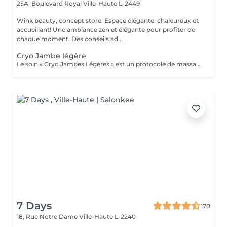
25A, Boulevard Royal
Ville-Haute L-2449
Wink beauty, concept store. Espace élégante, chaleureux et
accueillant! Une ambiance zen et élégante pour profiter de
chaque moment. Des conseils ad...
Cryo Jambe légère
Le soin « Cryo Jambes Légères » est un protocole de massage en plusieurs étapes (drainage, modelage et finition par le froid) qui décongestionne et affine instantanément les jambes. Il cible la rétention d'eau, lisse la peau d'orange et procure une sensation de bien-être profond.
7 Days
170
18, Rue Notre Dame
Ville-Haute L-2240