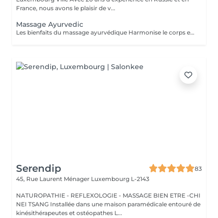
France, nous avons le plaisir de v...
Massage Ayurvedic
Les bienfaits du massage ayurvédique Harmonise le corps et l'esprit grâce à une approche holistique. Détend profondément, réduit le stress et apaise le mental. Améliore la circulation sanguine et lymphatique. Nourrit la peau grâce aux huiles chaudes et naturelles. Soulage les tensions musculaires et favorise un meilleur sommeil. Résultat : une sensation de bien-être global, d'équilibre et d'énergie retrouvée.
Serendip
83
45, Rue Laurent Ménager
Luxembourg L-2143
NATUROPATHIE - REFLEXOLOGIE - MASSAGE BIEN ETRE -CHI
NEI TSANG Installée dans une maison paramédicale entouré de
kinésithérapeutes et ostéopathes L...