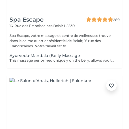
Spa Escape
289
16, Rue des Franciscaines
Belair L-1539
Spa Escape, votre massage et centre de wellness se trouve
dans le calme quartier résidentiel de Belair; 16 rue des
Franciscaines. Notre travail est fo...
Ayurveda-Mandala (Belly Massage
This massage performed uniquely on the belly, allows you to eliminate the stress and stagnant emotions that one tends to hold onto. It promotes a deep sense of letting go and permits a healthy energy circulation and enhances a comfortable digestion.