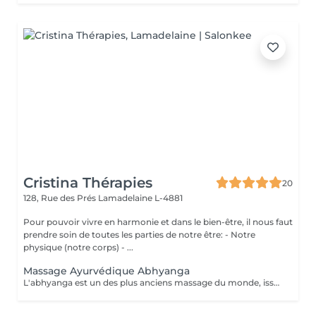
Cristina Thérapies
20
128, Rue des Prés
Lamadelaine L-4881
Pour pouvoir vivre en harmonie et dans le bien-être, il nous faut
prendre soin de toutes les parties de notre être: - Notre
physique (notre corps) - ...
Massage Ayurvédique Abhyanga
L'abhyanga est un des plus anciens massage du monde, issus d'une sagesse indienne de plus de 5000 ans et de sa médecine, l'Ayurveda. Douceur, pressions ciblées et étirements vous invitent au lâcher prise totale. Le massage abhyanga signifie littéralement, massage à l'huile de tout le corps (y compris le cuir chevelu et le visage). C'est nourrissant, cela apaise vos doshas, donne de l'énergie, de l'endurance, du plaisir et du sommeil. La malaxation de la peau augmente sa longévité et nourrit toutes les parties du corps. Augmente la circulation en particulier nerveuse. Le patient est recouvert d'un drap qui sert à découvrir au fur et à mesure les parties à masser. Chaque massage est individualisé selon la prédominance des "doshas" et des déséquilibres du client. Après un massage ayurvédique, on ressent généralement une profonde sensation de détente et de légèreté, accompagnée d'un bien-être global tant physique que mental, grâce à la libération des tensions musculaires, la stimulation de la circulation et l'harmonisation des énergies. Le massage ayurvédique se pratique avec de l'huile, sauf exceptions liées à vos besoins spécifiques, il n'est donc pas nécessaire de porter une tenue particulière. Cependant, il faut prévoir simplement des sous-vêtements confortables et que vous ne craignez pas de tacher avec de l'huile. Prestation proposée uniquement aux dames. Réservation par téléphone au 00352 691 730 824. Paiement sur place en espèces.