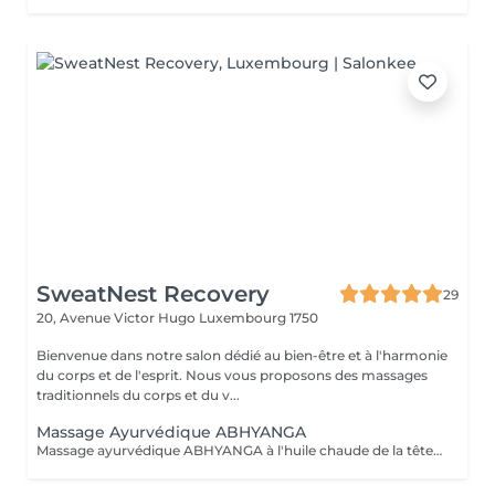
SweatNest Recovery
29
20, Avenue Victor Hugo
Luxembourg 1750
Bienvenue dans notre salon dédié au bien-être et à l'harmonie
du corps et de l'esprit. Nous vous proposons des massages
traditionnels du corps et du v...
Massage Ayurvédique ABHYANGA
Massage ayurvédique ABHYANGA à l'huile chaude de la tête aux pieds C'est un massage enveloppant et relaxant aux huiles végétales chaudes et des huiles essentielles, soigneusement sélectionnées en fonction des bienfaits recherchés et pour équilibrer votre Dosha (Vata, Kapha ou Pitta). De manière générale, ce massage permet de détoxifier, revitaliser et de lutter contre le stress et le vieillissement. Lors de la séance la praticienne utilise différentes huiles précieuses auyurvediques Des huiles ayurvédique capillaires Huile Keranya Potion capillaire puissante à base de graines du Cumin Noir pour les forces des cheveux Huile Ambhring Revitaliseur aux herbes Amla et Bhringraj (pour les cheveux mous, sans vie, matures et grisonnants) Huile Nectar Rukshadi pour les cheveux secs et au cuir chevelu squameux Elixir capillaire Saromyas avec l'extrait de Lotus sacré pour les cheveux terne, sans éclat et rêches Les huiles ayurvédiques précieuses pour le visage Huile Bharanyu revitalisante au curcuma, de la racine apaisante de Manjistha, de fruit Amla et de la cannelle. Huile Saine Paraania purifiante et éclaircissante de l'arbre quinquina d'Inde avec les huiles essentielles de Gardénia, de Jasmin et de Néroli. Ces huiles sont reparties en grande quantité sur l'ensemble du corps. Du cuir chevelu aux orteils, chaque zone du corps est massée pour le libérer de toutes ses tensions. Selon l'esprit d'Abyhanga, les énergies négatives glissent sur le corps bien huilé et ne peuvent pas s'accrocher.