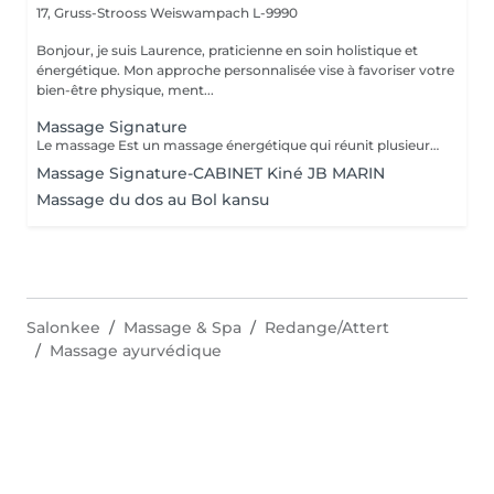
17, Gruss-Strooss
Weiswampach L-9990
Bonjour, je suis Laurence, praticienne en soin holistique et
énergétique. Mon approche personnalisée vise à favoriser votre
bien-être physique, ment...
Massage Signature
Le massage Est un massage énergétique qui réunit plusieurs techniques de massages du monde (Tuina, Lomi-lomi, Californien, Suédois et Ayurvédique), l'aromathérapie et l'énergie du magnétisme qui réveille les processus naturels d'autoguérison du corps en déchargeant les mémoires émotionnelles encombrantes et les toxines. Véritable invitation à la reconnexion à soi, c'est une psychothérapie pour le corps qui permet de laisser s'opérer tout un développement réparateur et initiateur, ouvrant la mémoire du corps, qui nettoie peu à peu les anciens traumas et laisse l'énergie de vie circuler librement permettant un véritable bien-être et apportant un lâcher prise physique et mental de manière impressionnante. Ce massage profondément relaxant peut aider à soulager le stress, l'anxiété, les tensions musculaires, les douleurs chroniques et à améliorer la circulation sanguine et lymphatique. Il est également utile pour stimuler le système immunitaire et renforcer le corps. Il peut également être bénéfique pour les personnes souffrant de problèmes de sommeil et de troubles digestifs. Ce massage est pratiqué sur l'ensemble du corps avec un mélange d'huiles végétales et d'huiles essentielles Ne pas s'exposer au soleil ou aux UV pendant au moins 6h après ce massage. La durée de la prestations inclus le temps d'installation
Massage Signature-CABINET Kiné JB MARIN
Massage du dos au Bol kansu
Salonkee
Massage & Spa
Redange/Attert
Massage ayurvédique