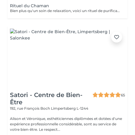
Rituel du Chaman
Bien plus qu'un soin de relaxation, voici un rituel de purification incroyable. Tous les bienfaits du HeadSpa, de la naturopathie, de la sophrologie et des soins énergétiques, sont réunis dans ce rituel d'exception pour remise à zéro. Nous travaillons toutes les couches du corps humain. Physique, vibratoires, énergétiques etc Ne comprend pas le séchage des cheveux.
Satori - Centre de Bien-
65
Être
192, rue François Boch
Limpertsberg L-1244
Alison et Véronique, esthéticiennes diplômées et dotées d'une
expérience professionnelle considérable, sont au service de
votre bien-être. Le respect...