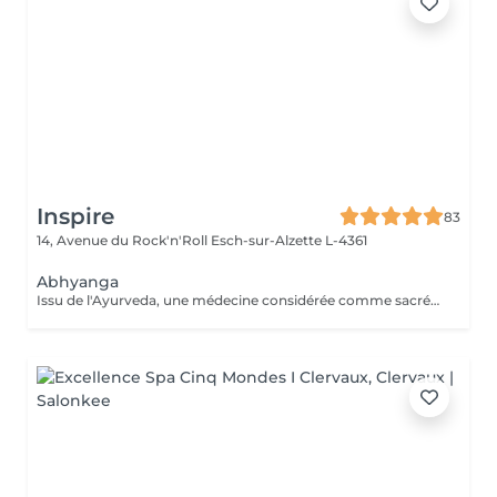
Inspire
83
14, Avenue du Rock'n'Roll
Esch-sur-Alzette L-4361
Abhyanga
Issu de l'Ayurveda, une médecine considérée comme sacrée en Inde, le massage Abhyanga, pratiqué à l'huile de sésame Bio, agit sur l'énergie vitale. Il permet de réharmoniser et revitaliser le corps tout en apaisant l'esprit. Un excellent moyen pour retrouveréquilibre et sérénité.