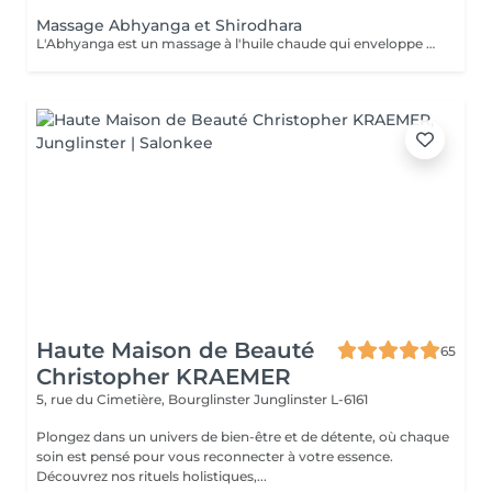
Massage Abhyanga et Shirodhara
L'Abhyanga est un massage à l'huile chaude qui enveloppe tout le corps. Au fil des gestes lents et continus, le corps se relâche, la respiration s'apaise, l'énergie circule à nouveau. C'est un moment où tout se dépose, où le système nerveux se calme et où l'on retrouve une sensation d'unité. Le Shirodhara prolonge ce voyage intérieur. Un filet d'huile chaude coule doucement sur le front, comme une invitation à lâcher le mental. Les pensées se posent, le stress se dissout, un calme profond s'installe, presque méditatif. Ensemble, Abhyanga et Shirodhara créent un soin de 2 h où le corps se détend, le corps se relâche et l'esprit retrouve de la clarté. Une expérience douce, rééquilibrante et profondément régénérante. Prévoir une serviette, tissus pour le retour, veillez a ne pas s'alimenter juste avant, Idéalement c'est un soin qui se pratique le soir
Haute Maison de Beauté
65
Christopher KRAEMER
5, rue du Cimetière, Bourglinster
Junglinster L-6161
Plongez dans un univers de bien-être et de détente, où chaque
soin est pensé pour vous reconnecter à votre essence.
Découvrez nos rituels holistiques,...