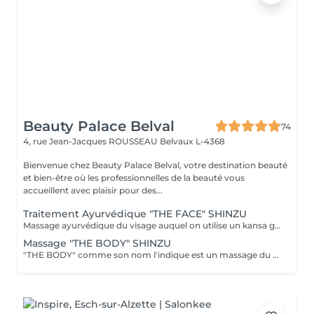
Beauty Palace Belval
74
4, rue Jean-Jacques ROUSSEAU
Belvaux L-4368
Bienvenue chez Beauty Palace Belval, votre destination beauté
et bien-être où les professionnelles de la beauté vous
accueillent avec plaisir pour des...
Traitement Ayurvédique "THE FACE" SHINZU
Massage ayurvédique du visage auquel on utilise un kansa guérisseur de L'Inde. Celui-ci permet de rééquilibrer les énergies au corps, agit sur des points d'acupression pour améliorer la circulation, détendre les muscles, drainer, anti-stresse et raffermir l'ovale du visage. Résultats: *Détente *Peau lumineuse *Amélioration du tonus musculaire *Diminution des tensions faciales *Améliore les maux de tête *Anti-stress *Draine
Massage "THE BODY" SHINZU
"THE BODY" comme son nom l'indique est un massage du corps complet. (Cuir chevelu compris) Pratiqué à l'aide de KANSAS rugueux (métal guérisseur de l'inde) Voici ce que ce massage vous apportera: *Une meilleur oxygénation et circulation du sang *Il réactivera vos capacités, concentration et clarté mentale *Il améliorera vos défenses immunitaires *Il détoxifiera votre corps (drainage) *Il aidera à la régulation du sommeil *Il soulagera les tensions de la vie quotidienne *Il rééquilibrera vos énergies