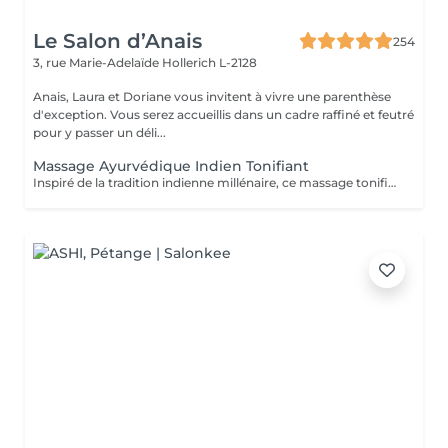
Le Salon d’Anais
254
3, rue Marie-Adelaïde
Hollerich L-2128
Anais, Laura et Doriane vous invitent à vivre une parenthèse
d'exception. Vous serez accueillis dans un cadre raffiné et feutré
pour y passer un déli...
Massage Ayurvédique Indien Tonifiant
Inspiré de la tradition indienne millénaire, ce massage tonifiant à l'huile chaude propose une alternance des rythmes variés. Profitez des fragrances de vanille et cardamome de ce soin qui soulage vos muscles, facilite le sommeil profond et laisse la peau soyeuse.