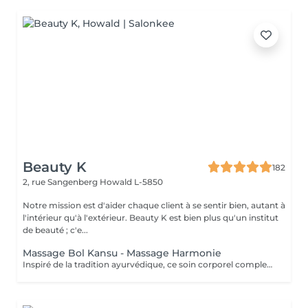
Beauty K
182
2, rue Sangenberg
Howald L-5850
Notre mission est d'aider chaque client à se sentir bien, autant à
l'intérieur qu'à l'extérieur. Beauty K est bien plus qu'un institut
de beauté ; c'e...
Massage Bol Kansu - Massage Harmonie
Inspiré de la tradition ayurvédique, ce soin corporel complet, au rythme lent et doux, associe des manuvres enveloppantes et l'utilisation du bol Kansu. Il procure un profond sentiment de détente, apaisant le mental, réduisant le stress et revitalisant l'énergie pour harmoniser corps et esprit. Bienfaits corporels : Soulage les tensions musculaires Améliore la circulation sanguine et lymphatique Favorise l'élimination des toxines Optimise les échanges cellulaires Pour l'esprit : Détente profonde et apaisement mental Améliore la qualité du sommeil Combat l'insomnie et le stress Stimule la circulation énergétique, favorisant l'équilibre global