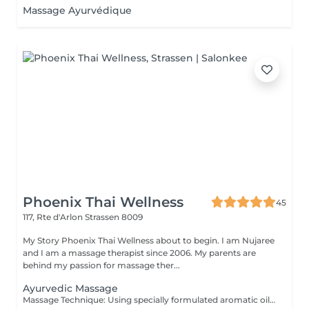
Massage Ayurvédique
Phoenix Thai Wellness
45
117, Rte d'Arlon
Strassen 8009
My Story Phoenix Thai Wellness about to begin. I am Nujaree
and I am a massage therapist since 2006. My parents are
behind my passion for massage ther...
Ayurvedic Massage
Massage Technique: Using specially formulated aromatic oils, movement long stroke and massage pressure Soft to Medium. Ayurvedic massage is a light, gentle full body massage without applying pressure, but with much sweeping and stroking, which is typically done with the help of nourishing botanical oils.