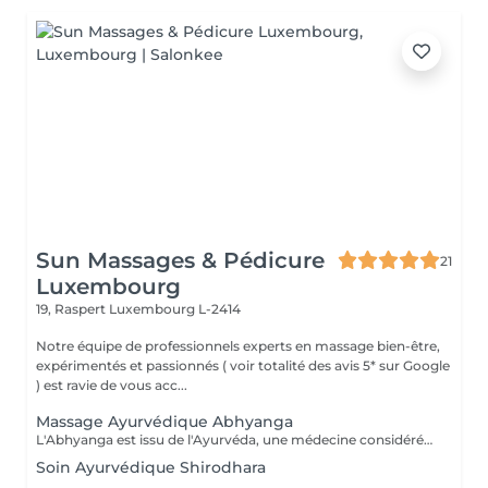
Sun Massages & Pédicure
21
Luxembourg
19, Raspert
Luxembourg L-2414
Notre équipe de professionnels experts en massage bien-être,
expérimentés et passionnés ( voir totalité des avis 5* sur Google
) est ravie de vous acc...
Massage Ayurvédique Abhyanga
L'Abhyanga est issu de l'Ayurvéda, une médecine considérée comme sacrée en Inde depuis plus de 4000 ans. Il s'appuie sur les sept centres énergétiques du corps que le praticien va rééquilibrer en stimulant les trajets de l'énergie afin de permettre à celle-ci de circuler librement dans tout le corps. Usage d'huiles ayurvédiques chaudes, pressions, frictions, étirements dans un rythme modéré, en alternant des manuvres lentes et plus rapides. Résultat, le bien-être physique et émotionnel sont retrouvés. Pour tous, en particulier les personnes nerveuses souffrant de stress, de fatigue et ayant du mal à gérer leurs émotions. Le massage Abhyanga fait également des merveilles sur : la concentration, le sommeil, la digestion, la dépression. Sur le plan physiologique, il permet de favoriser la circulation sanguine, la respiration, l'assouplissement des articulations et le relâchement musculaire.
Soin Ayurvédique Shirodhara