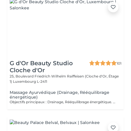
G d'Or Beauty Studio
101
Cloche d'Or
25, Boulevard Friedrich Wilhelm Raiffeisen (Cloche d'Or, Étage
1)
Luxembourg L-2411
Massage Ayurvédique (Drainage, Rééquilibrage
énergétique)
Objectifs principaux : Drainage, Rééquilibrage énergétique. Massage du corps entier inspiré des traditions indiennes ancestrales, où les manuvres sont à la fois enveloppantes, profondes et rythmées, alternant pressions, lissages et mouvements circulaires. Chaque geste suit une chorégraphie précise visant à stimuler les points énergétiques et à accompagner le corps dans un mouvement naturel de rééquilibrage. Ce rituel harmonieux soutient la circulation sanguine et lymphatique, favorise le drainage naturel de l'organisme et aide à éliminer les toxines accumulées. Par son rythme fluide et structuré, il dynamise les tissus, relance l'énergie vitale (prana) et contribue à délier les zones de stagnation. Le corps retrouve légèreté et vitalité, tandis qu'une sensation d'ancrage et d'harmonie intérieure s'installe durablement. Fréquence recommandée : Ponctuellement, ou toutes les 2 à 3 semaines dans le cadre d'un entretien régulier.