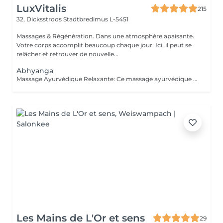
LuxVitalis
215
32, Dicksstroos
Stadtbredimus L-5451
Massages & Régénération. Dans une atmosphère apaisante.
Votre corps accomplit beaucoup chaque jour. Ici, il peut se
relâcher et retrouver de nouvelle...
Abhyanga
Massage Ayurvédique Relaxante: Ce massage ayurvédique du corps entier aux huiles chaudes apporte calme, équilibre et harmonie intérieure. Les huiles ayurvédiques enveloppent et massent délicatement tout le corps. Le soin harmonise les énergies corporelles, calme le système nerveux, renforce le système immunitaire, stimule la circulation lymphatique et nourrit la peau ainsi que les tissus. Énergie, vitalité et bien-être sont retrouvés.
Les Mains de L'Or et sens
29