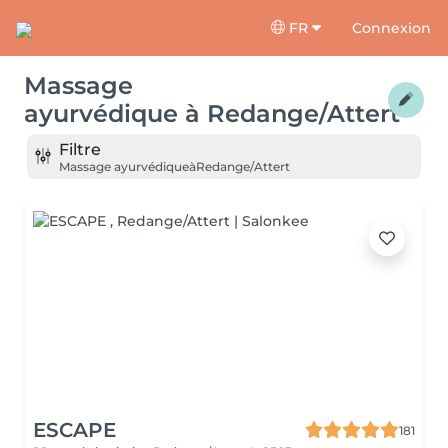
FR
Connexion
Massage
ayurvédique
à
Redange/Attert
Filtre
Massage ayurvédique
à
Redange/Attert
ESCAPE
181