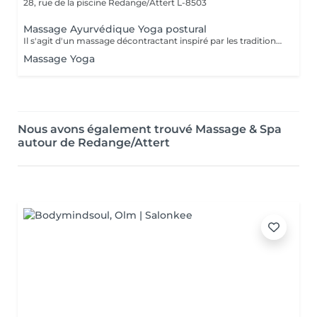
28, rue de la piscine
Redange/Attert L-8503
Massage Ayurvédique Yoga postural
Il s'agit d'un massage décontractant inspiré par les traditions indiennes d'Ayurvéda et de Yoga. Cette technique qui permet de redonner de l'élasticité à la colonne vertébrale, utilise des mouvements, des flexions et des torsions qui sont parfaitement harmonisées entre elles, ce qui va permettre au corps de s'étirer et de s'échauffer. La technique peut se réaliser avec les mains et avec les pieds, en fonction du cas. BÉNÉFICES DU MASSAGE AYURDÉVIQUE YOGA POSTURAL Connexion avec une respiration consciente Promeut la flexibilité des muscles et la mobilité des articulations Aide à améliorer la posture en contribuant au bien-être et à l'équilibre du corps.
Massage Yoga
Nous avons également trouvé Massage & Spa
autour de Redange/Attert