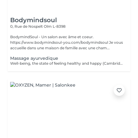
Bodymindsoul
0, Rue de Nospelt
Olm L-8398
BodymindSoul - Un salon avec âme et coeur.
https://www.bodymindsoul-you.com/bodymindsoul Je vous
accueille dans une maison de famille avec une cham...
Massage ayurvedique
Well-being, the state of feeling healthy and happy (Cambridge dictionary) is exactly what you get during the massage. Your body and mind are in agreement. Find a moment of listening, relaxation and the opportunity to refocus and rejuvenate. The massage provokes the release of happiness hormones. The Ayurveda massage finds its roots in India and invites the body to heal itself and create balance between body, mind and spirit, all by getting massaged with hot organic oil. While the oil enters the body with smooth massage techniques, it helps the body to detoxify and release properly. In Ayurveda the science of life a person's health is based on their dosha = a balance of the five elements of the world known as fire, water, earth, space and air. The three doshas: VATA (air & space); PITTA (fire & water); KAPHA ( earth & water). Each person has one dominant dosha based on physical, emotional, mental, and behavioral characteristics. The focus is to bring the energy centers (chakras) in balance by encouraging the elimination of toxins and making the energy in our body flow.