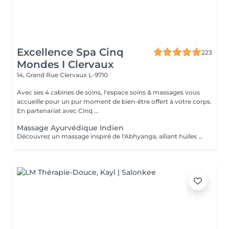
Excellence Spa Cinq
223
Mondes I Clervaux
14, Grand Rue
Clervaux L-9710
Avec ses 4 cabines de soins, l'espace soins & massages vous
accueille pour un pur moment de bien-être offert à votre corps.
En partenariat avec Cinq ...
Massage Ayurvédique Indien
Découvrez un massage inspiré de l'Abhyanga, alliant huiles de sésame, moringa et chaulmoogra. L'alternance de mouvements lents et rapides, à la fois énergétiques et enveloppants, associée à des étirements, dénoue les tensions et réveille le corps en douceur, pour un moment de légèreté et de vitalité. La durée de la prestation (60min) inclut l'installation et le temps de relaxation intégré à nos soins (10min).