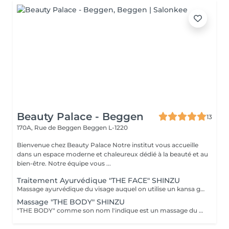
Beauty Palace - Beggen
13
170A, Rue de Beggen
Beggen L-1220
Bienvenue chez Beauty Palace Notre institut vous accueille
dans un espace moderne et chaleureux dédié à la beauté et au
bien-être. Notre équipe vous ...
Traitement Ayurvédique "THE FACE" SHINZU
Massage ayurvédique du visage auquel on utilise un kansa guérisseur de L'Inde. Celui-ci permet de rééquilibrer les énergies au corps, agit sur des points d'acupression pour améliorer la circulation, détendre les muscles, drainer, anti-stresse et raffermir l'ovale du visage. Résultats: *Détente *Peau lumineuse *Amélioration du tonus musculaire *Diminution des tensions faciales *Améliore les maux de tête *Anti-stress *Draine
Massage "THE BODY" SHINZU
"THE BODY" comme son nom l'indique est un massage du corps complet. (Cuir chevelu compris) Pratiqué à l'aide de KANSAS rugueux (métal guérisseur de l'inde) Voici ce que ce massage vous apportera: *Une meilleur oxygénation et circulation du sang *Il réactivera vos capacités, concentration et clarté mentale *Il améliorera vos défenses immunitaires *Il détoxifiera votre corps (drainage) *Il aidera à la régulation du sommeil *Il soulagera les tensions de la vie quotidienne *Il rééquilibrera vos énergies