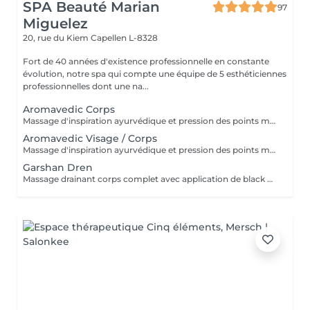
SPA Beauté Marian
97
Miguelez
20, rue du Kiem
Capellen L-8328
Fort de 40 années d'existence professionnelle en constante
évolution, notre spa qui compte une équipe de 5 esthéticiennes
professionnelles dont une na...
Aromavedic Corps
Massage d'inspiration ayurvédique et pression des points marmas selon votre dosha (vata, pitta, kapha), tant avec les couleurs que les parfums et le choix des huiles. Une tisane vous sera servie après le soin.
Aromavedic Visage / Corps
Massage d'inspiration ayurvédique et pression des points marmas selon votre dosha (vata, pitta, kapha), tant avec les couleurs que les parfums et le choix des huiles. Corps, mini soin visage et cuir chevelu. Une tisane vous sera servie après le soin.
Garshan Dren
Massage drainant corps complet avec application de black mud détox. Idéal pour les tempéraments kapha et les personnes ayant de la rétention de liquides ou de la cellulite liée à cela. Effet jambes légères garanti, soin très relaxant. Une boisson Tisama Lakshmi dren vous sera servie après le soin.