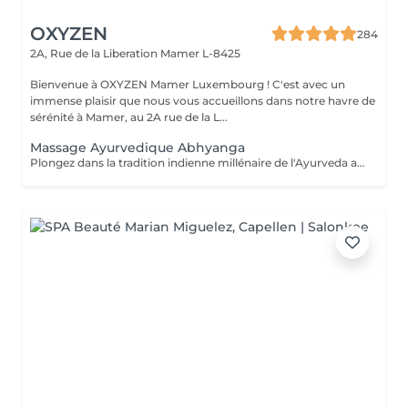
OXYZEN
284
2A, Rue de la Liberation
Mamer L-8425
Bienvenue à OXYZEN Mamer Luxembourg ! C'est avec un
immense plaisir que nous vous accueillons dans notre havre de
sérénité à Mamer, au 2A rue de la L...
Massage Ayurvedique Abhyanga
Plongez dans la tradition indienne millénaire de l'Ayurveda avec notre massage Abhyanga. Ce rituel ancestral, vieux de plus de 5000 ans, combine des gestes doux, des pressions ciblées et des étirements pour vous offrir une expérience de lâcher-prise absolu. "Abhyanga" signifie littéralement "massage à l'huile de tout le corps", et c'est précisément ce que vous recevrez. Chacun de nos mouvements est minutieusement exécuté pour créer une harmonie parfaite entre votre corps et votre esprit, vous permettant de vous détendre profondément et d'oublier le temps qui passe. Nous vous invitons également à découvrir nos offres de cartes FORFAITS, conçues pour prolonger ces moments de bien-être et vous offrir des avantages exclusifs. Pour plus d'informations, visitez notre page Forfaits. Ce massage est aussi une idée cadeau idéale pour surprendre et faire plaisir. Pour en savoir plus, cliquez ici : https://www.oxyzen.lu Veuillez noter que ce massage est déconseillé aux femmes enceintes. Avertissement : Nos soins sont dédiés au bien-être et à la relaxation. Ils ne remplacent pas un suivi médical et ne relèvent pas de la kinésithérapie.