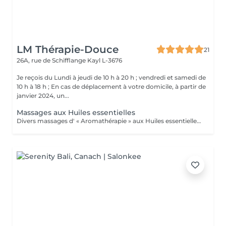
LM Thérapie-Douce
21
26A, rue de Schifflange
Kayl L-3676
Je reçois du Lundi à jeudi de 10 h à 20 h ; vendredi et samedi de
10 h à 18 h ; En cas de déplacement à votre domicile, à partir de
janvier 2024, un...
Massages aux Huiles essentielles
Divers massages d' « Aromathérapie » aux Huiles essentielles (pour le corps) Ces massages apportent un soulagement immédiat à la tension musculaire, améliorent la circulation sanguine et lymphatique, augmente ses défenses Immunitaires. .Massage détente relax, "Plaisir" .Massage relaxation "Cocoon" .Massage amincissement drainage "Détox" .Massage pour les "douleurs articulaires" (dos-épaules-genoux) .Massage "Réflexe" : soulage courbatures, tendinites et autres douleurs articulaires et musculaires. Conseillé pour les sportifs ! .Massage "Tonic" pour la fatigue nerveuse, l'épuisement, le surmenage, le stress, la déprime, Besoin de Peps, et d'énergie, baisse de libido (tonique générale) ; Système immunitaire affaibli, rhume, antivirale, bronchite, nez bouché, sinusite, Arthrose, hyperthyroidie, fatigue des glandes surrénales... Ce massage est conseillé pour les périodes hivernales !