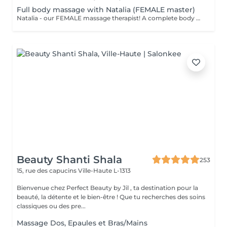
Full body massage with Natalia (FEMALE master)
Natalia - our FEMALE massage therapist! A complete body massage designed to release tension, improve circulation and promote overall relaxation. The treatment typically focuses on the back, shoulders, arms, legs and other key tension areas using smooth and soothing massage techniques. Result: a feeling of lightness, relaxation and renewed body comfort. Recommended frequency: once a week to once a month, depending on your needs and stress level.
Beauty Shanti Shala
253
15, rue des capucins
Ville-Haute L-1313
Bienvenue chez Perfect Beauty by Jil , ta destination pour la
beauté, la détente et le bien-être ! Que tu recherches des soins
classiques ou des pre...
Massage Dos, Epaules et Bras/Mains