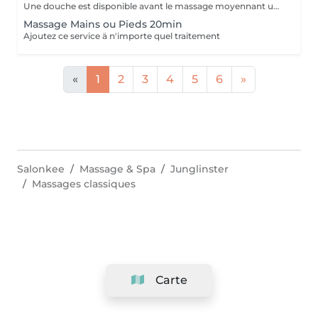
Une douche est disponible avant le massage moyennant un supplément de 15 €. Nous vous prions donc de vous doucher chez vous ou si nous constatons que vous n'avez pas pris de douche, nous serons contraints de vous facturer 15 €. Merci de votre compréhension. Les massages sont effectués avec une pression suffisante et une attention aux détails, en veillant à ne pas oublier des zones telles que les genoux et les coudes.
Massage Mains ou Pieds 20min
Ajoutez ce service ä n'importe quel traitement
«
1
2
3
4
5
6
»
Salonkee
Massage & Spa
Junglinster
Massages classiques
Carte