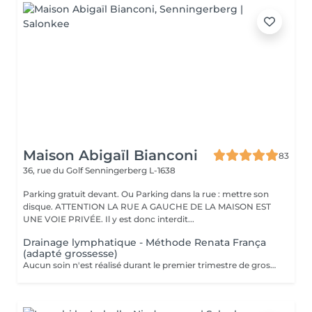
Maison Abigaïl Bianconi
83
36, rue du Golf
Senningerberg L-1638
Parking gratuit devant. Ou Parking dans la rue : mettre son
disque. ATTENTION LA RUE A GAUCHE DE LA MAISON EST
UNE VOIE PRIVÉE. Il y est donc interdit...
Drainage lymphatique - Méthode Renata França
(adapté grossesse)
Aucun soin n'est réalisé durant le premier trimestre de grossesse. La grossesse entraîne souvent des inconforts physiques importants : sensation de jambes lourdes, rétention d'eau, gonflements, circulation ralentie ou fatigue accrue. Le drainage lymphatique méthode Renata França, lorsqu'il est adapté à la grossesse, permet d'accompagner le corps avec douceur et précision. Il aide à soulager les tensions, à améliorer la circulation lymphatique et à apporter une sensation de légèreté durable, dans le respect total du corps et de cette période particulière. Un accompagnement expert, pensé pour le confort, le bien-être et l'équilibre de la future maman.