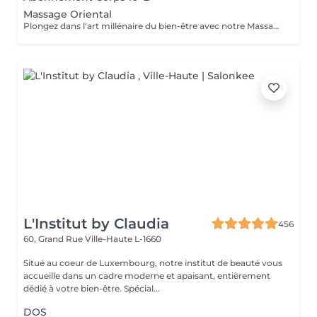
Massage Oriental
Plongez dans l'art millénaire du bien-être avec notre Massage Oriental. Cette expérience vous transporte vers des contrées lointaines, alliant des techniques de massage traditionnelles à des parfums envoûtants. Laissez-vous envelopper par des mouvements doux et apaisants qui éveillent vos sens tout en relâchant les tensions. Découvrez l'harmonie du corps et de l'esprit dans une atmosphère exotique. Réservez votre voyage vers la sérénité aujourd'hui.
L'Institut by Claudia
456
60, Grand Rue
Ville-Haute L-1660
Situé au coeur de Luxembourg, notre institut de beauté vous
accueille dans un cadre moderne et apaisant, entièrement
dédié à votre bien-être. Spécial...
DOS