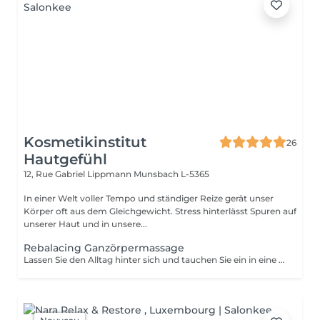
Kosmetikinstitut
26
Hautgefühl
12, Rue Gabriel Lippmann
Munsbach L-5365
In einer Welt voller Tempo und ständiger Reize gerät unser
Körper oft aus dem Gleichgewicht. Stress hinterlässt Spuren auf
unserer Haut und in unsere...
Rebalacing Ganzörpermassage
Lassen Sie den Alltag hinter sich und tauchen Sie ein in eine Welt absoluten Wohlbefindens. Diese Massage ist für alle die Stress und Hektik ausgesetzt sind. Sie konzentriert sich auf ihr inneres Wohlbefinden, vermittelt Balance und gleicht die Bedürfnisse des Körpers aus. Körper, Geist und Seele werden entspannt und die Energiezirkulation wird wiederhergestellt.