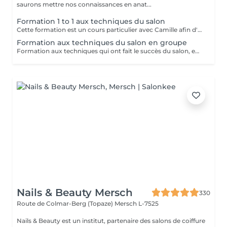
saurons mettre nos connaissances en anat...
Formation 1 to 1 aux techniques du salon
Cette formation est un cours particulier avec Camille afin d'apprendre les techniques du salon : massage relaxant, massage sportif, massage des tissus profonds avec toutes les informations théoriques (anatomie, pathologie) ainsi que la pratique Nombre de jours au choix en fonction des besoins 2.900€ par jour
Formation aux techniques du salon en groupe
Formation aux techniques qui ont fait le succès du salon, en petit groupe : massage relaxant, sportif et massage des tissus profonds Cette formation vous permettra de travailler dans le domaine. Durée : 2 jours, de 10h à 18h Prix : 1.900€ les 2 jours Dates à venir : - Les 27/28 Septembre - Les 25/26 Octobre Réservations par mail : info@massagesbyc.com
Nails & Beauty Mersch
330
Route de Colmar-Berg (Topaze)
Mersch L-7525
Nails & Beauty est un institut, partenaire des salons de coiffure