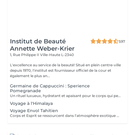
Institut de Beauté
597
Annette Weber-Krier
1, Rue Philippe II
Ville-Haute L-2340
L'excellence au service de la beauté! Situé en plein centre-ville
depuis 1970, l'institut est fournisseur officiel de la cour et
également le plus an...
Germaine de Cappuccini : Sperience
Pomegranade
Un rituel luxueux, hydratant et apaisant pour le corps qui peut être personnalisé en fonction des besoins de la peau. La ligne est basée sur la grenade, un ingrédient fantastique,apaisant et antioxydant. Le résultat ? Renouvellement cellulaire, vitalité et hydratation ! POMEGRANATE BODY SCRUB: Avec le gommage corporel à base de poudre et de crème, savourez un rituel d'exfoliation de tout le corps d'une durée de 45 minutes. POMEGRANATE BODY MASSAGE : Massage en position allongée puis en position couchée avec la crème de massage sensoriel. Ce rituel dure 45 minutes. POMEGRANATE BODY WRAP : L'enveloppement est appliqué par des mouvements doux et laissé reposer 20 minutes avant de faire pénétrer le produit par un massage. Le rituel dure 60 minutes. POMEGRANATE RED SERENITY : Un délicieux rituel de 90 minutes alliant le pouvoir des graines de grenade aux puissants effets hydratants de la crème. POMEGRANATE SWEET COCOON : Plongez dans le monde de la grenade Sperience pendant 90 minutes avec ce rituel complet comprenant gommage, massage et enveloppement.
Voyage à l'Himalaya
Voyage Envol Tahitien
Corps et Esprit se ressourcent dans l'atmosphère exotique des trésors polynésiens, ces îles où la beauté, la générosité et la luxuriance ont un goût de paradis Gommage et massage du visage et du corps Massage manuel relax ou aux coquillages Tia Iri « la pensée Roo ».