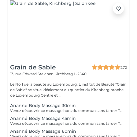
Grain de Sable
272
13, rue Edward Steichen
Kirchberg L-2540
Le No 1 de la beauté au Luxembourg. L'institut de Beauté "Grain
de Sable" se situe idéalement au quartier du Kirchberg proche
de Luxembourg Centre et ...
Ananné Body Massage 30min
Venez découvrir ce massage hors du commun sans tarder Tout d'abord nous utilisons une huile végétale et pure puis nous massons l'ensemble du corps en alternant brosses et pierres. Relaxation assurée ! Le corps est détendu et tonifié.
Ananné Body Massage 45min
Venez découvrir ce massage hors du commun sans tarder Tout d'abord nous utilisons une huile végétale et pure puis nous massons l'ensemble du corps en alternant brosses et pierres. Relaxation assurée. Le corps est détendu et tonifié.
Ananné Body Massage 60min
Venez découvrir ce massage hors du commun sans tarder Tout d'abord nous utilisons une huile végétale et pure puis nous massons l'ensemble du corps en alternant brosses et pierres. Relaxation assurée ! Le corps est détendu et tonifié.