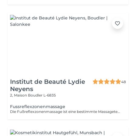
Institut de Beauté Lydie
48
Neyens
2, Maison
Boudler L-6835
Fussreflexzonenmassage
Die Fußreflexzonenmassage ist eine bestimmte Massagetechnik, bei der man spezielle Bereiche der Fußsohle die sogenannten Fußreflexzonen massiert. Örtlich verbessert dies die Durchblutung des Fußes. Erdung, Wohlbefinden, Lebensqualität: Die Füße - unsere Wurzeln - zeigen wie und wo wir stehen. Ziel der Reflexzonenmassage ist es, den Körper ins Gleichgewicht zu bringen und Selbstheilungskräfte zu mobilisieren. Anwendungsbeispiele: Stress, Erschöpfung, Burnout, Verdauungsprobleme, Kopfschmerzen.