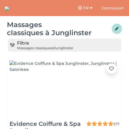
FR
Connexion
Massages
classiques
à
Junglinster
Filtre
Massages classiques
à
Junglinster
Evidence Coiffure & Spa
577