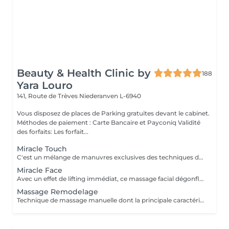
Beauty & Health Clinic by
188
Yara Louro
141, Route de Trèves
Niederanven L-6940
Vous disposez de places de Parking gratuites devant le cabinet.
Méthodes de paiement : Carte Bancaire et Payconiq Validité
des forfaits: Les forfait...
Miracle Touch
C'est un mélange de manuvres exclusives des techniques des massages de modelage réducteur et de drainage lymphatique de la Méthode Renata França. Il fonctionne comme une liposculpture manuelle immédiate, garantissant une peau uniforme et des muscles mieux définis. Son toucher différentié réduit les mesures, tire les gonflements et transforme la texture de la peau avec des résultats visibles dès la première séance. Le traitement continu de cette technique assure une silhouette parfaite et un corps hautement modelé.
Miracle Face
Avec un effet de lifting immédiat, ce massage facial dégonfle, accentue les formes du visage et favorise la revitalisation naturelle de la peau. Il a pour fonction de drainer les gonflements et de promouvoir un nouveau contour au visage. Avec des manuvres de drainage lymphatique et un massage de modelage, il permet d'obtenir un résultat aussi spécial que la version corporelle.
Massage Remodelage
Technique de massage manuelle dont la principale caractéristique est l'application de mouvements vigoureux, rapides et fermes sur tout le corps. Ce massage a des résultats surprenants car il a été conçu pour modeler les adipocytes, c'est-à-dire déplacer la graisse au bon endroit et ainsi donner plus de contour au corps. Le malaxage, le pincement et le glissement sont quelques-unes des manuvres qui promettent de donner de nouvelles formes au corps et garantir une silhouette plus sinueuse.