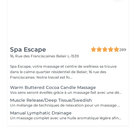
Spa Escape
289
16, Rue des Franciscaines
Belair L-1539
Spa Escape, votre massage et centre de wellness se trouve
dans le calme quartier résidentiel de Belair; 16 rue des
Franciscaines. Notre travail est fo...
Warm Buttered Cocoa Candle Massage
Vos sens seront éveillés grâce à un massage fait avec une délicate barre fondante parfumée. Une douce et profonde relaxation s'installera et glissera sur votre corps en diffusant sa chaleur et sa douceur. Ce soin commence par un rafraîchissement stimulant des pieds pour favoriser la circulation sanguine et la relaxation. Pression légère à médium
Muscle Release/Deep Tissue/Swedish
Un mélange de techniques de relaxation pour un massage en profondeur adapté à la fatigue de vos muscles et à vos besoins afin d'éliminer le stress de notre quotidien. Ce soin commence par un rafraîchissement stimulant des pieds pour favoriser la circulation sanguine et la relaxation.
Manual Lymphatic Drainage
Un massage complet avec une huile aromatique légère afin d'éliminer les toxines de votre système lymphatique. Ce massage par pression très légère est cependant très efficace. Il élimine les toxines, réduit la rétention d'eau, C'est une merveilleuse detox pour votre corps