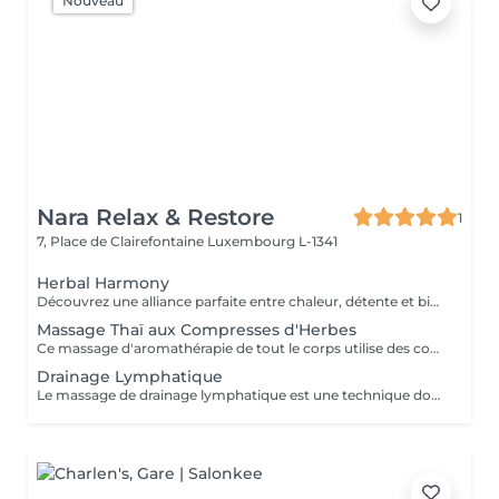
Nouveau
Nara Relax & Restore
1
7, Place de Clairefontaine
Luxembourg L-1341
Herbal Harmony
Découvrez une alliance parfaite entre chaleur, détente et bien-être thaïlandais traditionnel. Ce soin luxueux débute par un massage aux compresses d'herbes thaïlandaises utilisant des pochons d'herbes chauffés à la vapeur pour détendre les muscles et favoriser une profonde relaxation, suivi d'une séance revitalisante de réflexologie plantaire thaïlandaise. Comprend : Massage aux compresses d'herbes thaïlandaises 90 min Réflexologie plantaire thaïlandaise 30 min Durée totale : 120 min Une expérience de bien-être profondément relaxante conçue pour rétablir l'équilibre, soulager les tensions et vous procurer une sensation de fraîcheur et de sérénité.
Massage Thaï aux Compresses d'Herbes
Ce massage d'aromathérapie de tout le corps utilise des compresses chaudes remplies d'un mélange d'herbes et a un effet calmant. Deux compresses seront fournis pour être ramenés à la maison après le massage.
Drainage Lymphatique
Le massage de drainage lymphatique est une technique douce et rythmée qui stimule le système lymphatique, contribuant à l'élimination des toxines, à la réduction des gonflements et à la promotion d'une relaxation et d'un bien-être général.