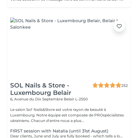
SOL Nails & Store -
252
Luxembourg Belair
6, Avenue du Dix Septembre
Belair L-2550
Le salon Sol' Nails&Store est votre rayon de beauté à
Luxembourg. Notre équipe est composée de PROspécialistes
ukrainiens. Chacun d'entre nous a plus...
FIRST session with Natalia (until 31st August)
Dear clients, June and July are fully booked - which tells a lot. Plan your session IN AUGUST at a welcome price now. Natalia - our new FEMALE massage therapist! We're excited for you to get to know her, and we're offering a special price - just €59 per session. A full body massage: back, arms, legs, feet, neck. Tension release, better circulation, a calm mind. From the first minute to the last, you're in good hands!