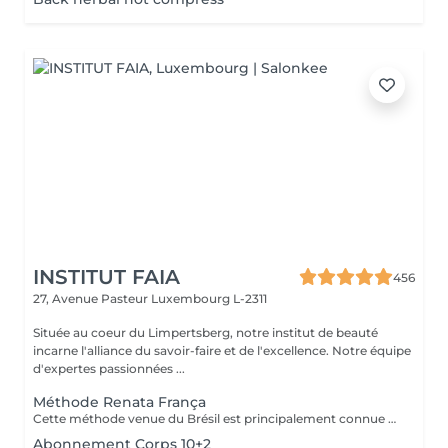
INSTITUT FAIA
456
27, Avenue Pasteur
Luxembourg L-2311
Située au coeur du Limpertsberg, notre institut de beauté
incarne l'alliance du savoir-faire et de l'excellence. Notre équipe
d'expertes passionnées ...
Méthode Renata França
Cette méthode venue du Brésil est principalement connue pour son massage lymphatique manuel drainant mais ce compose en réalité de 3 techniques différentes ! En effet la méthode Renata Franca, est une méthode revisité du drainage lymphatique traditionnel. La méthode devient une version plus tonique et plus ciblée du drainage lymphatique connu et pratiqué jusqu'à ce jour. Grâce à ces gestes toniques et fermes, ces pompages réguliers et un rythme plus rapide, il semblerait que la méthode Renata Franca permette d'obtenir des résultats plus rapides et visuellement impressionnants.
Abonnement Corps 10+2