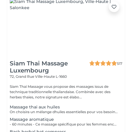
Siam Thai Massage
517
Luxembourg
72, Grand Rue
Ville-Haute L-1660
Siam Thaï Massage vous propose des massages issus de
technique traditionnelle thaïlandaise. Combinée avec des
herbes thaïes, notre signature est élabo...
Massage thai aux huiles
On choisira un mélange dhuiles essentielles pour vos besoins physiques. Un massage thérapeutique à laide dune technique spéciale pour vider les poches de liquide lymphatique et de rétention deau. Ce traitement est conçu pour aider à stimuler la circulation et daccroître la capacité du corps à éliminer les toxines et à absorber les éléments nutritifs. Vos huiles essentielles préférées peuvent être sélectionnées à votre arrivée.
Massage aromatique
- 60 minutes - Ce massage spécifique pour les femmes enceintes permet de soulager le dos, les jambes et toutes autres parties du corps les plus mises à rude épreuve durant la grossesse. Attention ! Ce massage est toutefois déconseillé les 3 premiers mois et le dernier mois de grossesse.
Back herbal hot compress