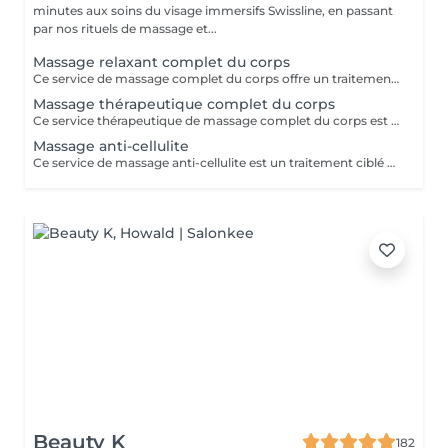
minutes aux soins du visage immersifs Swissline, en passant
par nos rituels de massage et...
Massage relaxant complet du corps
Ce service de massage complet du corps offre un traitement complet et relaxant conçu pour travailler sur tout le corps : cou, épaules, dos, bras, mains, jambes, pieds. Il utilise des techniques fluides à moyenne pression pour relâcher la tension musculaire, améliorer la flexibilité et favoriser la relaxation profonde, ce qui le rend idéal pour soulager le stress, les douleurs quotidiennes ou simplement rétablir l'équilibre après une semaine chargée.
Massage thérapeutique complet du corps
Ce service thérapeutique de massage complet du corps est une séance ciblée et axée sur le traitement qui aborde la tension musculaire spécifique, les déséquilibres posturaux et les schémas de douleur chronique dans tout le corps. En utilisant des techniques plus profondes et ciblées telles que la libération myofasciale, le travail au point de déclenchement et l'étirement des fibres croisées, il vise à corriger les restrictions musculaires, à améliorer la mobilité articulaire et à restaurer le mouvement fonctionnel, ce qui le rend idéal pour les personnes souffrant d'inconfort récurrent ou de modes de vie actifs. Principaux avantages Soulage la tension musculaire chronique et la douleur, en particulier dans le cou, les épaules, le dos, les hanches et les jambes, en travaillant sur les tissus profonds et les points de déclenchement. Améliore la posture et la mobilité des articulations en relâchant les muscles tendus et le fascia, aidant le corps à bouger plus librement et avec moins de fatigue. Favorise la récupération et la performance des blessures en réduisant la raideur musculaire, en améliorant la circulation et en raccourcissant le temps de récupération après l'activité physique.
Massage anti-cellulite
Ce service de massage anti-cellulite est un traitement ciblé et stimulant conçu pour améliorer l'apparence et la texture de la peau généralement affectée par la cellulite, en particulier sur les cuisses, les hanches, les fesses et parfois l'abdomen. En utilisant des techniques fermes et rythmiques telles que le pétrissage profond, le drainage lymphatique et les pressions circulaires, il vise à briser les dépôts graisseux, à stimuler la circulation et à encourager l'élimination des fluides et des toxines retenus du tissu. Principaux avantages : Aide à réduire l'apparence visible de la cellulite en améliorant le flux sanguin et le drainage lymphatique dans les zones ciblées. Soutient une peau plus lisse et plus ferme en encourageant la dégradation des dépôts graisseux et en réduisant la rétention d'eau. Favorise une meilleure circulation et une meilleure désintoxication, ce qui peut laisser la peau plus douce, plus tonique et moins de fossettes au fil du temps avec des séances régulières.
Beauty K
182