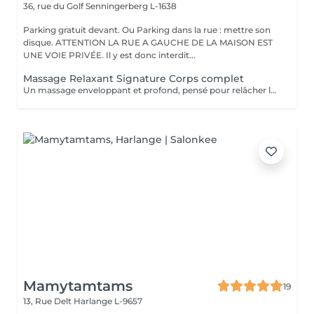
36, rue du Golf
Senningerberg L-1638
Parking gratuit devant. Ou Parking dans la rue : mettre son
disque. ATTENTION LA RUE A GAUCHE DE LA MAISON EST
UNE VOIE PRIVÉE. Il y est donc interdit...
Massage Relaxant Signature Corps complet
Un massage enveloppant et profond, pensé pour relâcher les tensions physiques et mentales. La gestuelle est adaptée à votre corps et à votre état du moment, pour une détente globale et durable. Ce soin peut être complété par un massage ciblé (nuque-crâne ou pieds) pour une expérience encore plus personnalisée.
Mamytamtams
19
13, Rue Delt
Harlange L-9657