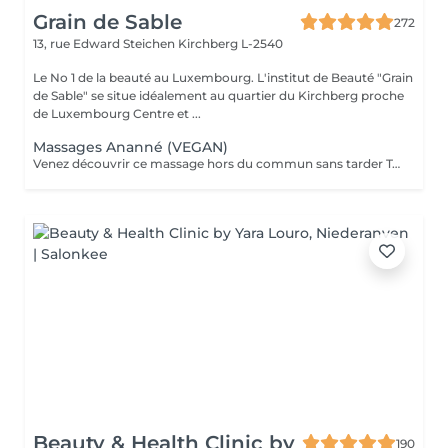
Grain de Sable
272
13, rue Edward Steichen
Kirchberg L-2540
Le No 1 de la beauté au Luxembourg. L'institut de Beauté "Grain
de Sable" se situe idéalement au quartier du Kirchberg proche
de Luxembourg Centre et ...
Massages Ananné (VEGAN)
Venez découvrir ce massage hors du commun sans tarder Tout d'abord nous utilisons une huile végétale et pure puis nous massons l'ensemble du corps en alternant brosses et pierres. Relaxation assurée ! Le corps est détendu et tonifié.
Beauty & Health Clinic by
190