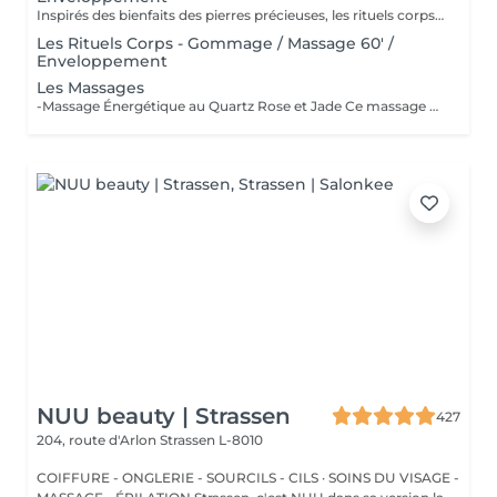
Inspirés des bienfaits des pierres précieuses, les rituels corps Gemology associent techniques de massage expertes et actifs minéraux pour offrir un moment de détente absolue. Chaque soin est conçu pour rééquilibrer, hydrater, raffermir ou détoxifier la peau, tout en apaisant le corps et l'esprit. Une expérience sensorielle unique, où luxe et efficacité se rencontrent pour révéler l'éclat naturel de votre peau.
Les Rituels Corps - Gommage / Massage 60' /
Enveloppement
Les Massages
-Massage Énergétique au Quartz Rose et Jade Ce massage unique associe la puissance vibratoire des pierres précieuses à des manuvres profondes et relaxantes. Grâce au quartz rose et au jade, il rééquilibre les énergies, relâche les tensions et réveille l'éclat intérieur. Un véritable soin holistique, pour le corps et l'esprit. -Massage Ressourçant Future Maman Spécialement conçu pour accompagner la femme enceinte en douceur, ce massage soulage les tensions, améliore la circulation et procure une profonde sensation de bien-être. Réalisé avec des mouvements enveloppants et des produits adaptés, il offre un moment précieux de connexion avec soi et avec bébé.
NUU beauty | Strassen
427
204, route d'Arlon
Strassen L-8010
COIFFURE - ONGLERIE - SOURCILS - CILS · SOINS DU VISAGE -