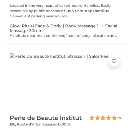
Located in the very heart of Luxembourg Hamilius. Easily
accessible by public transport: Bus & tram stop Hamilius.
Convenient parking nearby: - Mo...
Glow Ritual Face & Body | Body Massage 1H+ Facial
Massage 30min
A holistic treatment combining 1hour of body relaxation and 30min of facial massage for complete rejuvenation. Why clients choose it: - Full relaxation - Skin + body experience - Signature SPA feeling
Perle de Beauté Institut
136
196, Route d’Arlon
Strassen L-8010