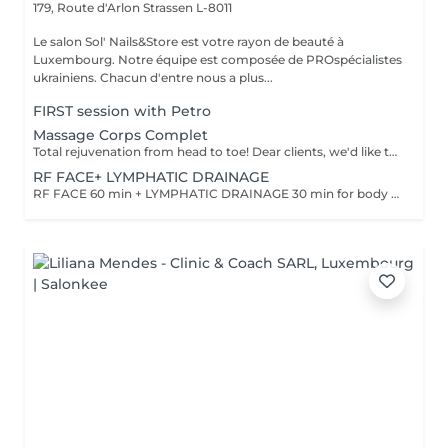
179, Route d'Arlon
Strassen L-8011
Le salon Sol' Nails&Store est votre rayon de beauté à
Luxembourg. Notre équipe est composée de PROspécialistes
ukrainiens. Chacun d'entre nous a plus...
FIRST session with Petro
Massage Corps Complet
Total rejuvenation from head to toe! Dear clients, we'd like to draw your attention to the fact that the actual massage time is indicated in parentheses next to the name of the massage. The duration list on the website includes time for room and client preparation. We strive to provide you with the highest quality and comfort. Thank you for your understanding. WHAT IS FULL BODY MASSAGE? It's a comprehensive massage that targets all major muscle groups, relieving stress, tension, and fatigue throughout the entire body. Using a combination of techniques, this treatment boosts circulation, relaxes the nervous system, and restores your natural energy balance. Ideal for those needing a full reset for both body and mind.
RF FACE+ LYMPHATIC DRAINAGE
RF FACE 60 min + LYMPHATIC DRAINAGE 30 min for body Your face lifts. Your body drains. Two systems working together to provide the full experience.