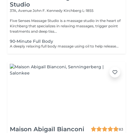
Studio
37A, Avenue John F. Kennedy
Kirchberg L-1855
Five Senses Massage Studio is a massage studio in the heart of
Kirchberg that specializes in relaxing massages, trigger point
treatments and deep tiss...
90-Minute Full Body
A deeply relaxing full body massage using oil to help release tension, calm the nervous system, and restore overall wellbeing. The treatment typically includes the feet, legs (front and back), back, arms, shoulders, and neck. Pressure and focus areas can be adjusted according to your needs and preferences and discussed before the session.
Maison Abigaïl Bianconi
83