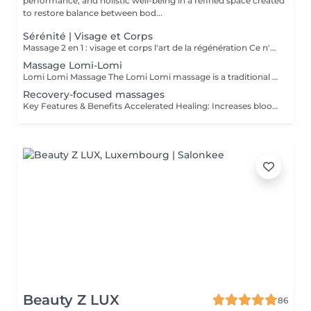
performance, and holistic well-being in a refined space created
to restore balance between bod...
Sérénité | Visage et Corps
Massage 2 en 1 : visage et corps l'art de la régénération Ce n'est pas simplement un massage. C'est une profonde réinitialisation de tout l'organisme en une seule séance. Pendant que le corps se libère des tensions et de la fatigue, le visage retrouve fraîcheur, tonicité et éclat naturel. Les processus de régénération s'activent, le drainage lymphatique s'améliore, la légèreté revient dans le corps et la clarté dans l'esprit. Un visage raffermi et soigneusement sublimé Un corps détendu, vivant et harmonieux Une sensation de calme qui se ressent de l'intérieur Le choix idéal pour celles et ceux qui souhaitent mieux paraître, ressentir davantage et optimiser leur temps. Une seule séance des résultats visibles et un plaisir profond. Offrez-vous le luxe de prendre soin de vous.
Massage Lomi-Lomi
Lomi Lomi Massage The Lomi Lomi massage is a traditional Hawaiian technique known for its long, flowing, wave-like movements that soothe the body and calm the mind. Using her forearms and rhythmic, continuous motions, Ksenija creates a deep sense of relaxation, helping to release tension, melt stress, and restore emotional balance. It's a gentle, holistic, and extremely comforting experience like being carried by warm ocean waves. Perfect for anyone seeking profound relaxation and inner harmony.
Recovery-focused massages
Key Features & Benefits Accelerated Healing: Increases blood flow to muscles and tendons, delivering essential nutrients and oxygen to repair tissue. Reduced Soreness & Stiffness: Eases Delayed Onset Muscle Soreness (DOMS) and increases range of motion by loosening tight muscles. Waste Removal: Aids in flushing out lactic acid and metabolic waste products from muscles. Injury Prevention: Identifies and releases muscle adhesions (knots) that cause imbalances, reducing the risk of further injury. Targeted Approach: Focuses on specific muscle groups or areas of pain, such as the back, shoulders, or hips.
Beauty Z LUX
86