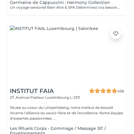
Germaine de Cappuccini : Harmony Collection
Un voyage sensoriel Bien-être & SPA Déterminez vos besoins à l'aide des 4 huiles essentielles ACTIMOOD.Pure sensation- Balance sensation- Zen sensation- Power sensation Exfoliation du corps -massage du corps- massage du cuir chevelu si souhaité- Laissez-vous emporter dans un voyage sensoriel grâce à un soin corporel adapté à vos besoins.
INSTITUT FAIA
458
27, Avenue Pasteur
Luxembourg L-2311
Située au coeur du Limpertsberg, notre institut de beauté
incarne l'alliance du savoir-faire et de l'excellence. Notre équipe
d'expertes passionnées ...
Les Rituels Corps - Gommage / Massage 30' /
Enveloppement