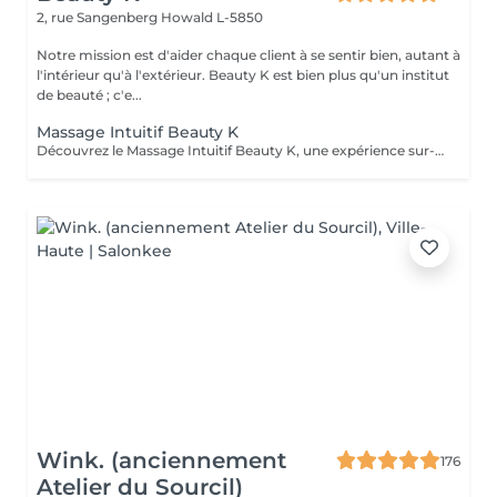
2, rue Sangenberg
Howald L-5850
Notre mission est d'aider chaque client à se sentir bien, autant à
l'intérieur qu'à l'extérieur. Beauty K est bien plus qu'un institut
de beauté ; c'e...
Massage Intuitif Beauty K
Découvrez le Massage Intuitif Beauty K, une expérience sur-mesure où nos praticiennes se connectent profondément à votre corps pour vous offrir une séance personnalisée et apaisante. Formées à diverses techniques, elles vous guideront dans un voyage sensoriel unique, adapté à vos besoins. Choisissez votre praticienne selon votre intuition, et laissez-vous emporter par ce massage exclusif dans notre espace de sérénité. Dès votre arrivée, vous serez enveloppé dans une ambiance chaleureuse et relaxante, avec lumière tamisée et arômes délicats, parfaits pour la détente totale. Le massage commence par des effleurages doux, préparant le corps à un modelage plus profond, libérant les tensions et stimulant la circulation.
Wink. (anciennement
176
Atelier du Sourcil)