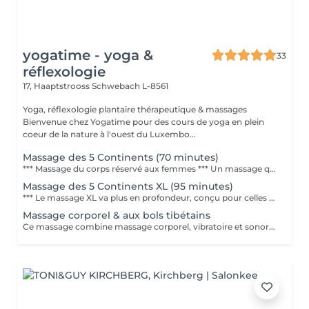
yogatime - yoga &
33
réflexologie
17, Haaptstrooss
Schwebach L-8561
Yoga, réflexologie plantaire thérapeutique & massages
Bienvenue chez Yogatime pour des cours de yoga en plein
coeur de la nature à l'ouest du Luxembo...
Massage des 5 Continents (70 minutes)
*** Massage du corps réservé aux femmes *** Un massage qui n'est pas dit "classique". Il réunit différentes techniques et cultures du monde ainsi que l'énergie universelle qui réveille la capacité naturelle d'auto-guérison et qui vise à rééquilibrer les énergies du corps. Le procédé de massage fait remonter doucement la force vitale le long du corps et de la colonne vertébrale afin de libérer une grande quantité de cette puissance dans le coeur. Telle une psychothérapie pour le corps, il permet de laisser se dérouler tout un développement réparateur et initiateur, ouvrant la mémoire du corps, nettoyant peu à peu les anciens traumas et laissant l'énergie de plaisir et de vie circuler librement. Deux compositions à base d'huiles essentielles et végétales sont utilisées selon les critères des différentes phases du massage pour favoriser la désintoxication et le lâcher-prise et ensuite activer la revitalisation, la reconnection et la stimulation du système immunitaire. Ces huiles s'activent à merveille pendant toute la durée du soin à l'aide des différentes manipulations et continuent d'agir en profondeur même après que le soin soit terminé. Ce massage nécessite l'utilisation d'un mélange d'huiles végétales et d'huiles essentielles. En cas de contre-indication ou d'allergie connue ou possible, merci de le signaler à la prise de rendez-vous. Contre-indications : - grossesse - pathologie lourde (comme un cancer) - problème de peau, problèmes cardiaques
Massage des 5 Continents XL (95 minutes)
*** Le massage XL va plus en profondeur, conçu pour celles qui estiment qu'un massage ne dure jamais assez longtemps...*** Massage du corps réservé aux femmes *** Un massage qui n'est pas dit "classique". Il réunit différentes techniques et cultures du monde ainsi que l'énergie universelle qui réveille la capacité naturelle d'auto-guérison et qui vise à rééquilibrer les énergies du corps. Le procédé de massage fait remonter doucement la force vitale le long du corps et de la colonne vertébrale afin de libérer une grande quantité de cette puissance dans le coeur. Telle une psychothérapie pour le corps, il permet de laisser se dérouler tout un développement réparateur et initiateur, ouvrant la mémoire du corps, nettoyant peu à peu les anciens traumas et laissant l'énergie de plaisir et de vie circuler librement. Deux compositions à base d'huiles essentielles et végétales sont utilisées selon les critères des différentes phases du massage pour favoriser la désintoxication et le lâcher-prise et ensuite activer la revitalisation, la reconnection et la stimulation du système immunitaire. Ces huiles s'activent à merveille pendant toute la durée du soin à l'aide des différentes manipulations et continuent d'agir en profondeur même après que le soin soit terminé. Contre-indications : grossesse, pathologie lourde (comme un cancer), problème de peau, problème cardiaqu
Massage corporel & aux bols tibétains
Ce massage combine massage corporel, vibratoire et sonore. Le soin commence par un massage classique ensuite le massage continue avec les bols chantants. Grâce à cette combinaison, votre cerveau "logique" n'exerce plus de contrôle sur votre organisme qui peut agir en mobilisant les forces d'auto-guérison, en supprimant les tensions, blocages et douleurs. Vous éprouvez une sensation de joie, de bonheur, d'abandon et d'unité... Le corps est un ensemble de vibrations et d'ondes. Chaque organe de notre corps émet une fréquence différente. Un organe en bonne santé vibre à sa fréquence. La fréquence d'un organe en déséquilibre ou malade, est perturbée. Les bols chantants, grâce à leur large spectre harmonique, permettent aux organes de se "raccorder", de retrouver leur fréquence initiale. Les bols chantants émettent également des fréquences inaudibles très basses correspondantes aux ondes alpha et bêta. Grâce à cela les deux hémisphères du cerveau retrouvent leur équilibre. Le massage sonore et vibratoire est aussi étonnant que méconnu qu'il est puissant et apaisant. Il travaille en profondeur sur les aspects physiques et sur les corps subtils pour retrouver une harmonie globale. Contre-indications : Personnes épileptiques, ayant un pace-maker ou souffrant d'une pathologie lourde, femmes enceintes. Chez des personnes ayant une prothèse on évitera de poser les bols à cet endroit.