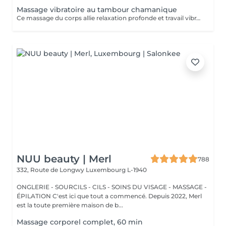
Massage vibratoire au tambour chamanique
Ce massage du corps allie relaxation profonde et travail vibratoire. Grâce au tambour chamanique qui roule délicatement sur le corps, les vibrations pénètrent en profondeur et agissent sur les tensions physiques et énergétiques. Ce soin permet de : relâcher les tensions du corps apaiser les douleurs articulaires et inflammatoires accompagner les douleurs chroniques réharmoniser l'énergie du corps La vibration du tambour agit comme une onde qui traverse le corps, aidant à débloquer, détendre et rééquilibrer. Un soin puissant qui invite le corps à se libérer, se détendre et retrouver son harmonie naturelle.
NUU beauty | Merl
788
332, Route de Longwy
Luxembourg L-1940
ONGLERIE - SOURCILS - CILS - SOINS DU VISAGE - MASSAGE -
ÉPILATION C'est ici que tout a commencé. Depuis 2022, Merl
est la toute première maison de b...
Massage corporel complet, 60 min