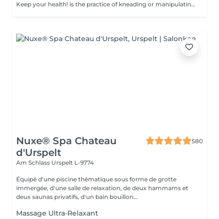
Keep your health! is the practice of kneading or manipulating a person's muscles and other soft-tissue in order to reduce stress, reduce muscle pain, increase relaxation and improve the work of the immune system. Benefits of getting a full body massage: - reduces stress - relaxing - improves blood circulation - improves body immune system How is full body massage done? - head and neck are massaged - shoulders and back are massaged - hands and arms are massaged - feet and legs are massaged - belly is massaged Age restrictions: there are no age restrictions for this procedure. Post procedure recommendations: do not do sport and any sharp movements 2-3 hours after the procedure. Frequency: 1-2 times per week, 10 times in total. Repeat once in 3-6 months.
Nuxe® Spa Chateau
580
d'Urspelt
Am Schlass
Urspelt L-9774
Équipé d'une piscine thématique sous forme de grotte
immergée, d'une salle de relaxation, de deux hammams et
deux saunas privatifs, d'un bain bouillon...
Massage Ultra-Relaxant