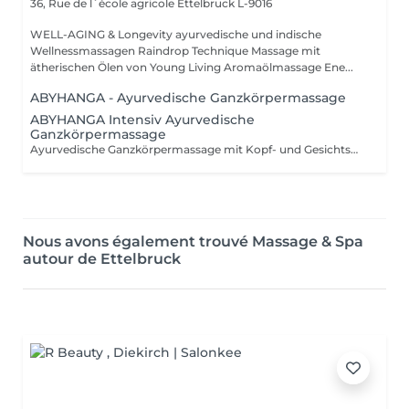
36, Rue de l`école agricole
Ettelbruck L-9016
WELL-AGING & Longevity ayurvedische und indische
Wellnessmassagen Raindrop Technique Massage mit
ätherischen Ölen von Young Living Aromaölmassage Ene...
ABYHANGA - Ayurvedische Ganzkörpermassage
ABYHANGA Intensiv Ayurvedische
Ganzkörpermassage
Ayurvedische Ganzkörpermassage mit Kopf- und Gesichtsmassage, entspannendem Fussbad : Die « Königin » der Massagen
Nous avons également trouvé Massage & Spa
autour de Ettelbruck