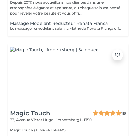
Depuis 2017, nous accueillons nos clientes dans une
atmosphère élégante et apaisante, ou chaque soin est pensé
pour révéler votre beauté et vous offri...
Massage Modelant Réducteur Renata Franca
Le massage remodelant selon la Méthode Renata França offre des résultats surprenants, car il a été conçu pour remodeler les adipocytes, c'est-à-dire déplacer la graisse vers les zones appropriées et ainsi mieux dessiner les contours du corps. Le pétrissage et les glissements ne sont que quelques-unes des manuvres qui promettent de redessiner la silhouette et d'offrir des courbes plus harmonieuses.
Magic Touch
119
33, Avenue Victor Hugo
Limpertsberg L-1750
Magic Touch ( LIMPERTSBERG )