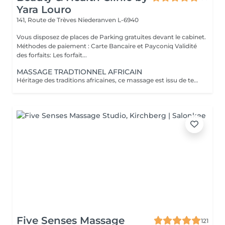
Yara Louro
141, Route de Trèves
Niederanven L-6940
Vous disposez de places de Parking gratuites devant le cabinet.
Méthodes de paiement : Carte Bancaire et Payconiq Validité
des forfaits: Les forfait...
MASSAGE TRADTIONNEL AFRICAIN
Héritage des traditions africaines, ce massage est issu de techniques ancestrales transmises de mère en fille au fil des générations. Pratiqué comme un rituel de bien-être, il associe gestes profonds et rythmiques pour libérer les tensions, stimuler la circulation et rétablir l'harmonie entre le corps et l'esprit. Il procure une relaxation intense et une sensation de vitalité durable.
Five Senses Massage
121