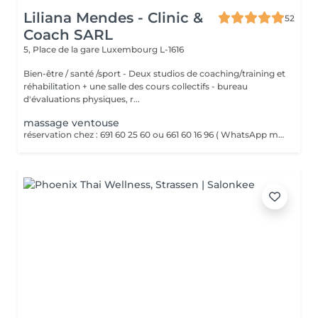
Liliana Mendes - Clinic &
52
Coach SARL
5, Place de la gare
Luxembourg L-1616
Bien-être / santé /sport - Deux studios de coaching/training et
réhabilitation + une salle des cours collectifs - bureau
d'évaluations physiques, r...
massage ventouse
réservation chez : 691 60 25 60 ou 661 60 16 96 ( WhatsApp msg ) VENTOUSES OU CUPPING THERAPY Technique thérapeutique utilisant la succion pour créer une dépression sur la peau. Il améliore la circulation sanguine, décontracte lés muscles, soulage les Dolores et draine les tissus