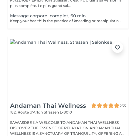
MASSAGE - ÉPILATION Strassen, c'est NUU dans sa version la
plus complète. Le plus grand sal...
Massage corporel complet, 60 min
Keep your health! is the practice of kneading or manipulating a person's muscles and other soft-tissue in order to reduce stress, reduce muscle pain, increase relaxation and improve the work of the immune system. Age restrictions: there are no age restrictions for this procedure. Post procedure recommendations: do not do sport and any sharp movements 2-3 hours after the procedure. Frequency: 1-2 times per week, 10 times in total. Repeat once in 3-6 months.
Andaman Thai Wellness
255
182, Route d'Arlon
Strassen L-8010
SAWASDEE KA WELCOME TO ANDAMAN THAI WELLNESS
DISCOVER THE ESSENCE OF RELAXATION ANDAMAN THAI
WELLNESS IS A SANCTUARY OF TRANQUILITY, OFFERING A