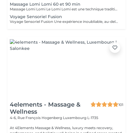
Massage Lomi Lomi 60 et 90 min
Massage Lomi Lomi Le Lomi Lomi est une technique traditionnelle hawaïenne qui va bien au-delà du simple toucher c'est une invitation à l'harmonie entre le corps, l'esprit et l'âme. Avec des mouvements longs, fluides et rythmés, rappelant le va-et-vient des vagues de l'océan, le praticien enveloppe le corps avec ses mains et ses avant-bras, créant une expérience d'accueil profond. Bienfaits : Relaxation profonde Soulagement des tensions musculaires Amélioration de la circulation et de l'énergie vitale Sensation de légèreté, de renouveau et de bien-être Un véritable câlin sous forme de soin.
Voyage Sensoriel Fusion
Voyage Sensoriel Fusion Une expérience inoubliable, au-delà du massage Plus qu'un simple massage, c'est une véritable expérience immersive qui invite à l'harmonie entre le corps, l'esprit et l'âme. Grâce à des mouvements longs, fluides et enveloppants, associés à la puissance de la luminothérapie, de l'aromathérapie, de la musicothérapie et de l'alignement des chakras, vous êtes transporté(e) dans un univers unique de détente et de connexion intérieure. Les bienfaits : Libération des tensions physiques et mentales Réduction immédiate du stress Circulation d'énergie et sensation de vitalité Bien-être profond, légèreté et renouveau Une expérience inoubliable comme un voyage qui réveille tous vos sens.
4elements - Massage &
101
Wellness
4-6, Rue François Hogenberg
Luxembourg L-1735
At 4Elements Massage & Wellness, luxury meets recovery,