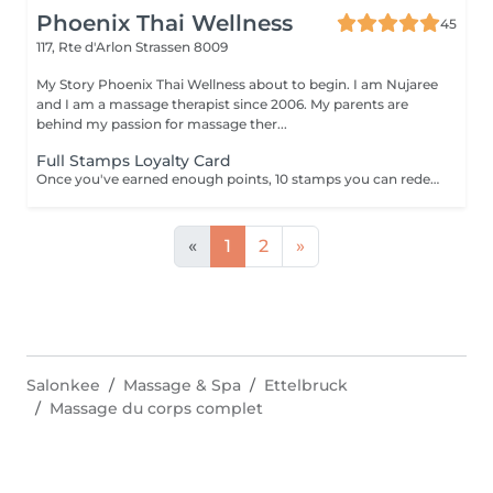
Phoenix Thai Wellness
45
117, Rte d'Arlon
Strassen 8009
My Story Phoenix Thai Wellness about to begin. I am Nujaree
and I am a massage therapist since 2006. My parents are
behind my passion for massage ther...
Full Stamps Loyalty Card
Once you've earned enough points, 10 stamps you can redeem them for a discount 30 minutes free.
«
1
2
»
Salonkee
Massage & Spa
Ettelbruck
Massage du corps complet