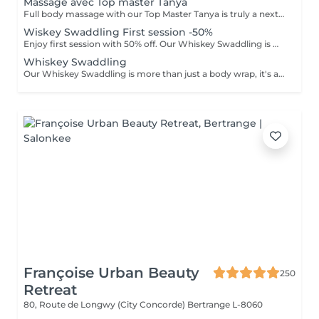
Massage avec Top master Tanya
Full body massage with our Top Master Tanya is truly a next-level experience. With more than 10 years of professional experience, she has an exceptional understanding of the body and its individual needs. Tanya adapts her technique exactly to what your body requires, often sensing it even before you do. This type of massage is designed to release tension, improve circulation, and promote deep relaxation. The treatment typically focuses on the back, shoulders, arms, legs, and other key tension areas, using smooth, flowing, and soothing massage techniques. Result: a feeling of lightness, relaxation, and renewed body comfort. Recommended frequency: from once a week to once a month, depending on your personal needs and stress level.
Wiskey Swaddling First session -50%
Enjoy first session with 50% off. Our Whiskey Swaddling is more than just a body wrap, it's a full-body ritual designed to detox, tone, and deeply nourish your skin. We tailor the wrap to your needs using active-rich formulas, then wrap you in bandages, film, and warmth to boost results. The gentle contrast in temperature combined with potent actives works wonders and the results speak for themselves: Benefits: -Body detox & inch loss -Firmer, smoother skin -Improved tone & circulation
Whiskey Swaddling
Our Whiskey Swaddling is more than just a body wrap, it's a full-body ritual designed to detox, tone, and deeply nourish your skin. We tailor the wrap to your needs using active-rich formulas, then wrap you in bandages, film, and warmth to boost results. The gentle contrast in temperature combined with potent actives works wonders and the results speak for themselves: Benefits: -Body detox & inch loss -Firmer, smoother skin -Improved tone & circulation
Françoise Urban Beauty
250
Retreat
80, Route de Longwy (City Concorde)
Bertrange L-8060