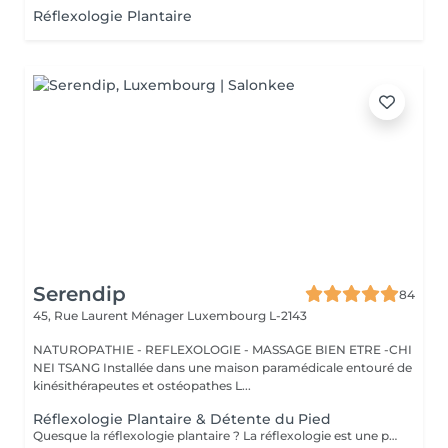
Réflexologie Plantaire
Serendip
84
45, Rue Laurent Ménager
Luxembourg L-2143
NATUROPATHIE - REFLEXOLOGIE - MASSAGE BIEN ETRE -CHI
NEI TSANG Installée dans une maison paramédicale entouré de
kinésithérapeutes et ostéopathes L...
Réflexologie Plantaire & Détente du Pied
Quesque la réflexologie plantaire ? La réflexologie est une pratique manuelle ancestrale qui stimule la capacité de tout être humain à l'auto-guérison. La réflexologie a pour objectif de stimuler les capacités d'auto régulation du corps. Ainsi, la pression dynamique exercée sur une zone spécifique (zone réflexe) provoque un effet thérapeutique sur l 'organe correspondant.. La réflexologie est indiquée concernant les troubles d'ordre fonctionnel : gestion du stress, maux de dos, troubles digestifs, migraines, troubles du sommeil, sinusite, douleurs de règles, trouble urinaire, douleurs articulaires... En travaillant sur les points réflexes on peut : . Rétablir le mouvement énergétique . Dissoudre les cristaux qui entravent la circulation énergétique et libérer ainsi l'énergie à travers l'organisme . Améliorer la circulation sanguine . Rétablir le bon fonctionnement organique ,nerveux et glandulaire . Rééquilibrer l'ortho et le parasympathique . Relaxation physique et psychologique Attention il n'y as pas de diagnostic , ce ne sont que des bilans énergétiques .