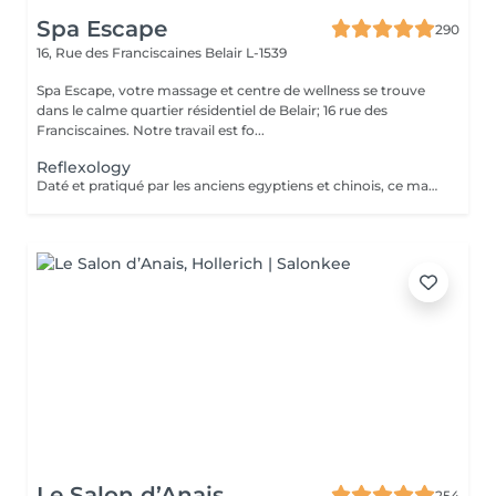
Spa Escape
290
16, Rue des Franciscaines
Belair L-1539
Spa Escape, votre massage et centre de wellness se trouve
dans le calme quartier résidentiel de Belair; 16 rue des
Franciscaines. Notre travail est fo...
Reflexology
Daté et pratiqué par les anciens egyptiens et chinois, ce massage des pieds sur des points précis facilite l'élimination des toxines. Douleurs et tensions disparaissent dans tout le corps comme par enchantement
Le Salon d’Anais
254