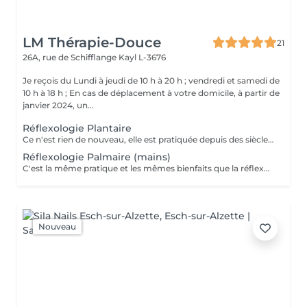
LM Thérapie-Douce
21
26A, rue de Schifflange
Kayl L-3676
Je reçois du Lundi à jeudi de 10 h à 20 h ; vendredi et samedi de
10 h à 18 h ; En cas de déplacement à votre domicile, à partir de
janvier 2024, un...
Réflexologie Plantaire
Ce n'est rien de nouveau, elle est pratiquée depuis des siècles, en Egypte, Tibet et Chine ; C'est une Technique manuelle, naturelle et sans danger. Elle ne guérit pas mais par une stimulation des zones réflexes, nous aidons l'organisme à un bon fonctionnement : urinaire, respiratoire, digestif, endocrinien et osseux. Le Pied est le corps en miniature. Nous pouvons constater que chaque zone est reliée à des organes précis du corps et par l'action du toucher, le corps va recevoir une information et va le transmettre au système nerveux. C'est une médecine ou thérapie douce utilisée pour relâcher les tensions du corps en utilisant le massage ou des pressions sur le pied ! C'est pourquoi nous parlerons d'Aide et d'Accompagnement
Réflexologie Palmaire (mains)
C'est la même pratique et les mêmes bienfaits que la réflexologie des pieds ; "de plus c est très bénéfique pour les douleurs des articulations des mains , et pour ceux qui ont de l 'arthrose également..." contre indication : Femmes enceintes (- de 3 mois) ; pacemaker, thrombose, cancer et Fièvre.
Nouveau