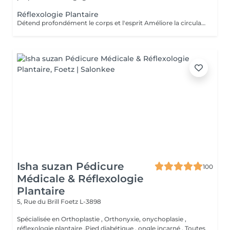
Réflexologie Plantaire
Détend profondément le corps et l'esprit Améliore la circulation sanguine et lymphatique Aide à éliminer les tensions et les blocages énergétiques Renforce le système immunitaire Idéal pour : se ressourcer, apaiser le mental et réharmoniser le corps naturellement
Isha suzan Pédicure
100
Médicale & Réflexologie
Plantaire
5, Rue du Brill
Foetz L-3898
Spécialisée en Orthoplastie , Orthonyxie, onychoplasie ,
réflexologie plantaire ,Pied diabétique , ongle incarné , Toutes