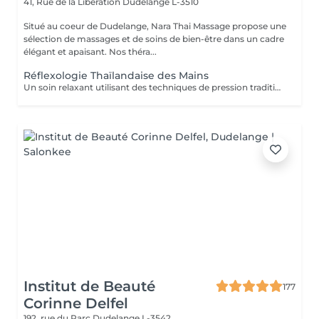
41, Rue de la Libération
Dudelange L-3510
Situé au coeur de Dudelange, Nara Thai Massage propose une
sélection de massages et de soins de bien-être dans un cadre
élégant et apaisant. Nos théra...
Réflexologie Thaïlandaise des Mains
Un soin relaxant utilisant des techniques de pression traditionnelles appliquées à des points spécifiques des mains. Idéal pour les mains fatiguées ou sollicitées au quotidien, notamment lors d'un usage fréquent de l'ordinateur, de l'écriture ou des appareils mobiles.
Institut de Beauté
177
Corinne Delfel
192, rue du Parc
Dudelange L-3542