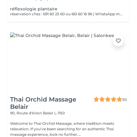
réflexologie plantaire
réservation chez : 691 60 25 60 ou 661 60 16 96 ( WhatsApp msg ) La réflexologie plantaire est un massage des pieds basé sur le principe que chaque zone du pied correspond à un organe ou une partie du corps. Par des pressions ciblées sur ces points réflexes, elle vise à rééquilibrer l'organisme, favoriser la détente et stimuler les fonctions naturelles du corps.
Thai Orchid Massage
50
Belair
90, Route d'Arlon
Belair L-1150
Welcome to Thai Orchid Massage, where tradition meets
relaxation. If you've been searching for an authentic Thai
massage experience, look no further....