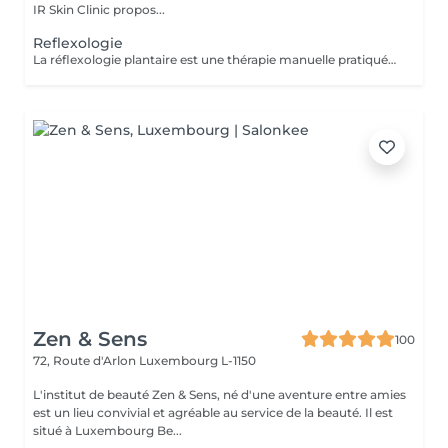
IR Skin Clinic propos...
Reflexologie
La réflexologie plantaire est une thérapie manuelle pratiquée sur les pieds. Chaque partie du pied est reliée à travers le système nerveux à différents organes du corps. Au total, il existe 7200 terminaisons nerveuses au niveau des deux pieds, on peut donc traiter différents organes en appliquant une légère pression au niveau des pieds.
Zen & Sens
100
72, Route d'Arlon
Luxembourg L-1150
L'institut de beauté Zen & Sens, né d'une aventure entre amies
est un lieu convivial et agréable au service de la beauté. Il est
situé à Luxembourg Be...