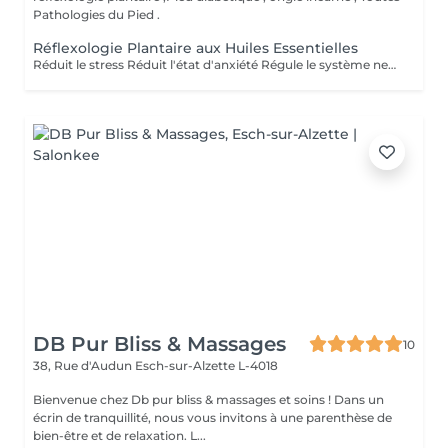
Pathologies du Pied .
Réflexologie Plantaire aux Huiles Essentielles
Réduit le stress Réduit l'état d'anxiété Régule le système nerveux et hormonal Soulagé les tensions Soulagé la douleur Active la circulation sanguine et lymphatique Aide à la récupération post opératoire Revitalisé les énergies Aide à l'élimination des toxines, toxiques et cristaux d'acide urique Favorise la relaxation général Améliorer la qualité du sommeil Améliorer le système immunitaire
DB Pur Bliss & Massages
10
38, Rue d'Audun
Esch-sur-Alzette L-4018
Bienvenue chez Db pur bliss & massages et soins ! Dans un
écrin de tranquillité, nous vous invitons à une parenthèse de
bien-être et de relaxation. L...