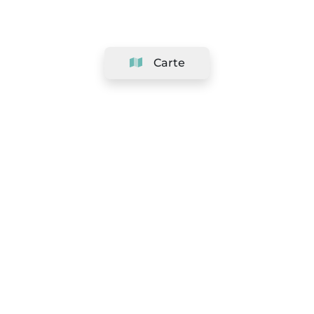
Carte
Société
Support
Équipe
&
Carrières
Référencer votre salon
Légal
Exercer le droit de rétractation