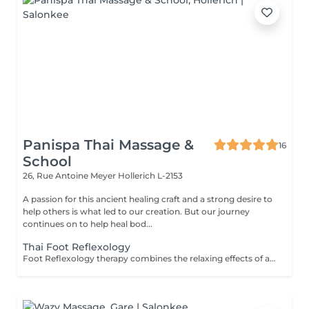
Panispa Thai Massage &
16
School
26, Rue Antoine Meyer
Hollerich L-2153
A passion for this ancient healing craft and a strong desire to
help others is what led to our creation. But our journey
continues on to help heal bod...
Thai Foot Reflexology
Foot Reflexology therapy combines the relaxing effects of a foot and lower leg massage with reflexology or the stimulation of pressure points in the feet. Reflexology is an ancient therapeutic technique that frees up blocked energy in the body's energy lines, with the theory that sensory nerve endings in the feet are connected to muscles and organs throughout the body. Reflexology can be beneficial for the following: Pain relief Releasing stress & tension Revitalising energy levels Reducing anxiety Improving sleep Reflexology is not recommended for any one with heart or other serious medical conditions, broken feet/leg bones or pregnant women.