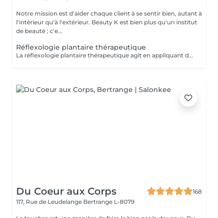
Notre mission est d'aider chaque client à se sentir bien, autant à
l'intérieur qu'à l'extérieur. Beauty K est bien plus qu'un institut
de beauté ; c'e...
Réflexologie plantaire thérapeutique
La réflexologie plantaire thérapeutique agit en appliquant des pressions précises sur les pieds selon un protocole structuré, visant à rééquilibrer les systèmes endocrinien, nerveux, lymphatique, digestif et respiratoire. Ce soin aide à libérer les tensions et à réduire le stress, souvent à l'origine de divers déséquilibres physiques et psychiques. En stimulant la circulation sanguine et lymphatique, il favorise une meilleure oxygénation et l'élimination des toxines. Certaines zones réflexes peuvent être sensibles : cela indique un besoin de rééquilibrage. Ce soin global favorise l'harmonie entre corps et esprit, aidant à restaurer la vitalité et le bien-être général.
Du Coeur aux Corps
168
117, Rue de Leudelange
Bertrange L-8079