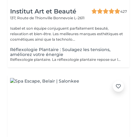
Institut Art et Beauté
427
137, Route de Thionville
Bonnevoie L-2611
Isabel et son équipe conjuguent parfaitement beauté,
relaxation et bien-être. Les meilleures marques esthétiques et
cosmétiques ainsi que la technolo...
Réflexologie Plantaire : Soulagez les tensions,
améliorez votre énergie
Réflexologie plantaire. La réflexologie plantaire repose sur le principe que les pieds sont une représentation miniature du corps humain. Chaque terminaison nerveuse correspond à un organe ou une partie de l'organisme. Lorsqu'un organe fonctionne mal, la circulation de l'énergie vitale est entravée, ce qui se répercute au niveau des pieds. Objectifs de la Réflexologie Plantaire La réflexologie vise à stimuler les capacités d'autorégulation du corps. La pression dynamique exercée sur une zone spécifique (zone réflexe) provoque un effet thérapeutique sur l'organe correspondant. Indications Thérapeutiques La réflexologie est indiquée pour les troubles fonctionnels tels que : Gestion du stress Maux de dos Troubles digestifs Migraines Troubles du sommeil Sinusite Douleurs Estheticienne Formée Marie