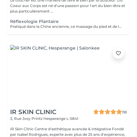
Le toucher est une manière de faire le bien par la douceur. Du
Coeur aux Corps est né d'une passion pour l'art du bien-être et
plus particulièrement ...
Réflexologie Plantaire
Pratiqué dans la Chine ancienne, ce massage du pied et de la voûte plantaire utilise le processus d'auto-guérison. Il soulage, énergise et harmonise le corps par des pressions localisées sur les pieds. Un massage qui fait écho dans le corps entier.
IR SKIN CLINIC
118
3, Rue Josy Printz
Hesperange L-5841
IR Skin Clinic Centre d'esthétique avancée & intégrative Fondé
par Isabel Rodrigues, experte avec plus de 25 ans d'expérience,