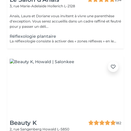
3, rue Marie-Adelaïde
Hollerich L-2128
Anais, Laura et Doriane vous invitent à vivre une parenthèse
d'exception. Vous serez accueillis dans un cadre raffiné et feutré
pour y passer un déli...
Réflexologie plantaire
La réflexologie consiste à activer des « zones réflexes » en les massant du bout du doigt. Afin de soulager des douleurs à distance et rééquilibrer diverses fonctions vitales. Dans le cas de la réflexologie plantaire, ces fameuses zones sont situées au niveau des pieds. Les réflexologues considèrent qu'elles sont toutes associées à un organe, une partie du corps ou encore à une glande précise. La carte de réflexologie plantaire est vraiment très détaillée !
Beauty K
182
2, rue Sangenberg
Howald L-5850