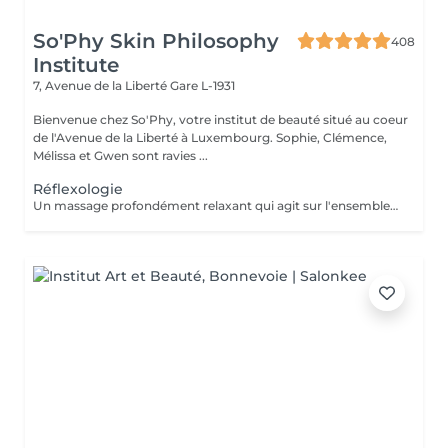
So'Phy Skin Philosophy
408
Institute
7, Avenue de la Liberté
Gare L-1931
Bienvenue chez So'Phy, votre institut de beauté situé au coeur
de l'Avenue de la Liberté à Luxembourg. Sophie, Clémence,
Mélissa et Gwen sont ravies ...
Réflexologie
Un massage profondément relaxant qui agit sur l'ensemble du corps à travers des points spécifiques situés au niveau des pieds. Grâce à des pressions ciblées, ce soin permet de relâcher les tensions, stimuler les fonctions naturelles de l'organisme et favoriser une sensation de rééquilibrage global. Il procure une détente profonde, améliore la sensation de légèreté et contribue à apaiser le corps comme l'esprit. Un moment idéal pour relâcher les tensions accumulées, se recentrer et retrouver un état de bien-être global.