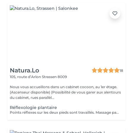
Natura.Lo
18
105, route d’Arlon
Strassen 8009
Nous vous accueillons dans un cabinet cocoon, au 1er étage.
(Ascenseur disponible) (Possibilité de vous garer aux alentours
du cabinet, rues parallèl...
Réflexologie plantaire
Points réflexes sur les deux pieds sont travaillés. Massage par pression sur toutes les zones de vos pieds, utilisation avec du talc. Chèque cadeau disponible (Montant de votre choix, celui-ci est à indiquer lors de votre demande)