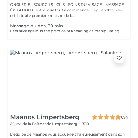
ONGLERIE - SOURCILS - CILS - SOINS DU VISAGE - MASSAGE -
ÉPILATION C'est ici que tout a commencé. Depuis 2022, Merl
est la toute première maison de b...
Massage du dos, 30 min
Feel alive again! is the practice of kneading or manipulating a person's muscles and other soft-tissue in order to reduce stress, reduce muscle pain, increase relaxation and improve the work of the immune system. Benefits of getting a back health massage: - reduces stress - relaxing - improves blood circulation - improves body immune system How is massage back health done? - head and neck are massaged - shoulders and back are massaged - hands and arms are massaged Age restrictions: there are no age restrictions for this procedure. Post procedure recommendations: do not do sport and any sharp movements for 2-3 hours after the procedure. Frequency: 1-2 times per week, 10 times in total. Repeat once in 3-6 months.
Maanos Limpertsberg
694
26, av. de la Faïencerie
Limpertsberg L-1510
L'équipe de Maanos vous accueille chaleureusement dans son