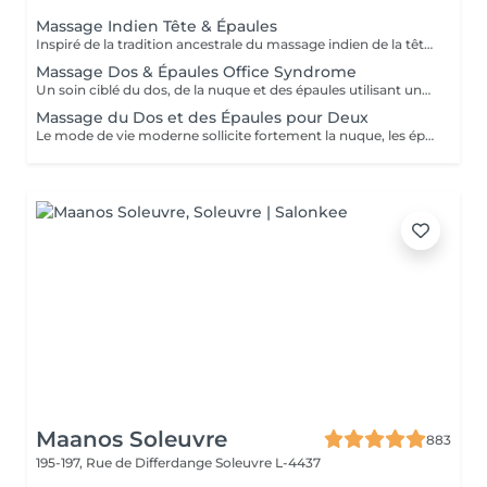
Massage Indien Tête & Épaules
Inspiré de la tradition ancestrale du massage indien de la tête, ce soin profondément relaxant cible la tête, la nuque, les épaules, le haut du dos et les bras. Une huile d'argan de qualité supérieure est délicatement massée sur le cuir chevelu et les cheveux, tandis que des techniques ciblées aident à relâcher les tensions, apaiser l'esprit et revitaliser les cheveux ainsi que le cuir chevelu.
Massage Dos & Épaules Office Syndrome
Un soin ciblé du dos, de la nuque et des épaules utilisant une combinaison de techniques manuelles, de pressions avec les pouces, les avant-bras et les coudes. Idéal pour soulager les tensions musculaires, les raideurs et l'inconfort liés au travail de bureau, à une position assise prolongée ou au stress quotidien. Ce traitement aide à retrouver confort et souplesse dans le haut du corps.
Massage du Dos et des Épaules pour Deux
Le mode de vie moderne sollicite fortement la nuque, les épaules et le haut du dos. Ce traitement ciblé utilise différentes techniques de massage pour aider à relâcher les tensions accumulées, réduire les raideurs musculaires et retrouver une agréable sensation de confort. Un excellent choix pour deux personnes souhaitant se détendre ensemble et faire une pause dans le rythme du quotidien.
Maanos Soleuvre
883
195-197, Rue de Differdange
Soleuvre L-4437