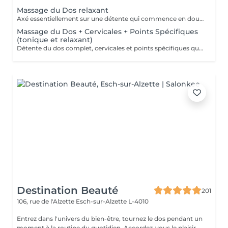
Massage du Dos relaxant
Axé essentiellement sur une détente qui commence en douceur pour finir en profondeur. Frictions. pétrissages et chaleur sont au programme. Pressions adaptées selon votre choix. douces ou fortes.Pour une action au niveau des cervicales vous pouvez opter pour le massage plus complet (Dos,cervicales et points spécifiques.).
Massage du Dos + Cervicales + Points Spécifiques
(tonique et relaxant)
Détente du dos complet, cervicales et points spécifiques qui soulageront fatigue musculaire, courbatures, rhumatismes.
Destination Beauté
201
106, rue de l'Alzette
Esch-sur-Alzette L-4010
Entrez dans l'univers du bien-être, tournez le dos pendant un
moment à la routine du quotidien. Accordez-vous le plaisir