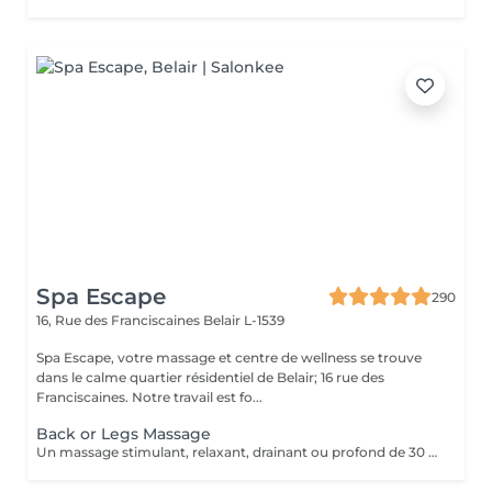
Spa Escape
290
16, Rue des Franciscaines
Belair L-1539
Spa Escape, votre massage et centre de wellness se trouve
dans le calme quartier résidentiel de Belair; 16 rue des
Franciscaines. Notre travail est fo...
Back or Legs Massage
Un massage stimulant, relaxant, drainant ou profond de 30 à 45 minutes sur le visage, le dos ou les jambes, selon vos besoins personnels. Ce traitement commence par un rafraîchissement des pieds aux huiles essentielles et des mouvements d'accu-pression appliqués aux pieds. Pression légère à moyenne.