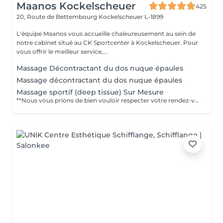
Maanos Kockelscheuer
425
20, Route de Bettembourg
Kockelscheuer L-1899
L'équipe Maanos vous accueille chaleureusement au sein de
notre cabinet situé au CK Sportcenter à Kockelscheuer. Pour
vous offrir le meilleur service,...
Massage Décontractant du dos nuque épaules
Massage décontractant du dos nuque épaules
Massage sportif (deep tissue) Sur Mesure
**Nous vous prions de bien vouloir respecter votre rendez-vous** En prenant rendez-vous, vous occupez une place, dont une autre personne aurait éventuellement besoin. Tout rendez-vous non annulé 24h en avance, est susceptible d'être facturé. (Si vous ne pouvez pas vous présenter à votre RDV, proposez-le éventuellement à un proche ou à un ami) Toute l'équipe DE MASSEUR vous remercie pour votre respect et votre compréhension ____________________________________________________________________________________ **Please keep your appointment ** By making an appointment, you occupy a place, which another person may need. Any appointment that is not cancelled 24 hours in advance may be charged. (If you are unable to attend your appointment, suggest it to a family member or a friend). The whole DE MASSEUR team thanks you for your respect and understanding.