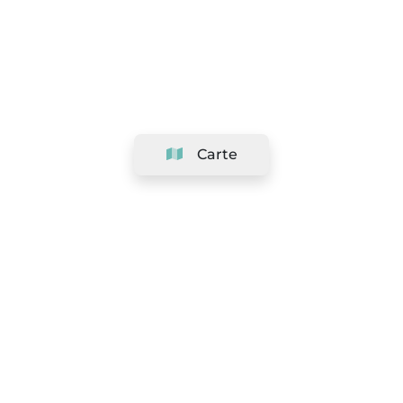
Carte
Société
Support
Équipe
&
Carrières
Référencer votre salon