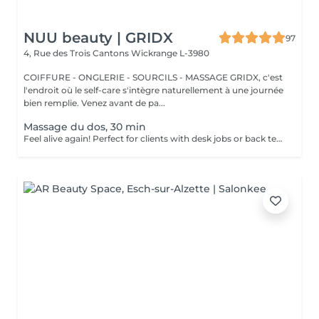
NUU beauty | GRIDX
97
4, Rue des Trois Cantons
Wickrange L-3980
COIFFURE - ONGLERIE - SOURCILS - MASSAGE GRIDX, c'est
l'endroit où le self-care s'intègre naturellement à une journée
bien remplie. Venez avant de pa...
Massage du dos, 30 min
Feel alive again! Perfect for clients with desk jobs or back tension, focuses on relieving stress, tightness, and knots in the back and shoulders. Whether you suffer from chronic back pain or occasional tension, this treatment provides targeted relief and improved posture. Cupping therapy is an ancient healing technique that uses special cups to create gentle suction on the skin. This suction promotes blood flow, relieves muscle tension, reduces inflammation, and supports deep relaxation. The treatment can help release toxins, improve circulation, and ease chronic pain or stiffness. Age restrictions: there are no age restrictions for this procedure. Post procedure recommendations: do not do sport and any sharp movements for 2-3 hours after the procedure. Frequency: 1-2 times per week, 10 times in total. Repeat once in 3-6 months.