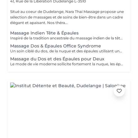
41, Rue de la Libération
Dudelange L-3510
Situé au coeur de Dudelange, Nara Thai Massage propose une
sélection de massages et de soins de bien-être dans un cadre
élégant et apaisant. Nos théra...
Massage Indien Tête & Épaules
Inspiré de la tradition ancestrale du massage indien de la tête, ce soin profondément relaxant cible la tête, la nuque, les épaules, le haut du dos et les bras. Une huile d'argan de qualité supérieure est délicatement massée sur le cuir chevelu et les cheveux, tandis que des techniques ciblées aident à relâcher les tensions, apaiser l'esprit et revitaliser les cheveux ainsi que le cuir chevelu.
Massage Dos & Épaules Office Syndrome
Un soin ciblé du dos, de la nuque et des épaules utilisant une combinaison de techniques manuelles, de pressions avec les pouces, les avant-bras et les coudes. Idéal pour soulager les tensions musculaires, les raideurs et l'inconfort liés au travail de bureau, à une position assise prolongée ou au stress quotidien. Ce traitement aide à retrouver confort et souplesse dans le haut du corps.
Massage du Dos et des Épaules pour Deux
Le mode de vie moderne sollicite fortement la nuque, les épaules et le haut du dos. Ce traitement ciblé utilise différentes techniques de massage pour aider à relâcher les tensions accumulées, réduire les raideurs musculaires et retrouver une agréable sensation de confort. Un excellent choix pour deux personnes souhaitant se détendre ensemble et faire une pause dans le rythme du quotidien.