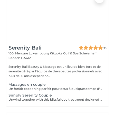
Serenity Bali
93
100, Mercure Luxembourg Kikuoka Golf & Spa Scheierhaff
Canach L-5412
Serenity Bali Beauty & Massage est un lieu de bien-être et de
sérénité géré par l'équipe de thérapeutes professionnels avec
plus de 10 ans d'expérienc...
Massages en couple
Un forfait cocooning parfait pour deux à quelques temps d'arrêt bien mérités et pour passer du temps de qualité ensemble. Prenez un être cher et faites-vous plaisir.
Simply Serenity Couple
Unwind together with this blissful duo treatment designed for a couple. Begin with a 45 minutes full body massage to ease tension, improve circulation, and restore balance. Then enjoy a 30 minutes simply facial treatment, tailored to your skin type, featuring cleansing, gentle exfoliation, a shooting facial massage, and refreshing mask, leaving your skin glowing and hydrated.