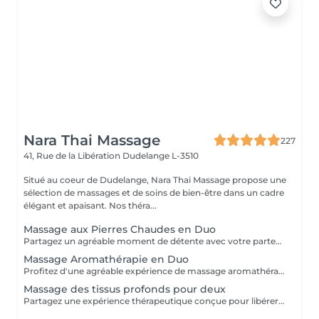
Nara Thai Massage
227
41, Rue de la Libération
Dudelange L-3510
Situé au coeur de Dudelange, Nara Thai Massage propose une
sélection de massages et de soins de bien-être dans un cadre
élégant et apaisant. Nos théra...
Massage aux Pierres Chaudes en Duo
Partagez un agréable moment de détente avec votre partenaire, un proche ou un ami grâce à notre massage aux pierres chaudes en duo. La chaleur des pierres et les huiles chaudes aident à relâcher les tensions musculaires et procurent une expérience de bien-être apaisante.
Massage Aromathérapie en Duo
Profitez d'une agréable expérience de massage aromathérapie conçue pour deux personnes. Des huiles aromatiques soigneusement sélectionnées sont associées à des mouvements doux et fluides afin de créer un soin particulièrement apaisant. Les parfums naturels contribuent à instaurer une atmosphère sereine tandis que le massage favorise la détente et le confort. Un choix idéal pour les couples, amis ou membres d'une même famille souhaitant partager un agréable moment de bien-être.
Massage des tissus profonds pour deux
Partagez une expérience thérapeutique conçue pour libérer les tensions profondément installées et retrouver une meilleure liberté de mouvement. Grâce à des pressions lentes et ciblées, ce massage agit sur les couches musculaires profondes et les tissus conjonctifs. Il convient particulièrement aux personnes souffrant de tensions persistantes, de contraintes physiques ou menant un mode de vie actif.