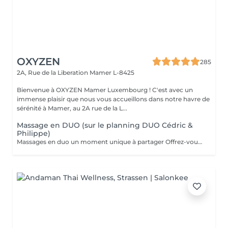
OXYZEN
285
2A, Rue de la Liberation
Mamer L-8425
Bienvenue à OXYZEN Mamer Luxembourg ! C'est avec un
immense plaisir que nous vous accueillons dans notre havre de
sérénité à Mamer, au 2A rue de la L...
Massage en DUO (sur le planning DUO Cédric &
Philippe)
Massages en duo un moment unique à partager Offrez-vous une expérience de bien-être à deux grâce à nos massages en duo, pensés pour créer complicité, détente et harmonie. Que ce soit avec votre partenaire, un proche ou un ami, profitez ensemble d'une parenthèse hors du temps où les tensions disparaissent et où l'énergie se renouvelle. Un massage en duo est aussi une idée cadeau idéale pour surprendre et faire plaisir. Déconseillé aux femmes enceintes. Pour en savoir plus, cliquez ici : https://www.oxyzen.lu/massages/massage-corps-duo.html Avertissement : Nos soins sont dédiés au bien-être et à la relaxation. Ils ne remplacent pas un suivi médical et ne relèvent pas de la kinésithérapie.