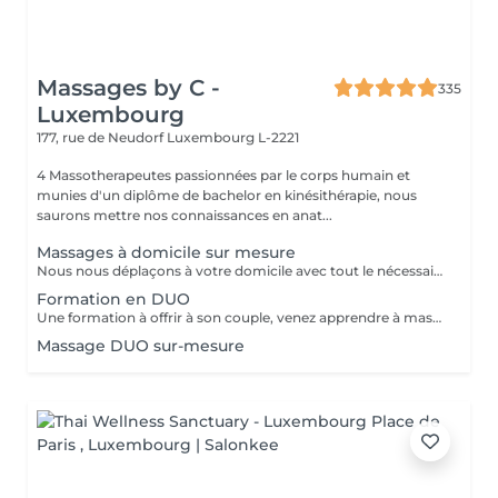
Massages by C -
335
Luxembourg
177, rue de Neudorf
Luxembourg L-2221
4 Massotherapeutes passionnées par le corps humain et
munies d'un diplôme de bachelor en kinésithérapie, nous
saurons mettre nos connaissances en anat...
Massages à domicile sur mesure
Nous nous déplaçons à votre domicile avec tout le nécessaire (table, serviettes, huile...) Déplacement à Luxembourg ville ou proche uniquement A noter que le massage durera entre 1h et 1h30 (selon votre réservation) après le temps de trajet. Ainsi si vous réservez pour 12h, prévoyez que le massage commence vers 12h30. Ce temps de trajet n'est pas facturé mais il est à prendre en compte dans le planning Merci de réserver ce service à domicile uniquement si vous souhaitez recevoir un massage dans le respect, aucune avance ou geste déplacé ne serait toléré.
Formation en DUO
Une formation à offrir à son couple, venez apprendre à masser votre conjoint/e et découvrir les secret pour un massage à la maison facile à mettre en place, à réaliser, et sans vous faire mal Programme: - La séance commencera par un massage en DUO de 45 minutes où l'on massera le plus de zones possibles pour que vous puissiez décider les quelles et quelles techniques vous préférez - Puis, sur la base de vos préférences, l'heure suivante sera dédiée à vous enseigner ces techniques à tous les 2 Ainsi, par exemple, si madame préfère le dos, alors monsieur apprendra à le lui masser, avant d'échanger les rôles Possibilité de repartir avec une table de massage pliante à installer chez vous pour 150€ Formation également possible entre amies
Massage DUO sur-mesure