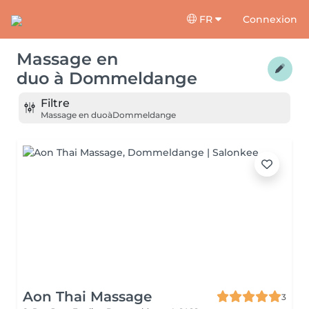
FR
Connexion
Massage en
duo
à
Dommeldange
Filtre
Massage en duo
à
Dommeldange
Aon Thai Massage
3