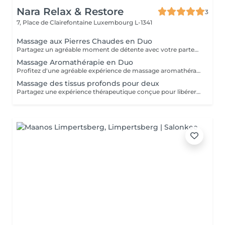
Nara Relax & Restore
3
7, Place de Clairefontaine
Luxembourg L-1341
Massage aux Pierres Chaudes en Duo
Partagez un agréable moment de détente avec votre partenaire, un proche ou un ami grâce à notre massage aux pierres chaudes en duo. La chaleur des pierres et les huiles chaudes aident à relâcher les tensions musculaires et procurent une expérience de bien-être apaisante.
Massage Aromathérapie en Duo
Profitez d'une agréable expérience de massage aromathérapie conçue pour deux personnes. Des huiles aromatiques soigneusement sélectionnées sont associées à des mouvements doux et fluides afin de créer un soin particulièrement apaisant. Les parfums naturels contribuent à instaurer une atmosphère sereine tandis que le massage favorise la détente et le confort. Un choix idéal pour les couples, amis ou membres d'une même famille souhaitant partager un agréable moment de bien-être.
Massage des tissus profonds pour deux
Partagez une expérience thérapeutique conçue pour libérer les tensions profondément installées et retrouver une meilleure liberté de mouvement. Grâce à des pressions lentes et ciblées, ce massage agit sur les couches musculaires profondes et les tissus conjonctifs. Il convient particulièrement aux personnes souffrant de tensions persistantes, de contraintes physiques ou menant un mode de vie actif.