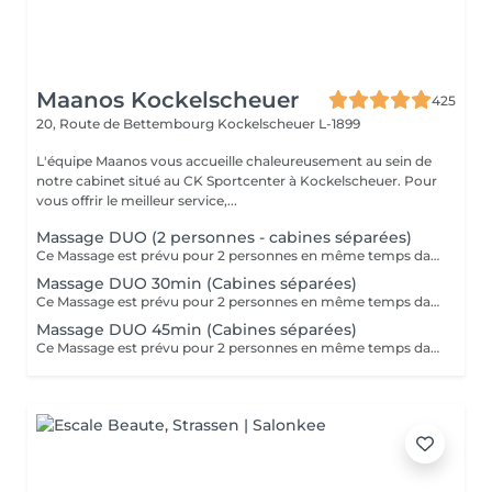
Maanos Kockelscheuer
425
20, Route de Bettembourg
Kockelscheuer L-1899
L'équipe Maanos vous accueille chaleureusement au sein de
notre cabinet situé au CK Sportcenter à Kockelscheuer. Pour
vous offrir le meilleur service,...
Massage DUO (2 personnes - cabines séparées)
Ce Massage est prévu pour 2 personnes en même temps dans 2 CABINES SÉPARÉES. Les 2 massages seront Sur Mesure, en fonction des envies et des besoins de chacun. -> Pour une cabine Duo voir Limpertsberg, Soleuvre ou Marnach.
Massage DUO 30min (Cabines séparées)
Ce Massage est prévu pour 2 personnes en même temps dans 2 CABINES SÉPARÉES. Les 2 massages seront Sur Mesure, en fonction des envies et des besoins de chacun. -> Pour une cabine Duo voir Limpertsberg, Soleuvre ou Marnach.
Massage DUO 45min (Cabines séparées)
Ce Massage est prévu pour 2 personnes en même temps dans 2 CABINES SÉPARÉES. Les 2 massages seront Sur Mesure, en fonction des envies et des besoins de chacun. -> Pour une cabine Duo voir Limpertsberg, Soleuvre ou Marnach.