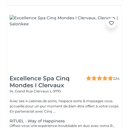
Excellence Spa Cinq
224
Mondes I Clervaux
14, Grand Rue
Clervaux L-9710
Avec ses 4 cabines de soins, l'espace soins & massages vous
accueille pour un pur moment de bien-être offert à votre corps.
En partenariat avec Cinq ...
RITUEL - Way of Happiness
Offrez-vous une expérience inoubliable en duo avec notre Rituel, où la signature Cinq Mondes vous transporte dans un monde de bien-être absolu à travers quatre soins d'exception, conçus pour raviver les sens et renforcer les liens, pour des moments de complicité et de détente partagés. * Gommage purifiant au Savon Noir Beldi * Enveloppement purifiant à la "Crème de Rassoul" * Massage oriental traditionnel relaxant * Soin du visage "KoBiDo" liftant et repulpant La durée de la prestation (190 min) inclut l'installation, le temps de relaxation intégré à nos soins (10 min), ainsi que le temps nécessaire pour se rincer/retirer le produit sous la douche. Tous nos rituels sont accompagnés d' un thé avec ses gourmandises.