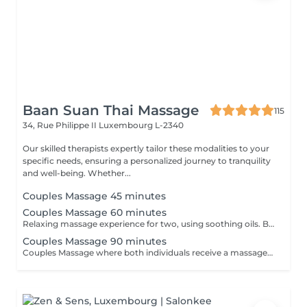
Baan Suan Thai Massage
115
34, Rue Philippe II
Luxembourg L-2340
Our skilled therapists expertly tailor these modalities to your
specific needs, ensuring a personalized journey to tranquility
and well-being. Whether...
Couples Massage 45 minutes
Couples Massage 60 minutes
Relaxing massage experience for two, using soothing oils. Both guests receive simultaneous treatments in a shared room, focusing on stress relief & comfort. *Price listed is per guest*
Couples Massage 90 minutes
Couples Massage where both individuals receive a massage simultaneously in the same room. This service is focused on relaxation and stress relief for couples. It's a practical way for partners to enjoy a massage experience together. 130 EUR per guest