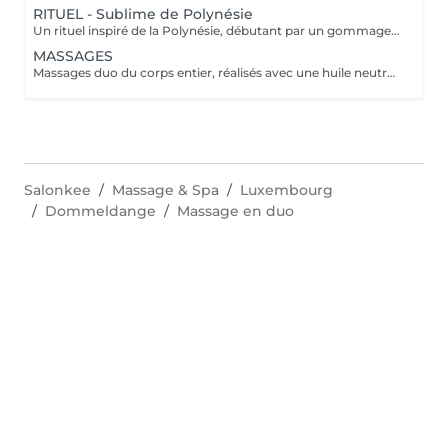
RITUEL - Sublime de Polynésie
Un rituel inspiré de la Polynésie, débutant par un gommage au sucre délicatement parfumé au Monoï de Tahiti. Il se poursuit par un massage rythmé et enveloppant, effectué généreusement avec les avant-bras, et stimule les points énergétiques, offrant une profonde sensation de détente et d'évasion. La durée de la prestation (90 min) inclut l'installation, le temps de relaxation intégré à nos soins (10 min), ainsi que le temps nécessaire pour se rincer/retirer le produit sous la douche (10min). Tous nos rituels sont accompagnés d' un thé avec ses gourmandises.
MASSAGES
Massages duo du corps entier, réalisés avec une huile neutre, orientale (manuvres lentes et profondes pour un pur moment de bien-être) ou polynésienne (rythmée et enveloppante aux mouvements fluides des avant-bras), vous invitent à un véritable voyage de douceur et d'harmonie. ou Le massage du visage stimulant en douceur les points énergétiques et libérant les tensions de la nuque, ou un massage personnalisé du corps ciblant les zones de votre choix, pour une détente profonde et sur mesure. La durée de la prestation (30min; 40min; 60min; 70min ou 90min) inclut l'installation et le temps de relaxation intégré à nos soins (10min).
Salonkee
Massage & Spa
Luxembourg
Dommeldange
Massage en duo