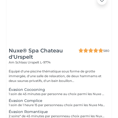
Nuxe® Spa Chateau
580
d'Urspelt
Am Schlass
Urspelt L-9774
Équipé d'une piscine thématique sous forme de grotte
immergée, d'une salle de relaxation, de deux hammams et
deux saunas privatifs, d'un bain bouillon...
Évasion Cocooning
1 soin de 45 minutes par personne au choix parmi les Nuxe Massages, Soins Visage ou Soins Corps. Choisissez le soin duo en deux fois
Évasion Complice
1 soin de 1 heure 15 par personneau choix parmi les Nuxe Massages, Soins Visage ou Soins Corps + 1 soin de 15 minutes par personne au choix parmi Relaxation Plantaire, Massage du Dos ou Massage Crânien
Évasion Romantique
2 soins* de 45 minutes par personneau choix parmi les Nuxe Massages, Soins Visage ou Soins Corps + 1 soin de 15 minutes par personneau choix parmi Relaxation Plantaire, Massage du Dos ou Massage Crânien.