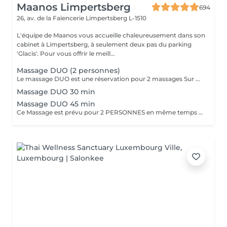
Maanos Limpertsberg
694
26, av. de la Faïencerie
Limpertsberg L-1510
L'équipe de Maanos vous accueille chaleureusement dans son
cabinet à Limpertsberg, à seulement deux pas du parking
'Glacis'. Pour vous offrir le meill...
Massage DUO (2 personnes)
Le massage DUO est une réservation pour 2 massages Sur Mesure, en même temps dans la même cabine. Les 2 personnes pourront personnaliser leurs massages en fonction de leurs envies. Possibilité de demander 2 cabines séparées en arrivant sur place.
Massage DUO 30 min
Massage DUO 45 min
Ce Massage est prévu pour 2 PERSONNES en même temps dans notre cabine DUO (2 cabines séparées aussi possible sur demande en arrivant). Les 2 massages seront Sur Mesure, en fonction des envies et des besoins de chacun.