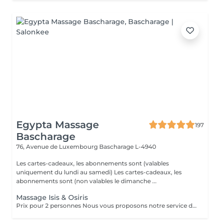
Egypta Massage
197
Bascharage
76, Avenue de Luxembourg
Bascharage L-4940
Les cartes-cadeaux, les abonnements sont (valables
uniquement du lundi au samedi) Les cartes-cadeaux, les
abonnements sont (non valables le dimanche ...
Massage Isis & Osiris
Prix pour 2 personnes Nous vous proposons notre service de massage pour couples. Le massage en couple vous permet de profiter de notre massothérapie en compagnie de votre conjoint dans une seule pièce. Cela permettrait aux couples d'en profiter doublement. Le couple bénéficie d'un moment en or pour renouer avec l'autre et ils peuvent apprendre comment prendre soin l'un de l'autre ou se mettre à l'aise mutuellement.