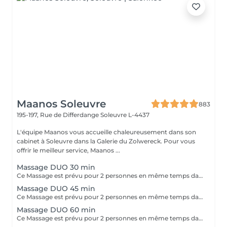
Maanos Soleuvre
883
195-197, Rue de Differdange
Soleuvre L-4437
L'équipe Maanos vous accueille chaleureusement dans son
cabinet à Soleuvre dans la Galerie du Zolwereck. Pour vous
offrir le meilleur service, Maanos ...
Massage DUO 30 min
Ce Massage est prévu pour 2 personnes en même temps dans notre cabine DUO (2 cabines séparées aussi possible sur demande en arrivant). Les 2 massages seront Sur Mesure, en fonction des envies et des besoins de chacun.
Massage DUO 45 min
Ce Massage est prévu pour 2 personnes en même temps dans notre cabine DUO (2 cabines séparées aussi possible sur demande en arrivant). Les 2 massages seront Sur Mesure, en fonction des envies et des besoins de chacun.
Massage DUO 60 min
Ce Massage est prévu pour 2 personnes en même temps dans notre cabine DUO (2 cabines séparées aussi possible sur demande en arrivant). Les 2 massages seront Sur Mesure, en fonction des envies et des besoins de chacun.