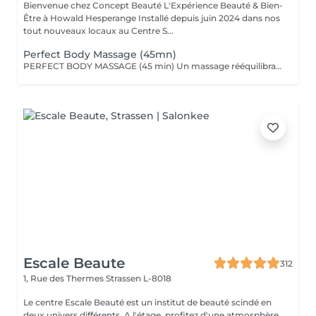
Bienvenue chez Concept Beauté L'Expérience Beauté & Bien-
Être à Howald Hesperange Installé depuis juin 2024 dans nos
tout nouveaux locaux au Centre S...
Perfect Body Massage (45mn)
PERFECT BODY MASSAGE (45 min) Un massage rééquilibrant qui allie des techniques relaxantes et tonifiantes pour une détente profonde du corps et de l'esprit. Ce soin sur-mesure, adapté à vos besoins, favorise la détente musculaire tout en stimulant la circulation pour une sensation de légèreté et de bien-être absolu. Les textures soyeuses et les actifs botaniques Comfort Zone, formulés sans silicones ni parabènes, enveloppent votre peau de douceur et hydratent intensément.
Escale Beaute
312
1, Rue des Thermes
Strassen L-8018
Le centre Escale Beauté est un institut de beauté scindé en
deux univers différents. A l'étage, profitez d'une atmosphère