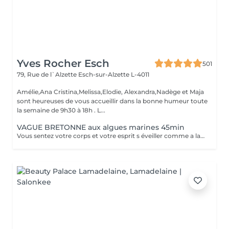
Yves Rocher Esch
501
79, Rue de l`Alzette
Esch-sur-Alzette L-4011
Amélie,Ana Cristina,Melissa,Elodie, Alexandra,Nadège et Maja
sont heureuses de vous accueillir dans la bonne humeur toute
la semaine de 9h30 à 18h . L...
VAGUE BRETONNE aux algues marines 45min
Vous sentez votre corps et votre esprit s éveiller comme a la suite d un bain dans l OCEAN. Vous vous tonicité et leur confort. sentez légère et revitalisée. Vos jambes retrouvent leur tonicité et leur confort