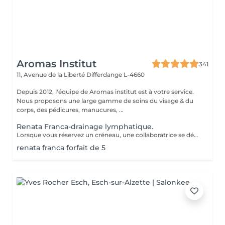
Aromas Institut
341
11, Avenue de la Liberté
Differdange L-4660
Depuis 2012, l'équipe de Aromas institut est à votre service.
Nous proposons une large gamme de soins du visage & du
corps, des pédicures, manucures, ...
Renata Franca-drainage lymphatique.
Lorsque vous réservez un créneau, une collaboratrice se dédit spécialement à vous durant cette heure, c'est pourquoi nous vous prions de nous avertir minimum 24h à l'avance en cas de désistement, sans quoi nous vous demanderons de régler la séance.Nous vous remercions de votre compréhension. Cette méthode venue du Brésil est principalement connue pour son massage lymphatique manuel drainant mais ce compose en réalité de 3 techniques différentes ! En effet la méthode Renata Franca, est une méthode revisité du drainage lymphatique traditionnel. La méthode devient une version plus tonique et plus ciblée du drainage lymphatique connu et pratiqué jusqu'à ce jour. Grâce à ces gestes toniques et fermes, ces pompages réguliers et un rythme plus rapide, il semblerait que la méthode Renata Franca permette d'obtenir des résultats plus rapides et visuellement impressionnants.
renata franca forfait de 5