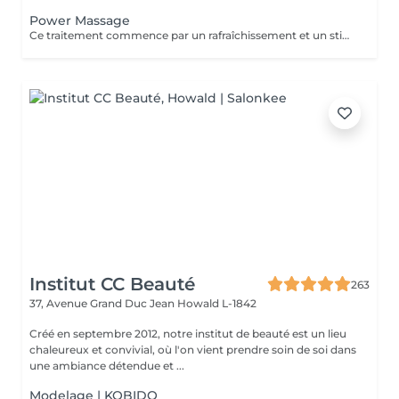
Power Massage
Ce traitement commence par un rafraîchissement et un stimulant des pieds aux huiles essentielles. Un massage profond de tout le corps pour soulager les tensions accumulées dans les muscles du dos, des épaules, du cou et de la tête. Un paquet de boue dégageant de la chaleur et absorbant les tensions est appliqué sur les zones de fatigue et de douleur musculaire pour soulager les tensions et faciliter la récupération musculaire.
Institut CC Beauté
263
37, Avenue Grand Duc Jean
Howald L-1842
Créé en septembre 2012, notre institut de beauté est un lieu
chaleureux et convivial, où l'on vient prendre soin de soi dans
une ambiance détendue et ...
Modelage | KOBIDO