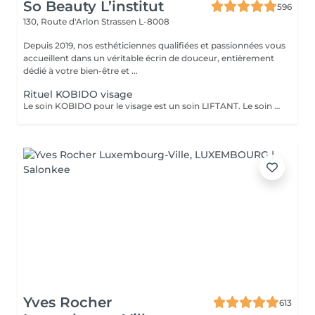
So Beauty L’institut
596
130, Route d'Arlon
Strassen L-8008
Depuis 2019, nos esthéticiennes qualifiées et passionnées vous
accueillent dans un véritable écrin de douceur, entièrement
dédié à votre bien-être et ...
Rituel KOBIDO visage
Le soin KOBIDO pour le visage est un soin LIFTANT. Le soin dure 1h15, et vous permettra de lifter complètement votre visage. Il est idéal de venir démaquillé pour commencer ce rituel. La praticienne commencera par un enchaînement de serviettes chaudes, puis viendra stimuler les cellules avec un instrument le RIDOKI. Suivi d'un massage doux avec des techniques de massage spécifiques au Kobido. Puis elle effectura des points de pressions sur les méridiens, pour terminer avec un passage au ROULEAU DE JADE. Laissez-vous porter par ce rituel anti-âge d'exeption à la fois relaxant et liftant.
Yves Rocher
613