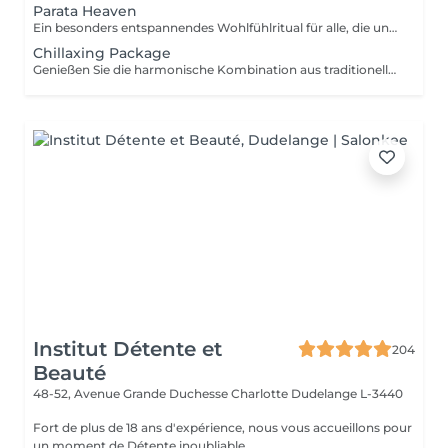
Parata Heaven
Ein besonders entspannendes Wohlfühlritual für alle, die unter Stress, Verspannungen oder geistiger Erschöpfung leiden. Die Kombination aus einer 60-minütigen Indischen Kopf- & Schultermassage und einer 30-minütigen Office-Syndrom Rücken- & Schultermassage konzentriert sich auf Kopfhaut, Nacken, Schultern und oberen Rücken, um Spannungen zu lösen und ein Gefühl von Leichtigkeit und Wohlbefinden zu schaffen. Enthalten sind: Indische Kopf- & Schultermassage 60 Min. Office-Syndrom Rücken- & Schultermassage 30 Min.
Chillaxing Package
Genießen Sie die harmonische Kombination aus traditioneller thailändischer Gesichtsmassage und gezielter Entlastung des Oberkörpers. Dieses Paket vereint eine 60-minütige Thailändische Gesichtsmassage mit einer 30-minütigen Office-Syndrom Rücken- & Schultermassage, um Verspannungen zu lösen, die Haut frisch und strahlend wirken zu lassen und tiefe Entspannung zu fördern. Enthalten sind: Thailändische Gesichtsmassage 60 Min. Office-Syndrom Rücken- & Schultermassage 30 Min.
Institut Détente et
204
Beauté
48-52, Avenue Grande Duchesse Charlotte
Dudelange L-3440
Fort de plus de 18 ans d'expérience, nous vous accueillons pour
un moment de Détente inoubliable.