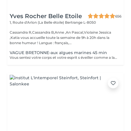
Yves Rocher Belle Etoile
656
1, Route d'Arlon (La Belle étoile)
Bertrange L-8050
Cassandra R,Cassandra B,Anne ,An Pascal,Violaine Jessica
,Katia vous accueille toute la semaine de 9h à 20h dans la
bonne humeur ! Langue : français,...
VAGUE BRETONNE-aux algues marines 45 min
Vous sentez votre corps et votre esprit s éveiller comme a la suite d un bain dans l OCEAN. Vous vous tonicité et leur confort. sentez légère et revitalisée. Vos jambes retrouvent leur tonicité et leur confort