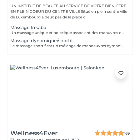
UN INSTITUT DE BEAUTÉ AU SERVICE DE VOTRE BIEN-ÊTRE
EN PLEIN COEUR DU CENTRE VILLE Situé en plein centre ville
de Luxembourg à deux pas de la place d...
Massage Inkaba
Un massage unique et holistique associant des manuvres originaire du monde entier, alliant mouvements lents et appuyés. Ce massage stimule les défenses immunitaires de notre corps et augmente le niveau d'énergie. Evasion et relaxation profonde garanties !
Massage dynamique/sportif
Le massage sportif est un mélange de manoeuvres dymaniques et profondes sur les muscles : pétrissages, frictions, pressions, vibrations et étirements contribuent à préparer, restaurer ou entretenir le physique du sportif ou de toute autre personne physiquement active. Véritable booster d'énergie, ce massage stimule et revitalise.
Wellness4Ever
169
73, route d'Arlon
Luxembourg L-1140