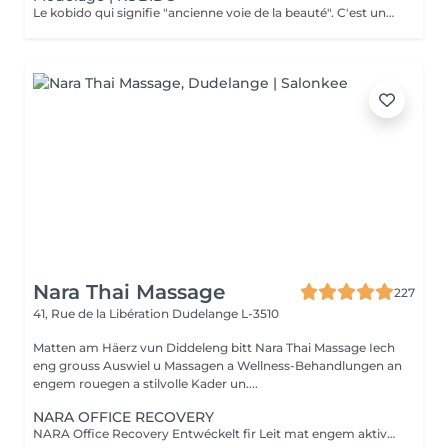
Le kobido qui signifie "ancienne voie de la beauté". C'est une très ancienne technique de massage japonais. Le massage facial kobido régénère, stimule le teint de la peau du visage, améliore la circulation sanguine et lymphatique, favorise la relaxation des tissus et du cuir chevelu.
Nara Thai Massage
227
41, Rue de la Libération
Dudelange L-3510
Matten am Häerz vun Diddeleng bitt Nara Thai Massage Iech
eng grouss Auswiel u Massagen a Wellness-Behandlungen an
engem rouegen a stilvolle Kader un....
NARA OFFICE RECOVERY
NARA Office Recovery Entwéckelt fir Leit mat engem aktive Beruff, déi ënner Middegkeet duerch Bildschiermaarbecht, Verspanungen am Hals- a Schëllerberäich, midd Aen, Energiemangel oder alldeeglechem Stress leiden. Office Reset 30 Min. · 69 € Eng intensiv Express-Behandlung, déi Verspanungen am Uewerkierper léist an de Geescht berouegt ideal, wann Dir nëmme wéineg Zäit hutt. Enthält: Massage vum ieweschte Réck Hals- a Schëllermassage Akupressur-Kappmassage Geziilt Uwendung vu waarme Steng Ofkillend Jademask fir d'Aen Resultater: Méi entspaant Muskelen E méi liicht Gefill am Kapp Entspaant an erfrëscht Aen E méi rouege Geescht Ideal fir an der Mëttespaus oder no der Aarbecht. Office Reset Plus 45 Min. · 89 € Eng méi intensiv Behandlung vum Uewerkierper, ergänzt duerch eng entspaanend Foussmassage fir midd a schwéier Féiss. Enthält: Massage vum ieweschte Réck Hals- a Schëllermassage Akupressur-Kappmassage Entspanend Foussmassage Geziilt Uwendung vu waarme Steng Ofkillend Jademask fir d'Aen Resultater: Manner Verspanungen duerch laangt Sëtzen Erfrëscht Féiss a Been Nei Energie E méi entspaan de Kierper an e méi rouege Geescht Executive Recovery 75 Min. · 139 € Eist komplett Ritual vu Kapp bis Fouss, speziell entwéckelt fir ugesammelte Stress an déif kierperlech Middegkeet ze reduzéieren. Enthält: Intensiv Réckmassage Hals- a Schëllermassage Akupressur-Kappmassage Akupressur vun den Hänn Foussreflexologie Geziilt Uwendung vu waarme Steng Entspanung vun den Ae mat enger ofkillender Jademask Resultater: Déif Entspanung vun de Muskelen E méi liichten a revitaliséierte Kierper E méi rouege Geescht Nei Balance a Vitalitéit All eis Behandlunge gi mat biologeschem Kokosnossueleg a biologeschen Aromatherapie-Ueleger duerchgefouert. Si maachen d'Haut mëll, reduzéieren d'Muskelverspanungen a fërderen eng déif Entspanung.