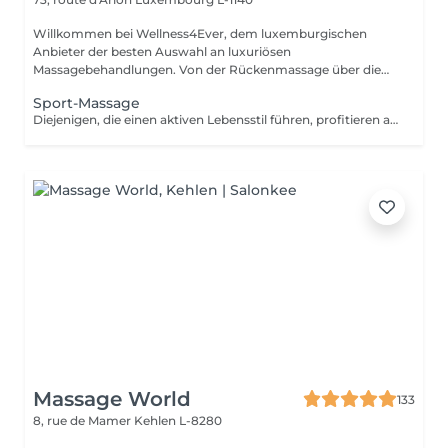
Willkommen bei Wellness4Ever, dem luxemburgischen
Anbieter der besten Auswahl an luxuriösen
Massagebehandlungen. Von der Rückenmassage über die
Kerzen...
Sport-Massage
Diejenigen, die einen aktiven Lebensstil führen, profitieren am meisten von unserer Sportmassage, einer exquisiten Tiefengewebetherapie, die müde, schmerzende Muskeln und Steifheit in Verbindung mit Sport lindert.
Massage World
133
8, rue de Mamer
Kehlen L-8280