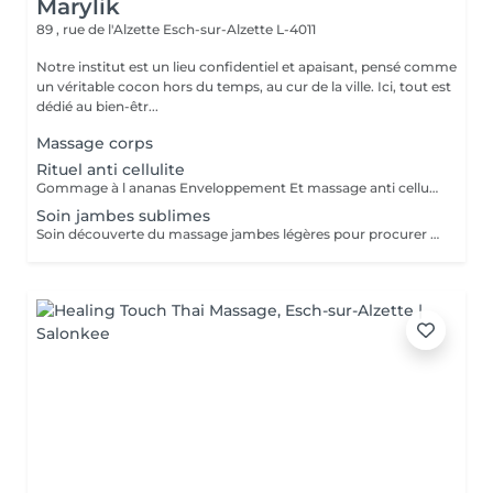
Marylik
89 , rue de l'Alzette
Esch-sur-Alzette L-4011
Notre institut est un lieu confidentiel et apaisant, pensé comme
un véritable cocon hors du temps, au cur de la ville. Ici, tout est
dédié au bien-êtr...
Massage corps
Rituel anti cellulite
Gommage à l ananas Enveloppement Et massage anti cellulite pour améliorer l aspect de la peau et la fermeté au noveau des zones traitées
Soin jambes sublimes
Soin découverte du massage jambes légères pour procurer une sensation de fraîcheur et atténuer l inconfort des jambes