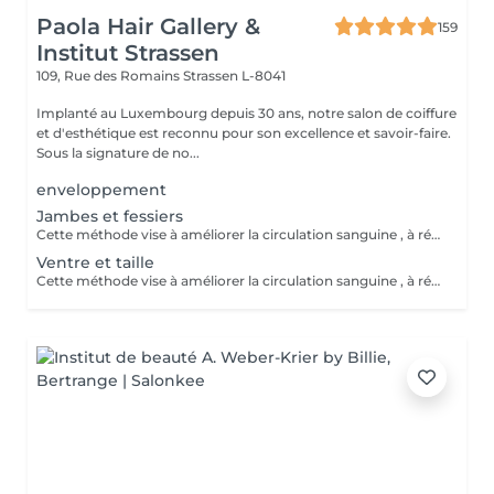
Paola Hair Gallery &
159
Institut Strassen
109, Rue des Romains
Strassen L-8041
Implanté au Luxembourg depuis 30 ans, notre salon de coiffure
et d'esthétique est reconnu pour son excellence et savoir-faire.
Sous la signature de no...
enveloppement
Jambes et fessiers
Cette méthode vise à améliorer la circulation sanguine , à réduire la cellulite , à favoriser le drainage lymphatique et à détendre les muscles . Elle peut également contribuer à la réduction du stress et à l'amélioration de la texture de la peau.
Ventre et taille
Cette méthode vise à améliorer la circulation sanguine , à réduire la cellulite , à favoriser le drainage lymphatique et à détendre les muscles . Elle peut également contribuer à la réduction du stress et à l'amélioration de la texture de la peau.