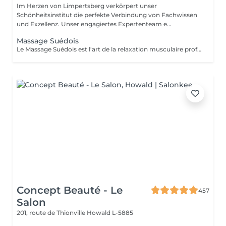
Im Herzen von Limpertsberg verkörpert unser
Schönheitsinstitut die perfekte Verbindung von Fachwissen
und Exzellenz. Unser engagiertes Expertenteam e...
Massage Suédois
Le Massage Suédois est l'art de la relaxation musculaire profonde. Nos thérapeutes experts utilisent des mouvements fluides et des pressions modulables pour détendre les muscles et réduire les tensions. Idéal pour soulager le stress, améliorer la circulation et retrouver une mobilité optimale. Offrez à votre corps le traitement qu'il mérite et ressentez la différence dès la première séance.
Concept Beauté - Le
457
Salon
201, route de Thionville
Howald L-5885