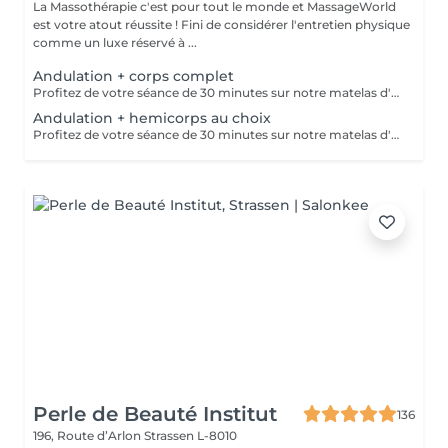
La Massothérapie c'est pour tout le monde et MassageWorld
est votre atout réussite ! Fini de considérer l'entretien physique
comme un luxe réservé à ...
Andulation + corps complet
Profitez de votre séance de 30 minutes sur notre matelas d'andulation pour une efficacité maximale de votre massage sportif de 75 minutes. Propriétés du matelas d'andulation : stimulation du flux lymphatique, augmentation de la circulation sanguine, production énergétique cellulaire, activation des mécanismes de détente musculaire, refoulement des signaux douloureux.
Andulation + hemicorps au choix
Profitez de votre séance de 30 minutes sur notre matelas d'andulation pour une efficacité maximale de votre massage DeepTissue. Propriétés du matelas d'andulation : stimulation du flux lymphatique, augmentation de la circulation sanguine, production énergétique cellulaire, activation des mécanismes de détente musculaire, refoulement des signaux douloureux.
Perle de Beauté Institut
136
196, Route d’Arlon
Strassen L-8010