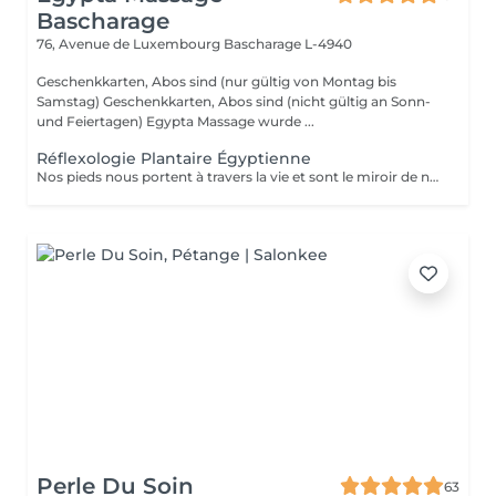
Bascharage
76, Avenue de Luxembourg
Bascharage L-4940
Geschenkkarten, Abos sind (nur gültig von Montag bis
Samstag) Geschenkkarten, Abos sind (nicht gültig an Sonn-
und Feiertagen) Egypta Massage wurde ...
Réflexologie Plantaire Égyptienne
Nos pieds nous portent à travers la vie et sont le miroir de notre santé. Le massage égyptien de la réflexologie remonte à 2330 avant J.-C. selon des inscriptions qui ont été retrouvées montrant d'anciens égyptiens pratiquant ce type de traitement médical. Le massage des pieds soulage les tensions et favorise l'auto-guérison.
Perle Du Soin
63