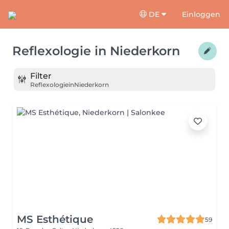
DE
Einloggen
Reflexologie
in
Niederkorn
Filter
Reflexologie
in
Niederkorn
MS Esthétique
59