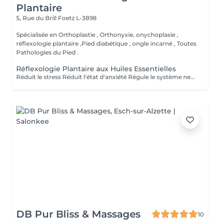
Plantaire
5, Rue du Brill
Foetz L-3898
Spécialisée en Orthoplastie , Orthonyxie, onychoplasie ,
réflexologie plantaire ,Pied diabétique , ongle incarné , Toutes
Pathologies du Pied .
Réflexologie Plantaire aux Huiles Essentielles
Réduit le stress Réduit l'état d'anxiété Régule le système nerveux et hormonal Soulagé les tensions Soulagé la douleur Active la circulation sanguine et lymphatique Aide à la récupération post opératoire Revitalisé les énergies Aide à l'élimination des toxines, toxiques et cristaux d'acide urique Favorise la relaxation général Améliorer la qualité du sommeil Améliorer le système immunitaire
DB Pur Bliss & Massages
10