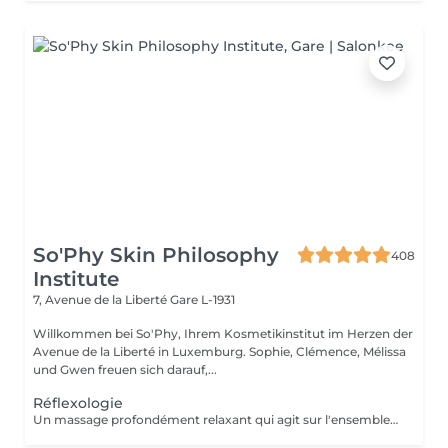
So'Phy Skin Philosophy
408
Institute
7, Avenue de la Liberté
Gare L-1931
Willkommen bei So'Phy, Ihrem Kosmetikinstitut im Herzen der
Avenue de la Liberté in Luxemburg. Sophie, Clémence, Mélissa
und Gwen freuen sich darauf,...
Réflexologie
Un massage profondément relaxant qui agit sur l'ensemble du corps à travers des points spécifiques situés au niveau des pieds. Grâce à des pressions ciblées, ce soin permet de relâcher les tensions, stimuler les fonctions naturelles de l'organisme et favoriser une sensation de rééquilibrage global. Il procure une détente profonde, améliore la sensation de légèreté et contribue à apaiser le corps comme l'esprit. Un moment idéal pour relâcher les tensions accumulées, se recentrer et retrouver un état de bien-être global.