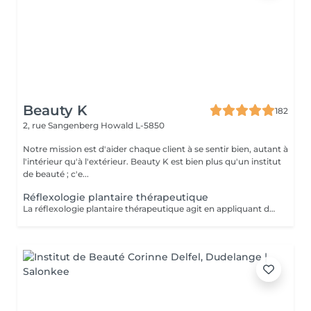
Beauty K
182
2, rue Sangenberg
Howald L-5850
Notre mission est d'aider chaque client à se sentir bien, autant à
l'intérieur qu'à l'extérieur. Beauty K est bien plus qu'un institut
de beauté ; c'e...
Réflexologie plantaire thérapeutique
La réflexologie plantaire thérapeutique agit en appliquant des pressions précises sur les pieds selon un protocole structuré, visant à rééquilibrer les systèmes endocrinien, nerveux, lymphatique, digestif et respiratoire. Ce soin aide à libérer les tensions et à réduire le stress, souvent à l'origine de divers déséquilibres physiques et psychiques. En stimulant la circulation sanguine et lymphatique, il favorise une meilleure oxygénation et l'élimination des toxines. Certaines zones réflexes peuvent être sensibles : cela indique un besoin de rééquilibrage. Ce soin global favorise l'harmonie entre corps et esprit, aidant à restaurer la vitalité et le bien-être général.