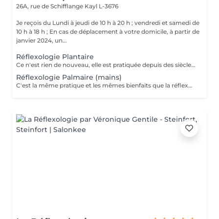
26A, rue de Schifflange
Kayl L-3676
Je reçois du Lundi à jeudi de 10 h à 20 h ; vendredi et samedi de
10 h à 18 h ; En cas de déplacement à votre domicile, à partir de
janvier 2024, un...
Réflexologie Plantaire
Ce n'est rien de nouveau, elle est pratiquée depuis des siècles, en Egypte, Tibet et Chine ; C'est une Technique manuelle, naturelle et sans danger. Elle ne guérit pas mais par une stimulation des zones réflexes, nous aidons l'organisme à un bon fonctionnement : urinaire, respiratoire, digestif, endocrinien et osseux. Le Pied est le corps en miniature. Nous pouvons constater que chaque zone est reliée à des organes précis du corps et par l'action du toucher, le corps va recevoir une information et va le transmettre au système nerveux. C'est une médecine ou thérapie douce utilisée pour relâcher les tensions du corps en utilisant le massage ou des pressions sur le pied ! C'est pourquoi nous parlerons d'Aide et d'Accompagnement
Réflexologie Palmaire (mains)
C'est la même pratique et les mêmes bienfaits que la réflexologie des pieds ; "de plus c est très bénéfique pour les douleurs des articulations des mains , et pour ceux qui ont de l 'arthrose également..." contre indication : Femmes enceintes (- de 3 mois) ; pacemaker, thrombose, cancer et Fièvre.