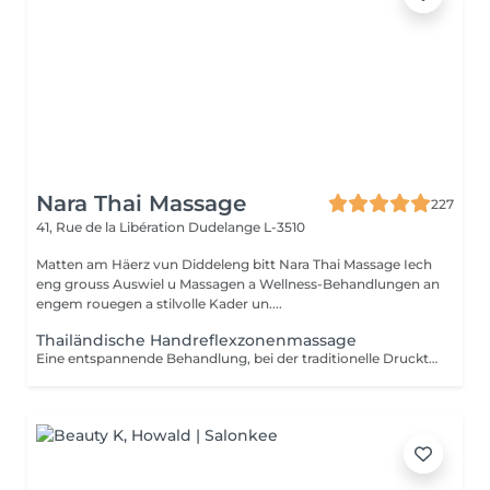
Nara Thai Massage
227
41, Rue de la Libération
Dudelange L-3510
Matten am Häerz vun Diddeleng bitt Nara Thai Massage Iech
eng grouss Auswiel u Massagen a Wellness-Behandlungen an
engem rouegen a stilvolle Kader un....
Thailändische Handreflexzonenmassage
Eine entspannende Behandlung, bei der traditionelle Drucktechniken an ausgewählten Punkten der Hände angewendet werden. Ideal für beanspruchte Hände und für Menschen, die viel am Computer arbeiten, schreiben oder mobile Geräte nutzen.