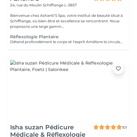
24, rue du Moulin
Schifflange L-3857
Bienvenue chez Ashanti'S Spa, votre institut de beauté situé à
Schifflange, où bien-être et excellence se rencontrent. Nous
proposons une large gamm...
Réflexologie Plantaire
Détend profondément le corps et l'esprit Améliore la circulation sanguine et lymphatique Aide à éliminer les tensions et les blocages énergétiques Renforce le système immunitaire Idéal pour : se ressourcer, apaiser le mental et réharmoniser le corps naturellement
Isha suzan Pédicure
101
Médicale & Réflexologie