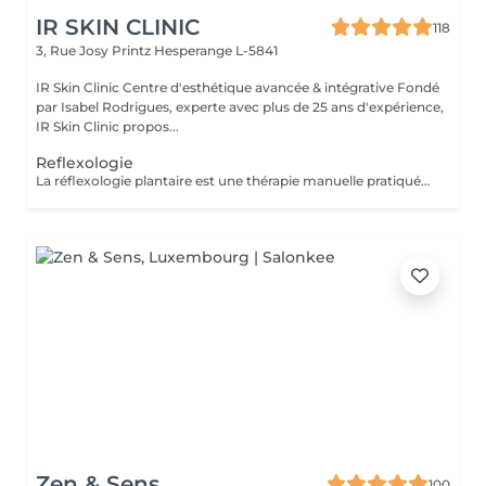
IR SKIN CLINIC
118
3, Rue Josy Printz
Hesperange L-5841
IR Skin Clinic Centre d'esthétique avancée & intégrative Fondé
par Isabel Rodrigues, experte avec plus de 25 ans d'expérience,
IR Skin Clinic propos...
Reflexologie
La réflexologie plantaire est une thérapie manuelle pratiquée sur les pieds. Chaque partie du pied est reliée à travers le système nerveux à différents organes du corps. Au total, il existe 7200 terminaisons nerveuses au niveau des deux pieds, on peut donc traiter différents organes en appliquant une légère pression au niveau des pieds.
Zen & Sens
100