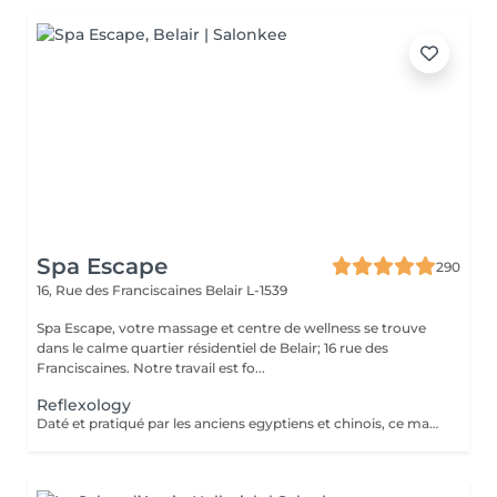
Spa Escape
290
16, Rue des Franciscaines
Belair L-1539
Spa Escape, votre massage et centre de wellness se trouve
dans le calme quartier résidentiel de Belair; 16 rue des
Franciscaines. Notre travail est fo...
Reflexology
Daté et pratiqué par les anciens egyptiens et chinois, ce massage des pieds sur des points précis facilite l'élimination des toxines. Douleurs et tensions disparaissent dans tout le corps comme par enchantement