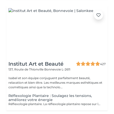
Institut Art et Beauté
427
137, Route de Thionville
Bonnevoie L-2611
Isabel et son équipe conjuguent parfaitement beauté,
relaxation et bien-être. Les meilleures marques esthétiques et
cosmétiques ainsi que la technolo...
Réflexologie Plantaire : Soulagez les tensions,
améliorez votre énergie
Réflexologie plantaire. La réflexologie plantaire repose sur le principe que les pieds sont une représentation miniature du corps humain. Chaque terminaison nerveuse correspond à un organe ou une partie de l'organisme. Lorsqu'un organe fonctionne mal, la circulation de l'énergie vitale est entravée, ce qui se répercute au niveau des pieds. Objectifs de la Réflexologie Plantaire La réflexologie vise à stimuler les capacités d'autorégulation du corps. La pression dynamique exercée sur une zone spécifique (zone réflexe) provoque un effet thérapeutique sur l'organe correspondant. Indications Thérapeutiques La réflexologie est indiquée pour les troubles fonctionnels tels que : Gestion du stress Maux de dos Troubles digestifs Migraines Troubles du sommeil Sinusite Douleurs Estheticienne Formée Marie