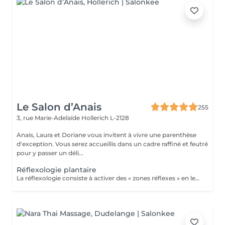
Le Salon d’Anais
255
3, rue Marie-Adelaïde
Hollerich L-2128
Anais, Laura et Doriane vous invitent à vivre une parenthèse
d'exception. Vous serez accueillis dans un cadre raffiné et feutré
pour y passer un déli...
Réflexologie plantaire
La réflexologie consiste à activer des « zones réflexes » en les massant du bout du doigt. Afin de soulager des douleurs à distance et rééquilibrer diverses fonctions vitales. Dans le cas de la réflexologie plantaire, ces fameuses zones sont situées au niveau des pieds. Les réflexologues considèrent qu'elles sont toutes associées à un organe, une partie du corps ou encore à une glande précise. La carte de réflexologie plantaire est vraiment très détaillée !