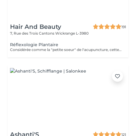
Hair And Beauty
191
7, Rue des Trois Cantons
Wickrange L-3980
Réflexologie Plantaire
Considérée comme la "petite soeur" de l'acupuncture, cette thérapie en médecine parallèle a pour but la prévention de la maladie, de malaises et de soulager sinon éradiquer les problèmes existants. Elle permet une approche différente et complémentaire de la médecine allopathique. Elle permet un traitement de fond. Les pressions, respirations agissent sur toutes les fonctions et organes du corps tout entier. Pour tous âges à "Consommer sans modération"
Ashanti'S
121