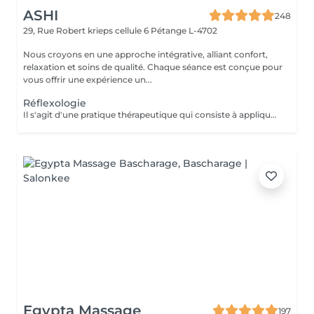
ASHI
248
29, Rue Robert krieps cellule 6
Pétange L-4702
Nous croyons en une approche intégrative, alliant confort,
relaxation et soins de qualité. Chaque séance est conçue pour
vous offrir une expérience un...
Réflexologie
Il s'agit d'une pratique thérapeutique qui consiste à appliquer une pression sur des points spécifiques des pieds. On pense que ces points correspondent à différents organes et systèmes du corps, favorisant la relaxation et soulageant les tensions.
Egypta Massage
197