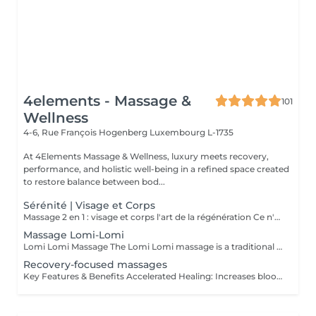
4elements - Massage &
101
Wellness
4-6, Rue François Hogenberg
Luxembourg L-1735
At 4Elements Massage & Wellness, luxury meets recovery,
performance, and holistic well-being in a refined space created
to restore balance between bod...
Sérénité | Visage et Corps
Massage 2 en 1 : visage et corps l'art de la régénération Ce n'est pas simplement un massage. C'est une profonde réinitialisation de tout l'organisme en une seule séance. Pendant que le corps se libère des tensions et de la fatigue, le visage retrouve fraîcheur, tonicité et éclat naturel. Les processus de régénération s'activent, le drainage lymphatique s'améliore, la légèreté revient dans le corps et la clarté dans l'esprit. Un visage raffermi et soigneusement sublimé Un corps détendu, vivant et harmonieux Une sensation de calme qui se ressent de l'intérieur Le choix idéal pour celles et ceux qui souhaitent mieux paraître, ressentir davantage et optimiser leur temps. Une seule séance des résultats visibles et un plaisir profond. Offrez-vous le luxe de prendre soin de vous.
Massage Lomi-Lomi
Lomi Lomi Massage The Lomi Lomi massage is a traditional Hawaiian technique known for its long, flowing, wave-like movements that soothe the body and calm the mind. Using her forearms and rhythmic, continuous motions, Ksenija creates a deep sense of relaxation, helping to release tension, melt stress, and restore emotional balance. It's a gentle, holistic, and extremely comforting experience like being carried by warm ocean waves. Perfect for anyone seeking profound relaxation and inner harmony.
Recovery-focused massages
Key Features & Benefits Accelerated Healing: Increases blood flow to muscles and tendons, delivering essential nutrients and oxygen to repair tissue. Reduced Soreness & Stiffness: Eases Delayed Onset Muscle Soreness (DOMS) and increases range of motion by loosening tight muscles. Waste Removal: Aids in flushing out lactic acid and metabolic waste products from muscles. Injury Prevention: Identifies and releases muscle adhesions (knots) that cause imbalances, reducing the risk of further injury. Targeted Approach: Focuses on specific muscle groups or areas of pain, such as the back, shoulders, or hips.