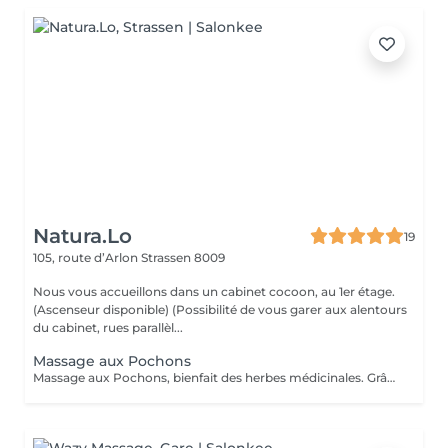
Natura.Lo
19
105, route d’Arlon
Strassen 8009
Nous vous accueillons dans un cabinet cocoon, au 1er étage.
(Ascenseur disponible) (Possibilité de vous garer aux alentours
du cabinet, rues parallèl...
Massage aux Pochons
Massage aux Pochons, bienfait des herbes médicinales. Grâce aux pochons de plantes aromatiques et chaudes, on obtient une profonde relaxation des muscles, une bonne circulation, exfoliant et l'annulation des blocages musculaires. Attention: ce massage ne convient pas aux femmes enceintes, aux personnes hémophiles, aux personnes ayant des problèmes cardiaques. (Si vous le souhaitez après le soin, vous repartirez avec vos pochons, soit pour un prochain massage soit à utiliser dans un bain et continuer à profiter des bienfaits des herbes, ou encore comme exfoliant sous la douche. 10€/pochons seront facturés en supplément)