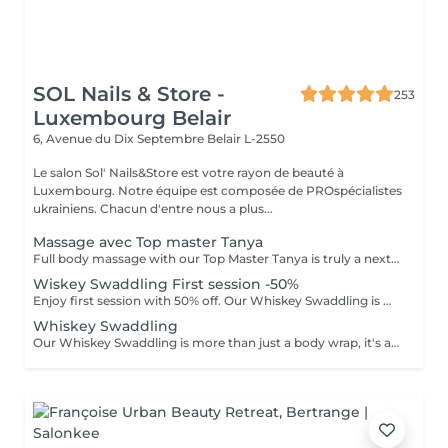
SOL Nails & Store -
253
Luxembourg Belair
6, Avenue du Dix Septembre
Belair L-2550
Le salon Sol' Nails&Store est votre rayon de beauté à
Luxembourg. Notre équipe est composée de PROspécialistes
ukrainiens. Chacun d'entre nous a plus...
Massage avec Top master Tanya
Full body massage with our Top Master Tanya is truly a next-level experience. With more than 10 years of professional experience, she has an exceptional understanding of the body and its individual needs. Tanya adapts her technique exactly to what your body requires, often sensing it even before you do. This type of massage is designed to release tension, improve circulation, and promote deep relaxation. The treatment typically focuses on the back, shoulders, arms, legs, and other key tension areas, using smooth, flowing, and soothing massage techniques. Result: a feeling of lightness, relaxation, and renewed body comfort. Recommended frequency: from once a week to once a month, depending on your personal needs and stress level.
Wiskey Swaddling First session -50%
Enjoy first session with 50% off. Our Whiskey Swaddling is more than just a body wrap, it's a full-body ritual designed to detox, tone, and deeply nourish your skin. We tailor the wrap to your needs using active-rich formulas, then wrap you in bandages, film, and warmth to boost results. The gentle contrast in temperature combined with potent actives works wonders and the results speak for themselves: Benefits: -Body detox & inch loss -Firmer, smoother skin -Improved tone & circulation
Whiskey Swaddling
Our Whiskey Swaddling is more than just a body wrap, it's a full-body ritual designed to detox, tone, and deeply nourish your skin. We tailor the wrap to your needs using active-rich formulas, then wrap you in bandages, film, and warmth to boost results. The gentle contrast in temperature combined with potent actives works wonders and the results speak for themselves: Benefits: -Body detox & inch loss -Firmer, smoother skin -Improved tone & circulation