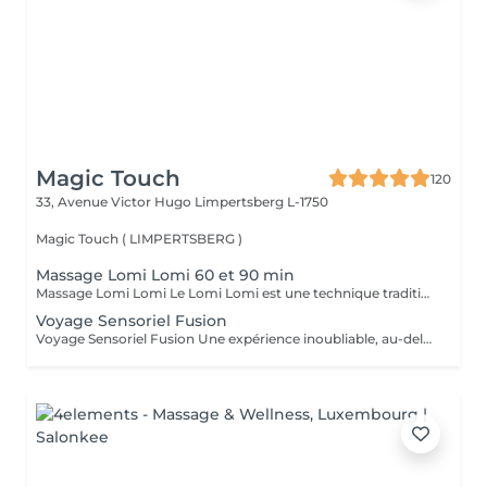
Magic Touch
120
33, Avenue Victor Hugo
Limpertsberg L-1750
Magic Touch ( LIMPERTSBERG )
Massage Lomi Lomi 60 et 90 min
Massage Lomi Lomi Le Lomi Lomi est une technique traditionnelle hawaïenne qui va bien au-delà du simple toucher c'est une invitation à l'harmonie entre le corps, l'esprit et l'âme. Avec des mouvements longs, fluides et rythmés, rappelant le va-et-vient des vagues de l'océan, le praticien enveloppe le corps avec ses mains et ses avant-bras, créant une expérience d'accueil profond. Bienfaits : Relaxation profonde Soulagement des tensions musculaires Amélioration de la circulation et de l'énergie vitale Sensation de légèreté, de renouveau et de bien-être Un véritable câlin sous forme de soin.
Voyage Sensoriel Fusion
Voyage Sensoriel Fusion Une expérience inoubliable, au-delà du massage Plus qu'un simple massage, c'est une véritable expérience immersive qui invite à l'harmonie entre le corps, l'esprit et l'âme. Grâce à des mouvements longs, fluides et enveloppants, associés à la puissance de la luminothérapie, de l'aromathérapie, de la musicothérapie et de l'alignement des chakras, vous êtes transporté(e) dans un univers unique de détente et de connexion intérieure. Les bienfaits : Libération des tensions physiques et mentales Réduction immédiate du stress Circulation d'énergie et sensation de vitalité Bien-être profond, légèreté et renouveau Une expérience inoubliable comme un voyage qui réveille tous vos sens.