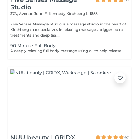
Studio
37A, Avenue John F. Kennedy
Kirchberg L-1855
Five Senses Massage Studio is a massage studio in the heart of
Kirchberg that specializes in relaxing massages, trigger point
treatments and deep tiss...
90-Minute Full Body
A deeply relaxing full body massage using oil to help release tension, calm the nervous system, and restore overall wellbeing. The treatment typically includes the feet, legs (front and back), back, arms, shoulders, and neck. Pressure and focus areas can be adjusted according to your needs and preferences and discussed before the session.
NUU beauty | GRIDX
97