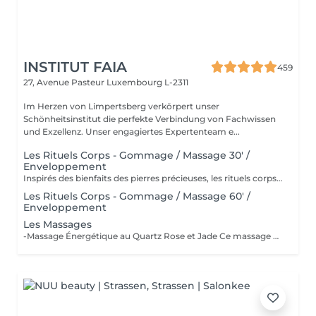
INSTITUT FAIA
459
27, Avenue Pasteur
Luxembourg L-2311
Im Herzen von Limpertsberg verkörpert unser
Schönheitsinstitut die perfekte Verbindung von Fachwissen
und Exzellenz. Unser engagiertes Expertenteam e...
Les Rituels Corps - Gommage / Massage 30' /
Enveloppement
Inspirés des bienfaits des pierres précieuses, les rituels corps Gemology associent techniques de massage expertes et actifs minéraux pour offrir un moment de détente absolue. Chaque soin est conçu pour rééquilibrer, hydrater, raffermir ou détoxifier la peau, tout en apaisant le corps et l'esprit. Une expérience sensorielle unique, où luxe et efficacité se rencontrent pour révéler l'éclat naturel de votre peau.
Les Rituels Corps - Gommage / Massage 60' /
Enveloppement
Les Massages
-Massage Énergétique au Quartz Rose et Jade Ce massage unique associe la puissance vibratoire des pierres précieuses à des manuvres profondes et relaxantes. Grâce au quartz rose et au jade, il rééquilibre les énergies, relâche les tensions et réveille l'éclat intérieur. Un véritable soin holistique, pour le corps et l'esprit. -Massage Ressourçant Future Maman Spécialement conçu pour accompagner la femme enceinte en douceur, ce massage soulage les tensions, améliore la circulation et procure une profonde sensation de bien-être. Réalisé avec des mouvements enveloppants et des produits adaptés, il offre un moment précieux de connexion avec soi et avec bébé.