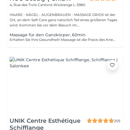
4, Rue des Trois Cantons
Wickrange L-3980
HAARE - NÄGEL - AUGENBRAUEN - MASSAGE GRIDX ist der
Ort, an dem Self-Care ganz natürlich Teil eines größeren Tages
wird. Kommen Sie vor dem Besuch im...
Massage für den Ganzkörper, 60min
Erhalten Sie Ihre Gesundheit! Massage ist die Praxis des Knetens oder Bearbeitens der Muskeln und anderer Weichteile einer Person, um Stress zu reduzieren, Muskelschmerzen zu lindern, die Entspannung zu fördern und die Funktion des Immunsystems zu verbessern. Vorteile einer Ganzkörpermassage für die Gesundheit: - reduziert Stress - entspannend - verbessert die Durchblutung - verbessert das Immunsystem des Körpers Wie wird eine Ganzkörpermassage durchgeführt? - Kopf und Nacken werden massiert - Schultern und Rücken werden massiert - Hände und Arme werden massiert - Füße und Beine werden massiert - der Bauch wird massiert Altersbeschränkungen: es gibt keine Altersbeschränkungen für dieses Verfahren. Empfehlungen nach dem Eingriff: nach dem Eingriff 2-3 Stunden keinen Sport und plötzliche Bewegungen machen. Frequenz: 1-2 Mal pro Woche, insgesamt 10 Mal. Wiederholen Sie den Eingriff alle 3-6 Monate.
UNIK Centre Esthétique
205
Schifflange