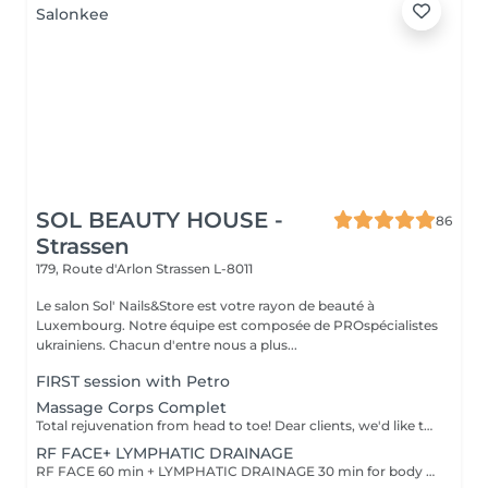
SOL BEAUTY HOUSE -
86
Strassen
179, Route d'Arlon
Strassen L-8011
Le salon Sol' Nails&Store est votre rayon de beauté à
Luxembourg. Notre équipe est composée de PROspécialistes
ukrainiens. Chacun d'entre nous a plus...
FIRST session with Petro
Massage Corps Complet
Total rejuvenation from head to toe! Dear clients, we'd like to draw your attention to the fact that the actual massage time is indicated in parentheses next to the name of the massage. The duration list on the website includes time for room and client preparation. We strive to provide you with the highest quality and comfort. Thank you for your understanding. WHAT IS FULL BODY MASSAGE? It's a comprehensive massage that targets all major muscle groups, relieving stress, tension, and fatigue throughout the entire body. Using a combination of techniques, this treatment boosts circulation, relaxes the nervous system, and restores your natural energy balance. Ideal for those needing a full reset for both body and mind.
RF FACE+ LYMPHATIC DRAINAGE
RF FACE 60 min + LYMPHATIC DRAINAGE 30 min for body Your face lifts. Your body drains. Two systems working together to provide the full experience.