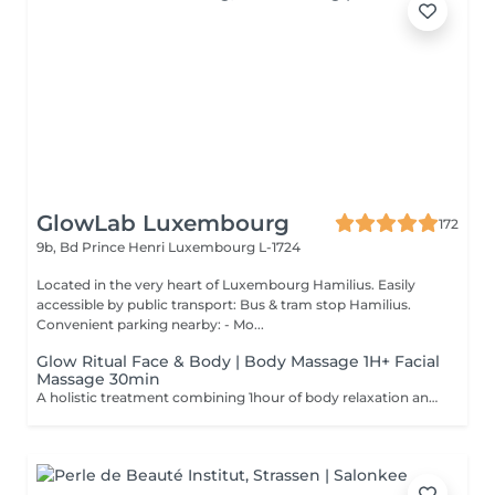
GlowLab Luxembourg
172
9b, Bd Prince Henri
Luxembourg L-1724
Located in the very heart of Luxembourg Hamilius. Easily
accessible by public transport: Bus & tram stop Hamilius.
Convenient parking nearby: - Mo...
Glow Ritual Face & Body | Body Massage 1H+ Facial
Massage 30min
A holistic treatment combining 1hour of body relaxation and 30min of facial massage for complete rejuvenation. Why clients choose it: - Full relaxation - Skin + body experience - Signature SPA feeling