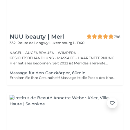
NUU beauty | Merl
788
332, Route de Longwy
Luxembourg L-1940
NÄGEL - AUGENBRAUEN - WIMPERN -
GESICHTSBEHANDLUNG - MASSAGE - HAARENTFERNUNG
Hier hat alles begonnen. Seit 2022 ist Merl das allererste
Zuhause der ...
Massage für den Ganzkörper, 60min
Erhalten Sie Ihre Gesundheit! Massage ist die Praxis des Knetens oder Bearbeitens der Muskeln und anderer Weichteile einer Person, um Stress zu reduzieren, Muskelschmerzen zu lindern, die Entspannung zu fördern und die Funktion des Immunsystems zu verbessern. Vorteile einer Ganzkörpermassage für die Gesundheit: - reduziert Stress - entspannend - verbessert die Durchblutung - verbessert das Immunsystem des Körpers Wie wird eine Ganzkörpermassage durchgeführt? - Kopf und Nacken werden massiert - Schultern und Rücken werden massiert - Hände und Arme werden massiert - Füße und Beine werden massiert - der Bauch wird massiert Altersbeschränkungen: es gibt keine Altersbeschränkungen für dieses Verfahren. Empfehlungen nach dem Eingriff: nach dem Eingriff 2-3 Stunden keinen Sport und plötzliche Bewegungen machen. Frequenz: 1-2 Mal pro Woche, insgesamt 10 Mal. Wiederholen Sie den Eingriff alle 3-6 Monate.