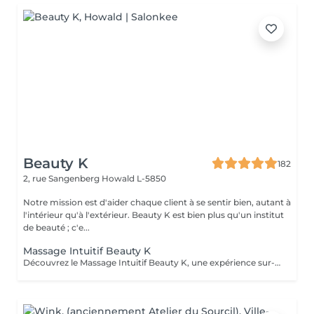
Beauty K
182
2, rue Sangenberg
Howald L-5850
Notre mission est d'aider chaque client à se sentir bien, autant à
l'intérieur qu'à l'extérieur. Beauty K est bien plus qu'un institut
de beauté ; c'e...
Massage Intuitif Beauty K
Découvrez le Massage Intuitif Beauty K, une expérience sur-mesure où nos praticiennes se connectent profondément à votre corps pour vous offrir une séance personnalisée et apaisante. Formées à diverses techniques, elles vous guideront dans un voyage sensoriel unique, adapté à vos besoins. Choisissez votre praticienne selon votre intuition, et laissez-vous emporter par ce massage exclusif dans notre espace de sérénité. Dès votre arrivée, vous serez enveloppé dans une ambiance chaleureuse et relaxante, avec lumière tamisée et arômes délicats, parfaits pour la détente totale. Le massage commence par des effleurages doux, préparant le corps à un modelage plus profond, libérant les tensions et stimulant la circulation.