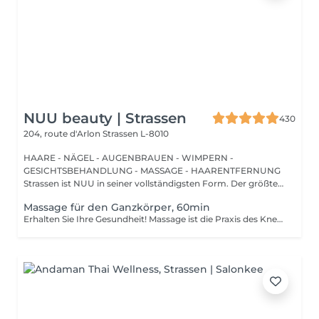
NUU beauty | Strassen
430
204, route d'Arlon
Strassen L-8010
HAARE - NÄGEL - AUGENBRAUEN - WIMPERN -
GESICHTSBEHANDLUNG - MASSAGE - HAARENTFERNUNG
Strassen ist NUU in seiner vollständigsten Form. Der größte
Sal...
Massage für den Ganzkörper, 60min
Erhalten Sie Ihre Gesundheit! Massage ist die Praxis des Knetens oder Bearbeitens der Muskeln und anderer Weichteile einer Person, um Stress zu reduzieren, Muskelschmerzen zu lindern, die Entspannung zu fördern und die Funktion des Immunsystems zu verbessern. Vorteile einer Ganzkörpermassage für die Gesundheit: - reduziert Stress - entspannend - verbessert die Durchblutung - verbessert das Immunsystem des Körpers Wie wird eine Ganzkörpermassage durchgeführt? - Kopf und Nacken werden massiert - Schultern und Rücken werden massiert - Hände und Arme werden massiert - Füße und Beine werden massiert - der Bauch wird massiert Altersbeschränkungen: es gibt keine Altersbeschränkungen für dieses Verfahren. Empfehlungen nach dem Eingriff: nach dem Eingriff 2-3 Stunden keinen Sport und plötzliche Bewegungen machen. Frequenz: 1-2 Mal pro Woche, insgesamt 10 Mal. Wiederholen Sie den Eingriff alle 3-6 Monate.