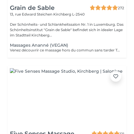
Grain de Sable
272
13, rue Edward Steichen
Kirchberg L-2540
Der Schönheits- und Schlankheitssalon Nr. 1 in Luxemburg. Das
Schönheitsinstitut "Grain de Sable" befindet sich in idealer Lage
im Stadtteil Kirchberg...
Massages Ananné (VEGAN)
Venez découvrir ce massage hors du commun sans tarder Tout d'abord nous utilisons une huile végétale et pure puis nous massons l'ensemble du corps en alternant brosses et pierres. Relaxation assurée ! Le corps est détendu et tonifié.
Five Senses Massage
121