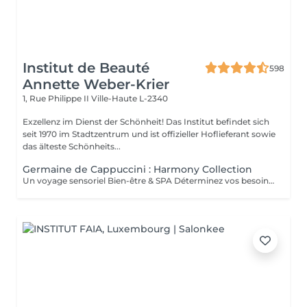
Institut de Beauté
598
Annette Weber-Krier
1, Rue Philippe II
Ville-Haute L-2340
Exzellenz im Dienst der Schönheit! Das Institut befindet sich
seit 1970 im Stadtzentrum und ist offizieller Hoflieferant sowie
das älteste Schönheits...
Germaine de Cappuccini : Harmony Collection
Un voyage sensoriel Bien-être & SPA Déterminez vos besoins à l'aide des 4 huiles essentielles ACTIMOOD.Pure sensation- Balance sensation- Zen sensation- Power sensation Exfoliation du corps -massage du corps- massage du cuir chevelu si souhaité- Laissez-vous emporter dans un voyage sensoriel grâce à un soin corporel adapté à vos besoins.