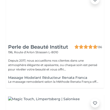
Perle de Beauté Institut
136
196, Route d’Arlon
Strassen L-8010
Depuis 2017, nous accueillons nos clientes dans une
atmosphère élégante et apaisante, ou chaque soin est pensé
pour révéler votre beauté et vous offri...
Massage Modelant Réducteur Renata Franca
Le massage remodelant selon la Méthode Renata França offre des résultats surprenants, car il a été conçu pour remodeler les adipocytes, c'est-à-dire déplacer la graisse vers les zones appropriées et ainsi mieux dessiner les contours du corps. Le pétrissage et les glissements ne sont que quelques-unes des manuvres qui promettent de redessiner la silhouette et d'offrir des courbes plus harmonieuses.