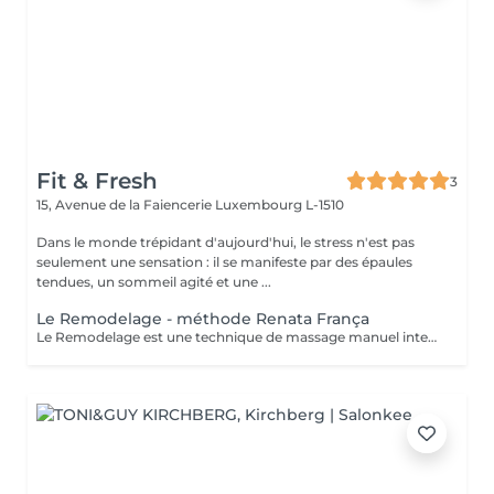
Fit & Fresh
3
15, Avenue de la Faiencerie
Luxembourg L-1510
Dans le monde trépidant d'aujourd'hui, le stress n'est pas
seulement une sensation : il se manifeste par des épaules
tendues, un sommeil agité et une ...
Le Remodelage - méthode Renata França
Le Remodelage est une technique de massage manuel intensif, developé par Renata França, conçue pour sculpter, affiner et redessiner la silhouette en travaillant en profondeur les tissus. Ce soin utilise des manoeuvres fermes, rapides et précises, permettant non seulement de remodeler le corps, mais aussi d'optimiser les effets du drainage lymphatique. Il agit spécifiquement sur les zones de stockage de graisses localisées, stimule la microcirculation et traite les adhérences tissulaires, pour une peau visiblement plus lisse et tonique.