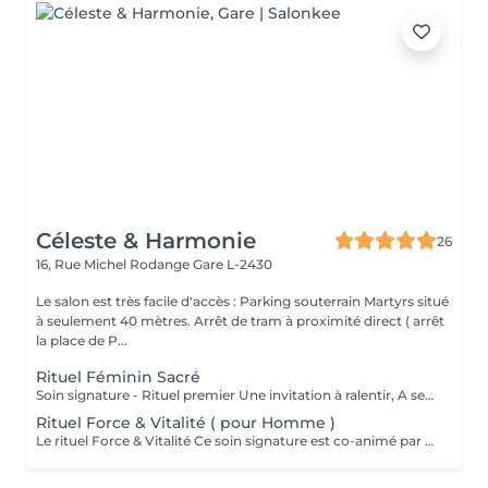
Céleste & Harmonie
26
16, Rue Michel Rodange
Gare L-2430
Le salon est très facile d'accès : Parking souterrain Martyrs situé
à seulement 40 mètres. Arrêt de tram à proximité direct ( arrêt
la place de P...
Rituel Féminin Sacré
Soin signature - Rituel premier Une invitation à ralentir, A se reconnecter à son corps, A sa féminité, Et à sa profondeur intérieure. Le Rituel Féminin Sacré est un massage émotionnel réconfortant et enveloppant, aux manuvres lentes et ondulantes, conçu comme un véritable voyage intérieur. Ce soin signature est co-animé par deux expertes: ' Une praticienne en massage bien-être ' Une sophrologue certifiée Pour une approche globale du corps, des émotions et de la conscience. Une huile neutre naturelle accompagne le rituel pour sublimer la peau et soutenir la dimension symbolique du soin . Le rituel se clôture par un accueil des ressentis et échange. Pour toute information complémentaire ou réservation ce soin , je vous invite à me contacter.
Rituel Force & Vitalité ( pour Homme )
Le rituel Force & Vitalité Ce soin signature est co-animé par deux expertes: ' Une praticienne en massage bien-être ' Une sophrologue certifiée Pour une approche globale du corps, des émotions et de la conscience. C'est un soin global qui agit à la fois sur le corps et l'esprit. Il associe des techniques de massage profondes pour libérer les tensions et relancer l'énergie, à des exercices de respiration et de relaxation guidée pour apaiser le mental et renforcer l'ancrage. Cette synergie unique permet de retrouver force, équilibre intérieur et clarté, tout en offrant une sensation durable de bien-être et de vitalité. Pour toute information complémentaire ou réservation ce soin , je vous invite à me contacter.