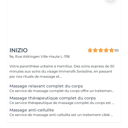
INIZIO
191
9a, Rue Aldringen
Ville-Haute L-1118
Votre parenthèse urbaine à Hamilius. Des soins express de 30
minutes aux soins du visage immersifs Swissline, en passant
par nos rituels de massage et...
Massage relaxant complet du corps
Ce service de massage complet du corps offre un traitement complet et relaxant conçu pour travailler sur tout le corps : cou, épaules, dos, bras, mains, jambes, pieds. Il utilise des techniques fluides à moyenne pression pour relâcher la tension musculaire, améliorer la flexibilité et favoriser la relaxation profonde, ce qui le rend idéal pour soulager le stress, les douleurs quotidiennes ou simplement rétablir l'équilibre après une semaine chargée.
Massage thérapeutique complet du corps
Ce service thérapeutique de massage complet du corps est une séance ciblée et axée sur le traitement qui aborde la tension musculaire spécifique, les déséquilibres posturaux et les schémas de douleur chronique dans tout le corps. En utilisant des techniques plus profondes et ciblées telles que la libération myofasciale, le travail au point de déclenchement et l'étirement des fibres croisées, il vise à corriger les restrictions musculaires, à améliorer la mobilité articulaire et à restaurer le mouvement fonctionnel, ce qui le rend idéal pour les personnes souffrant d'inconfort récurrent ou de modes de vie actifs. Principaux avantages Soulage la tension musculaire chronique et la douleur, en particulier dans le cou, les épaules, le dos, les hanches et les jambes, en travaillant sur les tissus profonds et les points de déclenchement. Améliore la posture et la mobilité des articulations en relâchant les muscles tendus et le fascia, aidant le corps à bouger plus librement et avec moins de fatigue. Favorise la récupération et la performance des blessures en réduisant la raideur musculaire, en améliorant la circulation et en raccourcissant le temps de récupération après l'activité physique.
Massage anti-cellulite
Ce service de massage anti-cellulite est un traitement ciblé et stimulant conçu pour améliorer l'apparence et la texture de la peau généralement affectée par la cellulite, en particulier sur les cuisses, les hanches, les fesses et parfois l'abdomen. En utilisant des techniques fermes et rythmiques telles que le pétrissage profond, le drainage lymphatique et les pressions circulaires, il vise à briser les dépôts graisseux, à stimuler la circulation et à encourager l'élimination des fluides et des toxines retenus du tissu. Principaux avantages : Aide à réduire l'apparence visible de la cellulite en améliorant le flux sanguin et le drainage lymphatique dans les zones ciblées. Soutient une peau plus lisse et plus ferme en encourageant la dégradation des dépôts graisseux et en réduisant la rétention d'eau. Favorise une meilleure circulation et une meilleure désintoxication, ce qui peut laisser la peau plus douce, plus tonique et moins de fossettes au fil du temps avec des séances régulières.