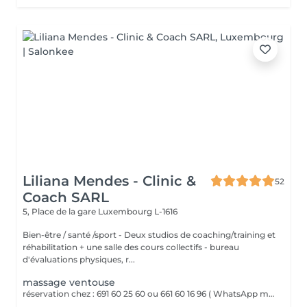
Liliana Mendes - Clinic &
52
Coach SARL
5, Place de la gare
Luxembourg L-1616
Bien-être / santé /sport - Deux studios de coaching/training et
réhabilitation + une salle des cours collectifs - bureau
d'évaluations physiques, r...
massage ventouse
réservation chez : 691 60 25 60 ou 661 60 16 96 ( WhatsApp msg ) VENTOUSES OU CUPPING THERAPY Technique thérapeutique utilisant la succion pour créer une dépression sur la peau. Il améliore la circulation sanguine, décontracte lés muscles, soulage les Dolores et draine les tissus