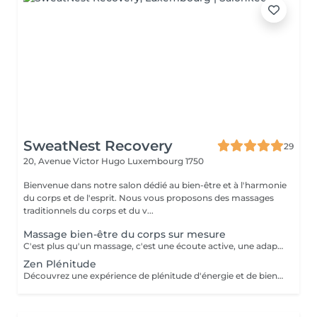
SweatNest Recovery
29
20, Avenue Victor Hugo
Luxembourg 1750
Bienvenue dans notre salon dédié au bien-être et à l'harmonie
du corps et de l'esprit. Nous vous proposons des massages
traditionnels du corps et du v...
Massage bien-être du corps sur mesure
C'est plus qu'un massage, c'est une écoute active, une adaptation précise, et une maîtrise de chaque mouvement pour transcender votre expérience de bien-être. Il est créé uniquement pour vous, pour répondre pleinement à vos aspirations de bien-être. Il pourra être personnalisé selon vos besoins et problématique du moment : stress, postures inconfortables au travail, position assise prolongée, des efforts sportifs intenses ou autres. Avant de commencer la séance de massage sur mesure, nous définissons ensemble les zones du corps à privilégier, le type de technique et pression à exercer (doux, profond, enveloppant, énergétique) afin de m'adapter au mieux à votre besoin du moment. Invitez le luxe d'un soin sur-mesure dans votre vie et octroyez vous une halte bien-être inégalée!
Zen Plénitude
Découvrez une expérience de plénitude d'énergie et de bien-être avec une alliance parfaite du massage relaxant du corps de 60 minutes et réflexologie plantaire de 30 minutes. Plongez-vous dans les sensations de bien-être et de sérénité grâce aux mouvements lents et enveloppants et des parfums délicats des huiles. Ce massage relaxant procure le relâchement des tensions musculaires et l'apaisement de l'esprit. Poursuivez l'expérience avec une demi-heure consacrée à vos pieds, véritable relais de l'équilibre et de l'harmonie global. Le travail délicat sur les zones réflexes des pieds permet rétablir une libre circulation d'énergie dans votre corps et une synergie de fonctionnement des organes internes. Offrez-vous une combinaison idéale pour une détente profonde, libération de stress et l'harmonie intérieure.