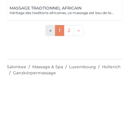
MASSAGE TRADTIONNEL AFRICAIN
Héritage des traditions africaines, ce massage est issu de techniques ancestrales transmises de mère en fille au fil des générations. Pratiqué comme un rituel de bien-être, il associe gestes profonds et rythmiques pour libérer les tensions, stimuler la circulation et rétablir l'harmonie entre le corps et l'esprit. Il procure une relaxation intense et une sensation de vitalité durable.
«
1
2
»
Salonkee
Massage & Spa
Luxembourg
Hollerich
Ganzkörpermassage