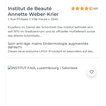
Institut de Beauté
597
Annette Weber-Krier
1, Rue Philippe II
Ville-Haute L-2340
Exzellenz im Dienst der Schönheit! Das Institut befindet sich
seit 1970 im Stadtzentrum und ist offizieller Hoflieferant sowie
das älteste Schönheits...
Soin anti-âge mains Endermologie augmentée
INFINITY
Dieses neue exklusive LPG®-Protokoll ist besonders auf das Wohlbefinden der Verbraucher bedacht und stellt eine Allianz aus Technik dar, die auf der patentierten Technologie des CelluM6 Alliance®-Geräts und der Sensorik für eine sofortige und dauerhafte Wirkung auf den Körper basiert. Und dies dank einer Reihe von Manövern, die sowohl vom Alliance®-Behandlungskopf, dem Auflegen einer Maske als auch von den Händen des Behandlers ausgeführt werden