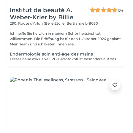
Institut de beauté A.
134
Weber-Krier by Billie
290, Route d'Arlon (Belle Etoile)
Bertrange L-8050
Ich heiße Sie herzlich in meinem Schönheitsinstitut
willkommen. Die Eröffnung ist für den 1. Oktober 2024 geplant.
Mein Team und ich bieten Ihnen alle...
Endermologie soin anti-âge des mains
Dieses neue exklusive LPG®-Protokoll ist besonders auf das Wohlbefinden der Verbraucher bedacht und stellt eine Allianz aus Technik dar, die auf der patentierten Technologie des CelluM6 Alliance®-Geräts und der Sensorik für eine sofortige und dauerhafte Wirkung auf den Körper basiert. Und dies dank einer Reihe von Manövern, die sowohl vom Alliance®-Behandlungskopf, dem Auflegen einer Maske als auch von den Händen des Behandlers ausgeführt werden