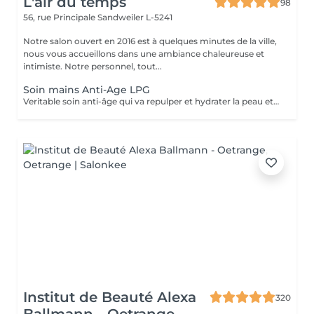
L'air du temps
98
56, rue Principale
Sandweiler L-5241
Notre salon ouvert en 2016 est à quelques minutes de la ville,
nous vous accueillons dans une ambiance chaleureuse et
intimiste. Notre personnel, tout...
Soin mains Anti-Age LPG
Veritable soin anti-âge qui va repulper et hydrater la peau et atténuer les taches. Nettoyage, gommage, massage mécanique, gants avec principes actifs. Les mains sont toujours exposées à l'air et sont sujettes à un vieillissement plus rapides de la peau.NOUS AVONS LA DERNIERE MACHINE LPG DE 2025 LPG INFINITY, ENCORE PLUS DE RESULTAT
Institut de Beauté Alexa
320