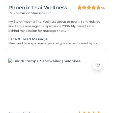
Phoenix Thai Wellness
45
117, Rte d'Arlon
Strassen 8009
My Story Phoenix Thai Wellness about to begin. I am Nujaree
and I am a massage therapist since 2006. My parents are
behind my passion for massage ther...
Face & Head Massage
Head and face spa massages are typically performed by trained professionals in spa or wellness centers, providing a range of benefits including deep stress relief, a refreshed and revitalized feeling, eased muscle tightness, and enhanced skin health.