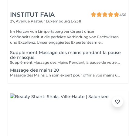
INSTITUT FAIA
456
27, Avenue Pasteur
Luxembourg L-2311
Im Herzen von Limpertsberg verkörpert unser
Schönheitsinstitut die perfekte Verbindung von Fachwissen
und Exzellenz. Unser engagiertes Expertenteam e...
Supplément Massage des mains pendant la pause
de masque
Supplément Massage des Mains Pendant la pause de votre masque, offrez-vous un massage des mains de 15 minutes. Un moment de pure détente qui libère les tensions, nourrit la peau et prolonge le bien-être. Un geste apprécié de nos clientes pour sublimer leur soin visage.
Massage des mains 20
Massage des Mains Un soin expert pour offrir à vos mains une véritable parenthèse de bien-être. Ce massage complet de 30 minutes dénoue les tensions, stimule la circulation et nourrit la peau en profondeur. Grâce à des manuvres enveloppantes et précises, il procure une sensation immédiate de légèreté et de relaxation. Idéal pour soulager les mains sollicitées au quotidien, améliorer la souplesse articulaire et apaiser l'esprit. Un moment de soin et d'attention, réalisé avec expertise, pour des mains douces, détendues et parfaitement ressourcées.