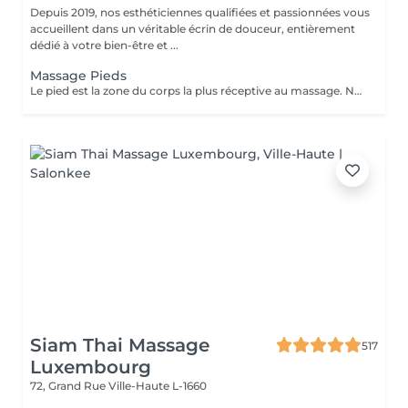
Depuis 2019, nos esthéticiennes qualifiées et passionnées vous
accueillent dans un véritable écrin de douceur, entièrement
dédié à votre bien-être et ...
Massage Pieds
Le pied est la zone du corps la plus réceptive au massage. Nous n'y pensons pas assez mais les pieds sont une partie très importante du corps et nécessitent un soin tout particulier ! Supportant toute la charge pondérale ainsi que les agressions extérieures, nos pieds sont fortement sollicités. Les massages des pieds sont donc conseillés et très favorables à notre bien-être général.
Siam Thai Massage
517
Luxembourg
72, Grand Rue
Ville-Haute L-1660