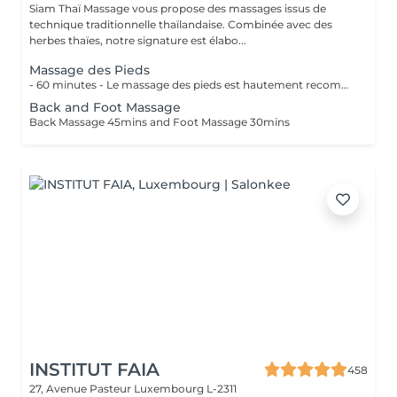
Siam Thaï Massage vous propose des massages issus de
technique traditionnelle thaïlandaise. Combinée avec des
herbes thaïes, notre signature est élabo...
Massage des Pieds
- 60 minutes - Le massage des pieds est hautement recommandé pour ceux qui ont les pieds et les jambes fatiguées. Soulage le stress et stimule la circulation du corps, des maux tels que la fatigue, les niveaux de basse énergie, les pointes de douleurs peuvent être aussi soulagés par des points de pressions.
Back and Foot Massage
Back Massage 45mins and Foot Massage 30mins
INSTITUT FAIA
458
27, Avenue Pasteur
Luxembourg L-2311