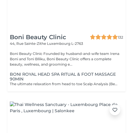
Boni Beauty Clinic
132
44, Rue Sainte-Zithe
Luxembourg L-2763
Boni Beauty Clinic Founded by husband-and-wife team Irena
Boni and Toni Blliku, Boni Beauty Clinic offers a complete
beauty, wellness, and grooming e...
BONI ROYAL HEAD SPA RITUAL & FOOT MASSAGE
90MIN
The ultimate relaxation from head to toe Scalp Analysis (Becon Pro Camera) Microbubble Scalp Cleansing Rootonix Scalp & Hair Treatment Steam & Mist Infusion Scalp Massage Foot Massage (15min) Aromatherapy Ritual Blow Dry