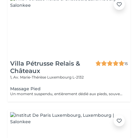
Villa Pétrusse Relais &
15
Châteaux
1, Av. Marie-Thérèse
Luxembourg L-2132
Massage Pied
Un moment suspendu, entièrement dédié aux pieds, souvent les grands oubliés du quotidien. Pressions ciblées sur les points réflexes, étirements doux et pétrissage profond viennent soulager la fatigue accumulée et relancer la circulation. Une parenthèse simple, pour repartir léger jusqu'au bout des orteils.