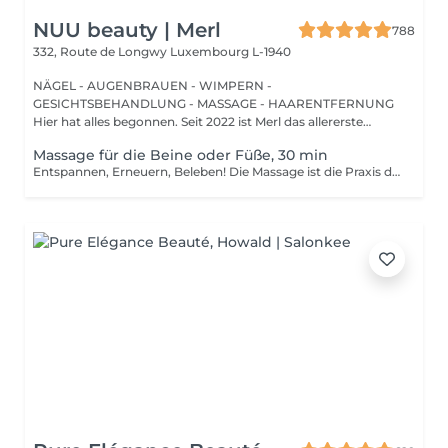
NUU beauty | Merl
788
332, Route de Longwy
Luxembourg L-1940
NÄGEL - AUGENBRAUEN - WIMPERN -
GESICHTSBEHANDLUNG - MASSAGE - HAARENTFERNUNG
Hier hat alles begonnen. Seit 2022 ist Merl das allererste
Zuhause der ...
Massage für die Beine oder Füße, 30 min
Entspannen, Erneuern, Beleben! Die Massage ist die Praxis des Knetens oder Manipulierens der Muskeln und anderer Weichteile einer Person, um Stress zu reduzieren, Muskelschmerzen zu lindern, die Entspannung zu fördern und die Funktion des Immunsystems zu verbessern. Vorteile einer Bein - oder Fußmassage: - reduziert Stress - entspannend - verbessert die Durchblutung - verbessert das Immunsystem des Körpers Wie wird eine Bein- oder Fußmassage durchgeführt? - Füße und Beine werden massiert Altersbeschränkungen: es gibt keine Altersbeschränkungen für dieses Verfahren. Empfehlungen nach dem Eingriff: nach dem Eingriff 2-3 Stunden keinen Sport und plötzliche Bewegungen machen. Frequenz: 1-2 Mal pro Woche, insgesamt 10 Mal. Wiederholen Sie den Eingriff alle 3-6 Monate.