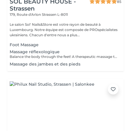
SOL BEAUTY HOUSE -
85
Strassen
179, Route d'Arlon
Strassen L-8011
Le salon Sol' Nails&Store est votre rayon de beauté à
Luxembourg. Notre équipe est composée de PROspécialistes
ukrainiens. Chacun d'entre nous a plus...
Foot Massage
Massage réflexologique
Balance the body through the feet! A therapeutic massage that applies pressure to specific reflex points on the feet, corresponding to different organs and systems in the body. Promotes relaxation, boosts circulation, and supports overall wellness.
Massage des jambes et des pieds