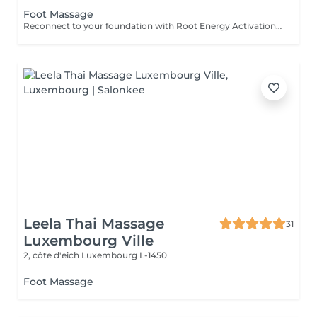
Foot Massage
Reconnect to your foundation with Root Energy Activation, a revitalizing foot massage designed to awaken your body's energy from the ground up. This treatment focuses on releasing tension stored in the feet and lower legs, using purposeful touch and grounding techniques to restore balance, circulation, and flow. As your feet carry the weight of your entire being, this ritual honors them as vital energy centershelping you feel more rooted, stable, and recharged. Ideal for those seeking physical relief, energetic grounding, or a calming reset at the end of a busy day. For further questions please contact us.
Leela Thai Massage
31
Luxembourg Ville
2, côte d'eich
Luxembourg L-1450
Foot Massage