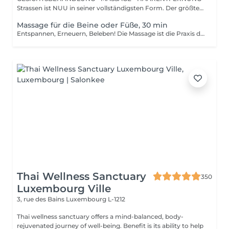
Strassen ist NUU in seiner vollständigsten Form. Der größte
Sal...
Massage für die Beine oder Füße, 30 min
Entspannen, Erneuern, Beleben! Die Massage ist die Praxis des Knetens oder Manipulierens der Muskeln und anderer Weichteile einer Person, um Stress zu reduzieren, Muskelschmerzen zu lindern, die Entspannung zu fördern und die Funktion des Immunsystems zu verbessern. Vorteile einer Bein - oder Fußmassage: - reduziert Stress - entspannend - verbessert die Durchblutung - verbessert das Immunsystem des Körpers Wie wird eine Bein- oder Fußmassage durchgeführt? - Füße und Beine werden massiert Altersbeschränkungen: es gibt keine Altersbeschränkungen für dieses Verfahren. Empfehlungen nach dem Eingriff: nach dem Eingriff 2-3 Stunden keinen Sport und plötzliche Bewegungen machen. Frequenz: 1-2 Mal pro Woche, insgesamt 10 Mal. Wiederholen Sie den Eingriff alle 3-6 Monate.
Thai Wellness Sanctuary
350
Luxembourg Ville
3, rue des Bains
Luxembourg L-1212
Thai wellness sanctuary offers a mind-balanced, body-
rejuvenated journey of well-being. Benefit is its ability to help