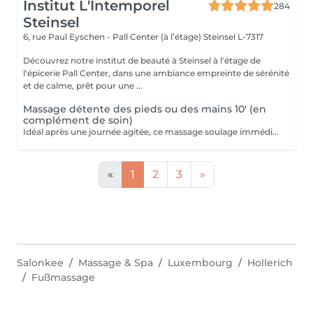
Institut L'Intemporel
284
Steinsel
6, rue Paul Eyschen - Pall Center (à l’étage)
Steinsel L-7317
Découvrez notre institut de beauté à Steinsel à l'étage de
l'épicerie Pall Center, dans une ambiance empreinte de sérénité
et de calme, prêt pour une ...
Massage détente des pieds ou des mains 10' (en
complément de soin)
Idéal après une journée agitée, ce massage soulage immédiatement vos pieds. Pourquoi ne pas profiter d'un massage des pieds pendant votre pose masque? Uniquement en complément d'un soin du visage.
«
1
2
3
»
Salonkee
Massage & Spa
Luxembourg
Hollerich
Fußmassage