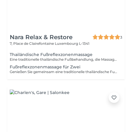
Nara Relax & Restore
3
7, Place de Clairefontaine
Luxembourg L-1341
Thailändische Fußreflexzonenmassage
Eine traditionelle thailändische Fußbehandlung, die Massage- und Drucktechniken an Füßen und Unterschenkeln kombiniert. Diese entspannende Anwendung hilft, müde Füße zu entlasten, die Durchblutung anzuregen, Stress abzubauen und ein angenehmes Gefühl von Ausgeglichenheit und Wohlbefinden zu fördern.
Fußreflexzonenmassage für Zwei
Genießen Sie gemeinsam eine traditionelle thailändische Fußreflexzonenmassage. Durch gezielte Drucktechniken an Füßen und Unterschenkeln hilft diese entspannende Behandlung dabei, müde Füße zu entlasten, die Durchblutung anzuregen und ein angenehmes Gefühl von Ausgeglichenheit und Wohlbefinden zu fördern.