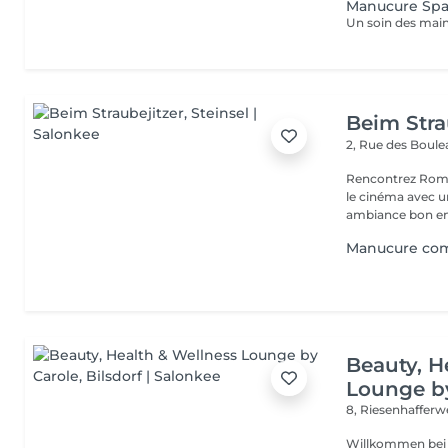
Manucure Sp
Beim Stra
2, Rue des Boul
Rencontrez Romai
le cinéma avec un décor ho
ambiance bon enf
Manucure com
Beauty, H
Lounge b
8, Riesenhaffer
Willkommen bei unserem