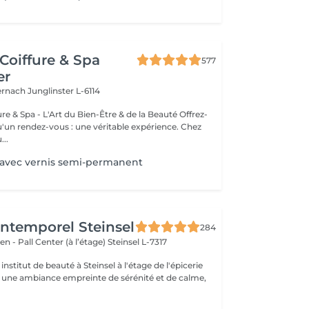
Coiffure & Spa
577
er
ternach
Junglinster L-6114
& Spa - L'Art du Bien-Être & de la Beauté Offrez-
un rendez-vous : une véritable expérience. Chez
..
 avec vernis semi-permanent
'Intemporel Steinsel
284
en - Pall Center (à l’étage)
Steinsel L-7317
nstitut de beauté à Steinsel à l'étage de l'épicerie
s une ambiance empreinte de sérénité et de calme,