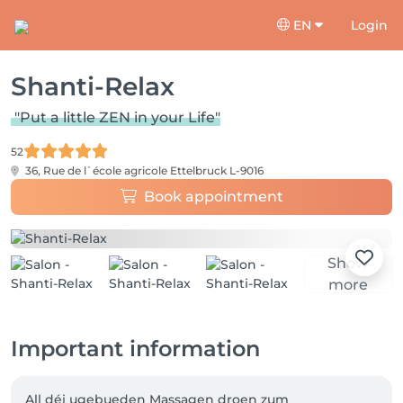
EN
Login
Shanti-Relax
"Put a little ZEN in your Life"
52
36, Rue de l`école agricole
Ettelbruck L-9016
Book appointment
Show
more
Important information
All déi ugebueden Massagen droen zum 