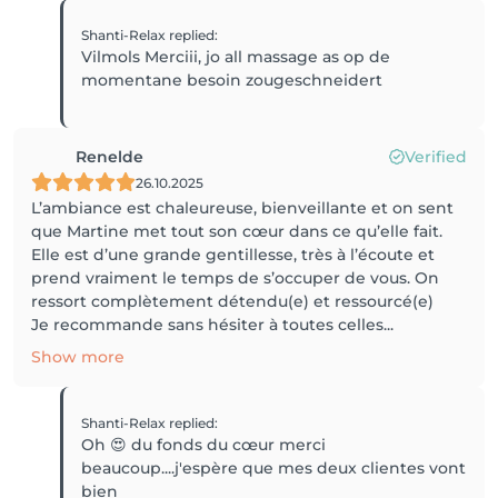
Shanti-Relax
replied
:
Vilmols Merciii, jo all massage as op de
momentane besoin zougeschneidert
Renelde
Verified
26.10.2025
L’ambiance est chaleureuse, bienveillante et on sent
que Martine met tout son cœur dans ce qu’elle fait.
Elle est d’une grande gentillesse, très à l’écoute et
prend vraiment le temps de s’occuper de vous. On
ressort complètement détendu(e) et ressourcé(e)
Je recommande sans hésiter à toutes celles...
Show more
Shanti-Relax
replied
:
Oh 😍 du fonds du cœur merci
beaucoup....j'espère que mes deux clientes vont
bien