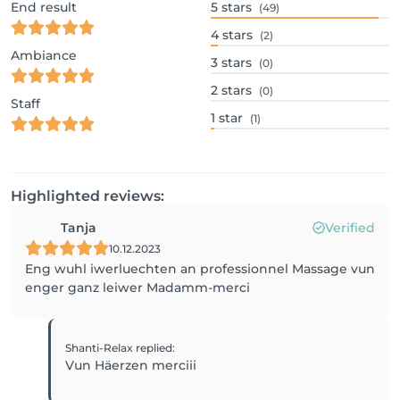
End result
5
stars
(49)
4
stars
(2)
Ambiance
3
stars
(0)
2
stars
(0)
Staff
1
star
(1)
Highlighted reviews:
Tanja
Verified
10.12.2023
Eng wuhl iwerluechten an professionnel Massage vun
Shanti-Relax
replied
:
Vun Häerzen merciii