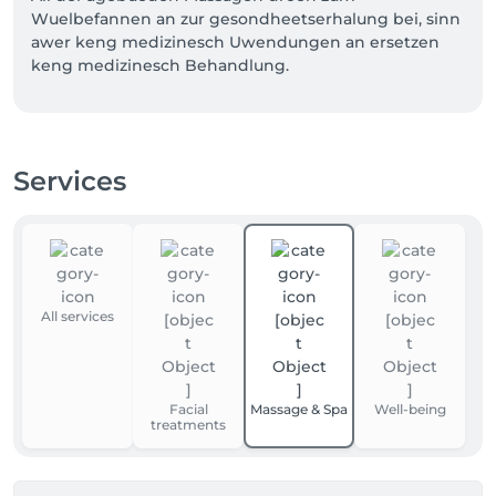
Wuelbefannen an zur gesondheetserhalung bei, sinn 
awer keng medizinesch Uwendungen an ersetzen 
keng medizinesch Behandlung.

All Rendez-vous fir eng gebuchten Massage den net 
agehalen gëtt, an och noet 24 Stonnen am viraus aus 
medizineschen Grënn oofgesoot ginn ass, gëtt mat 
Services
50 % vum Tarif per e-mail op Basis vun enger 
Rechnung verrechent.
All services
Facial
Massage & Spa
Well-being
treatments