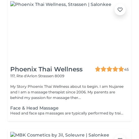
Phoenix Thai Wellness
45
117, Rte d'Arlon
Strassen 8009
My Story Phoenix Thai Wellness about to begin. I am Nujaree
and I am a massage therapist since 2006. My parents are
behind my passion for massage ther...
Face & Head Massage
Head and face spa massages are typically performed by trained professionals in spa or wellness centers, providing a range of benefits including deep stress relief, a refreshed and revitalized feeling, eased muscle tightness, and enhanced skin health.