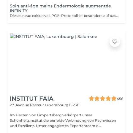
Soin anti-âge mains Endermologie augmentée
INFINITY
Dieses neue exklusive LPG®-Protokoll ist besonders auf das Wohlbefinden der Verbraucher bedacht und stellt eine Allianz aus Technik dar, die auf der patentierten Technologie des CelluM6 Alliance®-Geräts und der Sensorik für eine sofortige und dauerhafte Wirkung auf den Körper basiert. Und dies dank einer Reihe von Manövern, die sowohl vom Alliance®-Behandlungskopf, dem Auflegen einer Maske als auch von den Händen des Behandlers ausgeführt werden
INSTITUT FAIA
456
27, Avenue Pasteur
Luxembourg L-2311
Im Herzen von Limpertsberg verkörpert unser
Schönheitsinstitut die perfekte Verbindung von Fachwissen
und Exzellenz. Unser engagiertes Expertenteam e...