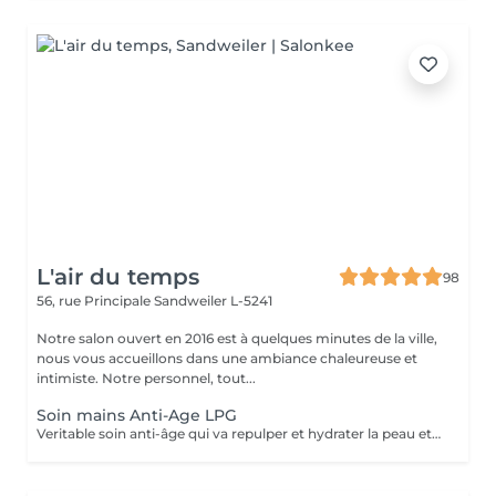
L'air du temps
98
56, rue Principale
Sandweiler L-5241
Notre salon ouvert en 2016 est à quelques minutes de la ville,
nous vous accueillons dans une ambiance chaleureuse et
intimiste. Notre personnel, tout...
Soin mains Anti-Age LPG
Veritable soin anti-âge qui va repulper et hydrater la peau et atténuer les taches. Nettoyage, gommage, massage mécanique, gants avec principes actifs. Les mains sont toujours exposées à l'air et sont sujettes à un vieillissement plus rapides de la peau.NOUS AVONS LA DERNIERE MACHINE LPG DE 2025 LPG INFINITY, ENCORE PLUS DE RESULTAT