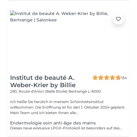
Institut de beauté A.
134
Weber-Krier by Billie
290, Route d'Arlon (Belle Etoile)
Bertrange L-8050
Ich heiße Sie herzlich in meinem Schönheitsinstitut
willkommen. Die Eröffnung ist für den 1. Oktober 2024 geplant.
Mein Team und ich bieten Ihnen alle...
Endermologie soin anti-âge des mains
Dieses neue exklusive LPG®-Protokoll ist besonders auf das Wohlbefinden der Verbraucher bedacht und stellt eine Allianz aus Technik dar, die auf der patentierten Technologie des CelluM6 Alliance®-Geräts und der Sensorik für eine sofortige und dauerhafte Wirkung auf den Körper basiert. Und dies dank einer Reihe von Manövern, die sowohl vom Alliance®-Behandlungskopf, dem Auflegen einer Maske als auch von den Händen des Behandlers ausgeführt werden