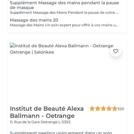
Supplément Massage des mains pendant la pause
de masque
Supplément Massage des Mains Pendant la pause de votre masque, offrez-vous un massage des mains de 15 minutes. Un moment de pure détente qui libère les tensions, nourrit la peau et prolonge le bien-être. Un geste apprécié de nos clientes pour sublimer leur soin visage.
Massage des mains 20
Massage des Mains Un soin expert pour offrir à vos mains une véritable parenthèse de bien-être. Ce massage complet de 30 minutes dénoue les tensions, stimule la circulation et nourrit la peau en profondeur. Grâce à des manuvres enveloppantes et précises, il procure une sensation immédiate de légèreté et de relaxation. Idéal pour soulager les mains sollicitées au quotidien, améliorer la souplesse articulaire et apaiser l'esprit. Un moment de soin et d'attention, réalisé avec expertise, pour des mains douces, détendues et parfaitement ressourcées.
Institut de Beauté Alexa
320
Ballmann - Oetrange
11, Rue de la Gare
Oetrange L-5353
Supplément peeling uniquement dans un soin