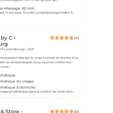
e-Massage, 60 min
Bessere Gesundheit in nur einer Stunde! Lymphdrainage lindert Schwellungen, die auftreten, wenn medizinische Behandlungen oder Krankheiten Ihr Lymphsystem blockieren. Die Lymphdrainage-Massage beinhaltet das sanfte Manipulieren bestimmter Bereiche Ihres Körpers, um die Lymphbewegung zu einem Bereich mit funktionierenden Lymphgefäßen zu fördern. Vorteile einer Lymphdrainage-Massage: - verbessert das Immunsystem des Körpers - hilft bei Schwellungen nach Verletzungen - löst Spannungen im Körper Wie wird eine Lymphdrainage-Massage durchgeführt? - Kopf und Nacken werden massiert - Schultern und Rücken werden massiert - Hände und Arme werden massiert - Füße und Beine werden massiert - Bauch wird massiert Altersbeschränkungen: es gibt keine Altersbeschränkungen für dieses Verfahren. Empfehlungen nach dem Verfahren: treiben Sie 2-3 Stunden nach dem Eingriff keinen Sport und machen Sie keine scharfen Bewegungen. Häufigkeit: 1-2 Mal pro Woche, insgesamt 10 Mal. Wiederholen Sie dies alle 3-6 Monate.
by C -
335
urg
orf
Luxembourg L-2221
tes passionnées par le corps humain et munies d'un
lor en kinésithérapie, nous saurons mettre nos
 anat...
phatique
phatique du visage
hatique à domicile
Profitez d'un drainage lymphatique dans le confort de votre domicile Corps et/ou visage Secteur luxembourg ville ou proche (15min environ du salon à Neudorf) Adaptable pour les femmes enceintes Prévoir 30min de déplacement, ainsi si vous prenez rendez-vous pour 12h, comptez sur un début du massage pour 12h30. Ce temps de trajet n'est pas facturé mais il est à prendre en compte dans le planning
& Store -
253