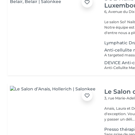
Luxembou
6, Avenue du Di
Le salon Sol' Na
Notre équipe es
d'entre nous a plu
Lymphatic Dr
Anti-cellulit
DEVICE Anti-c
Le Salon 
3, rue Marie-Ade
Anais, Laura et D
d'exception. Vous serez accueillis dans un cadre raffiné et feutré pour
y passer un déli...
Presso thérapi