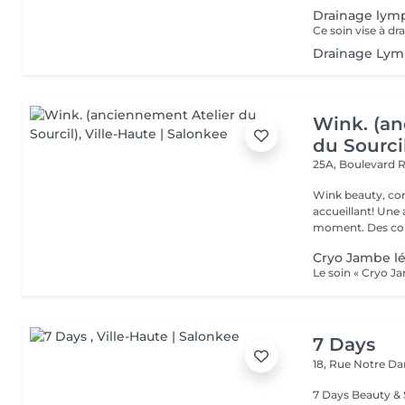
Drainage lymp
Drainage Lym
Wink. (an
du Sourci
25A, Boulevard 
Wink beauty, concept store. Espace
accueillant! Une
moment. Des cons
Cryo Jambe l
7 Days
18, Rue Notre 
7 Days Beauty & Spa Willkommen in unserem Insti