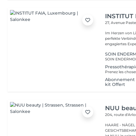
INSTITUT
27, Avenue Past
Im Herzen von Li
perfekte Verbindu
engagiertes Expe
SOIN ENDER
Pressothérap
Abonnement P
kit Offert
NUU beaut
204, route d'Arl
HAARE - NÄGEL
GESICHTSBEHANDL
ist NUU in seiner