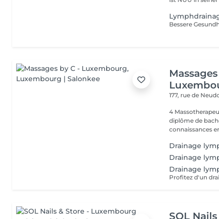
Lymphdrainag
Massages 
Luxembo
177, rue de Neud
4 Massotherapeu
diplôme de bache
connaissances en
Drainage lym
Drainage lym
Drainage lymp
SOL Nails 