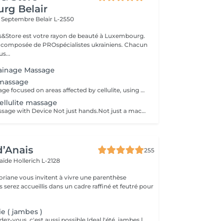
rg Belair
x Septembre
Belair L-2550
ils&Store est votre rayon de beauté à Luxembourg.
t composée de PROspécialistes ukrainiens. Chacun
s...
ainage Massage
e massage
A targeted massage focused on areas affected by cellulite, using specific movements to stimulate circulation and support skin firmness. It is designed to help improve skin texture and encourage smoother-looking contours. Result: skin that feels firmer and looks smoother with regular sessions. Recommended frequency: 1 to 2 times per week as part of an ongoing treatment plan.
ellulite massage
Anti-Cellulite Massage with Device Not just hands.Not just a machine.Together. Manual massage + device treatment with intensive Styx products - it's a combination that reaches deeper and works faster. - breaks down stubborn deposits - drains excess fluid - firms and smooths the skin Works best as a course of 5 or 10 sessions. But even after 1 you'll feel lighter!
d’Anais
255
laïde
Hollerich L-2128
oriane vous invitent à vivre une parenthèse
e ( jambes )
Sans prise de rendez-vous, c'est aussi possible Ideal l'été, jambes lourdes, femmes enceinte et drainage lymphatique