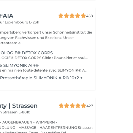
 FAIA
458
eur
Luxembourg L-2311
mpertsberg verkörpert unser Schönheitsinstitut die
ng von Fachwissen und Exzellenz. Unser
rtenteam e...
MOLOGIE® DÉTOX CORPS
SOIN ENDERMOLOGIE® DÉTOX CORPS Cible : Pour aider et soulager toutes les personnes souffrant des symptômes de jambes lourdes, de sensation de gonflement, de lourdeur, de douleur. Actions : * Réactive les fonctions d'élimination de l'organisme * Active les échanges circulatoires * Elimine et draine les toxines * Stimule la circulation lymphatique Plus : Ce traitement est également conseillé pour les femmes enceintes. En complément du traitement, vous bénéficierez d'un massage manuel avec un Baume effet glacé.
ie SLIMYONIK AIR®
Prenez les choses en main en toute détente avec SLIMYONIK® AIR. Le Bodystyler avec massages de pressothérapie assistés par ordinateur et inhalation d'oxygène active en douceur le système lymphatique, stimule le métabolisme et augmente le flux sanguin vers la peau et les tissus adipeux.
ressothérapie SLIMYONIK AIR® 10+2 +
y | Strassen
427
on
Strassen L-8010
 - AUGENBRAUEN - WIMPERN -
UNG - MASSAGE - HAARENTFERNUNG Strassen
 vollständigsten Form. Der größte Sal...