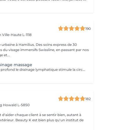
190
en
Ville-Haute L-1118
 urbaine à Hamilius. Des soins express de 30
s du visage immersifs Swissline, en passant par nos
e et...
ainage massage
Massage doux et profond le drainage lymphatique stimule la circulation, aide à éliminer les rétentions d'eau et réduit les gonflements. Idéal pour se détoxifier, soulager les jambes lourdes, les tensions et la fatigue, ce soin laisse le corps plus léger, détendu et la peau visiblement plus éclatante.
182
rg
Howald L-5850
 d'aider chaque client à se sentir bien, autant à
'extérieur. Beauty K est bien plus qu'un institut de