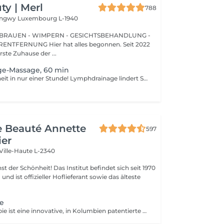
y | Merl
788
Longwy
Luxembourg L-1940
BRAUEN - WIMPERN - GESICHTSBEHANDLUNG -
 hat alles begonnen. Seit 2022
erste Zuhause der ...
e-Massage, 60 min
Bessere Gesundheit in nur einer Stunde! Lymphdrainage lindert Schwellungen, die auftreten, wenn medizinische Behandlungen oder Krankheiten Ihr Lymphsystem blockieren. Die Lymphdrainage-Massage beinhaltet das sanfte Manipulieren bestimmter Bereiche Ihres Körpers, um die Lymphbewegung zu einem Bereich mit funktionierenden Lymphgefäßen zu fördern. Vorteile einer Lymphdrainage-Massage: - verbessert das Immunsystem des Körpers - hilft bei Schwellungen nach Verletzungen - löst Spannungen im Körper Wie wird eine Lymphdrainage-Massage durchgeführt? - Kopf und Nacken werden massiert - Schultern und Rücken werden massiert - Hände und Arme werden massiert - Füße und Beine werden massiert - Bauch wird massiert Altersbeschränkungen: es gibt keine Altersbeschränkungen für dieses Verfahren. Empfehlungen nach dem Verfahren: treiben Sie 2-3 Stunden nach dem Eingriff keinen Sport und machen Sie keine scharfen Bewegungen. Häufigkeit: 1-2 Mal pro Woche, insgesamt 10 Mal. Wiederholen Sie dies alle 3-6 Monate.
de Beauté Annette
597
ier
Ville-Haute L-2340
 Das Institut befindet sich seit 1970
nd ist offizieller Hoflieferant sowie das älteste
ie
Die Metallotherapie ist eine innovative, in Kolumbien patentierte Technik. Die Metallaccessoires wurden aus einer Legierung aus 7 sauberen, nicht kontaminierten oder recycelten Metallen hergestellt. Sie werden mithilfe einer High-Tech-Spritzgussform entworfen und auf handwerkliche Weise von Hand poliert. Im Kühlschrank platziert, können diese Zubehörteile für Kaltprotokolle im Rahmen einer Tonisierungssitzung verwendet werden, insbesondere dank Tonisierungsmetallen wie Silizium. Natürlich sind auch therapeutische Protokolle möglich, da die Zubehörteile für Entspannungs- und Physiotherapiebehandlungen beheizbar sind. Zweck: Stimulierung der verschiedenen Körperteile mit dem Ziel, Cellulite zu stoppen, den Körper zu entwässern, umzugestalten und zu straffen.