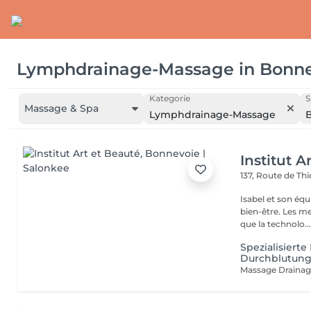
Lymphdrainage-Massage
in
Bonne
Kategorie
S
Massage & Spa
Lymphdrainage-Massage
Institut A
137, Route de Thi
Isabel et son éq
bien-être. Les meilleures marques esthétiques et cosmétiques ainsi
que la technolo..
Spezialisiert
Durchblutung