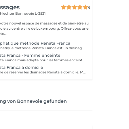
assages
6
hlechter
Bonnevoie L-2521
otre nouvel espace de massages et de bien-être au
ie au centre ville de Luxembourg. Offrez-vous une
e...
phatique méthode Renata Franca
Le drainage lymphatique méthode Renata Franca est un drainage lymphatique manuel énergique de tout le corps permettant de relancer activement tout le système lymphatique et la circulation sanguine. Les résultats sont visibles immédiatement et durent dans le temps. Il est conseillé de commencer par des cures de 6 séances rapprochées (disponibles dans notre salon) afin de donner un coup de boost et d'obtenir des résultats par la suite plus durables. Contre indications : phlébites, thromboses, cancer. Renata Franca lymphatic drainage is an energic manual lymphatic drainage of the entire body that will relaunch the entire lymphatic system and vascular circulation. Results are immediatly visibles and are lasting. It is recommanded to start with cures of 6 drainages (available in our page) to boost all systems and have more lasting results. Contra indications : phlebites, thrombosis, cancer.
ata Franca - Femme enceinte
Le drainage Renata Franca mais adapté pour les femmes enceintes avec une attention particulière sur les jambes et en évitant toute la zone du bassin. Le drainage va permettre de soulager la sensation de jambes lourdes liée au poids du bébé. L'entretien fréquent permettra d'éviter un engorgement trop important au cours de la grossesse. Possible à compter du 2eme trimestre de grossesse. Renata Franca Lymphatic drainage designed for pregnant women with a focus on the legs and avoiding the pelvic area. Drainage will help to release the sensation of the heavy legs that will come along the pregnancy with the weight of the baby. Regular drainage will help reducing also the swelling durably. Possible as from the 2nd trimester.
ta Franca à domicile
Il est aussi possible de réserver les drainages Renata à domicile. Merci de me contacter afin de convenir d'un RDV dans ce cas. A noter que le tarif peut être ajusté : - gratuit dans les quartiers de Bonnevoie et Howald - 5 euros supplémentaires pour un déplacement dans le reste de Luxembourg ville - à définir au delà de Luxembourg Ville It is also possible to book the drainages at home. Please contact me directly on my phone number.
ung von Bonnevoie gefunden