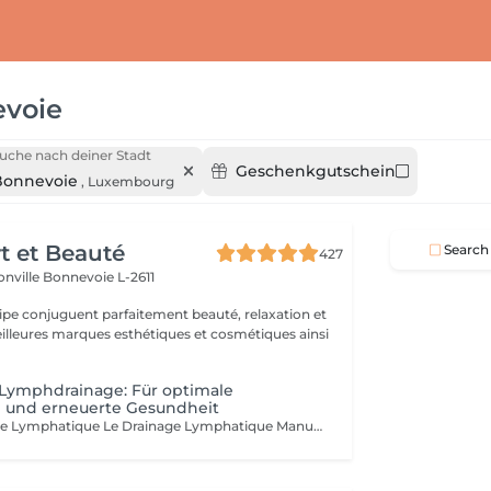
voie
uche nach deiner Stadt
Geschenkgutschein
Bonnevoie
,
Luxembourg
rt et Beauté
Search
427
onville
Bonnevoie L-2611
uipe conjuguent parfaitement beauté, relaxation et
.
e Lymphdrainage: Für optimale
 und erneuerte Gesundheit
Massage Drainage Lymphatique Le Drainage Lymphatique Manuel c'est une technique de massage douce visant à réduire la rétention d'eau, stimuler la circulation lymphatique et détoxifier le corps. Il aide à diminuer la cellulite, remodeler le corps et renforcer le système immunitaire. Les Bienfaits Réduction de la Rétention d'Eau : Soulage les gonflements et favorise un fonctionnement corporel équilibré. Stimulation de la Circulation Lymphatique : Aide à éliminer les déchets et toxines. Détoxification : Contribue à un système immunitaire plus sain. Réduction de la Cellulite : Lisse et tonifie la peau. Remodelage du Corps : Améliore l'apparence générale. Soulagement Post-Opératoire : Réduit l'dème et accélère la guérison. Soulagement des Jambes Lourdes : Réduit la sensation de lourdeur et de fatigue dans les jambes. La Technique Le DLM utilise des mouvements légers et rythmiques, appliqués en direction du cur pour encourager le drainage lymphatique. C'est une méthode non invasive, relaxante et efficace. Indications Le DLM est recommandé pour : Gonflements et dèmes Cellulite Gonflements post-opératoires Jambes lourdes et fatiguées Fatigue chronique Système immunitaire affaibli Besoins de détoxification Nos praticiennes diplomées: Carla Fatima Lisete Marie Francesca Offrez-vous un moment de purification et de légèreté, car personne ne mérite plus de prendre soin de son corps que vous