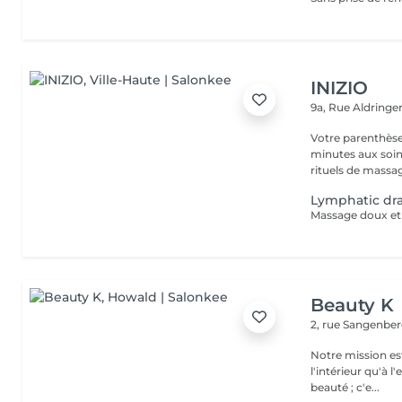
INIZIO
9a, Rue Aldring
Votre parenthèse
minutes aux soin
rituels de massag
Lymphatic dr
Beauty K
2, rue Sangenbe
Notre mission est
l'intérieur qu'à l
beauté ; c'e...