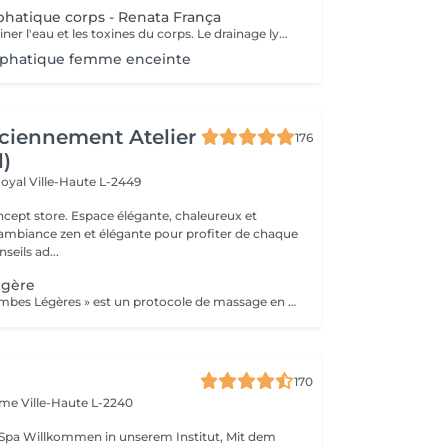
hatique corps - Renata França
Ce soin vise à drainer l'eau et les toxines du corps. Le drainage lymphatique manuel de la méthode Renata França s'appuie sur une pression ferme et un rythme accéléré de pompages et de manuvres exclusives. Il est particulièrement adapté si vous souffrez de rétention d'eau, d'dèmes, de ballonnements, du syndrome de l'intestin irritable, etc. Il est également indiqué pour les femmes enceintes, même en début de grossesse.
phatique femme enceinte
ciennement Atelier
176
l)
Royal
Ville-Haute L-2449
 élégante, chaleureux et
 ambiance zen et élégante pour profiter de chaque
eils ad...
égère
Le soin « Cryo Jambes Légères » est un protocole de massage en plusieurs étapes (drainage, modelage et finition par le froid) qui décongestionne et affine instantanément les jambes. Il cible la rétention d'eau, lisse la peau d'orange et procure une sensation de bien-être profond.
170
Dame
Ville-Haute L-2240
tut, Mit dem