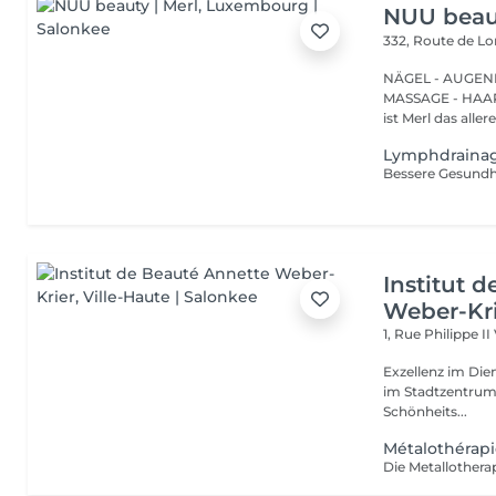
NUU beaut
332, Route de 
NÄGEL - AUGEN
MASSAGE - HAARENTFERNUNG Hier
ist Merl das aller
Lymphdrainag
Institut 
Weber-Kr
1, Rue Philippe II
Exzellenz im Dienst der Schönheit!
im Stadtzentrum u
Schönheits...
Métalothérap