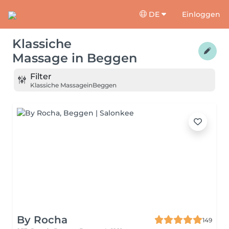
DE
Einloggen
Klassiche
Massage
in
Beggen
Filter
Klassiche Massage
in
Beggen
By Rocha
149