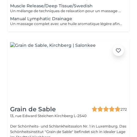
Muscle Release/Deep Tissue/Swedish
Un mélange de techniques de relaxation pour un massage en profondeur adapté à la fatigue de vos muscles et à vos besoins afin d'éliminer le stress de notre quotidien. Ce soin commence par un rafraîchissement stimulant des pieds pour favoriser la circulation sanguine et la relaxation.
Manual Lymphatic Drainage
Un massage complet avec une huile aromatique légère afin d'éliminer les toxines de votre système lymphatique. Ce massage par pression très légère est cependant très efficace. Il élimine les toxines, réduit la rétention d'eau, C'est une merveilleuse detox pour votre corps
Grain de Sable
272
13, rue Edward Steichen
Kirchberg L-2540
Der Schönheits- und Schlankheitssalon Nr. 1 in Luxemburg. Das
Schönheitsinstitut "Grain de Sable" befindet sich in idealer Lage