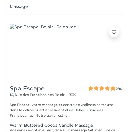
Massage
Spa Escape
290
16, Rue des Franciscaines
Belair L-1539
Spa Escape, votre massage et centre de wellness se trouve
dans le calme quartier résidentiel de Belair; 16 rue des
Franciscaines. Notre travail est fo...
Warm Buttered Cocoa Candle Massage
Vos sens seront éveillés grâce à un massage fait avec une délicate barre fondante parfumée. Une douce et profonde relaxation s'installera et glissera sur votre corps en diffusant sa chaleur et sa douceur. Ce soin commence par un rafraîchissement stimulant des pieds pour favoriser la circulation sanguine et la relaxation. Pression légère à médium