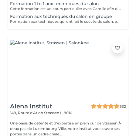
Formation 1 to 1 aux techniques du salon
Cette formation est un cours particulier avec Camille afin d'apprendre les techniques du salon : massage relaxant, massage sportif, massage des tissus profonds avec toutes les informations théoriques (anatomie, pathologie) ainsi que la pratique Nombre de jours au choix en fonction des besoins 2.900€ par jour
Formation aux techniques du salon en groupe
Formation aux techniques qui ont fait le succès du salon, en petit groupe : massage relaxant, sportif et massage des tissus profonds Cette formation vous permettra de travailler dans le domaine. Durée : 2 jours, de 10h à 18h Prix : 1.900€ les 2 jours Dates à venir : - Les 27/28 Septembre - Les 25/26 Octobre Réservations par mail : info@massagesbyc.com
Alena Institut
332
148, Route d'Arlon
Strassen L-8010
Une oasis de détente et d'expertise en plein cur de Strassen À
deux pas de Luxembourg-Ville, notre institut vous ouvre ses
portes dans un cadre chale...