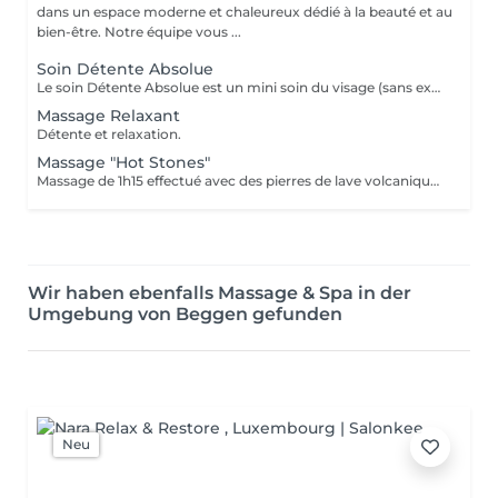
dans un espace moderne et chaleureux dédié à la beauté et au
bien-être. Notre équipe vous ...
Soin Détente Absolue
Le soin Détente Absolue est un mini soin du visage (sans extraction des points noirs) et un massage du corps d'une durée totale de 1h30. On commence par un massage relaxant sur la face arrière, jambes puis dos. Face avant mini soin visage (nettoyant + gommage #FACE PERFECTION) massage du décolleté, du visage et pendant la pose du masque, on effectue un massage relaxant sur les jambes et pieds. Un soin cocooning tout en douceur.
Massage Relaxant
Détente et relaxation.
Massage "Hot Stones"
Massage de 1h15 effectué avec des pierres de lave volcaniques (Basalt) chauffées jusqu'à 60°C, elles vont absorber les énergies négatives et donner des énergies positives. A la fin du soin il y a la phase de 15 min de relaxation avec des pierres semi précieuses (froides) positionnées sur les chakras pour les réaligner et enlever les blocages. Après ce soin on se sent comme vidé de quelque chose, serein et relaxé.
Wir haben ebenfalls Massage & Spa in der
Umgebung von Beggen gefunden
Neu