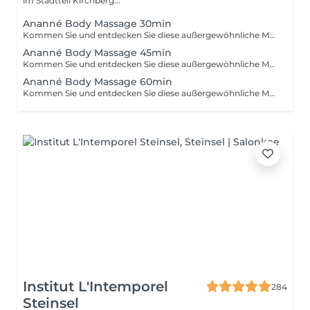
im Stadtteil Kirchberg...
Ananné Body Massage 30min
Kommen Sie und entdecken Sie diese außergewöhnliche Massage ohne Verzögerung. Zuerst verwenden wir ein pflanzliches und reines Öl, dann massieren wir den ganzen Körper abwechselnd mit Bürsten und Steinen. Entspannung garantiert! Der Körper ist entspannt und straff.
Ananné Body Massage 45min
Kommen Sie und entdecken Sie diese außergewöhnliche Massage ohne Verzögerung. Zuerst verwenden wir ein pflanzliches und reines Öl, dann massieren wir den ganzen Körper abwechselnd mit Bürsten und Steinen. Entspannung garantiert! Der Körper ist entspannt und straff.
Ananné Body Massage 60min
Kommen Sie und entdecken Sie diese außergewöhnliche Massage ohne Verzögerung. Zuerst verwenden wir ein pflanzliches und reines Öl, dann massieren wir den ganzen Körper abwechselnd mit Bürsten und Steinen. Entspannung garantiert! Der Körper ist entspannt und straff.
Institut L'Intemporel
284
Steinsel