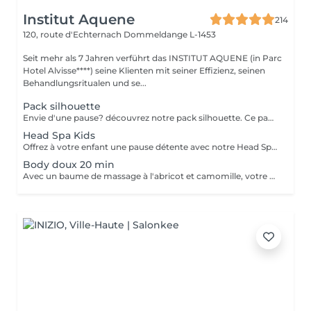
Institut Aquene
214
120, route d'Echternach
Dommeldange L-1453
Seit mehr als 7 Jahren verführt das INSTITUT AQUENE (in Parc
Hotel Alvisse****) seine Klienten mit seiner Effizienz, seinen
Behandlungsritualen und se...
Pack silhouette
Envie d'une pause? découvrez notre pack silhouette. Ce pack comprend: - Un gommage du corps pour exfolier la peau - Un enveloppement du corps pour le renourrir en profondeur - Un drainage lymphatique brésilien détoxifier le corps - Madérothérapie corps complet pour le raffermissant et l'aspect peau d'orange Au prix de 355€ au lieu de 418€
Head Spa Kids
Offrez à votre enfant une pause détente avec notre Head Spa Kids, un soin de 30 min spécialement conçu pour les jeunes de 10 à 13 ans. Ce rituel doux et apaisant prend soin de leur cuir chevelu tout en leur offrant un moment de relaxation adapté à leur âge. Ce soin comprend - Nettoyage délicat: Un lavage doux adapté aux cheveux et cuir chevelu des enfants. - Massage relaxant: Une gestuelle apaisante pour favoriser la détente et stimuler la microcirculation. - Hydratation légère: des produits respectueux, spécialement choisis pour nourrir et protéger leurs cheveux. Un sèche cheveux et des brosses sont mis à sa disposition pour que votre enfant ne sorte pas avec la tête mouillée
Body doux 20 min
Avec un baume de massage à l'abricot et camomille, votre enfant bénéficiera d'un massage doux de 20min pour l'arrière de son corps