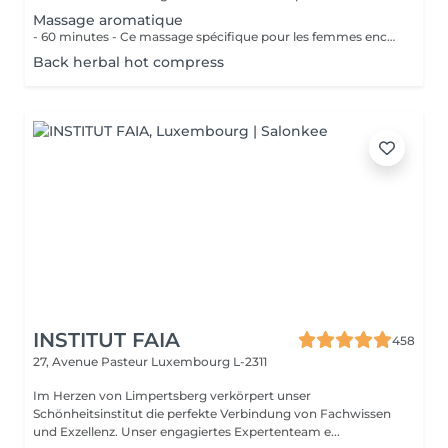
Massage aromatique
- 60 minutes - Ce massage spécifique pour les femmes enceintes permet de soulager le dos, les jambes et toutes autres parties du corps les plus mises à rude épreuve durant la grossesse. Attention ! Ce massage est toutefois déconseillé les 3 premiers mois et le dernier mois de grossesse.
Back herbal hot compress
INSTITUT FAIA
458
27, Avenue Pasteur
Luxembourg L-2311
Im Herzen von Limpertsberg verkörpert unser
Schönheitsinstitut die perfekte Verbindung von Fachwissen
und Exzellenz. Unser engagiertes Expertenteam e...