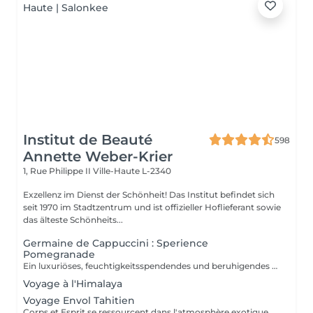
Institut de Beauté
598
Annette Weber-Krier
1, Rue Philippe II
Ville-Haute L-2340
Exzellenz im Dienst der Schönheit! Das Institut befindet sich
seit 1970 im Stadtzentrum und ist offizieller Hoflieferant sowie
das älteste Schönheits...
Germaine de Cappuccini : Sperience
Pomegranade
Ein luxuriöses, feuchtigkeitsspendendes und beruhigendes Ritual für den Körper, das individuell an die Bedürfnisse der Haut angepasst werden kann. Die Linie basiert auf Granatapfel, einen fantastischen Inhaltsstoff, beruhigend und antioxidativ. Das Ergebnis verspricht Zellerneuerung, Vitalität und Feuchtigkeit! GRANATAPFEL-KÖRPERPEELING: Genießen Sie zusammen mit dem Puder- und Creme-Körperpeeling ein 45-minütiges Ganzkörper-Peeling-Ritual. GRANATAPFEL-KÖRPERMASSAGE: Im Liegen massieren, dann im Liegen mit der sensorischen Massagecreme. Dieses Ritual dauert 45 Minuten. GRANATAPFEL-KÖRPERPACKUNG: Die Packung wird mit sanften Bewegungen aufgetragen und 20 Minuten einwirken gelassen, bevor das Produkt einmassiert wird durch eine tolle Massage. Dieses Ritual dauert 60 Minuten. POMEGRANATE RED SERENITY: Ein köstliches 90-minütiges Ritual, das die Kraft von Granatapfelkernen mit der kraftvollen feuchtigkeitsspendenden Wirkung von der Creme kombiniert. POMEGRANATE SWEET COCOON: Tauchen Sie 90 Minuten lang in die Welt von Pomegranate Sperience ein mit diesem kompletten Ritual inklusive Peeling, Massage und Packung.
Voyage à l'Himalaya
Voyage Envol Tahitien
Corps et Esprit se ressourcent dans l'atmosphère exotique des trésors polynésiens, ces îles où la beauté, la générosité et la luxuriance ont un goût de paradis Gommage et massage du visage et du corps Massage manuel relax ou aux coquillages Tia Iri « la pensée Roo ».