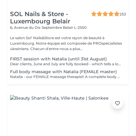
SOL Nails & Store -
253
Luxembourg Belair
6, Avenue du Dix Septembre
Belair L-2550
Le salon Sol' Nails&Store est votre rayon de beauté à
Luxembourg. Notre équipe est composée de PROspécialistes
ukrainiens. Chacun d'entre nous a plus...
FIRST session with Natalia (until 31st August)
Dear clients, June and July are fully booked - which tells a lot. Plan your session IN AUGUST at a welcome price now. Natalia - our new FEMALE massage therapist! We're excited for you to get to know her, and we're offering a special price - just €59 per session. A full body massage: back, arms, legs, feet, neck. Tension release, better circulation, a calm mind. From the first minute to the last, you're in good hands!
Full body massage with Natalia (FEMALE master)
Natalia - our FEMALE massage therapist! A complete body massage designed to release tension, improve circulation and promote overall relaxation. The treatment typically focuses on the back, shoulders, arms, legs and other key tension areas using smooth and soothing massage techniques. Result: a feeling of lightness, relaxation and renewed body comfort. Recommended frequency: once a week to once a month, depending on your needs and stress level.