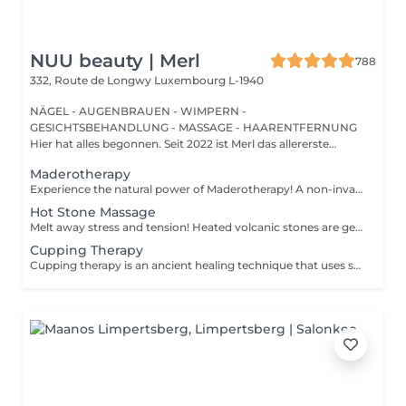
NUU beauty | Merl
788
332, Route de Longwy
Luxembourg L-1940
NÄGEL - AUGENBRAUEN - WIMPERN -
GESICHTSBEHANDLUNG - MASSAGE - HAARENTFERNUNG
Hier hat alles begonnen. Seit 2022 ist Merl das allererste
Zuhause der ...
Maderotherapy
Experience the natural power of Maderotherapy! A non-invasive massage technique using wooden tools. It improves circulation and lymphatic drainage, reduces cellulite, helps contour the body, and eliminates excess fluid. Types: - Brazilian: focuses on legs and glutes, helps shape the silhouette; - Abdomen: reduces volume and firms the skin; - Full body: promotes relaxation and overall recovery. Age restrictions: recommended to do from 16 years old. Post-procedure recommendations: do not do sports and any sharp movement for 2-3 hours after the procedure. Frequency: 2-3 times per week, 8-10 sessions. Repeat once in 3-6 months. Contraindications: pregnancy, inflammation, acne, varicose veins in the acute stage.
Hot Stone Massage
Melt away stress and tension! Heated volcanic stones are gently placed and massaged over the body to warm the muscles, increase circulation, and promote a deep state of relaxation. Perfect for relieving tension, easing anxiety, and restoring inner calm. Age restrictions: there are no age restrictions for this procedure. Post procedure recommendations: do not do sport and any sharp movements 2-3 hours after the procedure. Frequency: 1-2 times per week, 10 times in total. Repeat once in 3-6 months.
Cupping Therapy
Cupping therapy is an ancient healing technique that uses special cups to create gentle suction on the skin. This suction promotes blood flow, relieves muscle tension, reduces inflammation, and supports deep relaxation. The treatment can help release toxins, improve circulation, and ease chronic pain or stiffness. *Please note that cupping therapy could just be added to a massage service with includes back massage.