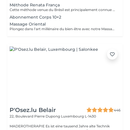
Méthode Renata França
Cette méthode venue du Brésil est principalement connue pour son massage lymphatique manuel drainant mais ce compose en réalité de 3 techniques différentes ! En effet la méthode Renata Franca, est une méthode revisité du drainage lymphatique traditionnel. La méthode devient une version plus tonique et plus ciblée du drainage lymphatique connu et pratiqué jusqu'à ce jour. Grâce à ces gestes toniques et fermes, ces pompages réguliers et un rythme plus rapide, il semblerait que la méthode Renata Franca permette d'obtenir des résultats plus rapides et visuellement impressionnants.
Abonnement Corps 10+2
Massage Oriental
Plongez dans l'art millénaire du bien-être avec notre Massage Oriental. Cette expérience vous transporte vers des contrées lointaines, alliant des techniques de massage traditionnelles à des parfums envoûtants. Laissez-vous envelopper par des mouvements doux et apaisants qui éveillent vos sens tout en relâchant les tensions. Découvrez l'harmonie du corps et de l'esprit dans une atmosphère exotique. Réservez votre voyage vers la sérénité aujourd'hui.
P'Osez.lu Belair
446
22, Boulevard Pierre Dupong
Luxembourg L-1430
MADEROTHERAPIE Es ist eine tausend Jahre alte Technik