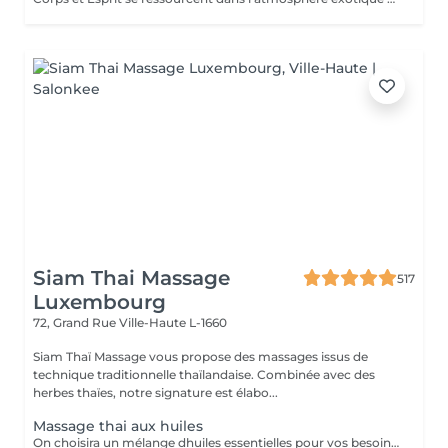
Siam Thai Massage
517
Luxembourg
72, Grand Rue
Ville-Haute L-1660
Siam Thaï Massage vous propose des massages issus de
technique traditionnelle thaïlandaise. Combinée avec des
herbes thaïes, notre signature est élabo...
Massage thai aux huiles
On choisira un mélange dhuiles essentielles pour vos besoins physiques. Un massage thérapeutique à laide dune technique spéciale pour vider les poches de liquide lymphatique et de rétention deau. Ce traitement est conçu pour aider à stimuler la circulation et daccroître la capacité du corps à éliminer les toxines et à absorber les éléments nutritifs. Vos huiles essentielles préférées peuvent être sélectionnées à votre arrivée.