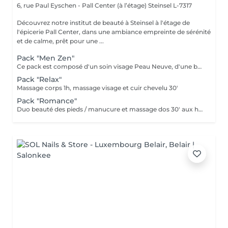
6, rue Paul Eyschen - Pall Center (à l’étage)
Steinsel L-7317
Découvrez notre institut de beauté à Steinsel à l'étage de
l'épicerie Pall Center, dans une ambiance empreinte de sérénité
et de calme, prêt pour une ...
Pack "Men Zen"
Ce pack est composé d'un soin visage Peau Neuve, d'une beauté des pieds et d'un massage "Escale à Marrakech" (1h de massage) déconnection et expérience sensorielle Pour récupérer un homme zen :-)
Pack "Relax"
Massage corps 1h, massage visage et cuir chevelu 30'
Pack "Romance"
Duo beauté des pieds / manucure et massage dos 30' aux huiles chaudes