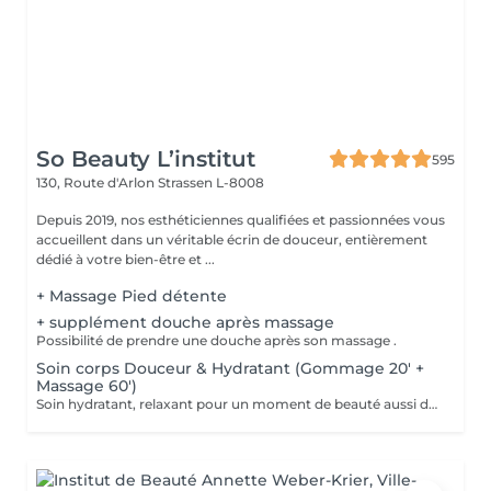
So Beauty L’institut
595
130, Route d'Arlon
Strassen L-8008
Depuis 2019, nos esthéticiennes qualifiées et passionnées vous
accueillent dans un véritable écrin de douceur, entièrement
dédié à votre bien-être et ...
+ Massage Pied détente
+ supplément douche après massage
Possibilité de prendre une douche après son massage .
Soin corps Douceur & Hydratant (Gommage 20' +
Massage 60')
Soin hydratant, relaxant pour un moment de beauté aussi doux qu'un alizé. Délicieuse parenthèse de bien-être, ce soin est un appel à l'évasion. Gommage du corps , suivi d'un massage relaxant.