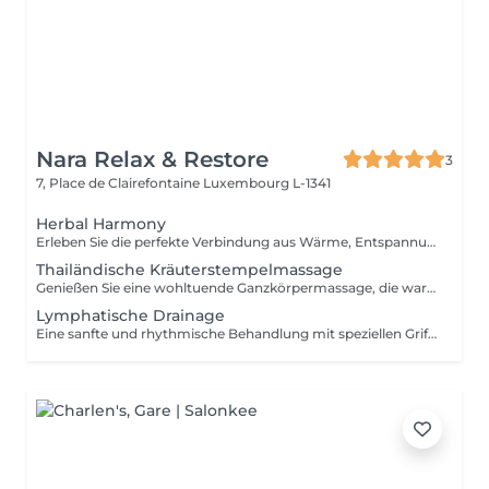
Nara Relax & Restore
3
7, Place de Clairefontaine
Luxembourg L-1341
Herbal Harmony
Erleben Sie die perfekte Verbindung aus Wärme, Entspannung und traditioneller Thai-Wellness. Diese luxuriöse Behandlung beginnt mit einer thailändischen Kräuterstempelmassage, bei der gedämpfte Kräuterkompressen Muskelverspannungen lösen und tiefe Entspannung fördern. Anschließend rundet eine revitalisierende thailändische Fußreflexzonenmassage das Verwöhnprogramm ab. Enthalten sind: Thailändische Kräuterstempelmassage 90 Min. Thailändische Fußreflexzonenmassage 30 Min. Gesamtdauer: 120 Minuten Eine wohltuende Wellness-Reise, die Körper und Geist in Einklang bringt und für nachhaltige Entspannung sorgt.
Thailändische Kräuterstempelmassage
Genießen Sie eine wohltuende Ganzkörpermassage, die warme Kräuterstempel mit traditionellen Techniken der Thai-Massage kombiniert. Die gedämpften Kräuterkompressen helfen, Muskelverspannungen zu lösen, die Durchblutung zu fördern und ein tiefes Gefühl von Entspannung und Wohlbefinden zu schaffen. Als besondere Aufmerksamkeit erhalten Sie nach der Behandlung zwei Kräuterstempel für zu Hause.
Lymphatische Drainage
Eine sanfte und rhythmische Behandlung mit speziellen Grifftechniken zur Unterstützung des natürlichen Lymphflusses. Die Anwendung kann helfen, Schweregefühle zu reduzieren, den Flüssigkeitstransport im Gewebe zu fördern und ein angenehmes Gefühl von Leichtigkeit zu vermitteln.