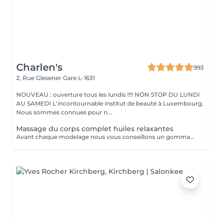
Charlen's
993
2, Rue Glesener
Gare L-1631
NOUVEAU : ouverture tous les lundis !!!! NON STOP DU LUNDI
AU SAMEDI L'incontournable institut de beauté à Luxembourg.
Nous sommes connues pour n...
Massage du corps complet huiles relaxantes
Avant chaque modelage nous vous conseillons un gommage du corps peau de velours qui rendra votre peau toute douce. Le modelage est réalise par des personnes diplômées