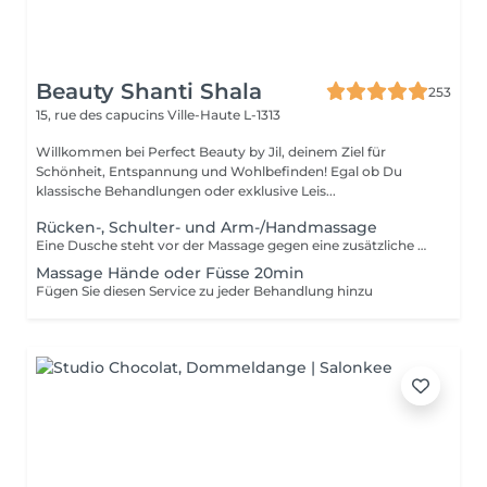
Beauty Shanti Shala
253
15, rue des capucins
Ville-Haute L-1313
Willkommen bei Perfect Beauty by Jil, deinem Ziel für
Schönheit, Entspannung und Wohlbefinden! Egal ob Du
klassische Behandlungen oder exklusive Leis...
Rücken-, Schulter- und Arm-/Handmassage
Eine Dusche steht vor der Massage gegen eine zusätzliche Gebühr von 15 € zur Verfügung. Bitte duschen Sie zu Hause oder wenn wir feststellen, dass Sie nicht geduscht haben, werden wir trotzdem 15 € berechnen. Vielen Dank für Ihr Verständnis. Die Massagen werden mit genügend Druck und Details durchgeführt, wobei Bereiche wie Knie und Ellbogen nicht vergessen werden.
Massage Hände oder Füsse 20min
Fügen Sie diesen Service zu jeder Behandlung hinzu