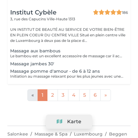
Institut Cybèle
186
3, rue des Capucins
Ville-Haute 1313
UN INSTITUT DE BEAUTÉ AU SERVICE DE VOTRE BIEN-ÊTRE
EN PLEIN COEUR DU CENTRE VILLE Situé en plein centre ville
de Luxembourg à deux pas de la place d...
Massage aux bambous
Le bambou est un excellent accessoire de massage car il accentue le pouvoir des mouvements effectués par la masseuse. En Asie, c'est une plante exceptionnelle qui incarne l'apaisement, la tranquillité et la simplicité. Ce massage a la particularité de réduire l'aspect peau d'orange, c'est un merveilleux soin drainant et tonifiant. Il est également redynamisant et lutte contre la fatigue et le stress.
Massage jambes 30'
Massage pomme d'amour - de 6 à 12 ans
Initiation au massage relaxant pour les plus jeunes avec une gelée fondante aux notes gourmandes de pomme verte.
«
1
2
3
4
5
6
»
Karte
Salonkee
Massage & Spa
Luxembourg
Beggen