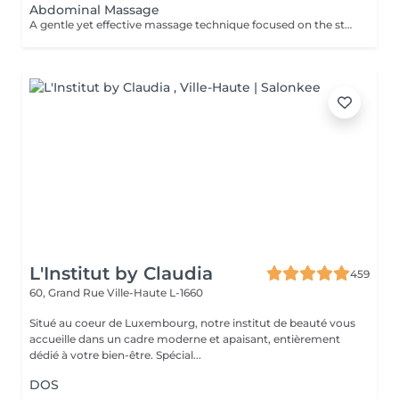
Abdominal Massage
A gentle yet effective massage technique focused on the stomach area, designed to stimulate digestion, relieve bloating, and support lymphatic drainage. Using slow, circular movements, it helps release tension in the abdominal muscles, ease discomfort, and promote overall relaxation and wellbeing.
L'Institut by Claudia
459
60, Grand Rue
Ville-Haute L-1660
Situé au coeur de Luxembourg, notre institut de beauté vous
accueille dans un cadre moderne et apaisant, entièrement
dédié à votre bien-être. Spécial...
DOS