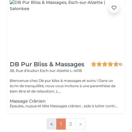
DB Pur Bliss & Massages
10
38, Rue d'Audun
Esch-sur-Alzette L-4018
Bienvenue chez Db pur bliss & massages et soins ! Dans un
écrin de tranquillité, nous vous invitons à une parenthèse de
bien-être et de relaxation. L...
Massage Crânien
Épaules, nuque et tête Massages crânien , aide à lutter contre les migraines , tensions et douleurs cervicales, tensions musculaire des trapèzes liées aux stress et mauvaises postures . Soûlage et détend et apaiser .
«
1
2
»