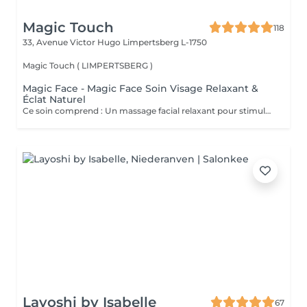
Magic Touch
118
33, Avenue Victor Hugo
Limpertsberg L-1750
Magic Touch ( LIMPERTSBERG )
Magic Face - Magic Face Soin Visage Relaxant &
Éclat Naturel
Ce soin comprend : Un massage facial relaxant pour stimuler la circulation sanguine, détendre les traits du visage et favoriser l'éclat naturel de la peau. Une exfoliation douce pour éliminer les cellules mortes et affiner le grain de peau. Une hydratation profonde pour nourrir et revitaliser la peau. Un masque à l'argile adapté à votre peau pour purifier, apaiser et redonner de l'éclat au teint. Les bienfaits : Peau plus douce et lumineuse Teint frais et éclatant Réduction des signes de fatigue Sensation profonde de détente et de bien-être Amélioration de la circulation et de l'oxygénation de la peau Prenez un moment pour vous et laissez votre peau retrouver tout son éclat naturel.
Layoshi by Isabelle
67