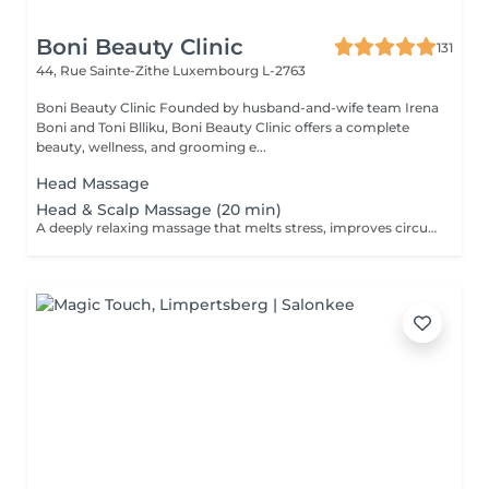
Boni Beauty Clinic
131
44, Rue Sainte-Zithe
Luxembourg L-2763
Boni Beauty Clinic Founded by husband-and-wife team Irena
Boni and Toni Blliku, Boni Beauty Clinic offers a complete
beauty, wellness, and grooming e...
Head Massage
Head & Scalp Massage (20 min)
A deeply relaxing massage that melts stress, improves circulation, and leaves you recharged and focused. Indulge in luxury, even on your lunch break. Quick, effective treatments designed to refresh your face, mind, and mood all within 30 to 60 minutes. Ideal for: Professionals, busy moms, and anyone seeking a touch of luxury between meetings. Available weekdays from 11:30 to 14:30