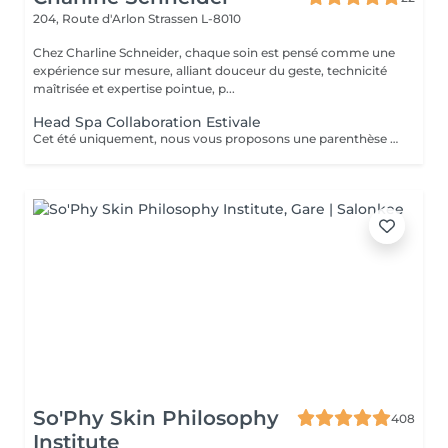
204, Route d'Arlon
Strassen L-8010
Chez Charline Schneider, chaque soin est pensé comme une
expérience sur mesure, alliant douceur du geste, technicité
maîtrisée et expertise pointue, p...
Head Spa Collaboration Estivale
Cet été uniquement, nous vous proposons une parenthèse de bien-être en édition limitée. Pendant cette expérience, profitez d'un rituel profondément relaxant alliant massage du cuir chevelu, soins adaptés et lâcher-prise, dans une atmosphère douce et apaisante. Une collaboration éphémère. Quelques dates seulement. Nombre de places très limité. Réservez dès maintenant votre moment de détente avant la fin de cette collaboration estivale. Un sèche-cheveux est mis à disposition. Le séchage n'est pas inclus afin de préserver la dimension relaxante du soin.
So'Phy Skin Philosophy
408
Institute