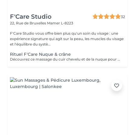
F'Care Studio
32
22, Rue de Bruxelles
Mamer L-8223
F'Care Studio vous offre bien plus qu'un soin du visage : une
expérience signature qui agit sur la peau, les muscles du visage
et l'équilibre du systè...
Rituel F'Care Nuque & crâne
Découvrez ce massage du cuir chevelu et de la nuque pour chasser les tensions physiques et mentales, combattre la fatigue et le stress. Modelage manuel du cuir chevelu sans huile, travail lent des muscles du cou, de la nuque sur-sollicités au quotidien. Les zones sensibles et tendues du crâne sont travaillés avec des techniques d'acupression et des instruments en pierre semi précieuse chauds afin de relaxer à la fois le corps et l'esprit et s'ancrer dans le moment présent. Réel lâcher prise en quelques instants. Les signes de fatigue sont estompés, le visage est parfaitement détendu.