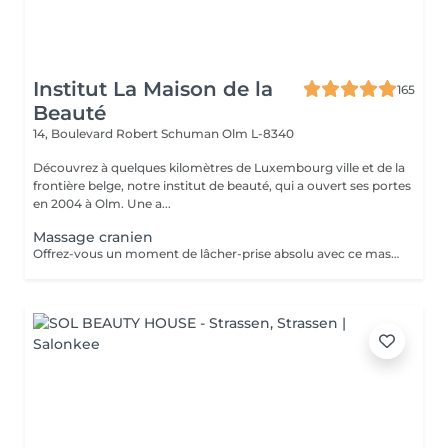
Institut La Maison de la
165
Beauté
14, Boulevard Robert Schuman
Olm L-8340
Découvrez à quelques kilomètres de Luxembourg ville et de la
frontière belge, notre institut de beauté, qui a ouvert ses portes
en 2004 à Olm. Une a...
Massage cranien
Offrez-vous un moment de lâcher-prise absolu avec ce massage crânien japonais authentique, transmis par une formatrice venue du Japon. Ce soin agit sur le cuir chevelu, la nuque et les trapèzes pour relâcher les tensions, apaiser le mental et rééquilibrer les énergies. Il favorise la détente profonde, améliore la circulation et aide à libérer le stress et la fatigue nerveuse. Idéal seul ou en complément d'un soin, pour une expérience de bien-être global et revitalisante.