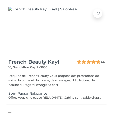
French Beauty Kayl
44
16, Grand-Rue
Kayl L-3650
L'équipe de French'Beauty vous propose des prestations de
soins du corps et du visage, de massages, d'épilations, de
beauté du regard, d'onglerie et d...
Soin Pause Relaxante
Offrez vous une pause RELAXANTE ! Cabine soin, table chauffante, massage crânien ou pieds ou mains ( 20 minutes ) sur fond sonore relaxant, service thé/café