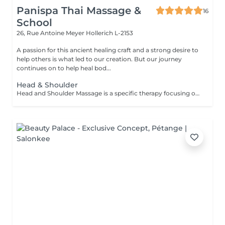
Panispa Thai Massage &
16
School
26, Rue Antoine Meyer
Hollerich L-2153
A passion for this ancient healing craft and a strong desire to
help others is what led to our creation. But our journey
continues on to help heal bod...
Head & Shoulder
Head and Shoulder Massage is a specific therapy focusing on the specific areas rather than the entire body. The massage helps to relieve tension in your muscles, improve circulation and reduce stress. This therapy is especially recommended for you if you work sitting down or at a desk all day. The focus on your back, head and shoulders helps you to relax and assists in the reduction of stress hormones in the muscles which can reduce the occurrence of tension related headaches. Other benefits that can be received from this therapy include: Improved sleep Reduction of neck-stiffness A general feeling of relaxation Improved circulation in your head