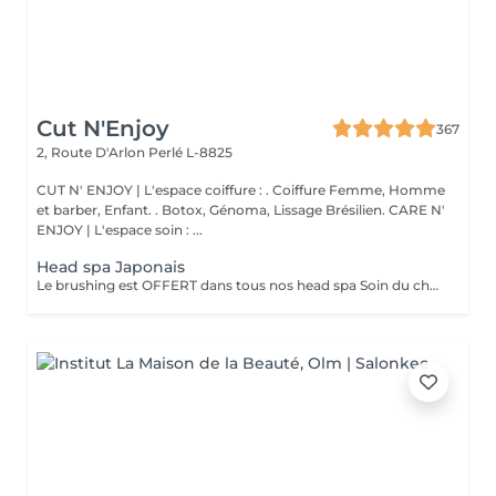
Cut N'Enjoy
367
2, Route D'Arlon
Perlé L-8825
CUT N' ENJOY | L'espace coiffure : . Coiffure Femme, Homme
et barber, Enfant. . Botox, Génoma, Lissage Brésilien. CARE N'
ENJOY | L'espace soin : ...
Head spa Japonais
Le brushing est OFFERT dans tous nos head spa Soin du cheveu, du cuir chevelu, massage du haut du corps et massage crânien sous les jet japonais