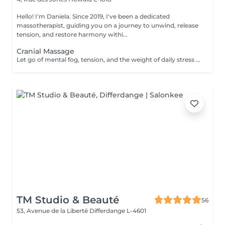
Hello! I'm Daniela. Since 2019, I've been a dedicated
massotherapist, guiding you on a journey to unwind, release
tension, and restore harmony withi...
Cranial Massage
Let go of mental fog, tension, and the weight of daily stress with the Cranial Clarity Ritual calming head massage designed to clear your mind and soothe your nervous system. Through gentle pressure, intuitive touch, and mindful pacing, this ritual helps release built-up tension in the scalp, jaw, temples, and neck while encouraging deep mental stillness. This treatment is perfect for those seeking relief from headaches, mental fatigue, or emotional overload. Leave feeling lighter, clearer, and more groundedwith a renewed sense of mental space and inner serenity. For further questions please contact us.
TM Studio & Beauté
56
53, Avenue de la Liberté
Differdange L-4601