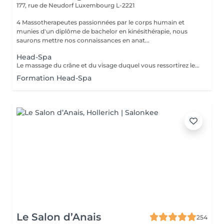
177, rue de Neudorf
Luxembourg L-2221
4 Massotherapeutes passionnées par le corps humain et
munies d'un diplôme de bachelor en kinésithérapie, nous
saurons mettre nos connaissances en anat...
Head-Spa
Le massage du crâne et du visage duquel vous ressortirez les cheveux propres. Association de l'utilisation du massage, de l'eau et de la vapeur afin de vous garantir une séance vraiment relaxante. Utilisation de l'huile essentielle adaptée à votre cuir chevelu après analyse. Contre-indications : Extentions, tissages et tresses plaquées. Attendre 72h après une coloration. Accord médical nécéssaire en cas de chimiothérapie/rémission. Merci de nous informer en cas de grossesse ou allaitement afin d'adapter les produits utilisés.
Formation Head-Spa
Le Salon d’Anais
254