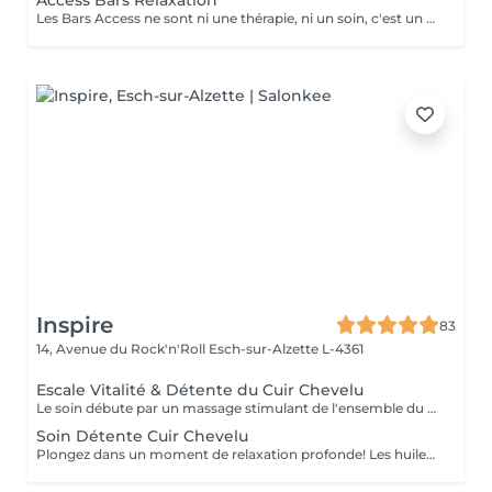
Access Bars Relaxation
Les Bars Access ne sont ni une thérapie, ni un soin, c'est un outil qui favorise le fameux « lâcher-prise ». La stimulation de ces points entraîne un relâchement des blocages mentaux, provoque une relaxation intense et lorsque touchés doucement, ils relâchent sans effort, tout ce qui empêche de recevoir.
Inspire
83
14, Avenue du Rock'n'Roll
Esch-sur-Alzette L-4361
Escale Vitalité & Détente du Cuir Chevelu
Le soin débute par un massage stimulant de l'ensemble du cuir chevelu afin d'activer la microcirculation et favoriser la vitalité du cheveu. Une huile botanique rafraîchissante est appliquée sur les racines pour purifier le cuir chevelu, apporter une agréable sensation de fraîcheur et contribuer à son équilibre naturel. Une seconde huile au Neem et Coco est ensuite travaillée sur les longueurs et les pointes afin de nourrir, assouplir et protéger la fibre capillaire face aux agressions estivales telles que le soleil, le vent ou les baignades. Les manuvres lentes, enveloppantes et répétitives procurent une profonde sensation de relâchement. Les tensions accumulées se dissipent progressivement tandis que le corps et l'esprit s'abandonnent à une détente profonde. Les cheveux retrouvent douceur, souplesse et éclat, tandis que le cuir chevelu bénéficie d'un véritable bain de fraîcheur. Une parenthèse de bien-être et de calme entre deux soirées terrasses au soleil !
Soin Détente Cuir Chevelu
Plongez dans un moment de relaxation profonde! Les huiles naturelles au Neem stimulent le cuir chevelu et la pousse des cheveux. Le massage de la tête, du cuir chevelu et de la nuque vous emporte dans un doux moment de détente.