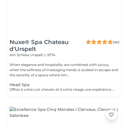
Nuxe® Spa Chateau
580
d'Urspelt
Am Schlass
Urspelt L-9774
When elegance and hospitality are combined with luxury,
when the softness of massaging hands is soaked in escape and
the serenity of a space where tim...
Head Spa
Offrez à votre cuir chevelu et à votre visage une expérience de soin d'exception, au croisement de l'expertise capillaire et du savoir faire facialiste NUXE SPA. Les Head Spa NUXE SPA associent soins du cuir chevelu, massage crânien profond et gestuelle experte du visage pour apaiser les tensions, stimuler la microcirculation et révéler des cheveux plus brillants, une peau plus lisse et un teint lumineux. Un rituel holistique unique, alliant détente nerveuse intense, beauté des cheveux et éclat du visage, pour un bien-être global et durable.