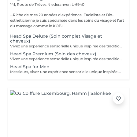
141, Route de Trèves
Niederanven L-6940
...Riche de mes 20 années d'expérience, Facialiste et Bio-
esthéticienne je suis spécialisée dans les soins du visage et l'art
du massage comme le KOBI...
Head Spa Deluxe (Soin complet Visage et
cheveux)
Vivez une expérience sensorielle unique inspirée des traditions anciennes japonaises dédiées au soin du corps et à l'apaisement de l'esprit. Le Head Spa combine soin des cheveux et du visage pour améliorer la revitalisation du cuir chevelu tout en favorisant la réduction du stress et la relaxation générale: - Démaquillage du visage - Massage du visage manuel "coup d'éclat" - Massage manuel des épaules, de la nuque et du cuir chevelu à l'huile précieuse et utilisation de différents outils - Fontaine d'eau chaude - Masque visage hydratant - Shampoing - Masque capillaire sous bain de vapeur + sérum - Massage des mains et des bras. - Crème + Sérum visage hydradants - Séchage des cheveux (15 minutes)
Head Spa Premium (Soin des cheveux)
Vivez une expérience sensorielle unique inspirée des traditions anciennes japonaises dédiées au soin du corps et à l'apaisement de l'esprit. Le Head Spa combine soin des cheveux et du visage pour améliorer la revitalisation du cuir chevelu tout en favorisant la réduction du stress et la relaxation générale: - Démaquillage du visage - Massage manuel des épaules, de la nuque et du cuir chevelu à l'huile précieuse et utilisation de différents outils - Fontaine d'eau chaude - Shampoing - Masque capillaire sous bain de vapeur + sérum - Massage des mains et des bras. - Séchage des cheveux (15 minutes)
Head Spa for Men
Messieurs, vivez une expérience sensorielle unique inspirée des traditions anciennes japonaises dédiées au soin du corps et à l'apaisement de l'esprit adapté à votre peau. Le Head Spa combine soin des cheveux et du visage pour améliorer la revitalisation du cuir chevelu tout en favorisant la réduction du stress et la relaxation générale: - Soin du visage (nettoyage, massage, masque et/ou soin de la barbe) - Massage manuel des épaules, de la nuque et du cuir chevelu à l'huile précieuse et utilisation de différents outils - Fontaine d'eau chaude - Shampoing - Sérum capillaire - Séchage des cheveux