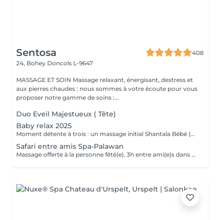
Sentosa
408
24, Bohey
Doncols L-9647
MASSAGE ET SOIN Massage relaxant, énergisant, destress et
aux pierres chaudes : nous sommes à votre écoute pour vous
proposer notre gamme de soins :...
Duo Eveil Majestueux ( Tête)
Baby relax 2025
Moment détente à trois : un massage initial Shantala Bébé (maximum 9 mois ) vous faites vous même le massage sur votre bébé et nous vous montrons la marche à suivre + 2 massages " Eveil Majestueux" de 20 min pour papa et maman + 4h de Spa -Privatif Palawan A votre disposition lit pour bébé Uniquement du Lundi au jeudi de 10h à 14h Possibilité de commander le repas de midi sauf le mardi .
Safari entre amis Spa-Palawan
Massage offerte à la personne fêté(e). 3h entre ami(e)s dans notre spa privatif Palawan avec jus frais offerts. Massage Eveil Majestueux de 20 min offerts à la personne fêté(e) avec les somptueux produits de la marque Africology.