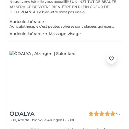
Nous avons hâte de vous accueillir ! UN INSTITUT DE BEAUTÉ
AU SERVICE DE VOTRE BIEN-ÊTRE EN PLEIN COEUR DE
DIFFERDANGE Le bien-être n'est pas une q...
Auriculothérapie
Auriculothérapie c'est petites sphères sont placées qui exercent une pression aux points réflexes de l'oreille. Ils peuvent aider à soulager la douleur, l'anxiété, le stress, inconfort, syndrome prémenstruel, entre autres
Auriculothérapie + Massage visage
ÔDALYA
36
500, Rte de Thionville
Alzingen L-5886