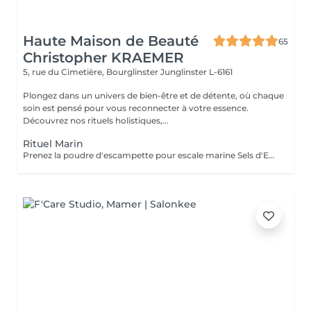
Haute Maison de Beauté
65
Christopher KRAEMER
5, rue du Cimetière, Bourglinster
Junglinster L-6161
Plongez dans un univers de bien-être et de détente, où chaque
soin est pensé pour vous reconnecter à votre essence.
Découvrez nos rituels holistiques,...
Rituel Marin
Prenez la poudre d'escampette pour escale marine Sels d'Epsom, algues, poudre de pierres précieuses, huiles essentielles de Lédon De Groenland, c'est tout un programme qui vous attend afin de vous reminéraliser, vous purifier mais aussi vous détendre et à la fois vous énergiser Véritable moment de relaxation complète. Sauna infrarouge, Massage shiatsu, bol d'air jacquier, douche. Onction du huiles précieuses, hammam crânien, facial et respiratoire, bains rythmés avec méditation guidée, exercices de sophrologie, shampooing, pose de masque et massage crânien, rituel de la cascade, rinçage à l'infusion de plantes qui clôture le soin. Le soin ne comprend pas le brushing