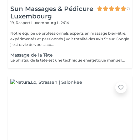
Sun Massages & Pédicure
21
Luxembourg
19, Raspert
Luxembourg L-2414
Notre équipe de professionnels experts en massage bien-être,
expérimentés et passionnés ( voir totalité des avis 5* sur Google
) est ravie de vous acc...
Massage de la Tête
Le Shiatsu de la tête est une technique énergétique manuelle du crâne, du visage et de la nuque qui permet d'harmoniser l'énergie dans les deux hémisphères du cerveau. Ce soin libère le flux de l'énergie subtile dans le corps, améliore la circulation. La technique consiste en la stimulation des points énergétiques de la zone par des petites pressions digitales et le drainage lymphatique pour évacuer les toxines par des mouvements glissés. Ce soin du visage est rajeunissant et très complet. Il permet de détoxifier la peau et de la rendre plus lisse et éclatante. Cette technique plonge le receveur dans une relaxation profonde qui renforce les capacités d'auto-guérison de l'organisme qui se ressource grâce au repos procuré par le soin. Le Shiatsu de la tête est indiqué dans les cas de : troubles du sommeil, stress, anxiété, nervosité, déprime, tristesse, tensions du cou et des épaules, fatigue oculaire et auditive, maux de tête, ...