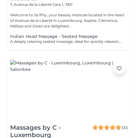
7, Avenue de la Liberté
Gare L-1931
Welcome to So'Phy, your beauty institute located in the heart
of Avenue de la Liberté in Luxembourg. Sophie, Clémence,
Mélissa and Gwen are delighted...
Indian Head Massage - Seated Massage
A deeply relaxing seated massage, ideal for quickly releasing built-up tension. Inspired by Ayurvedic techniques, this treatment focuses on the upper back, shoulders, neck and scalp to relieve muscular tension and calm the nervous system. Through targeted movements, it provides an immediate feeling of lightness, promotes mental relaxation and improves overall rest. An ideal treatment for a quick and effective break, helping you release pressure and restore a sense of calm and balance.
Massages by C -
335
Luxembourg