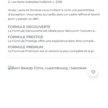
3, rue Marie-Adelaïde
Hollerich L-2128
Anais, Laura et Doriane vous invitent à vivre une parenthèse
d'exception. Vous serez accueillis dans un cadre raffiné et feutré
pour y passer un déli...
FORMULE DECOUVERTE
La Formule Découverte est idéale pour découvrir l'univers du Head Spa et s'offrir un véritable moment de détente. Ce soin associe massage crânien par acupression, diffusion d'eau sous arche et ambiance sensorielle apaisante pour libérer les tensions et favoriser le lâcher-prise. Le cuir chevelu est revitalisé, l'esprit apaisé et les cheveux retrouvent douceur et légèreté. Le séchage des cheveux est inclus à la fin de la prestation. Parfaite pour une première expérience relaxante.
FORMULE PRESTIGE
La Formule Prestige offre une expérience bien-être complète, alliant soin du cuir chevelu, détente capillaire et soin du visage. Grâce à des techniques manuelles ciblées et à une atmosphère enveloppante, cette formule procure une relaxation profonde tout en sublimant la peau et les cheveux. Elle permet de relâcher les tensions, d'améliorer la circulation et de retrouver une sensation d'équilibre et d'harmonie. Le séchage des cheveux est inclus. Idéale pour s'accorder un moment de bien-être global.
FORMULE PREMIUM
La Formule Premium est la version la plus complète et la plus exclusive de l'expérience Head Spa. Elle reprend tous les bienfaits de la Formule Prestige, avec un soin visage complet, un soin capillaire approfondi et une relaxation globale, tout en y ajoutant un gommage du cuir chevelu, une diffusion de vapeur et un massage spécifique réalisé pendant le temps de pause. La vapeur permet d'optimiser l'efficacité des soins, de détendre les muscles en profondeur et de renforcer les bienfaits du massage crânien. Chaque étape est pensée pour offrir un moment d'exception, alliant performance, confort et lâcher-prise total. Le séchage des cheveux est inclus. Recommandée pour vivre l'expérience Head Spa dans sa version la plus luxueuse.