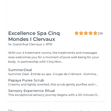
Excellence Spa Cinq
226
Mondes I Clervaux
14, Grand Rue
Clervaux L-9710
With our 4 treatment rooms, the treatments and massages
area welcomes you for a moment of pure well-being for your
body. In partnership with Cinq Mon...
SummerDeal
Summer Deal -Entrée au spa -Coupe de Crémant -Gommage complet du corps (30') -Massage du dos (20') Valable cet été jusqu'au 24/08/26 La durée de la prestation (60min) inclut l'installation et le temps de relaxation intégré à nos soins (10min).
Papaya Puree Scrub
Creamy and lightly scented, this scrub gently purifies and revitalizes the skin, restoring its natural glowideal for sensitive skin. The treatment duration (45 min) includes preparation time, the integrated relaxation time within our treatments (10 min), as well as the time required to rinse/remove the product in the shower (10 min).
Sensory Experience Ritual
This exceptional sensory journey begins with a 20-minute Oriental Discovery Massage- slow and deep, and infused with warm notes of cinnamon and eucalyptus. It continues with a purifying facial treatment featuring a hot or cold stone massage, tailored to your skin's needs. The duration of the treatment (70min) includes setup and the relaxation time built into our services (10 min). All our rituals are accompanied by tea with its delicacies.