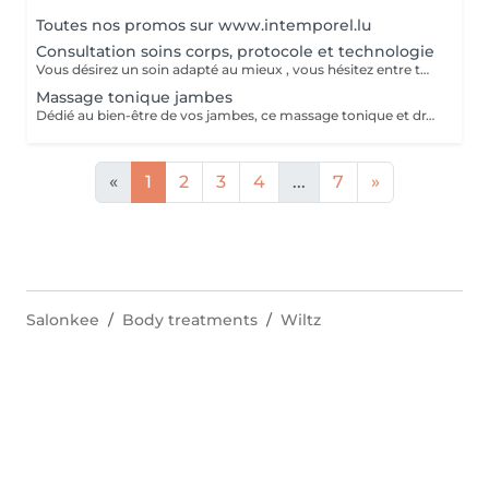
Toutes nos promos sur www.intemporel.lu
Consultation soins corps, protocole et technologie
Vous désirez un soin adapté au mieux , vous hésitez entre toutes nos techniques , machines et protocoles divers. Nous avons donc mis en place ce moment privilégié avec une esthéticienne , qui vous écoutera et répondra à vos attentes en vous conseillant au mieux . Les 25€ de la consultation vous seront déduits de votre soin si vous prenez rdv .
Massage tonique jambes
Dédié au bien-être de vos jambes, ce massage tonique et drainant vous procure une délicieuse sensation de légèreté.
«
1
2
3
4
...
7
»
Salonkee
Body treatments
Wiltz