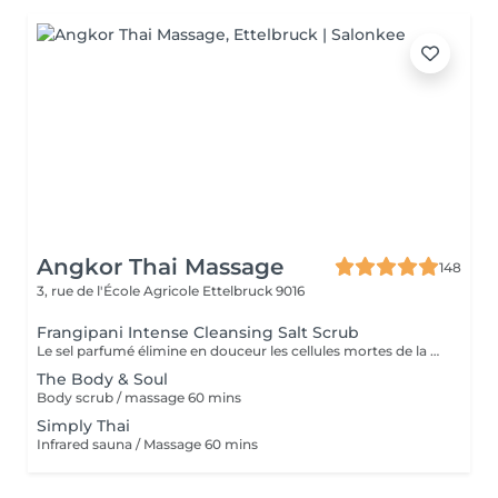
Angkor Thai Massage
148
3, rue de l'École Agricole
Ettelbruck 9016
Frangipani Intense Cleansing Salt Scrub
Le sel parfumé élimine en douceur les cellules mortes de la peau, favorisant la régénération de nouvelles cellules. Ce soin luxueux révèle une toile lisse et réactive, prête à absorber l'huile corporelle profondément nourrissante.
The Body & Soul
Body scrub / massage 60 mins
Simply Thai
Infrared sauna / Massage 60 mins