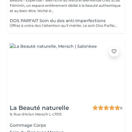
Beauté - Expertise - Bien-Être au Naturel Bienvenue chez Éclat
Féminin, un espace entièrement dédié à la beauté authentique
et au bien-être. Niché d...
DOS PARFAIT Soin du dos anti-imperfections
Offrez à votre dos l'attention qu'il mérite. Le soin Dos Parfait purifie, lisse et rééquilibre la peau, pour un dos éclatant de santé et de bien-être. Il peut inclure une dermabrasion douce, selon les besoins de votre peau, pour un résultat encore plus uniforme et affiné. Grâce à des gestes experts et des produits soigneusement sélectionnés, dites adieu aux imperfections et redécouvrez une peau douce, lisse et visiblement sublimée. Résultat : un dos pur, lumineux et visiblement revitalisé. Découvrez l'ensemble de mes rituels et prestations exclusives sur: www.eclat-feminin.lu - SCROLLER VERS LE HAUT - DESCRIPTION -
La Beauté naturelle
6
9, Rue d'Arlon
Mersch L-L7513
Gommage Corps