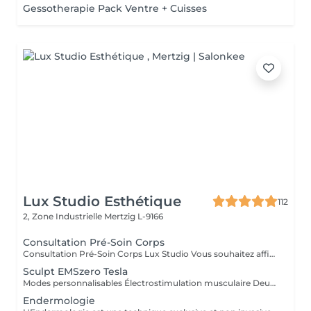
Gessotherapie Pack Ventre + Cuisses
Lux Studio Esthétique
112
2, Zone Industrielle
Mertzig L-9166
Consultation Pré-Soin Corps
Consultation Pré-Soin Corps Lux Studio Vous souhaitez affiner votre silhouette, raffermir votre peau ou éliminer la cellulite, mais vous ne savez pas par où commencer ? Réservez une consultation corporelle personnalisée, incluant une analyse de vos besoins, un bilan esthétique complet et une mini séance test avec nos technologies avancées. Évaluation de votre morphologie et objectifs Diagnostic personnalisé Test de nos appareils (cavitation, radiofréquence, pressothérapie, cryolipolyse, etc.) Conseils experts et plan de traitement sur-mesure Le montant de la consultation est déductible en cas d'achat d'un forfait complet le jour même. Lux Studio Vous souhaitez affiner votre silhouette, raffermir votre peau ou éliminer la cellulite, mais vous ne savez pas par où commencer ? Réservez une consultation corporelle personnalisée, incluant une analyse de vos besoins, un bilan esthétique complet et une mini séance test avec nos technologies avancées. Évaluation de votre morphologie et objectifs Diagnostic personnalisé Test de nos appareils (cavitation, radiofréquence, pressothérapie, cryolipolyse, etc.) Conseils experts et plan de traitement sur-mesure Le montant de la consultation est déductible en cas d'achat d'un forfait complet le jour même.
Sculpt EMSzero Tesla
Modes personnalisables Électrostimulation musculaire Deux poignées indépendantes : contrôlez la puissance indépendamment, permettant des entraînements synchronisés ou individualisés Sûr et non invasif : notre machine est exempte de courant, d'hyperthermie, de rayonnement et ne nécessite aucune période de récupération. Brûlage de graisse et développement musculaire sans effort Gain de temps et d'efforts : seulement 30 minutes d'utilisation équivalent à 30 000 contractions musculaires, l'équivalent d'innombrables rouleaux de ventre ou squats.
Endermologie