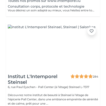
Toutes nos promos sur www.intemporel.lu
Consultation corps, protocole et technologie
Vous désirez un soin adapté au mieux, vous hésitez entre toutes nos techniques, machines et protocoles divers. Nous avons donc mis en place ce moment privilégié avec une esthéticienne, qui vous écoutera et répondra à vos attentes en vous conseillant au mieux. Les 25€ de la consultation vous seront déduits de votre soin si vous prenez rdv .
Institut L'Intemporel
284
Steinsel
6, rue Paul Eyschen - Pall Center (à l’étage)
Steinsel L-7317
Découvrez notre institut de beauté à Steinsel à l'étage de
l'épicerie Pall Center, dans une ambiance empreinte de sérénité
et de calme, prêt pour une ...