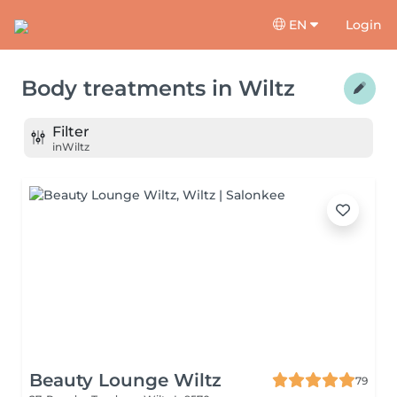
EN
Login
Body treatments
in
Wiltz
Filter
in
Wiltz
Beauty Lounge Wiltz
79