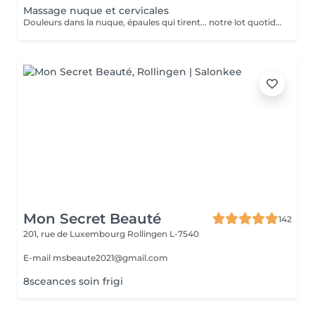
Massage nuque et cervicales
Douleurs dans la nuque, épaules qui tirent... notre lot quotidien à tous, ce massage aux huiles chaudes aromatiques détend et relaxe les muscles contractés. En complément de soin visage uniquement.
Mon Secret Beauté
142
201, rue de Luxembourg
Rollingen L-7540
E-mail msbeaute2021@gmail.com
8sceances soin frigi