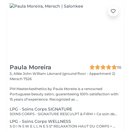
Paula Moreira
115
5, Allée John William Léonard (ground floor - Appartment 2)
Mersch 7526
PM MasterAesthetics by Paula Moreira is a renowned
Portuguese beauty salon, guaranteeing 100% satisfaction with
15 years of experience. Recognized as ...
LPG - Soins Corps SIGNATURE
SOINS CORPS - SIGNATURE RESCULPT & FIRM > Ce soin de l'ensemble du corps raffermit la peau et redonne du galbe aux courbes pour retrouver une silhouette resculptée et plus ferme tout en procurant un grand moment de bien-être. CELLULITE LISSANT > Ce soin ciblé déstocke les graisses localisées, défibrose et assouplit les tissus pour traiter efficacement la cellulite adipeuse et fibreuse tout en procurant un grand moment de bien-être. DÉCOUVERTE Ce soin propose une introduction à la technique endermologie® afin de découvrir le potentiel des différentes stimulations cellulaires et les sensations uniques qu'elles procurent. BILAN PERSONNALISÉ Tout programme de soin endermologie® corps commence par un bilan ultra-précis, avec l'application professionnelle ENDERMOLINK. Il se déroule en trois étapes clés : 1. Décryptage de votre mode de vie. 2. Analyse pointue de l'état de votre peau. 3. Création de votre programme sur-mesure.
LPG - Soins Corps WELLNESS
S O I N S W E L L N E S S* RELAXATION HAUT DU CORPS > Ce soin favorise un relâchement profond des tensions dans le dos, la nuque, les épaules et le cuir chevelu pour apporter une relaxation complète et une sensation de bien-être global revitalisante. DÉTOX DRAINANT > Ce soin active les échanges circulatoires pour agir sur la rétention d'eau et éliminer les toxines, offrant un effet dynamisant et une sensation de légèreté aux jambes. VITALITÉ STRESS SOMMEIL > Ce soin de l'ensemble du corps diminue le stress, augmente la vitalité et améliore la qualité du sommeil pour apporter un mieux-être global tout en renforçant les défenses naturelles. RECUP DEEP TISSUE > En agissant sur les tissus profonds, ce soin soulage les tensions musculaires et favorise une meilleure récupération sportive en diminuant les courbatures. INTENSE WELLNESS > Ce soin de l'ensemble du corps détend les zones de tensions musculaires et favorise un lâcher prise total, offrant ainsi une relaxation profonde et une sensation de bien-être intensifi ée.