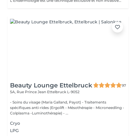
L'Endermologie est une technique exclusive et non invasive qui permet de remodeler votre silhouette, de lisser la cellulite et d'améliorer globalement la tonicité de la peau.
Beauty Lounge Ettelbruck
97
5A, Rue Prince Jean
Ettelbruck L-9052
- Soins du visage (Maria Galland, Payot) - Traitements
spécifiques anti-rides (Ergolift - Mésothérapie - Microneedling -
Colplasma -Luminothérapie) - ...
Cryo
LPG