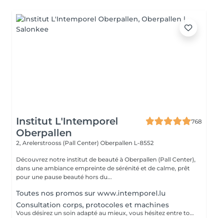
Institut L'Intemporel
768
Oberpallen
2, Arelerstrooss (Pall Center)
Oberpallen L-8552
Découvrez notre institut de beauté à Oberpallen (Pall Center),
dans une ambiance empreinte de sérénité et de calme, prêt
pour une pause beauté hors du...
Toutes nos promos sur www.intemporel.lu
Consultation corps, protocoles et machines
Vous désirez un soin adapté au mieux, vous hésitez entre toutes nos techniques, machines et protocoles divers. Nous avons donc mis en place ce moment privilégié avec une esthéticienne qui vous écoutera et répondra à vos attentes en vous conseillant au mieux. Les 25€ de la consultation vous seront déduits de votre soin si vous prenez rdv .