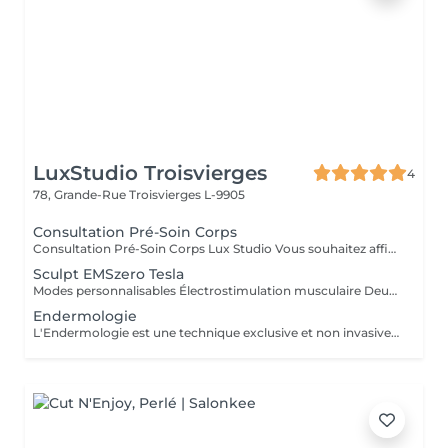
LuxStudio Troisvierges
4
78, Grande-Rue
Troisvierges L-9905
Consultation Pré-Soin Corps
Consultation Pré-Soin Corps Lux Studio Vous souhaitez affiner votre silhouette, raffermir votre peau ou éliminer la cellulite, mais vous ne savez pas par où commencer ? Réservez une consultation corporelle personnalisée, incluant une analyse de vos besoins, un bilan esthétique complet et une mini séance test avec nos technologies avancées. Évaluation de votre morphologie et objectifs Diagnostic personnalisé Test de nos appareils (cavitation, radiofréquence, pressothérapie, cryolipolyse, etc.) Conseils experts et plan de traitement sur-mesure Le montant de la consultation est déductible en cas d'achat d'un forfait complet le jour même. Lux Studio Vous souhaitez affiner votre silhouette, raffermir votre peau ou éliminer la cellulite, mais vous ne savez pas par où commencer ? Réservez une consultation corporelle personnalisée, incluant une analyse de vos besoins, un bilan esthétique complet et une mini séance test avec nos technologies avancées. Évaluation de votre morphologie et objectifs Diagnostic personnalisé Test de nos appareils (cavitation, radiofréquence, pressothérapie, cryolipolyse, etc.) Conseils experts et plan de traitement sur-mesure Le montant de la consultation est déductible en cas d'achat d'un forfait complet le jour même.
Sculpt EMSzero Tesla
Modes personnalisables Électrostimulation musculaire Deux poignées indépendantes : contrôlez la puissance indépendamment, permettant des entraînements synchronisés ou individualisés Sûr et non invasif : notre machine est exempte de courant, d'hyperthermie, de rayonnement et ne nécessite aucune période de récupération. Brûlage de graisse et développement musculaire sans effort Gain de temps et d'efforts : seulement 30 minutes d'utilisation équivalent à 30 000 contractions musculaires, l'équivalent d'innombrables rouleaux de ventre ou squats.
Endermologie
L'Endermologie est une technique exclusive et non invasive qui permet de remodeler votre silhouette, de lisser la cellulite et d'améliorer globalement la tonicité de la peau.