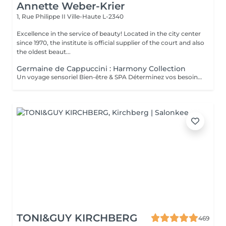
Annette Weber-Krier
1, Rue Philippe II
Ville-Haute L-2340
Excellence in the service of beauty! Located in the city center
since 1970, the institute is official supplier of the court and also
the oldest beaut...
Germaine de Cappuccini : Harmony Collection
Un voyage sensoriel Bien-être & SPA Déterminez vos besoins à l'aide des 4 huiles essentielles ACTIMOOD.Pure sensation- Balance sensation- Zen sensation- Power sensation Exfoliation du corps -massage du corps- massage du cuir chevelu si souhaité- Laissez-vous emporter dans un voyage sensoriel grâce à un soin corporel adapté à vos besoins.
TONI&GUY KIRCHBERG
469