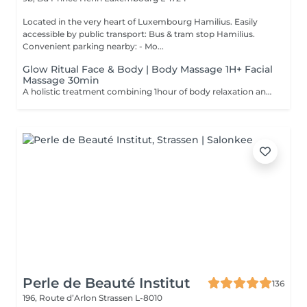
Located in the very heart of Luxembourg Hamilius. Easily
accessible by public transport: Bus & tram stop Hamilius.
Convenient parking nearby: - Mo...
Glow Ritual Face & Body | Body Massage 1H+ Facial
Massage 30min
A holistic treatment combining 1hour of body relaxation and 30min of facial massage for complete rejuvenation. Why clients choose it: - Full relaxation - Skin + body experience - Signature SPA feeling
Perle de Beauté Institut
136
196, Route d’Arlon
Strassen L-8010