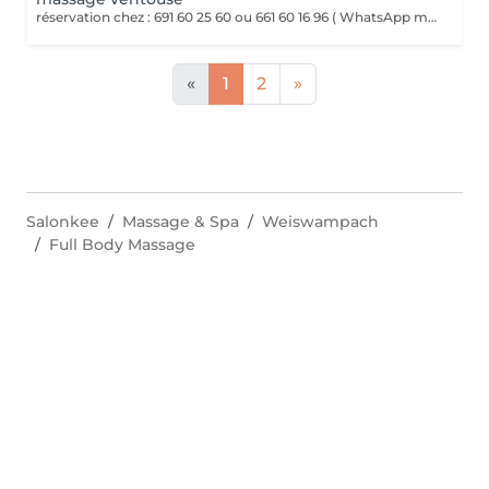
réservation chez : 691 60 25 60 ou 661 60 16 96 ( WhatsApp msg ) VENTOUSES OU CUPPING THERAPY Technique thérapeutique utilisant la succion pour créer une dépression sur la peau. Il améliore la circulation sanguine, décontracte lés muscles, soulage les Dolores et draine les tissus
«
1
2
»
Salonkee
Massage & Spa
Weiswampach
Full Body Massage