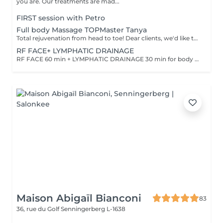
you are. Our treatments are mad...
FIRST session with Petro
Full body Massage TOPMaster Tanya
Total rejuvenation from head to toe! Dear clients, we'd like to draw your attention to the fact that the actual massage time is indicated in parentheses next to the name of the massage. The duration list on the website includes time for room and client preparation. We strive to provide you with the highest quality and comfort. Thank you for your understanding. WHAT IS FULL BODY MASSAGE? It's a comprehensive massage that targets all major muscle groups, relieving stress, tension, and fatigue throughout the entire body. Using a combination of techniques, this treatment boosts circulation, relaxes the nervous system, and restores your natural energy balance. Ideal for those needing a full reset for both body and mind.
RF FACE+ LYMPHATIC DRAINAGE
RF FACE 60 min + LYMPHATIC DRAINAGE 30 min for body Your face lifts. Your body drains. Two systems working together to provide the full experience.
Maison Abigaïl Bianconi
83
36, rue du Golf
Senningerberg L-1638