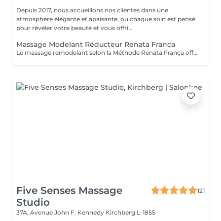
Depuis 2017, nous accueillons nos clientes dans une
atmosphère élégante et apaisante, ou chaque soin est pensé
pour révéler votre beauté et vous offri...
Massage Modelant Réducteur Renata Franca
Le massage remodelant selon la Méthode Renata França offre des résultats surprenants, car il a été conçu pour remodeler les adipocytes, c'est-à-dire déplacer la graisse vers les zones appropriées et ainsi mieux dessiner les contours du corps. Le pétrissage et les glissements ne sont que quelques-unes des manuvres qui promettent de redessiner la silhouette et d'offrir des courbes plus harmonieuses.
Five Senses Massage
121
Studio
37A, Avenue John F. Kennedy
Kirchberg L-1855