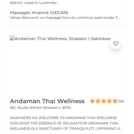
district, close to Luxembo...
Massages Ananné (VEGAN)
Venez découvrir ce massage hors du commun sans tarder Tout d'abord nous utilisons une huile végétale et pure puis nous massons l'ensemble du corps en alternant brosses et pierres. Relaxation assurée ! Le corps est détendu et tonifié.
Andaman Thai Wellness
255
182, Route d'Arlon
Strassen L-8010
SAWASDEE KA WELCOME TO ANDAMAN THAI WELLNESS
DISCOVER THE ESSENCE OF RELAXATION ANDAMAN THAI
WELLNESS IS A SANCTUARY OF TRANQUILITY, OFFERING A
RANGE...