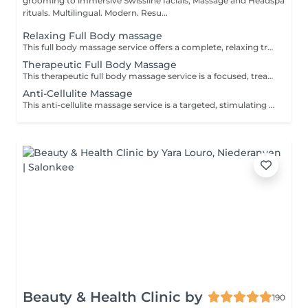
grooming to immersive Swissline facials, Massage and Headspa
rituals. Multilingual. Modern. Resu...
Relaxing Full Body massage
This full body massage service offers a complete, relaxing treatment designed to work on the entire body- neck, shoulders, back, arms, hands, legs, feet. It uses flowing, medium pressure techniques to release muscular tension, improve flexibility, and promote deep relaxation, making it ideal for stress relief, everyday aches, or simply restoring balance after a busy week.
Therapeutic Full Body Massage
This therapeutic full body massage service is a focused, treatment oriented session that addresses specific muscle tension, postural imbalances, and chronic pain patterns across the entire body. Using deeper, targeted techniques such as myofascial release, triggerpoint work, and crossfiber stretching, it aims to correct muscular restrictions, improve joint mobility, and restore functional movement, making it ideal for people with recurring discomfort or active lifestyles. Key benefits: Relieves chronic muscle tension and pain, especially in the neck, shoulders, back, hips, and legs, by working on deep tissue and trigger points. Improves posture and joint mobility by releasing tight muscles and fascia, helping the body move more freely and with less strain. Supports injury recovery and performance by reducing muscle stiffness, improving circulation, and shortening recovery time after physical activity.
Anti-Cellulite Massage
This anti-cellulite massage service is a targeted, stimulating treatment designed to improve the appearance and texture of skin commonly affected by cellulite, especially on the thighs, hips, buttocks, and sometimes abdomen. Using firm, rhythmic techniques such as deep kneading, lymphatic drainage, and circular pressures, it aims to break up fatty deposits, boost circulation, and encourage the removal of retained fluids and toxins from the tissue. Key benefits: Helps reduce the visible appearance of cellulite by improving blood flow and lymphatic drainage in targeted areas. Supports smoother, firmer skin by encouraging the breakdown of fatty deposits and reducing fluid retention. Promotes better circulation and detoxification, which can leave the skin feeling softer, more toned, and less dimpled over time with regular sessions.
Beauty & Health Clinic by
190