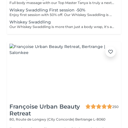
Full body massage with our Top Master Tanya is truly a next-level experience. With more than 10 years of professional experience, she has an exceptional understanding of the body and its individual needs. Tanya adapts her technique exactly to what your body requires, often sensing it even before you do. This type of massage is designed to release tension, improve circulation, and promote deep relaxation. The treatment typically focuses on the back, shoulders, arms, legs, and other key tension areas, using smooth, flowing, and soothing massage techniques. Result: a feeling of lightness, relaxation, and renewed body comfort. Recommended frequency: from once a week to once a month, depending on your personal needs and stress level.
Wiskey Swaddling First session -50%
Enjoy first session with 50% off. Our Whiskey Swaddling is more than just a body wrap, it's a full-body ritual designed to detox, tone, and deeply nourish your skin. We tailor the wrap to your needs using active-rich formulas, then wrap you in bandages, film, and warmth to boost results. The gentle contrast in temperature combined with potent actives works wonders and the results speak for themselves: Benefits: -Body detox & inch loss -Firmer, smoother skin -Improved tone & circulation
Whiskey Swaddling
Our Whiskey Swaddling is more than just a body wrap, it's a full-body ritual designed to detox, tone, and deeply nourish your skin. We tailor the wrap to your needs using active-rich formulas, then wrap you in bandages, film, and warmth to boost results. The gentle contrast in temperature combined with potent actives works wonders and the results speak for themselves: Benefits: -Body detox & inch loss -Firmer, smoother skin -Improved tone & circulation
Françoise Urban Beauty
250
Retreat
80, Route de Longwy (City Concorde)
Bertrange L-8060