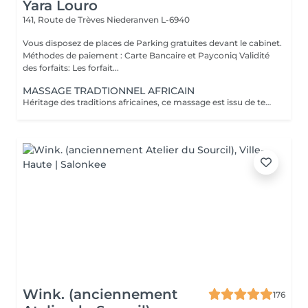
Yara Louro
141, Route de Trèves
Niederanven L-6940
Vous disposez de places de Parking gratuites devant le cabinet.
Méthodes de paiement : Carte Bancaire et Payconiq Validité
des forfaits: Les forfait...
MASSAGE TRADTIONNEL AFRICAIN
Héritage des traditions africaines, ce massage est issu de techniques ancestrales transmises de mère en fille au fil des générations. Pratiqué comme un rituel de bien-être, il associe gestes profonds et rythmiques pour libérer les tensions, stimuler la circulation et rétablir l'harmonie entre le corps et l'esprit. Il procure une relaxation intense et une sensation de vitalité durable.
Wink. (anciennement
176