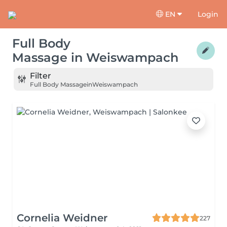
EN
Login
Full Body
Massage
in
Weiswampach
Filter
Full Body Massage
in
Weiswampach
Cornelia Weidner
227