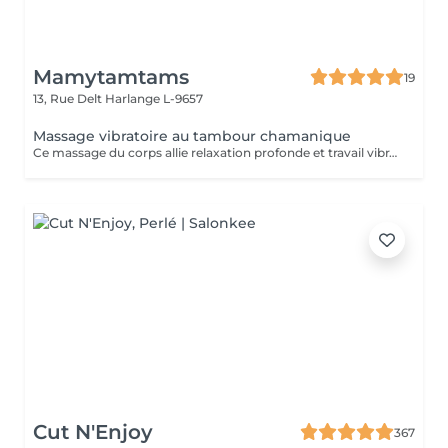
Mamytamtams
19
13, Rue Delt
Harlange L-9657
Massage vibratoire au tambour chamanique
Ce massage du corps allie relaxation profonde et travail vibratoire. Grâce au tambour chamanique qui roule délicatement sur le corps, les vibrations pénètrent en profondeur et agissent sur les tensions physiques et énergétiques. Ce soin permet de : relâcher les tensions du corps apaiser les douleurs articulaires et inflammatoires accompagner les douleurs chroniques réharmoniser l'énergie du corps La vibration du tambour agit comme une onde qui traverse le corps, aidant à débloquer, détendre et rééquilibrer. Un soin puissant qui invite le corps à se libérer, se détendre et retrouver son harmonie naturelle.
Cut N'Enjoy
367