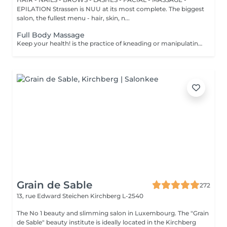
EPILATION Strassen is NUU at its most complete. The biggest
salon, the fullest menu - hair, skin, n...
Full Body Massage
Keep your health! is the practice of kneading or manipulating a person's muscles and other soft-tissue in order to reduce stress, reduce muscle pain, increase relaxation and improve the work of the immune system. Age restrictions: there are no age restrictions for this procedure. Post procedure recommendations: do not do sport and any sharp movements 2-3 hours after the procedure. Frequency: 1-2 times per week, 10 times in total. Repeat once in 3-6 months.
Grain de Sable
272
13, rue Edward Steichen
Kirchberg L-2540
The No 1 beauty and slimming salon in Luxembourg. The "Grain
de Sable" beauty institute is ideally located in the Kirchberg