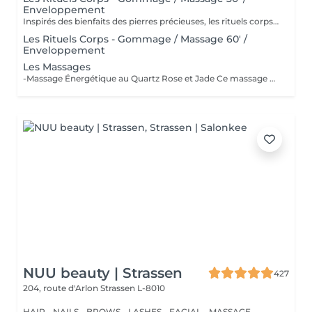
Enveloppement
Inspirés des bienfaits des pierres précieuses, les rituels corps Gemology associent techniques de massage expertes et actifs minéraux pour offrir un moment de détente absolue. Chaque soin est conçu pour rééquilibrer, hydrater, raffermir ou détoxifier la peau, tout en apaisant le corps et l'esprit. Une expérience sensorielle unique, où luxe et efficacité se rencontrent pour révéler l'éclat naturel de votre peau.
Les Rituels Corps - Gommage / Massage 60' /
Enveloppement
Les Massages
-Massage Énergétique au Quartz Rose et Jade Ce massage unique associe la puissance vibratoire des pierres précieuses à des manuvres profondes et relaxantes. Grâce au quartz rose et au jade, il rééquilibre les énergies, relâche les tensions et réveille l'éclat intérieur. Un véritable soin holistique, pour le corps et l'esprit. -Massage Ressourçant Future Maman Spécialement conçu pour accompagner la femme enceinte en douceur, ce massage soulage les tensions, améliore la circulation et procure une profonde sensation de bien-être. Réalisé avec des mouvements enveloppants et des produits adaptés, il offre un moment précieux de connexion avec soi et avec bébé.
NUU beauty | Strassen
427
204, route d'Arlon
Strassen L-8010
HAIR - NAILS - BROWS - LASHES - FACIAL - MASSAGE -