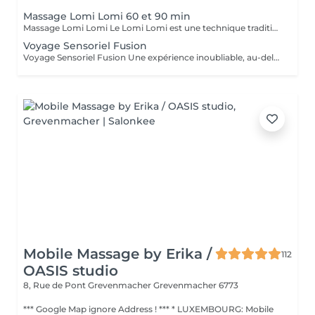
Massage Lomi Lomi 60 et 90 min
Massage Lomi Lomi Le Lomi Lomi est une technique traditionnelle hawaïenne qui va bien au-delà du simple toucher c'est une invitation à l'harmonie entre le corps, l'esprit et l'âme. Avec des mouvements longs, fluides et rythmés, rappelant le va-et-vient des vagues de l'océan, le praticien enveloppe le corps avec ses mains et ses avant-bras, créant une expérience d'accueil profond. Bienfaits : Relaxation profonde Soulagement des tensions musculaires Amélioration de la circulation et de l'énergie vitale Sensation de légèreté, de renouveau et de bien-être Un véritable câlin sous forme de soin.
Voyage Sensoriel Fusion
Voyage Sensoriel Fusion Une expérience inoubliable, au-delà du massage Plus qu'un simple massage, c'est une véritable expérience immersive qui invite à l'harmonie entre le corps, l'esprit et l'âme. Grâce à des mouvements longs, fluides et enveloppants, associés à la puissance de la luminothérapie, de l'aromathérapie, de la musicothérapie et de l'alignement des chakras, vous êtes transporté(e) dans un univers unique de détente et de connexion intérieure. Les bienfaits : Libération des tensions physiques et mentales Réduction immédiate du stress Circulation d'énergie et sensation de vitalité Bien-être profond, légèreté et renouveau Une expérience inoubliable comme un voyage qui réveille tous vos sens.
Mobile Massage by Erika /
112
OASIS studio
8, Rue de Pont Grevenmacher
Grevenmacher 6773
*** Google Map ignore Address ! *** * LUXEMBOURG: Mobile