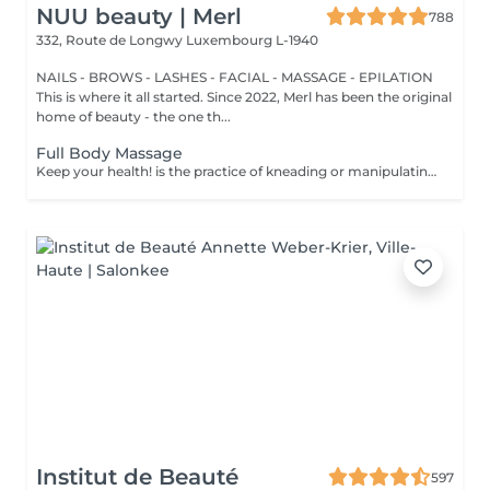
NUU beauty | Merl
788
332, Route de Longwy
Luxembourg L-1940
NAILS - BROWS - LASHES - FACIAL - MASSAGE - EPILATION
This is where it all started. Since 2022, Merl has been the original
home of beauty - the one th...
Full Body Massage
Keep your health! is the practice of kneading or manipulating a person's muscles and other soft-tissue in order to reduce stress, reduce muscle pain, increase relaxation and improve the work of the immune system. Benefits of getting a full body massage: - reduces stress - relaxing - improves blood circulation - improves body immune system How is full body massage done? - head and neck are massaged - shoulders and back are massaged - hands and arms are massaged - feet and legs are massaged - belly is massaged Age restrictions: there are no age restrictions for this procedure. Post procedure recommendations: do not do sport and any sharp movements 2-3 hours after the procedure. Frequency: 1-2 times per week, 10 times in total. Repeat once in 3-6 months.
Institut de Beauté
597