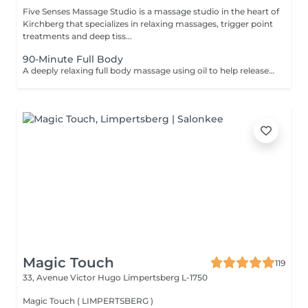
Five Senses Massage Studio is a massage studio in the heart of
Kirchberg that specializes in relaxing massages, trigger point
treatments and deep tiss...
90-Minute Full Body
A deeply relaxing full body massage using oil to help release tension, calm the nervous system, and restore overall wellbeing. The treatment typically includes the feet, legs (front and back), back, arms, shoulders, and neck. Pressure and focus areas can be adjusted according to your needs and preferences and discussed before the session.
Magic Touch
119
33, Avenue Victor Hugo
Limpertsberg L-1750
Magic Touch ( LIMPERTSBERG )