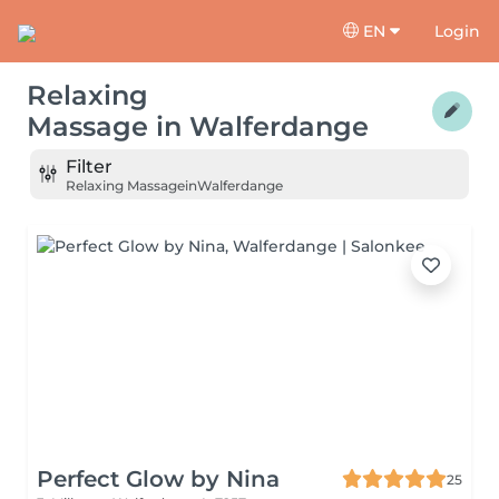
EN
Login
Relaxing
Massage
in
Walferdange
Filter
Relaxing Massage
in
Walferdange
Perfect Glow by Nina
25