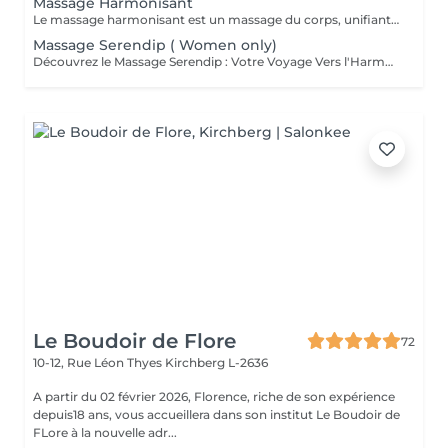
Massage Harmonisant
Le massage harmonisant est un massage du corps, unifiant et enveloppant qui détend chaque muscle de votre corps et apaise les angoisses. Accompagné par une musique douce , le massage harmonisant permet d'entrer dans un état de profonde relaxation. ll permet, par des gestes simples, de réunifier le corps et l'esprit , ce massage utilise de longs effleurages doux, enveloppants et relaxants. Les manoeuvres s'enchaînent et s'intensifient pour soulager des tensions plus profondes. Il est recommandé pour des personnes stressés et particulièrement recommandé pour détendre les tensions musculaires. Ce massage accélère le flux sanguin et lymphatique, élimine les toxines, apaise les angoisses. Il agit sur le corps dans son ensemble, englobant les pieds, les jambes, le dos, les épaules, la nuque, le cuir chevelu et le visage.
Massage Serendip ( Women only)
Découvrez le Massage Serendip : Votre Voyage Vers l'Harmonie Intérieure Le Massage Serendip est une innovation en bien-être, combinant la fluidité du massage harmonisant avec la profondeur bienveillante du massage Ré-Conciliant. Conçu pour équilibrer le corps et l'esprit, ce massage personnalisé vous invite à un lâcher-prise complet, dans un espace où chaque toucher est une promesse de paix. Caractéristiques Clés : Harmonie et Équilibre : Fusion idéale pour libérer les tensions et restaurer l'équilibre énergétique. Lâcher-prise : Mouvements fluides encourageant une détente profonde, mentale et physique. Écoute et Personnalisation : Séances adaptées à vos besoins pour une expérience unique et transformatrice. Bienveillance : Un parcours de bien-être guidé par la douceur et l'acceptation de soi. Le Massage Serendip est plus qu'un soin, c'est une invitation à reconnecter avec votre essence, dans un cadre sécurisant et professionnel. Préparez-vous à une expérience de sérénité, où chaque geste est un pas vers votre harmonie intérieure.
Le Boudoir de Flore
72
10-12, Rue Léon Thyes
Kirchberg L-2636
A partir du 02 février 2026, Florence, riche de son expérience
depuis18 ans, vous accueillera dans son institut Le Boudoir de
FLore à la nouvelle adr...