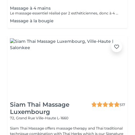
Massage à 4 mains
Le massage essentiel réalisé par 2 esthéticiennes, donc à 4 mains est un massage du corps complet aux huiles essentielles, qui apporte une profonde relaxation. C'est une technique favorisant la circulation énergétique et qui réactive le métabolisme. C'est un massage où on retrouve le plaisir de donner et de recevoir. En fait c'est un mélange de différentes techniques : californienne, quant au rythme, la fluidité, manoeuvres enveloppantes, et suédoise, travail précis sur les différentes parties du corps.
Massage à la bougie
Siam Thai Massage
517
Luxembourg
72, Grand Rue
Ville-Haute L-1660
Siam Thai Massage offers massage therapy and Thai traditional
technique combination with Thai Herbs which is our Signature