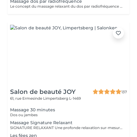
Massage dos par radiofréquence
Le concept du massage relaxant du dos par radiofréquence proposé par NANNIC est une approche innovante qui allie détente profonde et soin technologique avancé. Grâce à l'utilisation de la radiofréquence, ce massage permet de chauffer en douceur les tissus cutanés et sous-cutanés, favorisant une relaxation musculaire optimale tout en stimulant la microcirculation. Cette méthode procure un double bénéfice: -Bien-être immédiat -Soin en profondeur Le massage relaxant du dos par radiofréquence NANNIC est idéal pour les personnes recherchant une expérience de détente haut de gamme associée aux bienfaits esthétiques visibles. C'est un véritable moment de soin holistique, à la fois apaisant pour l'esprit et régénérant pour le corps.
Salon de beauté JOY
137
61, rue Ermesinde
Limpertsberg L-1469
Massage 30 minutes
Dos ou jambes
Massage Signature Relaxant
SIGNATURE RELAXANT Une profonde relaxation sur-mesure avec ce massage signature réalisé avec les iconiques essences d'estime, huiles végétales 100% biologiques. Pour être profondément détendu.e. Inspiré du modelage californien, le massage signature relaxant associe les mouvements lents, fluides, enveloppants, harmonieux, qui enveloppent le corps dans sa globalité.
Les fées zen