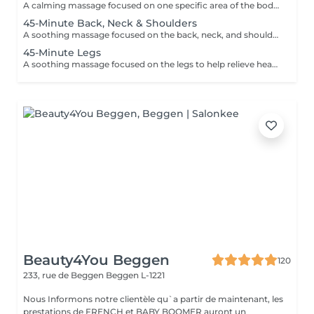
A calming massage focused on one specific area of the body to help reduce tension, promote relaxation, and relieve daily stress. Using smooth flowing techniques and oil, the treatment can target areas such as the back, neck, shoulders, legs, or arms according to your needs and preferences.
45-Minute Back, Neck & Shoulders
A soothing massage focused on the back, neck, and shoulders to help release built-up tension, reduce stress, and promote deep relaxation. Using smooth flowing techniques and oil, this treatment helps calm the body and mind while easing muscular tightness caused by daily stress, posture, or fatigue.
45-Minute Legs
A soothing massage focused on the legs to help relieve heaviness, fatigue, and everyday tension. Using smooth relaxing techniques and oil, this treatment promotes circulation, relaxation, and an overall feeling of lightness and wellbeing. Ideal for tired or overworked legs.
Beauty4You Beggen
120
233, rue de Beggen
Beggen L-1221
Nous Informons notre clientèle qu`a partir de maintenant, les
prestations de FRENCH et BABY BOOMER auront un