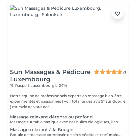
Sun Massages & Pédicure
21
Luxembourg
19, Raspert
Luxembourg L-2414
Notre équipe de professionnels experts en massage bien-être,
expérimentés et passionnés ( voir totalité des avis 5* sur Google
) est ravie de vous acc...
Massage relaxant détente ou profond
Massage sur table pratiqué avec des huiles biologiques, il couvre tout le corps (excepté la zone intime) ou des zones ciblées au choix. C'est un massage complet personnalisé, circulatoire et musculaire, adapté selon vos souhaits ou besoins du moment qui vous invitera à un lâcher-prise tant au niveau corporel que mental, selon la durée que vous choisirez de vous octroyer. Détente : pression douce pour un massage harmonisant. Profond : pression forte pour un massage visant à détendre les muscles tendus (nuque / trapèze raide, massage sportif, massage deep-tissue).
Massage relaxant à la Bougie
Bougie de massage composée de cires végétales parfumées qui apporte une hydratation intense, idéal en cas de peau sèche. En fondant, la cire spéciale de bougie de massage donne un effet relaxant et apaisant, de par sa chaleur rassurante et son doux parfum qui permettent à l'esprit et au corps un relâchement total et une évasion hors du commun. En outre, elle vous laissera une peau douce, veloutée et délicieusement parfumée.