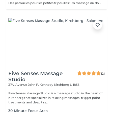
Des patouilles pour les petites fripouilles! Un massage du dos , des bras, des mains . Une sensation de calme et d'apaisement , un temps pour soi pour déconnecter des tablettes et reconnecter avec son corps et son esprit.
Five Senses Massage
121
Studio
37A, Avenue John F. Kennedy
Kirchberg L-1855
Five Senses Massage Studio is a massage studio in the heart of
Kirchberg that specializes in relaxing massages, trigger point
treatments and deep tiss...
30-Minute Focus Area