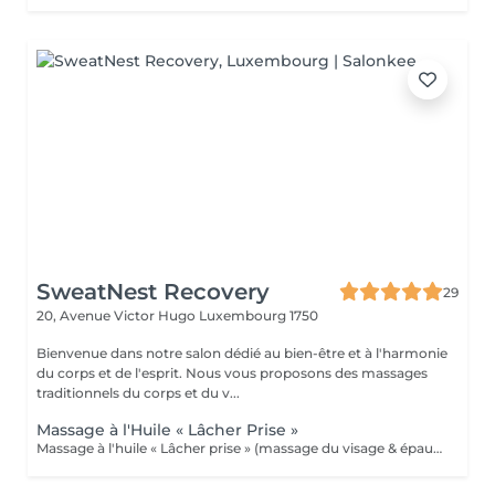
SweatNest Recovery
29
20, Avenue Victor Hugo
Luxembourg 1750
Bienvenue dans notre salon dédié au bien-être et à l'harmonie
du corps et de l'esprit. Nous vous proposons des massages
traditionnels du corps et du v...
Massage à l'Huile « Lâcher Prise »
Massage à l'huile « Lâcher prise » (massage du visage & épaules & bras) Les mouvements de ce massage sont hypnotiques et doux. Les deux mains du praticien tissent un motif complexe de mouvements continus. L'espace et le temps s'effacent, les tensions et le stress psycho-émotionnel disparaissent eux aussi. Ce massage est très recommandé aux personnes avec des pensées récurrentes et répétitives qu'ils ont mal à contrôler. Offrez à vous des moments d'exception. Plongez dans le silence intérieur absolu!