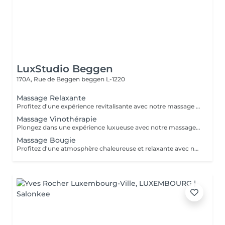
LuxStudio Beggen
170A, Rue de Beggen
beggen L-1220
Massage Relaxante
Profitez d'une expérience revitalisante avec notre massage relaxant de 40, 60 ou 90 minutes. Nos esthéticiennes utiliseront des techniques douces pour soulager les tensions musculaires, procurant une sensation de tranquillité. Le temps de préparation et d'installation de la cliente est inclus dans la période choisie, garantissant que chaque minute soit consacrée à votre bien-être. Profitez de ce moment pour rajeunir corps et esprit.
Massage Vinothérapie
Plongez dans une expérience luxueuse avec notre massage Vinothérapie de 40, 60 ou 90 minutes. Nos Esthetcienne experts utiliseront des techniques spécifiques, combinant les bienfaits du raisin pour apaiser vos muscles et offrir une sensation de détente profonde. Le temps de préparation et d'installation de la cliente est inclus dans la durée sélectionnée, garantissant une expérience dédiée à votre bien-être. Laissez-vous emporter par ce moment de délice, revitalisant à la fois votre corps et votre esprit.
Massage Bougie
Profitez d'une atmosphère chaleureuse et relaxante avec notre massage aux bougies de 40, 60 ou 90 minutes. Nos esthéticiennes spécialisées intègrent des bougies parfumées pour créer une ambiance paisible tout en appliquant des techniques douces visant à soulager les tensions musculaires. Le temps de préparation et d'installation de la cliente est inclus dans la période choisie, garantissant que chaque minute soit dédiée à votre bien-être. Offrez-vous une expérience de rajeunissement du corps et de l'esprit dans ce cadre serein.