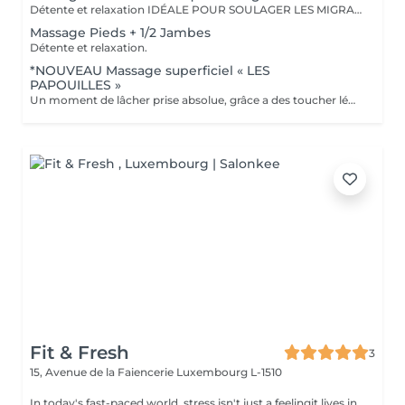
Détente et relaxation IDÉALE POUR SOULAGER LES MIGRAINES
Massage Pieds + 1/2 Jambes
Détente et relaxation.
*NOUVEAU Massage superficiel « LES
PAPOUILLES »
Un moment de lâcher prise absolue, grâce a des toucher léger axé sur la caresse et le frisson agréable. A l'aide de plumes, de mains expertes et d'ustensiles soigneusement choisis, ce massage superficiel invite à un voyage sensoriel. Subtil pour apaiser le mental, relâcher les tensions émotionnelles se reconnecter à son corps en toute douceur. Idéal pour les personnes frillantes de papouilles.
Fit & Fresh
3
15, Avenue de la Faiencerie
Luxembourg L-1510
In today's fast-paced world, stress isn't just a feelingit lives in