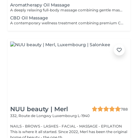
Aromatherapy Oil Massage
A deeply relaxing full-body massage combining gentle massage techniques with carefully selected aromatic essential oils. The soothing aromas and flowing movements help ease muscle tension, reduce stress, calm the mind, and promote a lasting sense of well-being.
CBD Oil Massage
A contemporary wellness treatment combining premium CBD-infused oils with relaxing massage techniques. Designed for those seeking a peaceful pause from a busy lifestyle, this treatment helps soften muscular tension and encourages deep physical comfort.
NUU beauty | Merl
788
332, Route de Longwy
Luxembourg L-1940
NAILS - BROWS - LASHES - FACIAL - MASSAGE - EPILATION
This is where it all started. Since 2022, Merl has been the original
home of beauty - the one th...