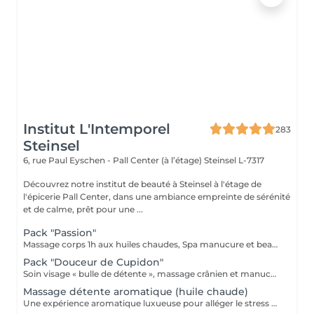
Institut L'Intemporel
283
Steinsel
6, rue Paul Eyschen - Pall Center (à l’étage)
Steinsel L-7317
Découvrez notre institut de beauté à Steinsel à l'étage de
l'épicerie Pall Center, dans une ambiance empreinte de sérénité
et de calme, prêt pour une ...
Pack "Passion"
Massage corps 1h aux huiles chaudes, Spa manucure et beauté des pieds + bain de paraffine
Pack "Douceur de Cupidon"
Soin visage « bulle de détente », massage crânien et manucure
Massage détente aromatique (huile chaude)
Une expérience aromatique luxueuse pour alléger le stress et la tension. Ce massage relaxera votre corps et votre esprit en profondeur. Il vous procurera un sentiment agréable de bien-être, de décontraction des muscles, une meilleure circulation sanguine, de l'hydratation et de la tonicité.