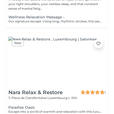
your tight shoulders, your restless sleep, and that constant
sense of mental fatig...
Wellness Relaxation Massage -
Our signature escape. Using long, rhythmic strokes, this session is designed specifically to lower your cortisol (stress hormone) and deeply soothe the nervous system. To ensure a peaceful transition between sessions, please note that your booking includes a short preparation and rest period. Start times may vary by approximately 5-10 minutes to allow for a fully sanitized and tranguil environment.
New
Nara Relax & Restore
1
7, Place de Clairefontaine
Luxembourg L-1341
Paradise Oasis
Escape into a world of warmth and relaxation with this luxurious wellness ritual. Combining a 90-minute Hot Stone Massage with a 30-minute Thai Foot Reflexology treatment, this package helps release deep muscular tension, improve circulation, and restore a sense of balance from head to toe. Includes: Hot Stone Massage 90 min Thai Foot Reflexology 30 min