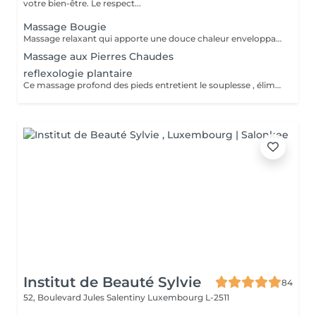
votre bien-être. Le respect...
Massage Bougie
Massage relaxant qui apporte une douce chaleur enveloppante pour une détente profonde et sensorielle. La cire fondue se transforme en huile soyeuse pour nourrir la peau et apaiser l'esprit.
Massage aux Pierres Chaudes
reflexologie plantaire
Ce massage profond des pieds entretient le souplesse , élimine les tensions , relaxe , favorise la circulation sanguine et rééquilibre les énergies .
Institut de Beauté Sylvie
84
52, Boulevard Jules Salentiny
Luxembourg L-2511