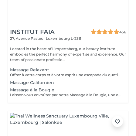
INSTITUT FAIA
456
27, Avenue Pasteur
Luxembourg L-2311
Located in the heart of Limpertsberg, our beauty institute
embodies the perfect harmony of expertise and excellence. Our
team of passionate professio...
Massage Relaxant
Offrez à votre corps et à votre esprit une escapade du quotidien avec notre Massage Relaxant. Conçu pour apaiser les muscles tendus et l'esprit agité, ce massage est une invitation à la tranquillité. Les gestes doux et enveloppants vous plongent dans un état de détente profonde, éliminant le stress et favorisant une relaxation totale. Laissez-vous dorloter, ressourcez-vous et repartez avec un sourire apaisé.
Massage Californien
Massage à la Bougie
Laissez-vous envoûter par notre Massage à la Bougie, une expérience sensorielle unique. La chaleur douce et apaisante de la cire fondue associée à des mouvements délicats vous transporte dans un cocon de relaxation. Vos sens seront comblés par les parfums apaisants de nos bougies spécialement conçues. Plongez dans un état de béatitude et ressortez avec une peau soyeuse et un esprit apaisé.