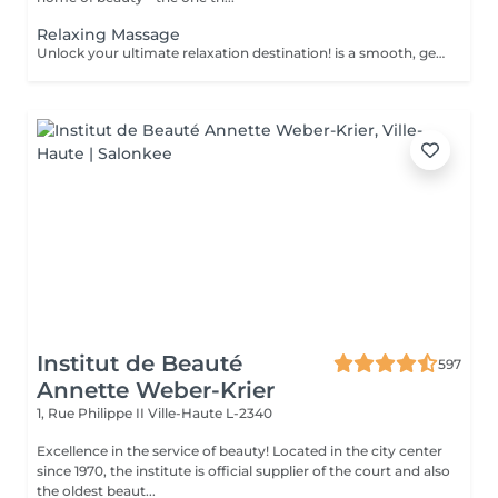
Relaxing Massage
Unlock your ultimate relaxation destination! is a smooth, gentle treatment that relieves muscular tension, increases circulation, and promotes a general sense of relaxation. Benefits of getting a relaxing massage: - improves sleep - reduce stress - eases muscle tension How is a relaxing massage done? - head and neck are massaged - shoulders and back are massaged - hands and arms are massaged - feet and legs are massaged - belly is massaged Age restrictions: there are no age restrictions for this procedure. Post procedure recommendations: do not do sport and any sharp movements 2-3 hours after the procedure. Frequency: 1-2 times per week, 10 times in total. Repeat once in 3-6 months.
Institut de Beauté
597
Annette Weber-Krier
1, Rue Philippe II
Ville-Haute L-2340
Excellence in the service of beauty! Located in the city center
since 1970, the institute is official supplier of the court and also
the oldest beaut...