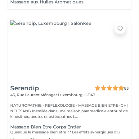
Massage aux Huiles Aromatiques
Serendip
83
45, Rue Laurent Ménager
Luxembourg L-2143
NATUROPATHIE - REFLEXOLOGIE - MASSAGE BIEN ETRE -CHI
NEI TSANG Installée dans une maison paramédicale entouré de
kinésithérapeutes et ostéopathes L...
Massage Bien Être Corps Entier
Quesque le massage bien être ?? Les effets synergiques d'un massage bien-être et d'un accompagnement en naturopathie offrent de meilleurs résultats. Associer les deux techniques vous aidera à agir plus rapidement sur votre santé et retrouver un mieux-être. Le massage bien-être (ou modelage du corps) est une pratique manuelle à visée non thérapeutique. Grâce aux manuvres des mains (pétrissage, effleurage, .) sur différentes parties du corps (dos, bras jambes), le massage bien-être détend, relaxe, relâche les tensions accumulées dues au stress et apaise les douleurs. Il s'inscrit dans une démarche de prévention de santé holistique afin d'améliorer son hygiène de vie de manière globale. L'objectif est de prendre soin aussi bien de son corps physique que de ses émotions pour apporter un équilibre corps/esprit. Cependant il n'y aucune intention médicale relevant d'un diagnostic ou de la guérison d'une pathologie ; j'accompagne la personne par le toucher et je pratique ce massage en conscience Quels sont les bienfaits du massage bien-être ? L'objectif premier du massage bien-être est d'apporter de la relaxation mais il recèle d'autres vertus pour votre santé. Se faire masser vous aidera notamment : À vous détendre entièrement et lâcher prise, relâcher vos tensions musculaires et mentales, mieux récupérer après un effort sportif, éliminer plus rapidement les toxines notamment dans le cadre d'une cure détox ,améliorer la circulation sanguine et lymphatique .....