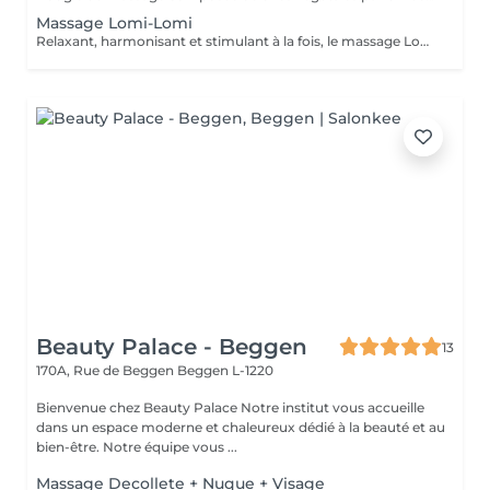
Massage Lomi-Lomi
Relaxant, harmonisant et stimulant à la fois, le massage Lomi-Lomi (hawaïen) travaille aussi les muscles de manière à apaiser les tensions les plus profondes et couvre également les articulations. Votre corps en ressort ainsi hydraté, délassé, assoupli, étiré, pétri, malaxé, enveloppé, apaisé, soigné. Il se base sur des qualités offertes par les quatre éléments de la nature : l'air, la terre, l'eau et le feu. La terre induit des mouvements libérateurs en profondeur, renforce la sensation d'être à l'abri dans son corps et solide. L'eau fluidifie, dissout, c'est un élément très nourrissant qui ouvre la voie aux perceptions subtiles et aux émotions. L'air donne de l'espace, apaise, libère et nous permet de nous sentir relié au monde et à l'univers. Le feu apporte sa chaleur, stimule et dynamise tout en éveillant la joie et l'envie d'entreprendre.
Beauty Palace - Beggen
13
170A, Rue de Beggen
Beggen L-1220
Bienvenue chez Beauty Palace Notre institut vous accueille
dans un espace moderne et chaleureux dédié à la beauté et au
bien-être. Notre équipe vous ...
Massage Decollete + Nuque + Visage