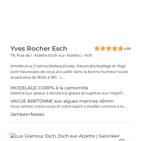
Yves Rocher Esch
499
79, Rue de l`Alzette
Esch-sur-Alzette L-4011
Amélie,Ana Cristina,Melissa,Elodie, Alexandra,Nadège et Maja
sont heureuses de vous accueillir dans la bonne humeur toute
la semaine de 9h30 à 18h . L...
MODELAGE CORPS-à la camomille
Destiné aux peaux à tendance grasse et sujettes aux imperfections, ce soin purifie votre dos. Les mains de notre experte nettoient minutieusement votre peau et procèdent à un gommage désincrustant. Votre dos est net et purifié en profondeur. Bénéfices : Votre dos est net et purifié en profondeur.
VAGUE BRETONNE aux algues marines 45min
Vous sentez votre corps et votre esprit s éveiller comme a la suite d un bain dans l OCEAN. Vous vous tonicité et leur confort. sentez légère et revitalisée. Vos jambes retrouvent leur tonicité et leur confort
Jambes+fesses