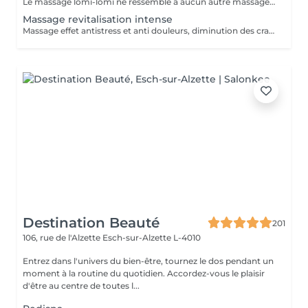
Le massage lomi-lomi ne ressemble à aucun autre massage. Fluide et profond, une véritable invitation au voyage paradisiaque
Massage revitalisation intense
Massage effet antistress et anti douleurs, diminution des crampes musculaires grâce à l'enveloppement magnésium qui suit le massage DOUCHE AFIN DE RINCER L'ENVELOPPEMENT
Destination Beauté
201
106, rue de l'Alzette
Esch-sur-Alzette L-4010
Entrez dans l'univers du bien-être, tournez le dos pendant un
moment à la routine du quotidien. Accordez-vous le plaisir
d'être au centre de toutes l...