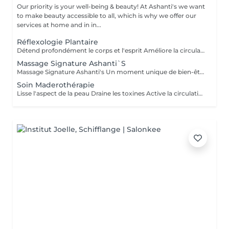
Our priority is your well-being & beauty! At Ashanti's we want
to make beauty accessible to all, which is why we offer our
services at home and in in...
Réflexologie Plantaire
Détend profondément le corps et l'esprit Améliore la circulation sanguine et lymphatique Aide à éliminer les tensions et les blocages énergétiques Renforce le système immunitaire Idéal pour : se ressourcer, apaiser le mental et réharmoniser le corps naturellement
Massage Signature Ashanti`S
Massage Signature Ashanti's Un moment unique de bien-être, entièrement personnalisé selon vos besoins. Notre praticienne se tient au plus proche du client, à l'écoute de chaque tension et chaque zone sensible. Ce massage est conçu pour identifier et libérer les points de tension sur le corps, favoriser la relaxation profonde et rétablir l'harmonie physique et mentale. Caractéristiques : Approche sur-mesure selon votre état et vos besoins Techniques combinées pour soulager les tensions musculaires Accent sur les points de stress et zones sensibles Relaxation totale et sensation de légèreté après la séance Résultat : un corps détendu, revitalisé et une sensation de sérénité durable
Soin Maderothérapie
Lisse l'aspect de la peau Draine les toxines Active la circulation lymphatique Tonifie et redessine les contours du corps