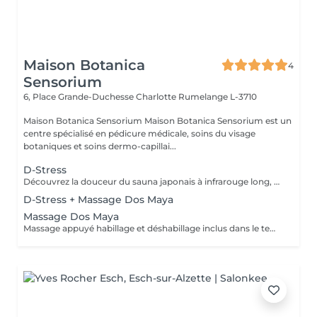
Maison Botanica
4
Sensorium
6, Place Grande-Duchesse Charlotte
Rumelange L-3710
Maison Botanica Sensorium Maison Botanica Sensorium est un
centre spécialisé en pédicure médicale, soins du visage
botaniques et soins dermo-capillai...
D-Stress
Découvrez la douceur du sauna japonais à infrarouge long, une chaleur enveloppante qui favorise une relaxation profonde, stimule la sudation naturelle et procure une véritable sensation de légèreté . Un rituel idéal pour relâcher les tensions, revitaliser le corps et apaiser l'esprit.
D-Stress + Massage Dos Maya
Massage Dos Maya
Massage appuyé habillage et déshabillage inclus dans le temps de prestation