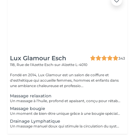
Lux Glamour Esch
343
118, Rue de l'Azette
Esch-sur-Alzette L-4010
Fondé en 2014, Lux Glamour est un salon de coiffure et
d'esthétique qui accueille femmes, hommes et enfants dans
une ambiance chaleureuse et professio...
Massage relaxation
Un massage à l'huile, profond et apaisant, conçu pour rétablir l'équilibre entre le corps et l'esprit. Il aide à réduire l'anxiété, soulager les tensions et les douleurs musculaires, tout en procurant une profonde sensation de bien-être. Un véritable moment de lâcher-prise pour retrouver calme, sérénité et énergie intérieure.
Massage bougie
Un moment de bien-être unique grâce à une bougie spécialement conçue pour la massage, dont la cire fond en une huile tiède et soyeuse. Ce massage procure une chaleur douce et enveloppante qui apaise les tensions, calme l'anxiété et aide à lutter contre la fatigue. Parfait pour les personnes stressées ou en quête de relaxation profonde.
Drainage Lymphatique
Un massage manuel doux qui stimule la circulation du système lymphatique, favorisant l'élimination des toxines et la réduction des gonflements (lympdèmes) causés par l'accumulation de la lymphe. Idéal pour améliorer la circulation, détoxiquer l'organisme et soulager la sensation de jambes lourdes.