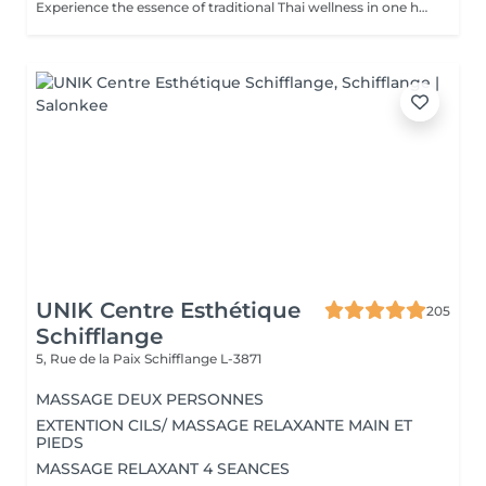
Experience the essence of traditional Thai wellness in one harmonious ritual. Designed to relax the body, ease muscular tension, improve circulation, and restore a lasting sense of balance and wellbeing. Includes: Traditional Thai Oil Massage 90 min Thai Foot Reflexology 45 min
UNIK Centre Esthétique
205
Schifflange
5, Rue de la Paix
Schifflange L-3871
MASSAGE DEUX PERSONNES
EXTENTION CILS/ MASSAGE RELAXANTE MAIN ET
PIEDS
MASSAGE RELAXANT 4 SEANCES