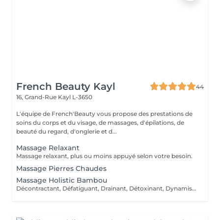
French Beauty Kayl
44
16, Grand-Rue
Kayl L-3650
L'équipe de French'Beauty vous propose des prestations de
soins du corps et du visage, de massages, d'épilations, de
beauté du regard, d'onglerie et d...
Massage Relaxant
Massage relaxant, plus ou moins appuyé selon votre besoin.
Massage Pierres Chaudes
Massage Holistic Bambou
Décontractant, Défatiguant, Drainant, Détoxinant, Dynamisant, Dansant et Divin ! Ce massage dissout les tensions physiques et psychiques pour danser la samba avec la vie ! Ce massage profond aux mouvements rythmés enchaîne longues pressions glissées, roulées, vibrées des avant-bras. Il intègre une séquence au bambou qui roule et danse sur les muscles et se termine en percussions. Le bambou est une plante exceptionnelle. Il incarne l'apaisement, la tranquillité et la simplicité. Inspiré de la tradition chinoise, il permet de rendre la circulation sanguine plus fluide, il tonifie et relaxe le corps pour lui conférer une sensation de légèreté notamment au niveau des jambes avec les manuvres drainantes effectuées avec un bambou.