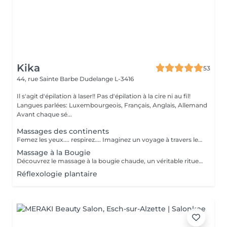
Kika
53
44, rue Sainte Barbe
Dudelange L-3416
Il s'agit d'épilation à laser!! Pas d'épilation à la cire ni au fil!
Langues parlées: Luxembourgeois, Français, Anglais, Allemand
Avant chaque sé...
Massages des continents
Femez les yeux.... respirez.... Imaginez un voyage à travers le corps et l âme où les tensions se libèrent et l'énergie recommence à circuler. Un rituel qui unit des techniques du monde entier, des huiles pures et des gestes délicats, pour vous ramener au centre de vous même, là où tout est équilibré. Une expérience qui ne se raconte pas... elle se vit. Un voyage qui commence sur la peau et finit au cur.
Massage à la Bougie
Découvrez le massage à la bougie chaude, un véritable rituel de bien-être. Il offre une détente musculaire intense, apaise les douleurs articulaires et stimule la circulation sanguine. Sa cire fondue nourrit et hydrate profondément la peau pour une sensation de douceur absolue.
Réflexologie plantaire