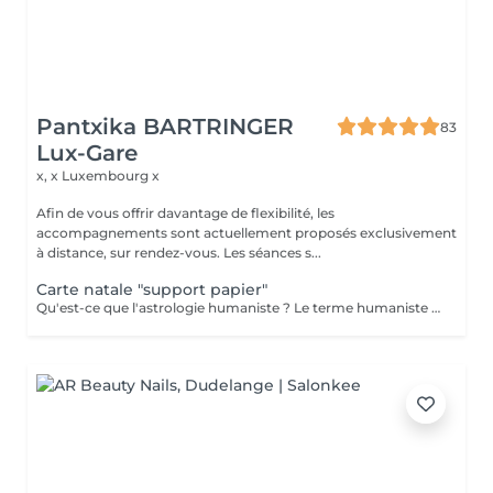
Pantxika BARTRINGER
83
Lux-Gare
x, x
Luxembourg x
Afin de vous offrir davantage de flexibilité, les
accompagnements sont actuellement proposés exclusivement
à distance, sur rendez-vous. Les séances s...
Carte natale "support papier"
Qu'est-ce que l'astrologie humaniste ? Le terme humaniste désigne une astrologie centrée sur la personne dans sa globalité. C'est une approche globale - dite holistique (du grec holos : entier) - des éléments à disposition de chacun pour réaliser concrètement les potentialités de sa naissance. L'astrologie humaniste ne met l'accent ni sur les évènements, ni sur les prédictions mais sur la prise de conscience de la signification (pour soi) de ce qui se passe. C'est une astrologie contemporaine qui veut répondre aux besoins de l'époque. Qu'est-ce qu'un thème natal ? C'est une carte représentant le ciel tel qu'il était au moment et à l'endroit précis de la naissance du sujet. Chaque thème est unique, mais tous contiennent les mêmes éléments de base. Chaque personne a les douze signes du zodiaque, ainsi que toutes les planètes de notre système solaire découvertes à ce jour. Seuls l'endroit et l'heure de naissance donneront une individualité potentielle au thème. Le thème indique les structures symboliques et énergétiques auxquelles la personne est reliée, parce qu'elle incarne « l'instant de l'univers » correspondant à sa naissance. L'astrologie en tant qu'écriture nous révèle les pistes de notre part de responsabilité sur notre évolution personnelle. Envoi par mail la carte et description "pas de présentiel"