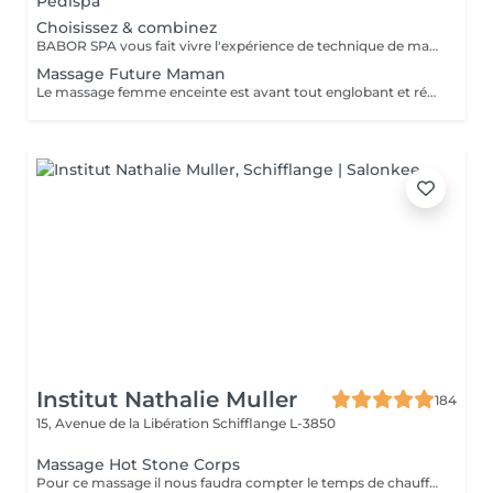
Pedispa
Choisissez & combinez
BABOR SPA vous fait vivre l'expérience de technique de massage grâce à des arômes délicats, des textures caressantes et des soins efficaces. Que voulez-vous ressentir ? Décidez vous même! SHAPING FOR BODY - Modèle mes sens. Définit une silhouette séduisante et affinée. ENERGIZING LIME MANDARIN - Eveille mes sens. Met tous les sens en éveil et apporte vivacité à la peau. RELAXING LAVENDER MINT - Relaxe mes sens. Caresse la peau et apporte une peau intérieure totale. BALANCING CASHMERE WOOD - Renforce mes sens. Apporte force intérieure et une peau plus résistante.
Massage Future Maman
Le massage femme enceinte est avant tout englobant et réconfortant. Ce massage utilise des techniques spécifiques permettant de soulager les tensions musculaires particulières pendant la grossesse.
Institut Nathalie Muller
184
15, Avenue de la Libération
Schifflange L-3850
Massage Hot Stone Corps
Pour ce massage il nous faudra compter le temps de chauffe de l'appareil alors prenez rendez vous à partir de 9h30 pour les soins le matin.