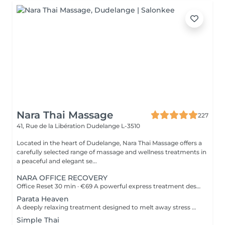
Nara Thai Massage
227
41, Rue de la Libération
Dudelange L-3510
Located in the heart of Dudelange, Nara Thai Massage offers a
carefully selected range of massage and wellness treatments in
a peaceful and elegant se...
NARA OFFICE RECOVERY
Office Reset 30 min · €69 A powerful express treatment designed to release upper-body tension and calm the mind when time is limited. Includes: Upper Back Massage Neck & Shoulder Massage Acupressure Head Massage Targeted Hot Stones Cooling Jade Eye Mask Results: Looser muscles A lighter head Soothed, refreshed eyes A calmer mind Ideal during a lunch break or after work. Office Reset Plus 45 min · €89 A deeper upper-body recovery treatment with added foot relaxation for tired, heavy feet. Includes: Upper Back Massage Neck & Shoulder Massage Acupressure Head Massage Relaxing Foot Massage Targeted Hot Stones Cooling Jade Eye Mask Results: Reduced tension from prolonged sitting Refreshed feet and legs Renewed energy A calmer body and mind Executive Recovery 75 min · €139 Our complete head-to-toe ritual, created for accumulated stress and deeper physical fatigue. Includes: Detailed Back Massage Neck & Shoulder Massage Acupressure Head Massage Hand Acupressure Foot Reflexology Targeted Hot Stones Cooling Jade Eye Relaxation Results: Deeper muscular relaxation A lighter, re-energised body A calmer mind Restored balance and vitality Every treatment uses organic coconut oil and organic aromatherapy oils to soften the skin, ease muscular tension and promote deep relaxation.
Parata Heaven
A deeply relaxing treatment designed to melt away stress where it accumulates most. Combining a 60-minute Indian Head & Shoulder Massage with a 30-minute Office Syndrome Back & Shoulder Massage, this package focuses on the scalp, neck, shoulders, and upper back to release tension, calm the mind, and restore a feeling of lightness and wellbeing. Includes: Indian Head & Shoulder Massage 60 min Office Syndrome Back & Shoulder Massage 30 min
Simple Thai