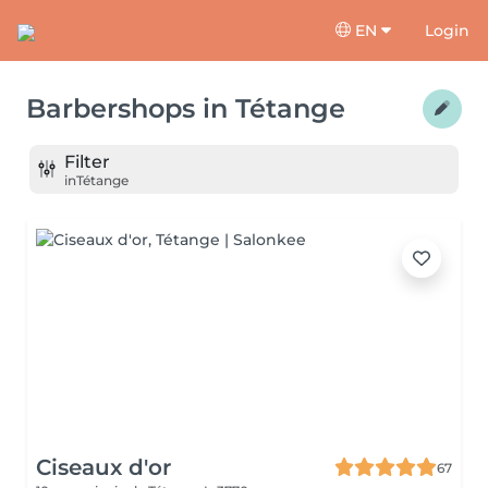
EN
Login
Barbershops
in
Tétange
Filter
in
Tétange
Ciseaux d'or
67