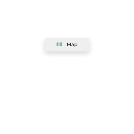
Map
Company
Support
Team
&
Careers
Information for salons
Legal