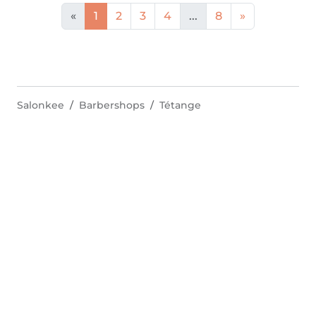
«
1
2
3
4
...
8
»
Salonkee
Barbershops
Tétange