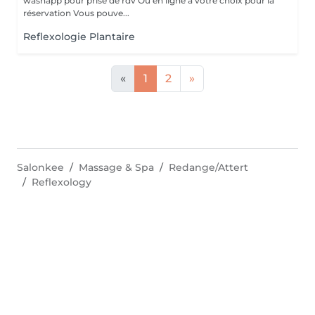
washapp pour prise de rdv Ou en ligne à votre choix pour la
réservation Vous pouve...
Reflexologie Plantaire
«
1
2
»
Salonkee
Massage & Spa
Redange/Attert
Reflexology