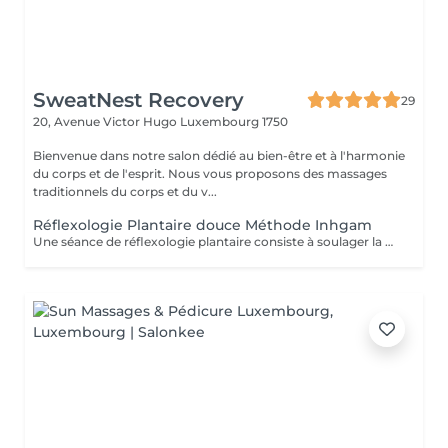
SweatNest Recovery
29
20, Avenue Victor Hugo
Luxembourg 1750
Bienvenue dans notre salon dédié au bien-être et à l'harmonie
du corps et de l'esprit. Nous vous proposons des massages
traditionnels du corps et du v...
Réflexologie Plantaire douce Méthode Inhgam
Une séance de réflexologie plantaire consiste à soulager la personne en traitant les déséquilibres du corps, grâce à des pressions manuelles exercées sur les zones dites "réflexes" des pieds. Elle réduit les manifestations du stress, libère les blocages, élimine les toxines de l'organisme, améliore la vitalité. Cette technique manuelle rééquilibre le corps et tente de normaliser tous les systèmes de l'organisme. Malgré les bienfaits de la réflexologie, il faut garder à l'esprit que cette discipline, comme toutes celles de médecine douce ne peuvent en aucun cas se substituer à un traitement ou à un avis médical. Cette technique ne peut pas être considérée non plus comme une méthode du diagnostic. La réflexologie plantaire est une méthode naturelle de relaxation et une réelle source de bien-être, à effet bénéfique pour la santé, tant physiquement que mentalement. La réflexologie est une méthode douce, naturelle et généralement bien tolérée, mais comme tout soin, elle présente certaines contre-indications à respecter pour garantir votre sécurité. Elle n'est pas recommandée en cas de phlébite ou de thrombose en cours, de fièvre ou d'infection aiguë, ainsi qu'en présence d'une inflammation importante, d'une blessure récente ou d'une intervention chirurgicale récente sur la zone concernée. La réflexologie est également à éviter chez les personnes souffrant d'épilepsie non stabilisée, de maladies cardiaques graves ou de cancers en phase aiguë sans l'avis d'un médecin. En début de grossesse (premier trimestre), la prudence est de mise : les soins peuvent être proposés avec des adaptations ou différés selon les cas. En cas de grossesse à risque ou de parcours médical complexe, un accord médical peut être demandé avant de commencer les séances.