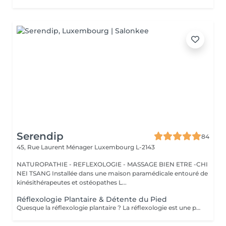
Serendip
84
45, Rue Laurent Ménager
Luxembourg L-2143
NATUROPATHIE - REFLEXOLOGIE - MASSAGE BIEN ETRE -CHI
NEI TSANG Installée dans une maison paramédicale entouré de
kinésithérapeutes et ostéopathes L...
Réflexologie Plantaire & Détente du Pied
Quesque la réflexologie plantaire ? La réflexologie est une pratique manuelle ancestrale qui stimule la capacité de tout être humain à l'auto-guérison. La réflexologie a pour objectif de stimuler les capacités d'auto régulation du corps. Ainsi, la pression dynamique exercée sur une zone spécifique (zone réflexe) provoque un effet thérapeutique sur l 'organe correspondant.. La réflexologie est indiquée concernant les troubles d'ordre fonctionnel : gestion du stress, maux de dos, troubles digestifs, migraines, troubles du sommeil, sinusite, douleurs de règles, trouble urinaire, douleurs articulaires... En travaillant sur les points réflexes on peut : . Rétablir le mouvement énergétique . Dissoudre les cristaux qui entravent la circulation énergétique et libérer ainsi l'énergie à travers l'organisme . Améliorer la circulation sanguine . Rétablir le bon fonctionnement organique ,nerveux et glandulaire . Rééquilibrer l'ortho et le parasympathique . Relaxation physique et psychologique Attention il n'y as pas de diagnostic , ce ne sont que des bilans énergétiques .