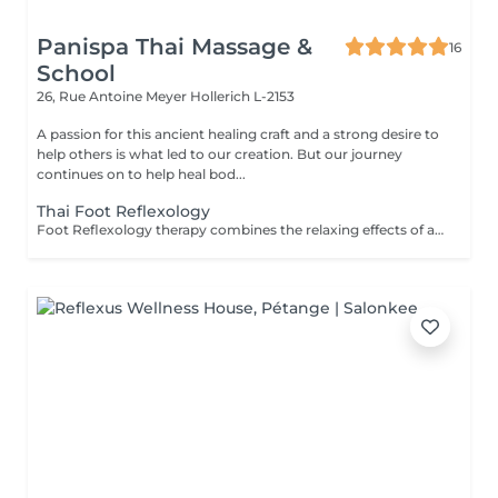
Panispa Thai Massage &
16
School
26, Rue Antoine Meyer
Hollerich L-2153
A passion for this ancient healing craft and a strong desire to
help others is what led to our creation. But our journey
continues on to help heal bod...
Thai Foot Reflexology
Foot Reflexology therapy combines the relaxing effects of a foot and lower leg massage with reflexology or the stimulation of pressure points in the feet. Reflexology is an ancient therapeutic technique that frees up blocked energy in the body's energy lines, with the theory that sensory nerve endings in the feet are connected to muscles and organs throughout the body. Reflexology can be beneficial for the following: Pain relief Releasing stress & tension Revitalising energy levels Reducing anxiety Improving sleep Reflexology is not recommended for any one with heart or other serious medical conditions, broken feet/leg bones or pregnant women.