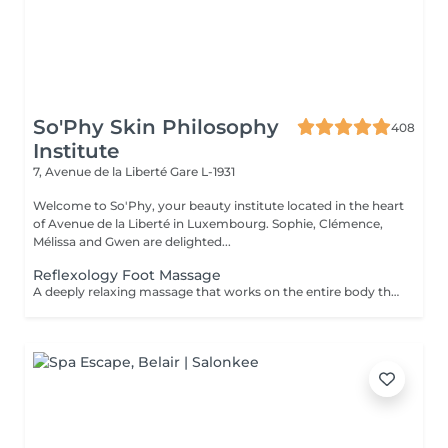
So'Phy Skin Philosophy
408
Institute
7, Avenue de la Liberté
Gare L-1931
Welcome to So'Phy, your beauty institute located in the heart
of Avenue de la Liberté in Luxembourg. Sophie, Clémence,
Mélissa and Gwen are delighted...
Reflexology Foot Massage
A deeply relaxing massage that works on the entire body through specific pressure points located on the feet. Through targeted pressure, this treatment helps release tension, stimulate the body's natural functions and promote an overall sense of balance. It provides deep relaxation, enhances the feeling of lightness and helps calm both body and mind. An ideal moment to release accumulated tension, reconnect and restore a sense of overall well-being.