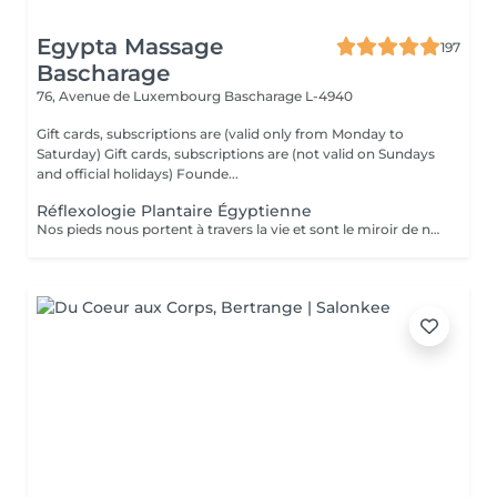
Egypta Massage
197
Bascharage
76, Avenue de Luxembourg
Bascharage L-4940
Gift cards, subscriptions are (valid only from Monday to
Saturday) Gift cards, subscriptions are (not valid on Sundays
and official holidays) Founde...
Réflexologie Plantaire Égyptienne
Nos pieds nous portent à travers la vie et sont le miroir de notre santé. Le massage égyptien de la réflexologie remonte à 2330 avant J.-C. selon des inscriptions qui ont été retrouvées montrant d'anciens égyptiens pratiquant ce type de traitement médical. Le massage des pieds soulage les tensions et favorise l'auto-guérison.