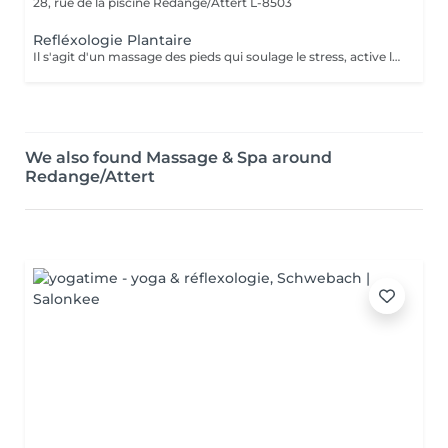
28, rue de la piscine
Redange/Attert L-8503
Refléxologie Plantaire
Il s'agit d'un massage des pieds qui soulage le stress, active la circulation corporelle et le système immunitaire. Cette méthode est contre-indiquée aux femmes enceintes. BÉNÉFICES DE LA RÉFLEXOLOGIE PODALE Promeut la relaxation et soulage le stress. Améliore la circulation sanguine en activant le système immunitaire. Les pieds sont une zone du corps souvent oubliée et maltraitée alors que grâce à eux nous avançons sur le long chemin de la vie qui nous mène à nos buts, à nos rêves ; il serait donc bon de les chouchouter eux aussi.
We also found Massage & Spa around
Redange/Attert