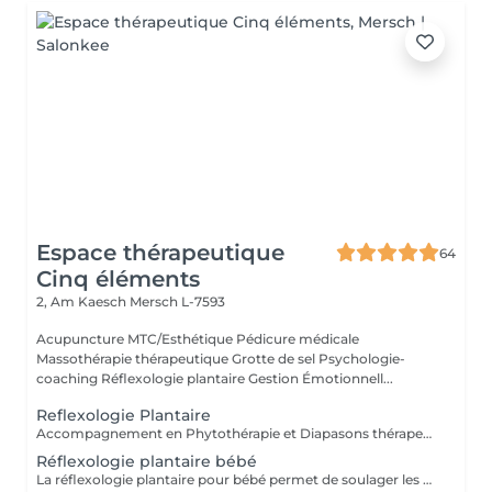
Espace thérapeutique
64
Cinq éléments
2, Am Kaesch
Mersch L-7593
Acupuncture MTC/Esthétique Pédicure médicale
Massothérapie thérapeutique Grotte de sel Psychologie-
coaching Réflexologie plantaire Gestion Émotionnell...
Reflexologie Plantaire
Accompagnement en Phytothérapie et Diapasons thérapeutiques
Réflexologie plantaire bébé
La réflexologie plantaire pour bébé permet de soulager les maux de vos tout-petits comme : * les troubles du sommeil * les troubles digestifs * les poussées dentaires * les otalgies etc. Séance pour votre bébé ou pour vous, afin d'apprendre à soulager votre bébé par quelques gestes de réflexologie plantaire