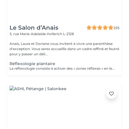
Le Salon d’Anais
255
3, rue Marie-Adelaïde
Hollerich L-2128
Anais, Laura et Doriane vous invitent à vivre une parenthèse
d'exception. Vous serez accueillis dans un cadre raffiné et feutré
pour y passer un déli...
Réflexologie plantaire
La réflexologie consiste à activer des « zones réflexes » en les massant du bout du doigt. Afin de soulager des douleurs à distance et rééquilibrer diverses fonctions vitales. Dans le cas de la réflexologie plantaire, ces fameuses zones sont situées au niveau des pieds. Les réflexologues considèrent qu'elles sont toutes associées à un organe, une partie du corps ou encore à une glande précise. La carte de réflexologie plantaire est vraiment très détaillée !