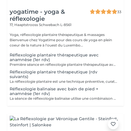
yogatime - yoga &
33
réflexologie
17, Haaptstrooss
Schwebach L-8561
Yoga, réflexologie plantaire thérapeutique & massages
Bienvenue chez Yogatime pour des cours de yoga en plein
coeur de la nature à l'ouest du Luxembo...
Réflexologie plantaire thérapeutique avec
anamnèse (1er rdv)
Première séance en réflexologie plantaire thérapeutique avec anamnèse approfondie. La réflexologie plantaire est une technique préventive, curative et manuelle. Cette technique millénaire non-invasive utilise les ressources naturelles de l'organisme et est reconnue par l'OMS (Organisation Mondiale de la Santé) comme une pratique de santé de soins complémentaires. Contre-indications: mycose ou blessure au pied.
Réflexologie plantaire thérapeutique (rdv
suivants)
La réflexologie plantaire est une technique préventive, curative et manuelle. Cette technique millénaire non-invasive utilise les ressources naturelles de l'organisme et est reconnue par l'OMS (Organisation Mondiale de la Santé) comme une pratique de santé de soins complémentaires. Contre-indications: mycose ou blessure au pied.
Réflexologie balinaise avec bain de pied +
anamnèse (1er rdv)
La séance de réflexologie balinaise utilise une combinaison de pressions profondes, de mouvements de pétrissage, de tapotements et d'étirements doux pour détendre le corps. Les points de pression utilisés en réflexologie balinaise sont liés à des points d'acupuncture sur les méridiens de la médecine traditionnelle chinoise. La stimulation de ces points peut aider à libérer des blocages énergétiques et à rétablir l'équilibre du corps. Cette séance nous plonge dans la culture balinaise avec ses petits rituels comme l'utilisation du bain de pieds, d'encens ou d'huiles essentielles qui contribuent à créer une atmosphère sacrée et à renforcer l'expérience d'harmonie de l'organisme. La réflexologie balinaise est accessible à tous. Doux et tonique à la fois, il est dans le monde du massage celui qui enveloppe de relaxation les plus hésitants car il offre une très large variété de mouvements. La réflexologie balinaise peut se substituer à la réflexologie plantaire traditionnelle pour apporter un soin d'horizon différent ou un point de départ à tout traitement de réflexologie plantaire de type occidentale. *** La réflexologie balinaise inclut le massage des mollets. Veuillez porter un vêtement ample que vous pourrez remonter aisément jusqu'au genoux *** Bienfaits : - Soutenir et booster le principe d'auto-régulation de l'organisme - Apaisement du système nerveux, massage de détente profonde - Réduction du stress et de l'anxiété - Amélioration de la circulation sanguine - Soulagement des douleurs - Amélioration du sommeil - Soulagement des maux de tête - Amélioration des troubles digestifs - Renforcement du système immunitaire ... Contre-indications : - Fièvre, phase aigüe de maladie - Fracture, foulure, coupure, brûlure ou autre blessure du pied, ongle incarné, mycose - Durant le premier mois de grossesse