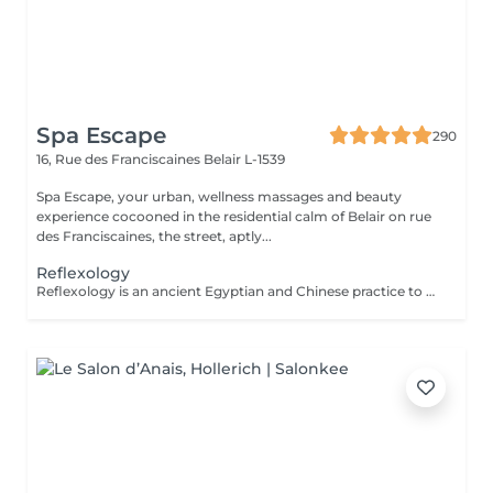
Spa Escape
290
16, Rue des Franciscaines
Belair L-1539
Spa Escape, your urban, wellness massages and beauty
experience cocooned in the residential calm of Belair on rue
des Franciscaines, the street, aptly...
Reflexology
Reflexology is an ancient Egyptian and Chinese practice to stimulate or calm the functions of all systems of the human body. With this touch therapy of the feet (plantar) on the reflex zones, toxins are released and the body starts to heal itself by creating harmony and equilibrium and calm.