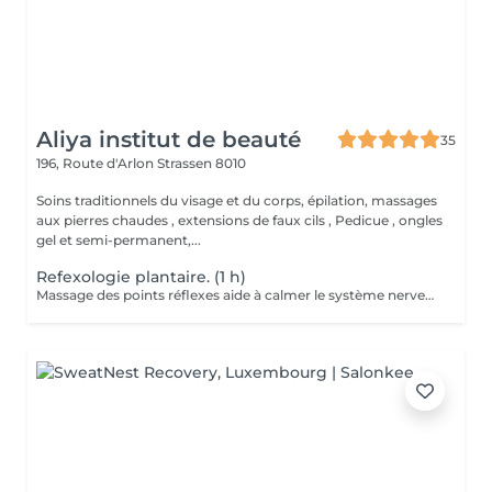
Aliya institut de beauté
35
196, Route d'Arlon
Strassen 8010
Soins traditionnels du visage et du corps, épilation, massages
aux pierres chaudes , extensions de faux cils , Pedicue , ongles
gel et semi-permanent,...
Refexologie plantaire. (1 h)
Massage des points réflexes aide à calmer le système nerveux et favorise une profonde détente Effets: -s'endormir plus facilement -réduire les réveil nocturnes -Atténue les maux de tête, les tensions musculaires, les douleurs liées au stress -Elimine les toxines -Réduit la sensation de jambes lourdes -Stimule la digestion, le système immunitaire ainsi que l'équilibre hormonal Les effets varient selon les personnes et les besoins à traiter A faire seul, en cure ou avec un soin "énergétique Lahochi"