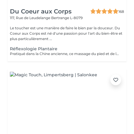
Du Coeur aux Corps
168
117, Rue de Leudelange
Bertrange L-8079
Le toucher est une manière de faire le bien par la douceur. Du
Coeur aux Corps est né d'une passion pour l'art du bien-être et
plus particulièrement ...
Réflexologie Plantaire
Pratiqué dans la Chine ancienne, ce massage du pied et de la voûte plantaire utilise le processus d'auto-guérison. Il soulage, énergise et harmonise le corps par des pressions localisées sur les pieds. Un massage qui fait écho dans le corps entier.