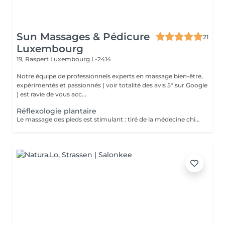
Sun Massages & Pédicure
21
Luxembourg
19, Raspert
Luxembourg L-2414
Notre équipe de professionnels experts en massage bien-être,
expérimentés et passionnés ( voir totalité des avis 5* sur Google
) est ravie de vous acc...
Réflexologie plantaire
Le massage des pieds est stimulant : tiré de la médecine chinoise, la réflexologie plantaire stimule les terminaisons nerveuses toutes reliées à différentes parties du corps. En pratiquant des pressions sur plusieurs zones précises de la voûte plantaire, le masseur stimule la circulation sanguine et favorise le drainage lymphatique. Le massage des pieds est idéal pour soulager l'effet de jambes et pieds lourds. Le massage des pieds est rééquilibrant : il prévient d'éventuels troubles en offrant un meilleur équilibre. La voûte plantaire contient de nombreux points d'acupuncture. En exerçant une pression sur ces points, le masseur agit sur l'énergie du corps. Il peut rétablir un équilibre émotionnel ou un bien-être physiologique. Il favorise la stimulation sanguine et peut libérer certaines énergies en activant la circulation sanguine. Le massage des pieds est relaxant : il permet de lutter efficacement contre les tensions. La pression prolongée sur certaines zones de la voûte plantaire favorise l'évacuation du stress et offre une détente très profonde.