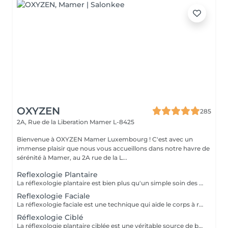
OXYZEN
285
2A, Rue de la Liberation
Mamer L-8425
Bienvenue à OXYZEN Mamer Luxembourg ! C'est avec un
immense plaisir que nous vous accueillons dans notre havre de
sérénité à Mamer, au 2A rue de la L...
Reflexologie Plantaire
La réflexologie plantaire est bien plus qu'un simple soin des pieds, c'est une véritable source de bien-être qui vous amène à un état de profonde relaxation. Cette technique apaisante a le pouvoir de diminuer le stress, les insomnies, les migraines, ainsi que les douleurs musculaires ou articulaires, y compris les maux de dos. Elle favorise la détente et la décontraction à la fois musculaire et mentale. Nos séances de réflexologie plantaire ont été soigneusement conçues pour vous offrir un véritable moment de détente, où chaque pression sur les points réflexes de vos pieds procure un apaisement profond. Vous vous sentirez revitalisé(e), libéré(e) des tensions, et prêt(e) à affronter le quotidien avec sérénité. Réservez dès maintenant votre séance de réflexologie plantaire et découvrez les bienfaits exceptionnels de cette technique ancestrale. Note : La réflexologie plantaire peut être une excellente option pour soulager de nombreux maux liés au stress, mais elle est déconseillée aux femmes enceintes. Chez OXYZEN, nous sommes déterminés à vous offrir une expérience de bien-être complète grâce à nos diverses techniques de relaxation. Idéal également comme idée cadeau originale, pour surprendre et faire plaisir. Pour en savoir plus et découvrir l'ensemble de nos prestations, cliquez ici : https://www.oxyzen.lu Avertissement : Nos soins sont dédiés au bien-être et à la relaxation. Ils ne remplacent pas un suivi médical et ne relèvent pas de la kinésithérapie.
Reflexologie Faciale
La réflexologie faciale est une technique qui aide le corps à retrouver son équilibre naturel. En travaillant sur les points réflexes du visage, cette pratique apaise le stress, libère les toxines accumulées, et peut même contribuer à soulager les migraines. Nos séances de réflexologie faciale sont conçues pour vous offrir un véritable moment de détente et d'harmonisation. Chaque manipulation douce du visage stimule les zones réflexes, ce qui favorise la régulation des fonctions corporelles et vous aide à retrouver votre vitalité. Réservez dès aujourd'hui votre séance de réflexologie faciale et découvrez les bienfaits apaisants de cette technique. Vous ressentirez une profonde relaxation et une libération des tensions accumulées. Note : La réflexologie faciale peut apporter un réel soulagement, mais elle est déconseillée aux femmes enceintes. Pour de plus amples informations et pour réserver votre séance, contactez-nous ou réservez en ligne Chez OXYZEN, nous sommes déterminés à vous offrir une expérience de bien-être complète grâce à nos diverses techniques de relaxation. Idéal également comme idée cadeau originale, pour surprendre et faire plaisir. Pour en savoir plus et découvrir l'ensemble de nos prestations, cliquez ici : https://www.oxyzen.lu Avertissement : Nos soins sont dédiés au bien-être et à la relaxation. Ils ne remplacent pas un suivi médical et ne relèvent pas de la kinésithérapie.
Réflexologie Ciblé
La réflexologie plantaire ciblée est une véritable source de bien-être qui vous emmène dans un état profond de relaxation. Elle offre de nombreux avantages, notamment la réduction du stress, l'amélioration du sommeil, le soulagement des migraines et des douleurs musculaires ou articulaires telles que les maux de dos. Elle favorise également la détente et la décontraction musculaire et mentale. Cette séance de réflexologie plantaire de 45 minutes est conçue pour cibler spécifiquement les zones de tension et de déséquilibre dans vos pieds. Grâce à des techniques de pression précises, Philippe travaille sur les points réflexes pour rétablir l'harmonie dans tout votre corps. Tout a été méticuleusement étudié pour que vous puissiez vivre une expérience de détente profonde et oublier le rythme effréné du quotidien. Profitez de ce moment pour relâcher les tensions, apaiser votre esprit et revitaliser votre corps. Veuillez noter que la réflexologie plantaire ciblée est déconseillée aux femmes enceintes. Pour réserver votre séance ou pour toute question, contactez-nous ou réservez en ligne. Idéal également comme idée cadeau originale, pour surprendre et faire plaisir. Pour en savoir plus et découvrir l'ensemble de nos prestations, cliquez ici : https://www.oxyzen.lu Avertissement : Nos soins sont dédiés au bien-être et à la relaxation. Ils ne remplacent pas un suivi médical et ne relèvent pas de la kinésithérapie.