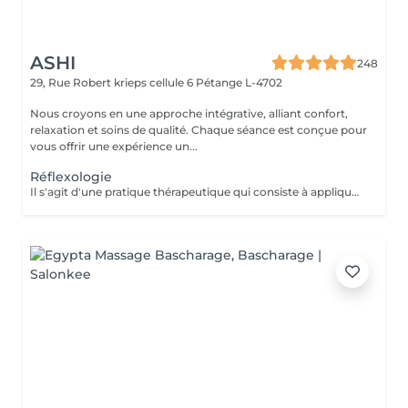
ASHI
248
29, Rue Robert krieps cellule 6
Pétange L-4702
Nous croyons en une approche intégrative, alliant confort,
relaxation et soins de qualité. Chaque séance est conçue pour
vous offrir une expérience un...
Réflexologie
Il s'agit d'une pratique thérapeutique qui consiste à appliquer une pression sur des points spécifiques des pieds. On pense que ces points correspondent à différents organes et systèmes du corps, favorisant la relaxation et soulageant les tensions.