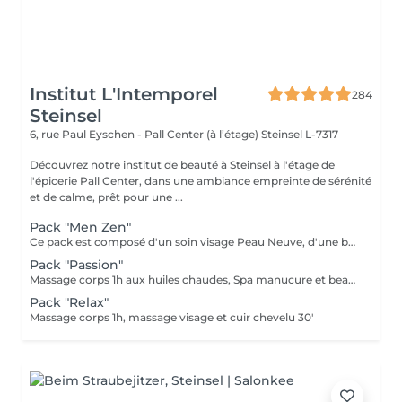
Institut L'Intemporel
284
Steinsel
6, rue Paul Eyschen - Pall Center (à l’étage)
Steinsel L-7317
Découvrez notre institut de beauté à Steinsel à l'étage de
l'épicerie Pall Center, dans une ambiance empreinte de sérénité
et de calme, prêt pour une ...
Pack "Men Zen"
Ce pack est composé d'un soin visage Peau Neuve, d'une beauté des pieds et d'un massage "Escale à Marrakech" (1h de massage) déconnection et expérience sensorielle Pour récupérer un homme zen :-)
Pack "Passion"
Massage corps 1h aux huiles chaudes, Spa manucure et beauté des pieds + bain de paraffine
Pack "Relax"
Massage corps 1h, massage visage et cuir chevelu 30'