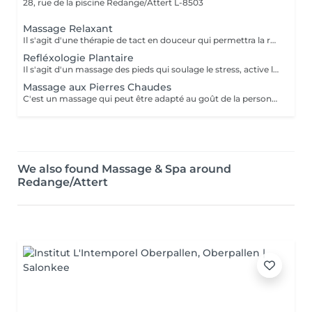
28, rue de la piscine
Redange/Attert L-8503
Massage Relaxant
Il s'agit d'une thérapie de tact en douceur qui permettra la relaxation du corps. Cette technique est conseillée aux personnes qui veulent se débarrasser du stress du quotidien. BÉNÉFICES DU MASSAGE RELAXANT Favorise un sommeil plus profond ainsi qu'un état de bien-être, de paix, de calme et d'équilibre. Diminue les gènes localisés à plusieurs endroits du corps et décharge les zones qui sont chargées en tension Si votre souhait est de sortir de la routine journalière, alors le massage relaxant est fait pour vous.
Refléxologie Plantaire
Il s'agit d'un massage des pieds qui soulage le stress, active la circulation corporelle et le système immunitaire. Cette méthode est contre-indiquée aux femmes enceintes. BÉNÉFICES DE LA RÉFLEXOLOGIE PODALE Promeut la relaxation et soulage le stress. Améliore la circulation sanguine en activant le système immunitaire. Les pieds sont une zone du corps souvent oubliée et maltraitée alors que grâce à eux nous avançons sur le long chemin de la vie qui nous mène à nos buts, à nos rêves ; il serait donc bon de les chouchouter eux aussi.
Massage aux Pierres Chaudes
C'est un massage qui peut être adapté au goût de la personne en termes de pression , puisqu'il peut être effectué en douceur comme un massage relaxant ou il peut-être travaillé à un niveau plus profond, en décontractant les muscles, toujours avec l'utilisation de nos Pierres Chaudes sacrées.
We also found Massage & Spa around
Redange/Attert