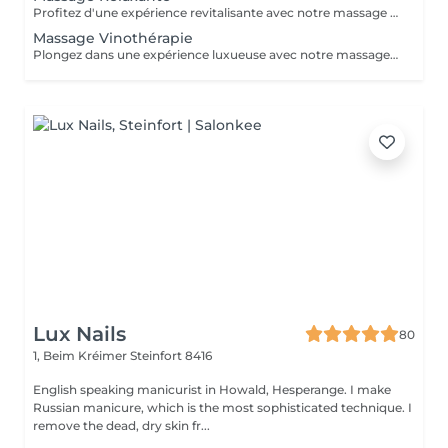
Profitez d'une expérience revitalisante avec notre massage relaxant de 40, 60 ou 90 minutes. Nos esthéticiennes utiliseront des techniques douces pour soulager les tensions musculaires, procurant une sensation de tranquillité. Le temps de préparation et d'installation de la cliente est inclus dans la période choisie, garantissant que chaque minute soit consacrée à votre bien-être. Profitez de ce moment pour rajeunir corps et esprit.
Massage Vinothérapie
Plongez dans une expérience luxueuse avec notre massage Vinothérapie de 40, 60 ou 90 minutes. Nos Esthetcienne experts utiliseront des techniques spécifiques, combinant les bienfaits du raisin pour apaiser vos muscles et offrir une sensation de détente profonde. Le temps de préparation et d'installation de la cliente est inclus dans la durée sélectionnée, garantissant une expérience dédiée à votre bien-être. Laissez-vous emporter par ce moment de délice, revitalisant à la fois votre corps et votre esprit.
Lux Nails
80
1, Beim Kréimer
Steinfort 8416
English speaking manicurist in Howald, Hesperange. I make
Russian manicure, which is the most sophisticated technique. I
remove the dead, dry skin fr...