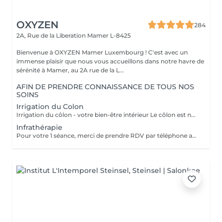
OXYZEN
284
2A, Rue de la Liberation
Mamer L-8425
Bienvenue à OXYZEN Mamer Luxembourg ! C'est avec un
immense plaisir que nous vous accueillons dans notre havre de
sérénité à Mamer, au 2A rue de la L...
AFIN DE PRENDRE CONNAISSANCE DE TOUS NOS
SOINS
Irrigation du Colon
Irrigation du côlon - votre bien-être intérieur Le côlon est notre deuxième cerveau : pour une véritable harmonie, il est essentiel de prendre soin à la fois de son mental et de sa digestion. Une séance se déroule en deux temps : - Un échange personnalisé sur votre hygiène de vie, afin de vous donner des conseils alimentaires adaptés.( + ou - 30 minutes) - La séance d'irrigation ( + ou - 45 minutes), réalisée en douceur avec un appareil spécialisé, pour purifier et régénérer votre système digestif. Bienfaits : * Soulage ballonnements et lourdeurs * Améliore le transit * Élimine gaz et fermentations * Favorise une flore intestinale équilibrée * Apporte légèreté, vitalité et détente L'extérieur reflète l'intérieur : une peau lumineuse et un bien-être visible commencent par un côlon équilibré. Pour plus d'informations, consultez notre site : https://www.oxyzen.lu/massages/irrigation-du-colon.html
Infrathérapie
Pour votre 1 séance, merci de prendre RDV par téléphone afin que nous puissions définir ensemble le programme le plus adapté à vos attentes : +352 661 271 063 Infrathérapie Vital Dome une chaleur douce et profonde Souvent comparée au sauna, l'infrathérapie est différente : elle utilise les infrarouges longs (sans lumière, chaleur progressive). Résultat : une élimination jusqu'à 20 fois plus de toxines et metaux lourds qu'un sauna classique, tout en apportant confort et détente. Bienfaits : * Détox : élimine toxines et métaux lourds, relance le drainage, oxygène les tissus. * Beauté : raffermit, régénère la peau, atténue rides et cellulite. * Relaxation : réduit stress, tensions nerveuses et améliore le sommeil. * Sport : récupération, oxygénation musculaire, réduit courbatures et raideurs. * Santé : stimule l'immunité, apaise douleurs articulaires et rhumatismes. * Saisons : en hiver, réchauffe durablement et prévient les maux ; en été, soulage jambes lourdes et rétention d'eau. Avec ses 38 programmes personnalisés, l'infrathérapie s'adapte à vos besoins Cure conseillée : 1 à 2 séances par semaine pendant 5 semaines, puis 1 toutes les 1 à 2 semaines. Tarifs : séance 45 min 49€ | séance 60 min 59€ | forfaits disponibles : Séances de 45 min 5 séances : 200€ 10 séances : 350€ 20 séances : 600€ Séances de 60 min. 1 séance de 1h : 59€ 5 séances : 240€ 10 séances : 475€ 20 séances : 850€ Pour plus d'informations, consultez notre site : https://www.oxyzen.lu/massages/infratherapie.html