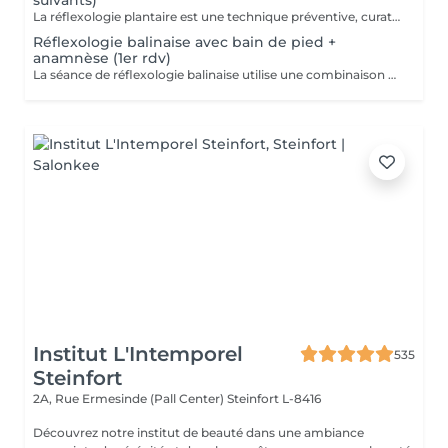
suivants)
La réflexologie plantaire est une technique préventive, curative et manuelle. Cette technique millénaire non-invasive utilise les ressources naturelles de l'organisme et est reconnue par l'OMS (Organisation Mondiale de la Santé) comme une pratique de santé de soins complémentaires. Contre-indications: mycose ou blessure au pied.
Réflexologie balinaise avec bain de pied +
anamnèse (1er rdv)
La séance de réflexologie balinaise utilise une combinaison de pressions profondes, de mouvements de pétrissage, de tapotements et d'étirements doux pour détendre le corps. Les points de pression utilisés en réflexologie balinaise sont liés à des points d'acupuncture sur les méridiens de la médecine traditionnelle chinoise. La stimulation de ces points peut aider à libérer des blocages énergétiques et à rétablir l'équilibre du corps. Cette séance nous plonge dans la culture balinaise avec ses petits rituels comme l'utilisation du bain de pieds, d'encens ou d'huiles essentielles qui contribuent à créer une atmosphère sacrée et à renforcer l'expérience d'harmonie de l'organisme. La réflexologie balinaise est accessible à tous. Doux et tonique à la fois, il est dans le monde du massage celui qui enveloppe de relaxation les plus hésitants car il offre une très large variété de mouvements. La réflexologie balinaise peut se substituer à la réflexologie plantaire traditionnelle pour apporter un soin d'horizon différent ou un point de départ à tout traitement de réflexologie plantaire de type occidentale. *** La réflexologie balinaise inclut le massage des mollets. Veuillez porter un vêtement ample que vous pourrez remonter aisément jusqu'au genoux *** Bienfaits : - Soutenir et booster le principe d'auto-régulation de l'organisme - Apaisement du système nerveux, massage de détente profonde - Réduction du stress et de l'anxiété - Amélioration de la circulation sanguine - Soulagement des douleurs - Amélioration du sommeil - Soulagement des maux de tête - Amélioration des troubles digestifs - Renforcement du système immunitaire ... Contre-indications : - Fièvre, phase aigüe de maladie - Fracture, foulure, coupure, brûlure ou autre blessure du pied, ongle incarné, mycose - Durant le premier mois de grossesse
Institut L'Intemporel
535
Steinfort
2A, Rue Ermesinde (Pall Center)
Steinfort L-8416
Découvrez notre institut de beauté dans une ambiance