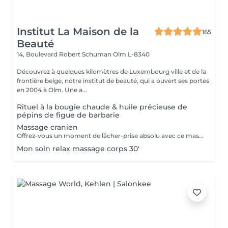
Institut La Maison de la
165
Beauté
14, Boulevard Robert Schuman
Olm L-8340
Découvrez à quelques kilomètres de Luxembourg ville et de la
frontière belge, notre institut de beauté, qui a ouvert ses portes
en 2004 à Olm. Une a...
Rituel à la bougie chaude & huile précieuse de
pépins de figue de barbarie
Massage cranien
Offrez-vous un moment de lâcher-prise absolu avec ce massage crânien japonais authentique, transmis par une formatrice venue du Japon. Ce soin agit sur le cuir chevelu, la nuque et les trapèzes pour relâcher les tensions, apaiser le mental et rééquilibrer les énergies. Il favorise la détente profonde, améliore la circulation et aide à libérer le stress et la fatigue nerveuse. Idéal seul ou en complément d'un soin, pour une expérience de bien-être global et revitalisante.
Mon soin relax massage corps 30'