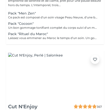
empreinte de sérénité et de calme, prêt pour une pause beauté
hors du temps. L'Intemporel, trois...
Pack "Men Zen"
Ce pack est composé d'un soin visage Peau Neuve, d'une beauté des pieds et d'un massage "Escale à Marrakech" (1h de massage) Déconnection et expérience sensorielle Pour récupérer un "homme" zen :-)
Pack "Cocoon"
Un bon gommage tonifiant complet du corps suivi d'un massage détente du corps 1h, beauté des pieds et manucure.
Pack "Rituel du Maroc"
Laissez vous emmener au Maroc le temps d'un soin. Un gommage complet du corps avec au choix le "gommage à la fleur d'oranger" ou le "gommage au savon noir bio", suivi d'un massage d'une heure "Escale à Marrakech". Un voyage sensoriel parfumé à la fleur d'oranger ou à l'essence d'eucalyptus. Un thé à la menthe vous sera servi après le soin.
Cut N'Enjoy
367