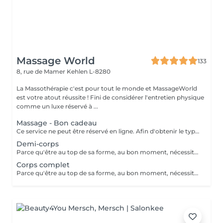
Massage World
133
8, rue de Mamer
Kehlen L-8280
La Massothérapie c'est pour tout le monde et MassageWorld
est votre atout réussite ! Fini de considérer l'entretien physique
comme un luxe réservé à ...
Massage - Bon cadeau
Ce service ne peut être réservé en ligne. Afin d'obtenir le type de bon cadeau souhaité il vous suffit de nous contacter soit par téléphone, soit par e-mail. Nous conviendrons ensemble d'un type de massage désiré et votre bon cadeau sera à récupérer chez MassageWorld Kehlen ou envoyer par mail. Numéro de téléphone : +352 691 20 44 49 Adresse mail : contact@massageworld.lu
Demi-corps
Parce qu'être au top de sa forme, au bon moment, nécessite bien plus que de l'entrainement. Utilisé depuis de nombreuses années par les sportifs de haut niveau, le massage sportif est à présent à votre disposition. Avant l'effort, le massage prépare les muscles à performer tout en évitant les blessures. Après l'effort, il prévient les courbatures et détend la musculature, ce qui permet aux muscles de se relaxer pour mieux récupérer. Ce type de massage stimule le système lymphatique, la circulation sanguine et enlève les nuds musculaires. Le massage sportif est souvent demandé par les athlètes pour soulager ou prévenir des douleurs musculaires retardées, pour accélérer la guérison des blessures des tendons et des muscles, pour augmenter l'amplitude des mouvements ou le volumes des muscles, etc. Développé au départ pour traiter les blessures sportives et augmenter les performances des athlètes, tout le monde peut à présent bénéficier des bienfaits d'un tel massage. L'essayer, c'est l'adopter ! Il existe différents types de massages selon le sport pratiqué ou les douleurs ressenties. Le Massage sportif est donc adaptable selon les souhaits de chacun.
Corps complet
Parce qu'être au top de sa forme, au bon moment, nécessite bien plus que de l'entrainement. Utilisé depuis de nombreuses années par les sportifs de haut niveau, le massage sportif est à présent à votre disposition. Avant l'effort, le massage prépare les muscles à performer tout en évitant les blessures. Après l'effort, il prévient les courbatures et détend la musculature, ce qui permet aux muscles de se relaxer pour mieux récupérer. Ce type de massage stimule le système lymphatique, la circulation sanguine et enlève les nuds musculaires. Le massage sportif est souvent demandé par les athlètes pour soulager ou prévenir des douleurs musculaires retardées, pour accélérer la guérison des blessures des tendons et des muscles, pour augmenter l'amplitude des mouvements ou le volumes des muscles, etc. Développé au départ pour traiter les blessures sportives et augmenter les performances des athlètes, tout le monde peut à présent bénéficier des bienfaits d'un tel massage. L'essayer, c'est l'adopter ! Il existe différents types de massages selon le sport pratiqué ou les douleurs ressenties. Le Massage sportif est donc adaptable selon les souhaits de chacun.