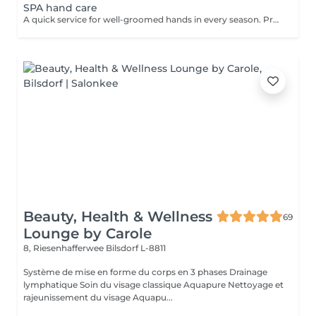
SPA hand care
A quick service for well-groomed hands in every season. Prosess: First I use coconut sugar scrub and remove the dead skin cells. This helps the materials get deeper. I massage the skin with a nourishing, vitamin cream, which has a blood circulation-enhancing effect and contains a lot of useful ingredients. After the service you can enjoy your beautiful, fresh, elastic skin that will be more resistant to the harmful effects of the environment. The service can be make after a manicure or gel polish, or separately. Give it a try, you won't regret it!
Beauty, Health & Wellness
69
Lounge by Carole
8, Riesenhafferwee
Bilsdorf L-8811
Système de mise en forme du corps en 3 phases Drainage
lymphatique Soin du visage classique Aquapure Nettoyage et
rajeunissement du visage Aquapu...