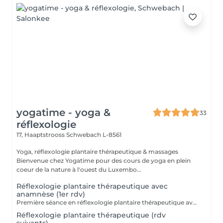
yogatime - yoga &
33
réflexologie
17, Haaptstrooss
Schwebach L-8561
Yoga, réflexologie plantaire thérapeutique & massages
Bienvenue chez Yogatime pour des cours de yoga en plein
coeur de la nature à l'ouest du Luxembo...
Réflexologie plantaire thérapeutique avec
anamnèse (1er rdv)
Première séance en réflexologie plantaire thérapeutique avec anamnèse approfondie. La réflexologie plantaire est une technique préventive, curative et manuelle. Cette technique millénaire non-invasive utilise les ressources naturelles de l'organisme et est reconnue par l'OMS (Organisation Mondiale de la Santé) comme une pratique de santé de soins complémentaires. Contre-indications: mycose ou blessure au pied.
Réflexologie plantaire thérapeutique (rdv