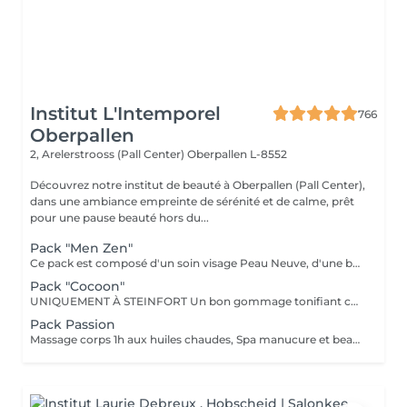
Institut L'Intemporel
766
Oberpallen
2, Arelerstrooss (Pall Center)
Oberpallen L-8552
Découvrez notre institut de beauté à Oberpallen (Pall Center),
dans une ambiance empreinte de sérénité et de calme, prêt
pour une pause beauté hors du...
Pack "Men Zen"
Ce pack est composé d'un soin visage Peau Neuve, d'une beauté des pieds et d'un massage "Escale à Marrakech" (1h de massage) Déconnection et expérience sensorielle Pour récupérer un homme zen :-)
Pack "Cocoon"
UNIQUEMENT À STEINFORT Un bon gommage tonifiant complet du corps suivi d'un massage détente du corps 1h, beauté des pieds et manucure.
Pack Passion
Massage corps 1h aux huiles chaudes, Spa manucure et beauté des pieds + bain de paraffine 199€ au lieu de 252€