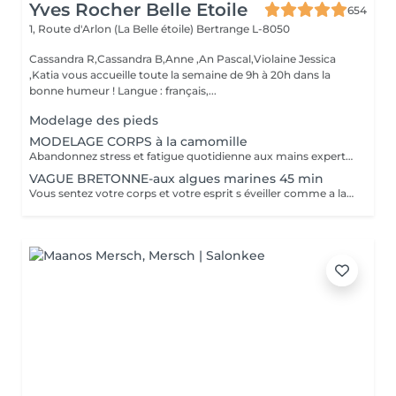
Yves Rocher Belle Etoile
654
1, Route d'Arlon (La Belle étoile)
Bertrange L-8050
Cassandra R,Cassandra B,Anne ,An Pascal,Violaine Jessica
,Katia vous accueille toute la semaine de 9h à 20h dans la
bonne humeur ! Langue : français,...
Modelage des pieds
MODELAGE CORPS à la camomille
Abandonnez stress et fatigue quotidienne aux mains expertes de notre estheticienne. Sa gestuelle manuelle libere instantanement chacun de vos points de tension depuis les pieds jusqu à la nuque Le doux parfum fleuri de la camomille enveloppe votre corps et apaise vos sens et votre esprit. lacher prise dans un incroyable moment de detente . Vous etes apaisée et detendue.
VAGUE BRETONNE-aux algues marines 45 min
Vous sentez votre corps et votre esprit s éveiller comme a la suite d un bain dans l OCEAN. Vous vous tonicité et leur confort. sentez légère et revitalisée. Vos jambes retrouvent leur tonicité et leur confort