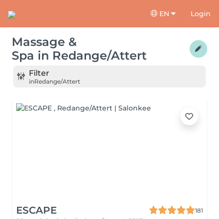
EN
Login
Massage &
Spa
in
Redange/Attert
Filter
in
Redange/Attert
ESCAPE
181