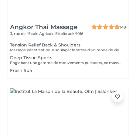
Angkor Thai Massage
148
3, rue de l'École Agricole
Ettelbruck 9016
Tension Relief Back & Shoulders
Massage pénétrant pour soulager le stress d'un mode de vie trépidant ciblant les zones à problèmes de tension et des tissus et muscles conjonctifs du dos raides ou tendus.
Deep Tissue Sports
Englobant une gamme de mouvements puissants, ce massage revigorant combine un massage suédois classique avec des techniques de compression et de points de déclenchement pour réduire la douleur. Réchauffant le corps, il stimule les muscles des cuisses, des épaules, des bras et du dos. Idéal pour les sportifs et les personnes souffrant de tensions
Fresh Spa