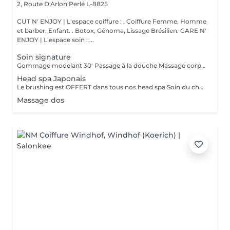
2, Route D'Arlon
Perlé L-8825
CUT N' ENJOY | L'espace coiffure : . Coiffure Femme, Homme
et barber, Enfant. . Botox, Génoma, Lissage Brésilien. CARE N'
ENJOY | L'espace soin : ...
Soin signature
Gommage modelant 30' Passage à la douche Massage corps complet 45'
Head spa Japonais
Le brushing est OFFERT dans tous nos head spa Soin du cheveu, du cuir chevelu, massage du haut du corps et massage crânien sous les jet japonais
Massage dos