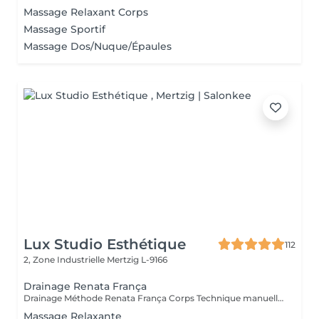
Massage Relaxant Corps
Massage Sportif
Massage Dos/Nuque/Épaules
Lux Studio Esthétique
112
2, Zone Industrielle
Mertzig L-9166
Drainage Renata França
Drainage Méthode Renata França Corps Technique manuelle brésilienne reconnue pour ses résultats immédiats. Grâce à des manuvres fermes et rythmées, ce soin stimule le système lymphatique, aide à éliminer les toxines et réduit la rétention d'eau. Bienfaits : Jambes légères dès la première séance Réduction des gonflements Silhouette visiblement affinée Sensation de bien-être et de légèreté Idéal en cure pour des résultats durables. Miracle Touch Visage Métode Renata França Soin facial drainant et remodelant offrant un effet lifting naturel immédiat. Il décongestionne le visage, réduit les poches et redonne éclat et fraîcheur à la peau. Bienfaits : Réduction des poches et cernes Visage plus lumineux et reposé Effet liftant naturel Détente profonde Parfait avant un événement ou en cure régulière.
Massage Relaxante