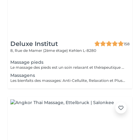
Deluxe Institut
158
8, Rue de Mamer (2ème étage)
Kehlen L-8280
Massage pieds
Le massage des pieds est un soin relaxant et thérapeutique qui apporte de nombreux bienfaits tant pour le corps que pour l'esprit. En stimulant des points spécifiques sur les pieds, il aide à réduire les tensions et améliore la circulation sanguine.
Massagens
Les bienfaits des massages: Anti-Cellulite, Relaxation et Plus Le massage est une pratique ancestrale qui procure de nombreux bienfaits pour le corps et l'esprit. Selon la technique utilisée, il peut agir sur la détente, la circulation ou encore l'élimination des toxines. Le massage anti-cellulite : Il aide à réduire l'aspect peau d'orange en stimulant la circulation sanguine et lymphatique. Il favorise le drainage des toxines et améliore l'élasticité de la peau, la rendant plus ferme et plus lisse. Le massage de relaxation : Idéal pour relâcher les tensions et apaiser le stress, il procure une sensation de bien-être immédiate. Grâce à des mouvements lents et fluides, il détend les muscles et favorise un sommeil réparateur. Le massage drainant: Il active le système lymphatique et réduit la rétention d'eau, aidant ainsi à affiner la silhouette et à éliminer les toxines. Parfait pour les jambes lourdes ! Chaque type de massage a ses propres vertus et s'adapte aux besoins de chacun. Que ce soit pour retrouver une peau plus ferme, soulager les tensions ou simplement s'accorder un moment de bien-être, il y a un massage fait pour vous !