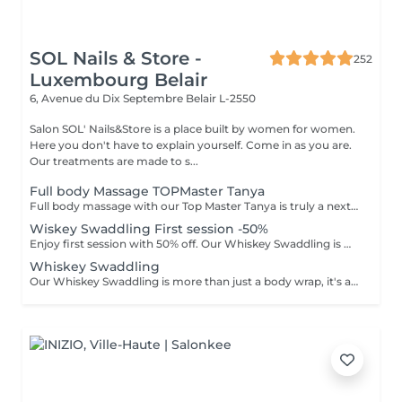
SOL Nails & Store -
252
Luxembourg Belair
6, Avenue du Dix Septembre
Belair L-2550
Salon SOL' Nails&Store is a place built by women for women.
Here you don't have to explain yourself. Come in as you are.
Our treatments are made to s...
Full body Massage TOPMaster Tanya
Full body massage with our Top Master Tanya is truly a next-level experience. With more than 10 years of professional experience, she has an exceptional understanding of the body and its individual needs. Tanya adapts her technique exactly to what your body requires, often sensing it even before you do. This type of massage is designed to release tension, improve circulation, and promote deep relaxation. The treatment typically focuses on the back, shoulders, arms, legs, and other key tension areas, using smooth, flowing, and soothing massage techniques. Result: a feeling of lightness, relaxation, and renewed body comfort. Recommended frequency: from once a week to once a month, depending on your personal needs and stress level.
Wiskey Swaddling First session -50%
Enjoy first session with 50% off. Our Whiskey Swaddling is more than just a body wrap, it's a full-body ritual designed to detox, tone, and deeply nourish your skin. We tailor the wrap to your needs using active-rich formulas, then wrap you in bandages, film, and warmth to boost results. The gentle contrast in temperature combined with potent actives works wonders and the results speak for themselves: Benefits: -Body detox & inch loss -Firmer, smoother skin -Improved tone & circulation
Whiskey Swaddling
Our Whiskey Swaddling is more than just a body wrap, it's a full-body ritual designed to detox, tone, and deeply nourish your skin. We tailor the wrap to your needs using active-rich formulas, then wrap you in bandages, film, and warmth to boost results. The gentle contrast in temperature combined with potent actives works wonders and the results speak for themselves: Benefits: -Body detox & inch loss -Firmer, smoother skin -Improved tone & circulation