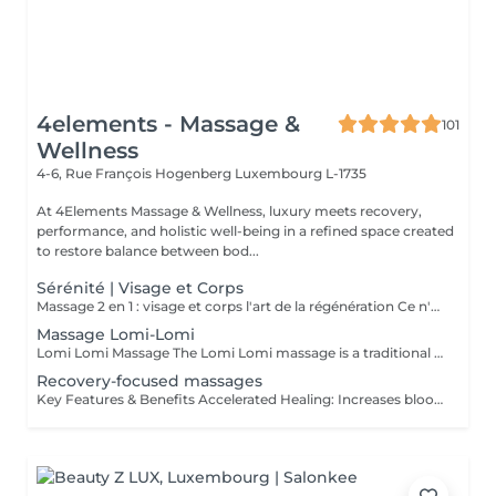
4elements - Massage &
101
Wellness
4-6, Rue François Hogenberg
Luxembourg L-1735
At 4Elements Massage & Wellness, luxury meets recovery,
performance, and holistic well-being in a refined space created
to restore balance between bod...
Sérénité | Visage et Corps
Massage 2 en 1 : visage et corps l'art de la régénération Ce n'est pas simplement un massage. C'est une profonde réinitialisation de tout l'organisme en une seule séance. Pendant que le corps se libère des tensions et de la fatigue, le visage retrouve fraîcheur, tonicité et éclat naturel. Les processus de régénération s'activent, le drainage lymphatique s'améliore, la légèreté revient dans le corps et la clarté dans l'esprit. Un visage raffermi et soigneusement sublimé Un corps détendu, vivant et harmonieux Une sensation de calme qui se ressent de l'intérieur Le choix idéal pour celles et ceux qui souhaitent mieux paraître, ressentir davantage et optimiser leur temps. Une seule séance des résultats visibles et un plaisir profond. Offrez-vous le luxe de prendre soin de vous.
Massage Lomi-Lomi
Lomi Lomi Massage The Lomi Lomi massage is a traditional Hawaiian technique known for its long, flowing, wave-like movements that soothe the body and calm the mind. Using her forearms and rhythmic, continuous motions, Ksenija creates a deep sense of relaxation, helping to release tension, melt stress, and restore emotional balance. It's a gentle, holistic, and extremely comforting experience like being carried by warm ocean waves. Perfect for anyone seeking profound relaxation and inner harmony.
Recovery-focused massages
Key Features & Benefits Accelerated Healing: Increases blood flow to muscles and tendons, delivering essential nutrients and oxygen to repair tissue. Reduced Soreness & Stiffness: Eases Delayed Onset Muscle Soreness (DOMS) and increases range of motion by loosening tight muscles. Waste Removal: Aids in flushing out lactic acid and metabolic waste products from muscles. Injury Prevention: Identifies and releases muscle adhesions (knots) that cause imbalances, reducing the risk of further injury. Targeted Approach: Focuses on specific muscle groups or areas of pain, such as the back, shoulders, or hips.