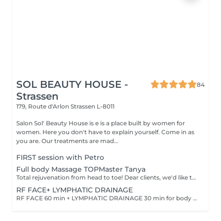
SOL BEAUTY HOUSE -
84
Strassen
179, Route d'Arlon
Strassen L-8011
Salon Sol' Beauty House is e is a place built by women for
women. Here you don't have to explain yourself. Come in as
you are. Our treatments are mad...
FIRST session with Petro
Full body Massage TOPMaster Tanya
Total rejuvenation from head to toe! Dear clients, we'd like to draw your attention to the fact that the actual massage time is indicated in parentheses next to the name of the massage. The duration list on the website includes time for room and client preparation. We strive to provide you with the highest quality and comfort. Thank you for your understanding. WHAT IS FULL BODY MASSAGE? It's a comprehensive massage that targets all major muscle groups, relieving stress, tension, and fatigue throughout the entire body. Using a combination of techniques, this treatment boosts circulation, relaxes the nervous system, and restores your natural energy balance. Ideal for those needing a full reset for both body and mind.
RF FACE+ LYMPHATIC DRAINAGE
RF FACE 60 min + LYMPHATIC DRAINAGE 30 min for body Your face lifts. Your body drains. Two systems working together to provide the full experience.