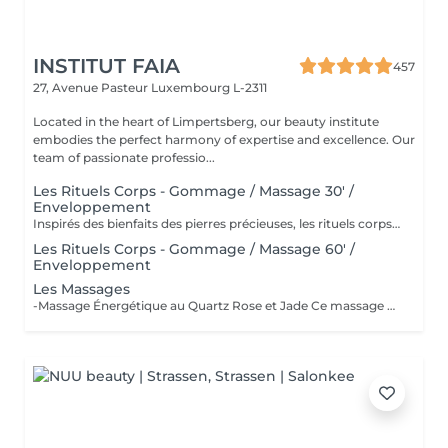
INSTITUT FAIA
457
27, Avenue Pasteur
Luxembourg L-2311
Located in the heart of Limpertsberg, our beauty institute
embodies the perfect harmony of expertise and excellence. Our
team of passionate professio...
Les Rituels Corps - Gommage / Massage 30' /
Enveloppement
Inspirés des bienfaits des pierres précieuses, les rituels corps Gemology associent techniques de massage expertes et actifs minéraux pour offrir un moment de détente absolue. Chaque soin est conçu pour rééquilibrer, hydrater, raffermir ou détoxifier la peau, tout en apaisant le corps et l'esprit. Une expérience sensorielle unique, où luxe et efficacité se rencontrent pour révéler l'éclat naturel de votre peau.
Les Rituels Corps - Gommage / Massage 60' /
Enveloppement
Les Massages
-Massage Énergétique au Quartz Rose et Jade Ce massage unique associe la puissance vibratoire des pierres précieuses à des manuvres profondes et relaxantes. Grâce au quartz rose et au jade, il rééquilibre les énergies, relâche les tensions et réveille l'éclat intérieur. Un véritable soin holistique, pour le corps et l'esprit. -Massage Ressourçant Future Maman Spécialement conçu pour accompagner la femme enceinte en douceur, ce massage soulage les tensions, améliore la circulation et procure une profonde sensation de bien-être. Réalisé avec des mouvements enveloppants et des produits adaptés, il offre un moment précieux de connexion avec soi et avec bébé.