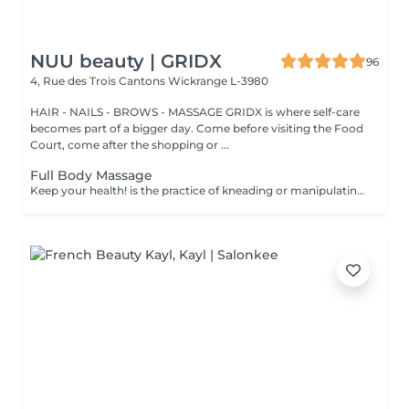
NUU beauty | GRIDX
96
4, Rue des Trois Cantons
Wickrange L-3980
HAIR - NAILS - BROWS - MASSAGE GRIDX is where self-care
becomes part of a bigger day. Come before visiting the Food
Court, come after the shopping or ...
Full Body Massage
Keep your health! is the practice of kneading or manipulating a person's muscles and other soft-tissue in order to reduce stress, reduce muscle pain, increase relaxation and improve the work of the immune system. Age restrictions: there are no age restrictions for this procedure. Post procedure recommendations: do not do sport and any sharp movements 2-3 hours after the procedure. Frequency: 1-2 times per week, 10 times in total. Repeat once in 3-6 months.