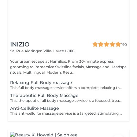
INIZIO
190
9a, Rue Aldringen
Ville-Haute L-1118
Your urban escape at Hamilius. From 30-minute express
grooming to immersive Swissline facials, Massage and Headspa
rituals. Multilingual. Modern. Resu...
Relaxing Full Body massage
This full body massage service offers a complete, relaxing treatment designed to work on the entire body- neck, shoulders, back, arms, hands, legs, feet. It uses flowing, medium pressure techniques to release muscular tension, improve flexibility, and promote deep relaxation, making it ideal for stress relief, everyday aches, or simply restoring balance after a busy week.
Therapeutic Full Body Massage
This therapeutic full body massage service is a focused, treatment oriented session that addresses specific muscle tension, postural imbalances, and chronic pain patterns across the entire body. Using deeper, targeted techniques such as myofascial release, triggerpoint work, and crossfiber stretching, it aims to correct muscular restrictions, improve joint mobility, and restore functional movement, making it ideal for people with recurring discomfort or active lifestyles. Key benefits: Relieves chronic muscle tension and pain, especially in the neck, shoulders, back, hips, and legs, by working on deep tissue and trigger points. Improves posture and joint mobility by releasing tight muscles and fascia, helping the body move more freely and with less strain. Supports injury recovery and performance by reducing muscle stiffness, improving circulation, and shortening recovery time after physical activity.
Anti-Cellulite Massage
This anti-cellulite massage service is a targeted, stimulating treatment designed to improve the appearance and texture of skin commonly affected by cellulite, especially on the thighs, hips, buttocks, and sometimes abdomen. Using firm, rhythmic techniques such as deep kneading, lymphatic drainage, and circular pressures, it aims to break up fatty deposits, boost circulation, and encourage the removal of retained fluids and toxins from the tissue. Key benefits: Helps reduce the visible appearance of cellulite by improving blood flow and lymphatic drainage in targeted areas. Supports smoother, firmer skin by encouraging the breakdown of fatty deposits and reducing fluid retention. Promotes better circulation and detoxification, which can leave the skin feeling softer, more toned, and less dimpled over time with regular sessions.