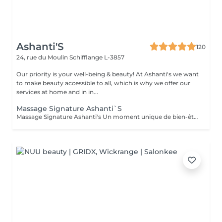
Ashanti'S
120
24, rue du Moulin
Schifflange L-3857
Our priority is your well-being & beauty! At Ashanti's we want
to make beauty accessible to all, which is why we offer our
services at home and in in...
Massage Signature Ashanti`S
Massage Signature Ashanti's Un moment unique de bien-être, entièrement personnalisé selon vos besoins. Notre praticienne se tient au plus proche du client, à l'écoute de chaque tension et chaque zone sensible. Ce massage est conçu pour identifier et libérer les points de tension sur le corps, favoriser la relaxation profonde et rétablir l'harmonie physique et mentale. Caractéristiques : Approche sur-mesure selon votre état et vos besoins Techniques combinées pour soulager les tensions musculaires Accent sur les points de stress et zones sensibles Relaxation totale et sensation de légèreté après la séance Résultat : un corps détendu, revitalisé et une sensation de sérénité durable