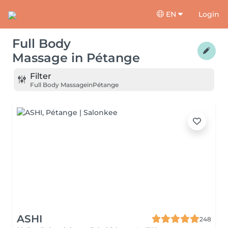
EN
Login
Full Body
Massage
in
Pétange
Filter
Full Body Massage
in
Pétange
ASHI
248