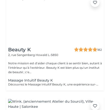
Beauty K
182
2, rue Sangenberg
Howald L-5850
Notre mission est d'aider chaque client à se sentir bien, autant à
l'intérieur qu'à l'extérieur. Beauty K est bien plus qu'un institut
de beauté ; c'e...
Massage Intuitif Beauty K
Découvrez le Massage Intuitif Beauty K, une expérience sur-mesure où nos praticiennes se connectent profondément à votre corps pour vous offrir une séance personnalisée et apaisante. Formées à diverses techniques, elles vous guideront dans un voyage sensoriel unique, adapté à vos besoins. Choisissez votre praticienne selon votre intuition, et laissez-vous emporter par ce massage exclusif dans notre espace de sérénité. Dès votre arrivée, vous serez enveloppé dans une ambiance chaleureuse et relaxante, avec lumière tamisée et arômes délicats, parfaits pour la détente totale. Le massage commence par des effleurages doux, préparant le corps à un modelage plus profond, libérant les tensions et stimulant la circulation.