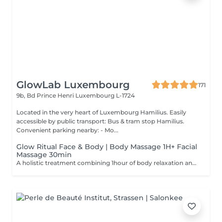
GlowLab Luxembourg
171
9b, Bd Prince Henri
Luxembourg L-1724
Located in the very heart of Luxembourg Hamilius. Easily
accessible by public transport: Bus & tram stop Hamilius.
Convenient parking nearby: - Mo...
Glow Ritual Face & Body | Body Massage 1H+ Facial
Massage 30min
A holistic treatment combining 1hour of body relaxation and 30min of facial massage for complete rejuvenation. Why clients choose it: - Full relaxation - Skin + body experience - Signature SPA feeling