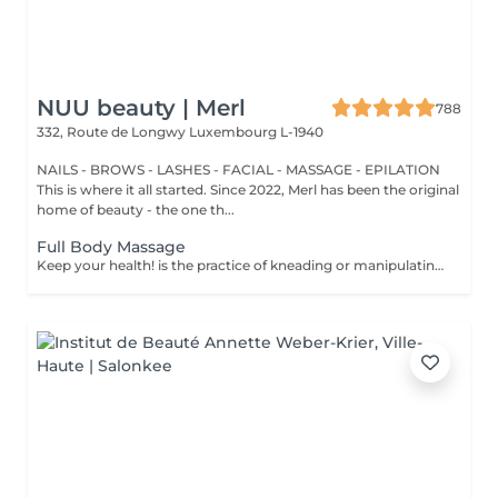
NUU beauty | Merl
788
332, Route de Longwy
Luxembourg L-1940
NAILS - BROWS - LASHES - FACIAL - MASSAGE - EPILATION
This is where it all started. Since 2022, Merl has been the original
home of beauty - the one th...
Full Body Massage
Keep your health! is the practice of kneading or manipulating a person's muscles and other soft-tissue in order to reduce stress, reduce muscle pain, increase relaxation and improve the work of the immune system. Benefits of getting a full body massage: - reduces stress - relaxing - improves blood circulation - improves body immune system How is full body massage done? - head and neck are massaged - shoulders and back are massaged - hands and arms are massaged - feet and legs are massaged - belly is massaged Age restrictions: there are no age restrictions for this procedure. Post procedure recommendations: do not do sport and any sharp movements 2-3 hours after the procedure. Frequency: 1-2 times per week, 10 times in total. Repeat once in 3-6 months.