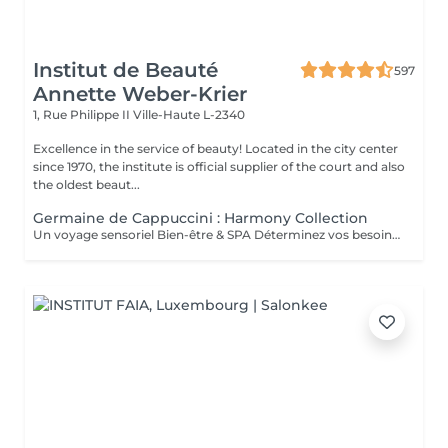
Institut de Beauté
597
Annette Weber-Krier
1, Rue Philippe II
Ville-Haute L-2340
Excellence in the service of beauty! Located in the city center
since 1970, the institute is official supplier of the court and also
the oldest beaut...
Germaine de Cappuccini : Harmony Collection
Un voyage sensoriel Bien-être & SPA Déterminez vos besoins à l'aide des 4 huiles essentielles ACTIMOOD.Pure sensation- Balance sensation- Zen sensation- Power sensation Exfoliation du corps -massage du corps- massage du cuir chevelu si souhaité- Laissez-vous emporter dans un voyage sensoriel grâce à un soin corporel adapté à vos besoins.