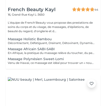
French Beauty Kayl
44
16, Grand-Rue
Kayl L-3650
L'équipe de French'Beauty vous propose des prestations de
soins du corps et du visage, de massages, d'épilations, de
beauté du regard, d'onglerie et d...
Massage Holistic Bambou
Décontractant, Défatiguant, Drainant, Détoxinant, Dynamisant, Dansant et Divin ! Ce massage dissout les tensions physiques et psychiques pour danser la samba avec la vie ! Ce massage profond aux mouvements rythmés enchaîne longues pressions glissées, roulées, vibrées des avant-bras. Il intègre une séquence au bambou qui roule et danse sur les muscles et se termine en percussions. Le bambou est une plante exceptionnelle. Il incarne l'apaisement, la tranquillité et la simplicité. Inspiré de la tradition chinoise, il permet de rendre la circulation sanguine plus fluide, il tonifie et relaxe le corps pour lui conférer une sensation de légèreté notamment au niveau des jambes avec les manuvres drainantes effectuées avec un bambou.
Massage Africain SABI-SABI
En Afrique, la pratique du massage relève du toucher, du peau-à-peau maternel du rite initiatique ou du contact thérapeutique accompagné de rituels de guérison. Le massage est surtout utilisé comme un formidable outil énergisant luttant contre la fatigue de la marche, des travaux manuels agricoles, ou de la maternité. Le massage aide à renforcer l'organisme, maintenir ou retrouver l'énergie nécessaire pour accomplir sa charge de travail physique contraignante. C'est donc tout naturellement que le Massage Africain Sabi Sabi se focalise sur les membres inférieurs en insistant sur la relance de la circulation et le travail des muscles des jambes, le but étant d'éliminer les toxines qui alourdissent les jambes. Le travail de drainage procure une détente musculaire profonde et une souplesse accrue dans les jambes mais permet aussi de détendre et détoxifier l'organisme. Les manuvres se concentrent aussi sur le dos, ainsi que les trapèzes et la nuque pour détendre les tensions, voire les courbatures. Ce massage s'adresse aux Clientes fatiguées et/ou stressées qui ont besoin d'énergie, qui subissent une baisse de tonus moral, qui ont des jambes lourdes.
Massage Polynésien Sweet-Lomi
Venu de Hawaï, ce massage est idéal pour trouver un « nouveau souffle » Le massage est au coeur de la tradition polynésienne. C'est par le massage que l'individu entretient et rétablit son harmonie intérieure et équilibre sa relation au monde. Il est à la fois sacré, thérapeutique et épicurien. Lomi est un terme hawaïen qui veut dire masser, frotter, presser, pétrir. Le massage lomi lomi est aussi appelé « modelage des mains aimantes ». Notre version « Sweet Lomi » en est une déclinaison plus courte et plus douce. Ce massage recourt aux énergies des 4 éléments qui s'expriment par 4 différentes qualités de toucher et un enchaînement de mouvements variés aussi rythmés que les vagues du Pacifique : -Air : effleurages légers et rapides comme le souffle des alizés. -Feu : stretchings stimulants, comme enflammés, volcaniques. -Eau : mouvements fluides, caressants comme les vagues apaisées de l'océan. -Terre : digi-pressions profondes et pénétrantes qui enracinent. Ce massage laisse au final une douce sensation de relâchement... de voluptueuse sérénité... !