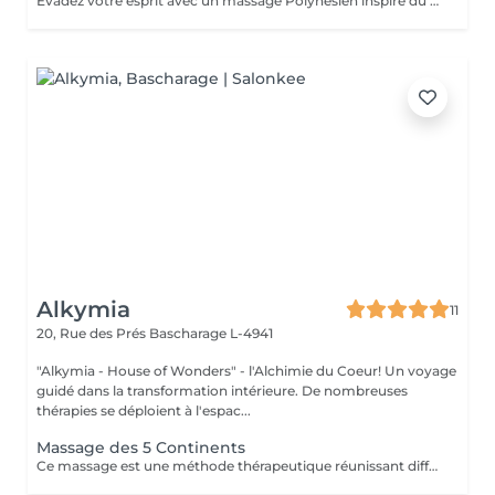
Evadez votre esprit avec un massage Polynésien inspiré du massage traditionnel Taurumi. Au véritable Monoï de Tahiti. Massage esthétique relaxant principalement effectué avec la douceur des avant-bras tel des mouvements ondulatoires qui suggèrent les vagues de la mer. Il débute par le cuir chevelu, sans huile, puis le Monoï est appliqué sur le reste du corps. L'ensemble des soins sont des soins esthétiques, réalisés par des esthéticiennes diplômées. Ils n'ont pas de visée médicale et les massages ne sont aucunement sexuels. Vous avez pris rendez-vous dans un institut de beauté. Merci de respecter le personnel
Alkymia
11
20, Rue des Prés
Bascharage L-4941
"Alkymia - House of Wonders" - l'Alchimie du Coeur! Un voyage
guidé dans la transformation intérieure. De nombreuses
thérapies se déploient à l'espac...
Massage des 5 Continents
Ce massage est une méthode thérapeutique réunissant différents types de massages : Lomi Lomi / Californien / Suédois / Tui Na / Ayurvédique et associant l'énergie du REIKI.