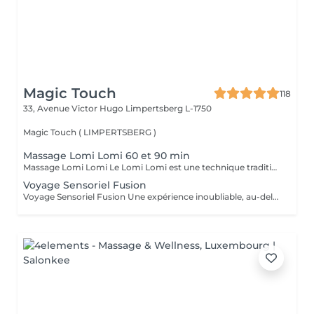
Magic Touch
118
33, Avenue Victor Hugo
Limpertsberg L-1750
Magic Touch ( LIMPERTSBERG )
Massage Lomi Lomi 60 et 90 min
Massage Lomi Lomi Le Lomi Lomi est une technique traditionnelle hawaïenne qui va bien au-delà du simple toucher c'est une invitation à l'harmonie entre le corps, l'esprit et l'âme. Avec des mouvements longs, fluides et rythmés, rappelant le va-et-vient des vagues de l'océan, le praticien enveloppe le corps avec ses mains et ses avant-bras, créant une expérience d'accueil profond. Bienfaits : Relaxation profonde Soulagement des tensions musculaires Amélioration de la circulation et de l'énergie vitale Sensation de légèreté, de renouveau et de bien-être Un véritable câlin sous forme de soin.
Voyage Sensoriel Fusion
Voyage Sensoriel Fusion Une expérience inoubliable, au-delà du massage Plus qu'un simple massage, c'est une véritable expérience immersive qui invite à l'harmonie entre le corps, l'esprit et l'âme. Grâce à des mouvements longs, fluides et enveloppants, associés à la puissance de la luminothérapie, de l'aromathérapie, de la musicothérapie et de l'alignement des chakras, vous êtes transporté(e) dans un univers unique de détente et de connexion intérieure. Les bienfaits : Libération des tensions physiques et mentales Réduction immédiate du stress Circulation d'énergie et sensation de vitalité Bien-être profond, légèreté et renouveau Une expérience inoubliable comme un voyage qui réveille tous vos sens.