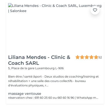
Liliana Mendes - Clinic &
52
Coach SARL
5, Place de la gare
Luxembourg L-1616
Bien-être / santé /sport - Deux studios de coaching/training et
réhabilitation + une salle des cours collectifs - bureau
d'évaluations physiques, r...
massage ventouse
réservation chez : 691 60 25 60 ou 661 60 16 96 ( WhatsApp msg ) VENTOUSES OU CUPPING THERAPY Technique thérapeutique utilisant la succion pour créer une dépression sur la peau. Il améliore la circulation sanguine, décontracte lés muscles, soulage les Dolores et draine les tissus