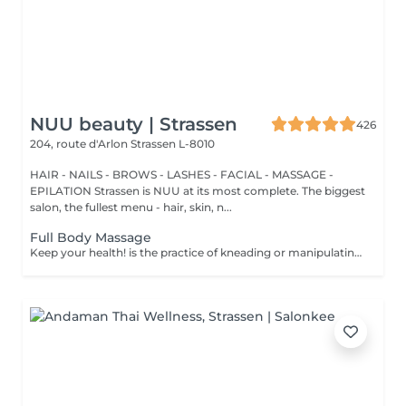
NUU beauty | Strassen
426
204, route d'Arlon
Strassen L-8010
HAIR - NAILS - BROWS - LASHES - FACIAL - MASSAGE -
EPILATION Strassen is NUU at its most complete. The biggest
salon, the fullest menu - hair, skin, n...
Full Body Massage
Keep your health! is the practice of kneading or manipulating a person's muscles and other soft-tissue in order to reduce stress, reduce muscle pain, increase relaxation and improve the work of the immune system. Age restrictions: there are no age restrictions for this procedure. Post procedure recommendations: do not do sport and any sharp movements 2-3 hours after the procedure. Frequency: 1-2 times per week, 10 times in total. Repeat once in 3-6 months.