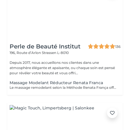
Perle de Beauté Institut
136
196, Route d’Arlon
Strassen L-8010
Depuis 2017, nous accueillons nos clientes dans une
atmosphère élégante et apaisante, ou chaque soin est pensé
pour révéler votre beauté et vous offri...
Massage Modelant Réducteur Renata Franca
Le massage remodelant selon la Méthode Renata França offre des résultats surprenants, car il a été conçu pour remodeler les adipocytes, c'est-à-dire déplacer la graisse vers les zones appropriées et ainsi mieux dessiner les contours du corps. Le pétrissage et les glissements ne sont que quelques-unes des manuvres qui promettent de redessiner la silhouette et d'offrir des courbes plus harmonieuses.