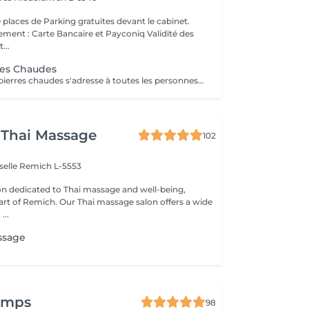
 places de Parking gratuites devant le cabinet.
 : Carte Bancaire et Payconiq Validité des
...
res Chaudes
Le massage aux pierres chaudes s'adresse à toutes les personnes souhaitant décompresser et lâcher prise. En plus de vous apporter une sensation de bien-être, le massage aux pierres chaudes vous procure les vertus thérapeutiques suivantes: - Génère un sentiment de bien-être et d'apaisement qui se prolonge après la séance - Relaxe les muscles en profondeur - Favorise l'oxygénation des tissus - Lutte contre le stress et la fatigue - Améliore la circulation sanguine - Augmente le métabolisme cellulaire - Stimule les fonctions lymphatiques (élimination des toxines)
 Thai Massage
102
selle
Remich L-5553
lon dedicated to Thai massage and well-being,
eart of Remich. Our Thai massage salon offers a wide
...
ssage
temps
98