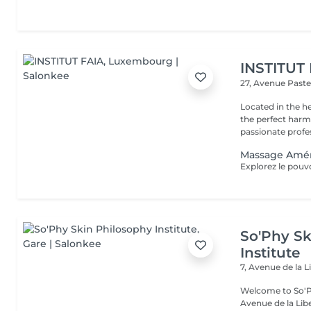
INSTITUT
27, Avenue Past
Located in the h
the perfect harmony 
passionate profes
Massage Amé
So'Phy Sk
Institute
7, Avenue de la L
Welcome to So'Ph
Avenue de la Liberté in Luxem