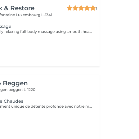
x & Restore
1
efontaine
Luxembourg L-1341
ssage
Indulge in a deeply relaxing full-body massage using smooth heated volcanic stones and warm natural oils. The comforting heat helps release muscle tension, improve circulation, ease stress, and create a profound sense of relaxation and well-being.
o Beggen
eggen
beggen L-1220
re Chaudes
Profitez d'un moment unique de détente profonde avec notre massage aux pierres chaudes, disponible en séances de 60 ou 90 minutes. Nos esthéticiennes spécialisées appliquent des pierres de basalte chauffées stratégiquement le long du corps, en combinant des mouvements doux et des techniques traditionnelles de massage. La chaleur des pierres pénètre profondément dans les muscles, favorisant la détente et le soulagement des tensions. En plus des bienfaits physiques, tels que l'amélioration de la circulation sanguine et le soulagement des douleurs musculaires, la thérapie contribue à l'équilibre mental en réduisant le stress et l'anxiété. La combinaison unique de chaleur et de massage offre une expérience thérapeutique complète, revitalisant à la fois le corps et l'esprit. Laissez-vous envelopper par la chaleur réconfortante des pierres et embarquez pour un voyage vers le bien-être total. Le temps de préparation et d'installation de la cliente est inclus dans la période choisie, garantissant que chaque minute soit dédiée à votre bien-être.