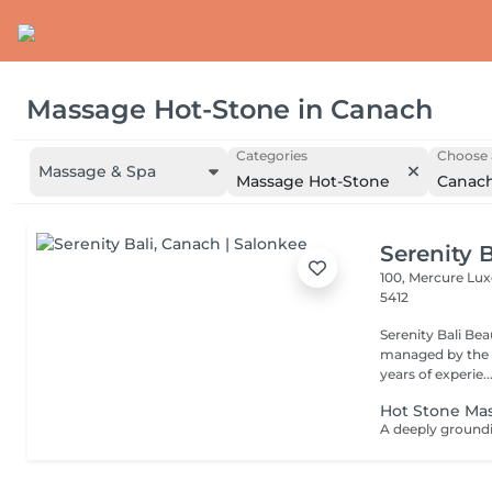
Massage Hot-Stone
in
Canach
Categories
Choose 
Massage & Spa
Massage Hot-Stone
Canac
Serenity B
100, Mercure Lu
5412
Serenity Bali Bea
managed by the t
years of experie..
Hot Stone Ma