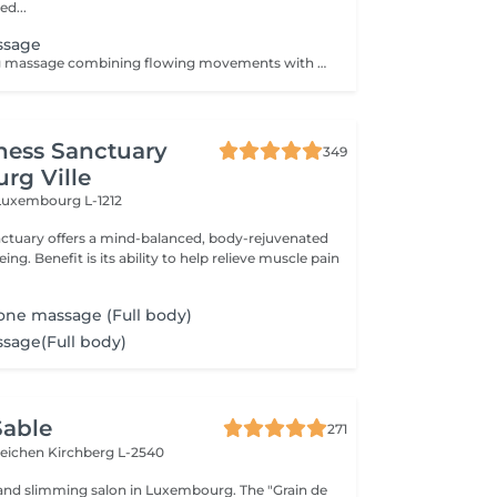
ed...
ssage
A deeply relaxing massage combining flowing movements with the soothing warmth of volcanic stones. The heat penetrates deeply into the muscles, helping to release tension, promote relaxation and create an immediate sense of letting go. Slow and harmonious movements guide the body into a state of deep relaxation while improving circulation and enhancing the feeling of lightness. An ideal treatment to unwind, release stress and restore balance between body and mind.
ness Sanctuary
349
rg Ville
Luxembourg L-1212
nctuary offers a mind-balanced, body-rejuvenated
elieve muscle pain
one massage (Full body)
sage(Full body)
Sable
271
teichen
Kirchberg L-2540
and slimming salon in Luxembourg. The "Grain de