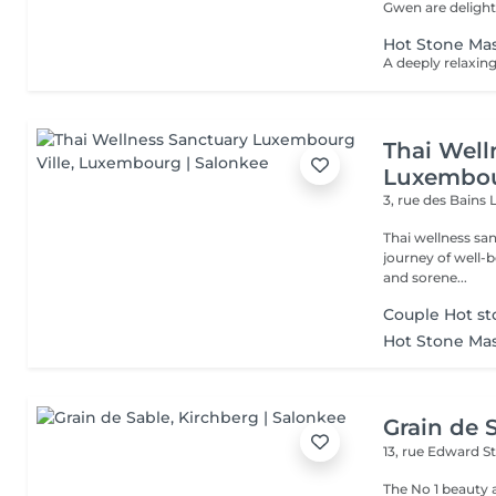
Gwen are delight
Hot Stone Ma
Thai Well
Luxembou
3, rue des Bains
Thai wellness sa
journey of well-being. Benefit is its ability to help r
and sorene...
Couple Hot st
Hot Stone Mas
Grain de 
13, rue Edward S
The No 1 beauty 