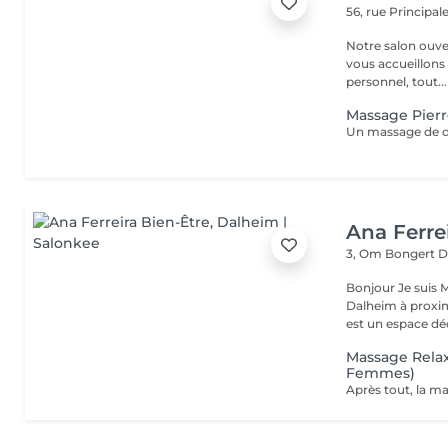
56, rue Principal
Notre salon ouver
vous accueillons
personnel, tout...
Massage Pier
Ana Ferre
3, Om Bongert
D
Bonjour Je suis Massotherapeute, Aromathérapeute, située à
Dalheim à proximité de Remich est Mondorf les bains . Mon cabinet,
est un espace dédi
Massage Relax
Femmes)