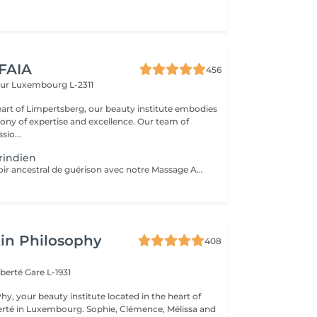
 FAIA
456
eur
Luxembourg L-2311
eart of Limpertsberg, our beauty institute embodies
of expertise and excellence. Our team of
sio...
rindien
Explorez le pouvoir ancestral de guérison avec notre Massage Amérindien aux Pierres Chaudes. Plongez dans une expérience où la sagesse des traditions amérindiennes se marie à la chaleur bienfaisante des pierres. Les pierres chaudes, soigneusement positionnées le long de votre corps, libèrent une énergie apaisante qui soulage les tensions musculaires et stimule la circulation. Les mouvements rituels et les propriétés énergisantes des pierres créent une harmonie unique entre le physique et le spirituel. Laissez-vous emporter par la chaleur réconfortante et les bienfaits revitalisants de notre Massage Amérindien avec des pierres chaudes.
in Philosophy
408
iberté
Gare L-1931
y, your beauty institute located in the heart of
bourg. Sophie, Clémence, Mélissa and