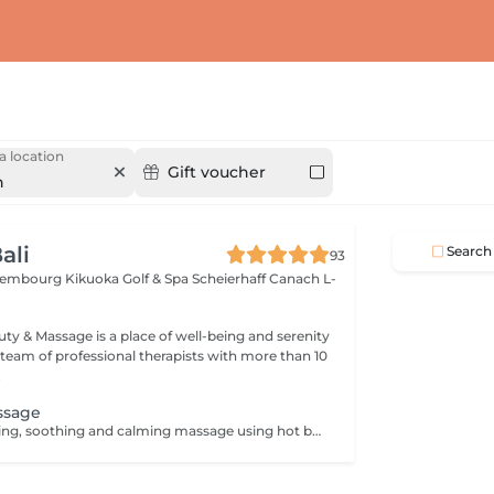
a location
Gift voucher
h
ali
Search
93
xembourg Kikuoka Golf & Spa Scheierhaff
Canach L-
uty & Massage is a place of well-being and serenity
eam of professional therapists with more than 10
.
ssage
A deeply grounding, soothing and calming massage using hot basalt stones to release and soothe muscular tension and pain.