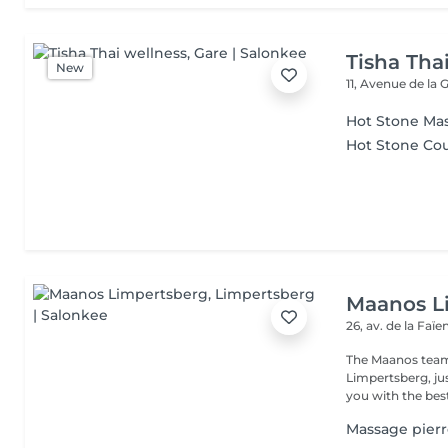
Tisha Tha
New
11, Avenue de la 
Hot Stone Ma
Hot Stone Co
Maanos L
26, av. de la Faï
The Maanos team
Limpertsberg, ju
you with the best
Massage pierr