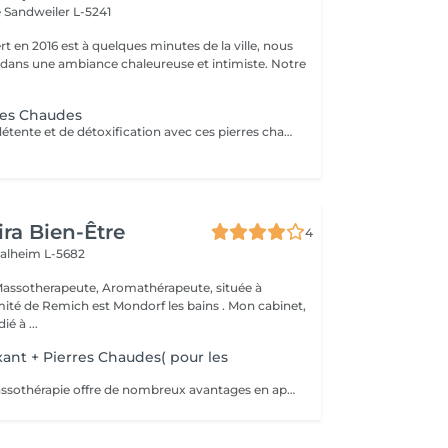
e
Sandweiler L-5241
t en 2016 est à quelques minutes de la ville, nous
 dans une ambiance chaleureuse et intimiste. Notre
res Chaudes
Un massage de détente et de détoxification avec ces pierres chaudes de basalte qui vont détendre vos muscles et vous donneront une sensation de bien-être. Eviter de le faire en été car sensation de chaleur assez intense.
ira Bien-Être
4
alheim L-5682
é à ...
ant + Pierres Chaudes( pour les
Après tout, la massothérapie offre de nombreux avantages en appuyant sur les tissus mous du corps. Il stimule la circulation sanguine, la mobilité et l'élasticité. -Soulagement des maux de tête. -Diminution de la fatigue. -Stimulation et équilibre du système intestinal. -Élimination des toxines et des déchets métaboliques. -Diminution de l'insomnie. -Contrôle du stress. -Diminution de l'anxiété. -Soulagement de la tension et des douleurs musculaires.