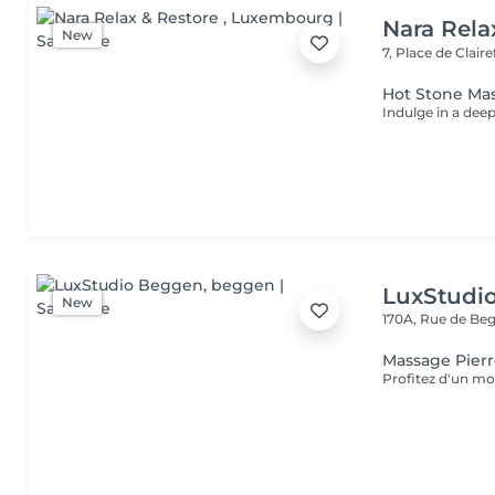
Nara Rela
New
7, Place de Clair
Hot Stone Ma
LuxStudi
New
170A, Rue de B
Massage Pier