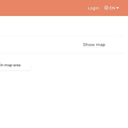
Login
EN
Show map
 in map area