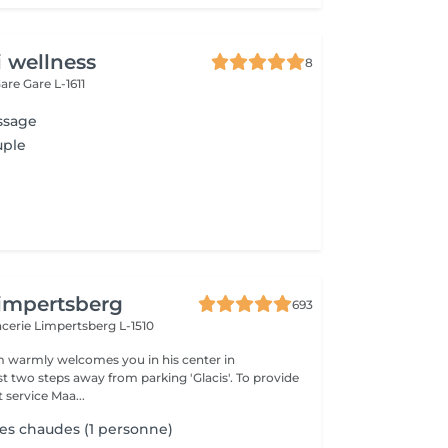
i wellness
8
Gare
Gare L-1611
ssage
uple
impertsberg
693
encerie
Limpertsberg L-1510
 warmly welcomes you in his center in
st two steps away from parking 'Glacis'. To provide
 service Maa...
es chaudes (1 personne)