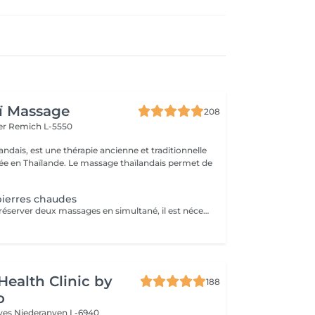
ï Massage
208
er
Remich L-5550
ndais, est une thérapie ancienne et traditionnelle
uée en Thaïlande. Le massage thaïlandais permet de
ierres chaudes
Attention : Pour réserver deux massages en simultané, il est nécessaire de procéder à deux réservations séparées. Ajouter deux services dans une seule réservation entraînera la programmation des rendez-vous l'un après l'autre, et non en même temps. Si besoin, vous pouvez également nous contacter par téléphone au 691 603 983. Merci !
Health Clinic by
188
o
èves
Niederanven L-6940