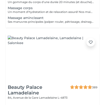
Un gommage du corps d'une durée 20 minutes (et douche) +Un massage relaxant Californien 90 minutes
Massage corps
Un moment d'hydratation et de relaxation assuré! Nos mains expertes vont vous assurer la pression nécessaires pour un massage corps réussi.
Massage amincissant
Ses manuvres principales (palper-rouler, pétrissage, drainage) visent à déstocker les graisses, lisser la cellulite et stimuler la circulation,
Beauty Palace
389
Lamadelaine
84, Avenue de la Gare
Lamadelaine L-4873