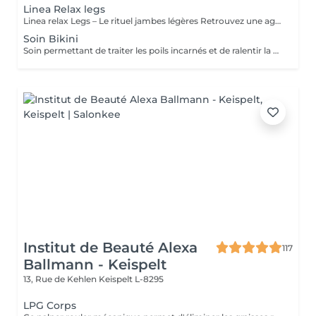
Linea Relax legs
Linea relax Legs – Le rituel jambes légères Retrouvez une agréable sensation de légèreté grâce à notre soin Linea Legs. Ce rituel associe l'application de bandages imprégnés d'actifs rafraîchissants à une séance de pressothérapie. Cette combinaison favorise la circulation, stimule le drainage et aide à diminuer la sensation de jambes lourdes. Idéal en période de chaleur, après une journée debout ou en complément d'une cure minceur, Linea Legs procure un effet fraîcheur immédiat, réduit les sensations de fatigue et laisse vos jambes plus légères, reposées et confortables.
Soin Bikini
Soin permettant de traiter les poils incarnés et de ralentir la pousse du poils. Nous procédons à un gommage, suivi de votre épilations habituelle, extractions des poils incarnés, masque et crème fin de soin.
Institut de Beauté Alexa
117
Ballmann - Keispelt
13, Rue de Kehlen
Keispelt L-8295
LPG Corps