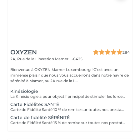
OXYZEN
284
2A, Rue de la Liberation
Mamer L-8425
Bienvenue à OXYZEN Mamer Luxembourg ! C'est avec un
immense plaisir que nous vous accueillons dans notre havre de
sérénité à Mamer, au 2A rue de la L...
Kinésiologie
La Kinésiologie a pour objectif principal de stimuler les forces d'auto-guérison de l'homme, et également augmenter son bien-être en équilibrant les énergies. Elle permet aussi au corps de mieux s'exprimer, et à nous de mieux le comprendre. Il est de plus en plus évident que notre santé et nos émotions sont intimement liées. En équilibrant le corps ou les émotions, on permet de rétablir un équilibre global chez la personne de stimuler ses forces d'auto-guérison et surtout de lui donner les moyens de grandir et de s'épanouir. Tout a été étudié afin que vous puissiez passer un réel moment de détente et d'oubli du temps !!! Avertissement : Nos soins sont dédiés au bien-être et à la relaxation. Ils ne remplacent pas un suivi médical et ne relèvent pas de la kinésithérapie.
Carte Fidélités SANTÉ
Carte de Fidélité Santé 10 % de remise sur toutes nos prestations Offrez-vous le bien-être toute l'année grâce à notre Carte de Fidélité Santé ! Elle vous donne droit à 10 % de réduction sur l'ensemble de nos prestations, qu'il s'agisse de massages relaxants, de soins énergétiques ou de séances de bien-être. *Les avantages de la Carte de Fidélité Santé - 10 % de remise immédiate sur toutes vos prestations. - Valable sur toute notre carte de soins. - Une opportunité unique de prendre soin de vous à prix privilégié. Offre non cumulable avec d'autres promotions en cours. La Carte de Fidélité Santé est également une excellente idée cadeau, pour offrir bien-être et sérénité à vos proches.
Carte de fidélité SÉRÉNITÉ
Carte de Fidélité Santé 15 % de remise sur toutes nos prestations Découvrez notre offre exclusive : la Carte de Fidélité Santé vous permet de bénéficier de 15 % de réduction sur toutes nos prestations, . *Les avantages de la Carte de Fidélité Santé -15 % de remise immédiate sur tous nos soins. -Valable toute l'année, sur l'ensemble de nos prestations : massages relaxants, soins énergétiques, séances de bien-être -Une façon simple et avantageuse de prendre soin de vous régulièrement. Offre non cumulable avec d'autres promotions en cours. La Carte de Fidélité Santé est également une formidable idée cadeau, pour offrir détente, énergie et sérénité à vos proches. Contactez-nous dès maintenant pour obtenir votre carte et profitez de réductions exclusives chez OXYZEN, où votre bien-être est notre priorité.