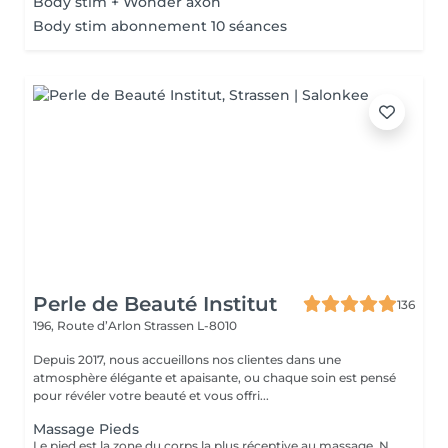
Body stim + Wonder axon
Body stim abonnement 10 séances
Perle de Beauté Institut
136
196, Route d’Arlon
Strassen L-8010
Depuis 2017, nous accueillons nos clientes dans une
atmosphère élégante et apaisante, ou chaque soin est pensé
pour révéler votre beauté et vous offri...
Massage Pieds
Le pied est la zone du corps la plus réceptive au massage. Nous n'y pensons pas assez mais les pieds sont une partie très importante du corps et nécessitent un soin tout particulier! Supportant toute la charge pondérale ainsi que les agressions extérieures telles que le temps, les chaussures trop serrées, à talons ou simplement le fait de marcher toute la journée, nos pieds sont donc fortement sollicités! Les massages des pieds sont donc conseillés et très favorables à notre bien-être général!