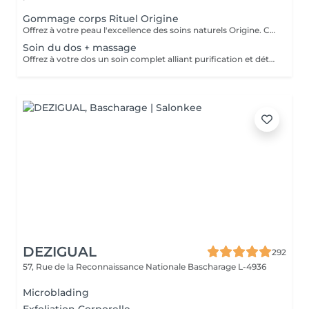
Gommage corps Rituel Origine
Offrez à votre peau l'excellence des soins naturels Origine. Ce gommage exfolie délicatement grâce à des textures raffinées et des ingrédients sélectionnés pour leur pureté. Il lisse le grain de peau, réveille l'éclat naturel et enveloppe le corps d'un parfum subtil et sensoriel. Un rituel d'exception qui laisse la peau incroyablement douce, soyeuse et lumineuse, prête à recevoir tous les bienfaits des soins suivants.
Soin du dos + massage
Offrez à votre dos un soin complet alliant purification et détente profonde. Ce rituel associe un nettoyage expert, une exfoliation raffinée et des manuvres relaxantes pour libérer les tensions. La peau est purifiée, douce et lumineuse, tandis que le corps retrouve une sensation de confort absolu. Un moment précieux qui allie efficacité et bien-être.
DEZIGUAL
292
57, Rue de la Reconnaissance Nationale
Bascharage L-4936
Microblading