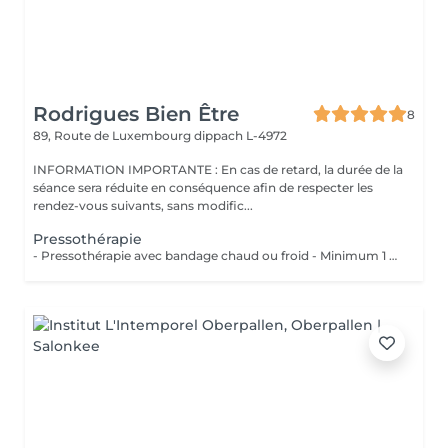
Rodrigues Bien Être
8
89, Route de Luxembourg
dippach L-4972
INFORMATION IMPORTANTE : En cas de retard, la durée de la
séance sera réduite en conséquence afin de respecter les
rendez-vous suivants, sans modific...
Pressothérapie
- Pressothérapie avec bandage chaud ou froid - Minimum 1 séance par semaine Bienfaits : - Stimule la circulation sanguine et lymphatique - Réduit la rétention d'eau et les gonflements - Soulage les jambes lourdes et fatiguées - Aide à diminuer l'apparence de la cellulite - Favorise la récupération après une chirurgie esthétique - Améliore le confort despersonnes souffrant de lipdème