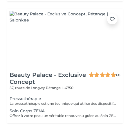
Beauty Palace - Exclusive
68
Concept
57, route de Longwy
Pétange L-4750
Pressothérapie
La pressothérapie est une technique qui utilise des dispositifs gonflables pour exercer une pression séquentielle sur les jambes, les bras ou le corps. Ce traitement stimule la circulation sanguine et lymphatique, aide à réduire la rétention d'eau et les gonflements, tout en favorisant la détoxification, la relaxation et le bien-être général.
Soin Corps ZENA
Offrez à votre peau un véritable renouveau grâce au Soin ZENA Corps, un peeling 100% naturel à base de micro-algues. Ce soin innovant stimule le renouvellement cellulaire pour une peau plus lisse, plus lumineuse et visiblement plus unifiée. Idéal pour éclaircir le teint, atténuer les tâches d'acné et améliorer la texture de la peau, le soin ZENA agit en douceur sans agresser l'épiderme. Il convient à tous les types de peau, même les plus sensibles. Avant tout traitement ZENA Corps, une séance d'évaluation est obligatoire. Ce rendez-vous permet d'analyser votre peau et de définir le protocole ZENA le plus adapté selon vos besoins (éclaircissement, tâches, vergetures, texture de peau, etc...) Le traitement corporel complet sera ensuite planifié à la suite de ce diagnostique personnalisé.