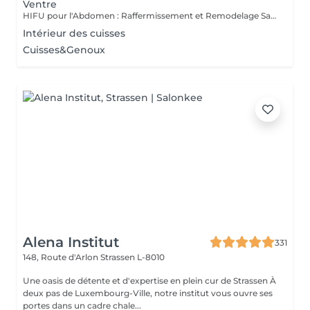
Ventre
HIFU pour l'Abdomen : Raffermissement et Remodelage Sans Chirurgie Le HIFU (Ultrasons Focalisés de Haute Intensité) est une technologie innovante qui cible les tissus profonds pour raffermir et remodeler la zone abdominale. Grâce à son action en profondeur, ce traitement stimule la production de collagène et détruit progressivement les cellules graisseuses, offrant ainsi un effet tonifiant et amincissant sans chirurgie ni temps de récupération. Quels sont les bienfaits du HIFU sur l'abdomen ? Raffermissement cutané : amélioration de la tonicité et de l'élasticité de la peau Réduction des amas graisseux : destruction progressive des cellules graisseuses pour un effet amincissant Affinement de la silhouette : un ventre plus ferme et redéfini Traitement non invasif : sans douleur, sans injection et sans éviction sociale Comment fonctionne le traitement ? Les ultrasons HIFU chauffent les tissus profonds jusqu'à 65-70°C, déclenchant un processus naturel de régénération du collagène et de destruction des graisses localisées. Au fil des semaines, la peau devient plus ferme et les contours s'affinent naturellement. Pourquoi choisir le HIFU pour l'abdomen ? Ce traitement est idéal pour celles et ceux qui souhaitent raffermir la peau relâchée (post-grossesse, perte de poids) et réduire les graisses localisées de façon progressive et naturelle, sans passer par la chirurgie. Offrez à votre ventre un coup de boost naturel avec le HIFU !
Intérieur des cuisses
Cuisses&Genoux
Alena Institut
331
148, Route d'Arlon
Strassen L-8010
Une oasis de détente et d'expertise en plein cur de Strassen À
deux pas de Luxembourg-Ville, notre institut vous ouvre ses
portes dans un cadre chale...