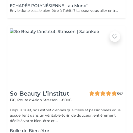
ECHAPÉE POLYNÉSIENNE - au Monoï
Envie dune escale bien-être à Tahiti ? Laissez-vous aller entre nos mains, lors dun voyage des sens à lhuile de Monoï. Secret de beauté des vahinés, le Monoï est extrait des fleurs de Tiaré, emblèmes de Tahiti. Ce modelage inspiré de la tradition ancestrale polynésienne permet à lensemble de votre corps de retrouver son harmonie. De longs mouvements des mains et des avant-bras, au rythme du va-et-vient des vagues, chassent les toxines et libèrent les tensions. Votre corps et votre esprit sont apaisés. Vous repartez avec la peau soyeuse et parfumée du divin sillage des fleurs de Tahiti.
So Beauty L’institut
592
130, Route d'Arlon
Strassen L-8008
Depuis 2019, nos esthéticiennes qualifiées et passionnées vous
accueillent dans un véritable écrin de douceur, entièrement
dédié à votre bien-être et ...
Bulle de Bien-être