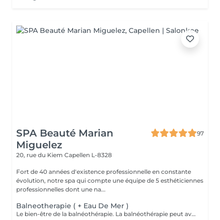
SPA Beauté Marian
97
Miguelez
20, rue du Kiem
Capellen L-8328
Fort de 40 années d'existence professionnelle en constante
évolution, notre spa qui compte une équipe de 5 esthéticiennes
professionnelles dont une na...
Balneotherapie ( + Eau De Mer )
Le bien-être de la balnéothérapie. La balnéothérapie peut avoir de nombreuses applications aussi bien dans le domaine de la santé que celui de la beauté. Elle vous permet de soulager les douleurs de l'arthrose, de faciliter la récupération de n'importe quel processus traumatique, problèmes osseux, musculaires et ligamenteux, et de réduire l'état dépressif ainsi que le stress.