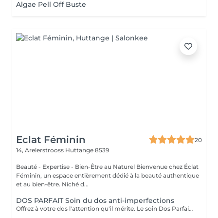
Algae Pell Off Buste
Eclat Féminin
20
14, Arelerstrooss
Huttange 8539
Beauté - Expertise - Bien-Être au Naturel Bienvenue chez Éclat
Féminin, un espace entièrement dédié à la beauté authentique
et au bien-être. Niché d...
DOS PARFAIT Soin du dos anti-imperfections
Offrez à votre dos l'attention qu'il mérite. Le soin Dos Parfait purifie, lisse et rééquilibre la peau, pour un dos éclatant de santé et de bien-être. Il peut inclure une dermabrasion douce, selon les besoins de votre peau, pour un résultat encore plus uniforme et affiné. Grâce à des gestes experts et des produits soigneusement sélectionnés, dites adieu aux imperfections et redécouvrez une peau douce, lisse et visiblement sublimée. Résultat : un dos pur, lumineux et visiblement revitalisé. Découvrez l'ensemble de mes rituels et prestations exclusives sur: www.eclat-feminin.lu - SCROLLER VERS LE HAUT - DESCRIPTION -