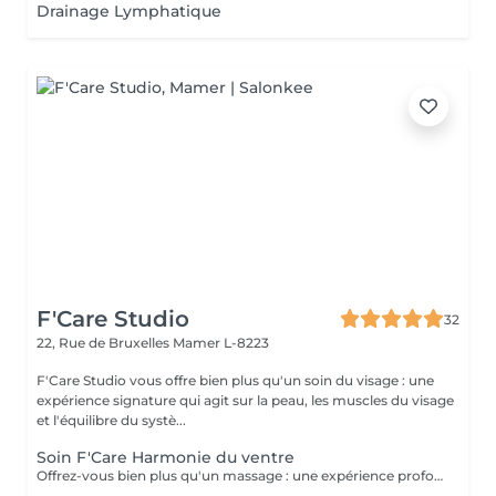
Drainage Lymphatique
F'Care Studio
32
22, Rue de Bruxelles
Mamer L-8223
F'Care Studio vous offre bien plus qu'un soin du visage : une
expérience signature qui agit sur la peau, les muscles du visage
et l'équilibre du systè...
Soin F'Care Harmonie du ventre
Offrez-vous bien plus qu'un massage : une expérience profonde qui invite le corps à se libérer, se rééquilibrer et retrouver son intelligence naturelle. Le soin F'Care Harmonie du ventre est un soin signature inspiré du Chi Nei Tsang, un massage abdominal issu de la tradition taoïste, associé à des techniques de drainage lymphatique profond et de travail manuel ciblé. Cette approche globale vise à libérer les tensions abdominales, stimuler les fonctions naturelles d'élimination et favoriser une sensation de légèreté et d'harmonie intérieure. Le ventre, souvent considéré comme notre deuxième cerveau, est au coeur de ce soin. En relâchant les tensions physiques et émotionnelles accumulées, il devient un espace de respiration, de fluidité et de vitalité retrouvée. Grâce à des gestes précis et profonds, ce massage contribue également à améliorer la qualité de la peau et à affiner visuellement la silhouette. Bienfaits principaux : - Stimulation des fonctions naturelles du métabolisme - Amélioration du confort digestif et du transit intestinal - Soutien aux processus naturels de détoxification - Réduction de la rétention d'eau et sensation de légèreté - Amélioration de la tonicité et de la qualité de la peau - Libération des tensions physiques et nerveuses du ventre Recommandé en cas de : Tensions abdominales, inconfort digestif, sensation de gonflement, rétention d'eau, surcharge émotionnelle ou périodes de déséquilibre (fatigue, stress, cycle menstruel). Résultat : Le ventre se détend profondément, le corps retrouve de la fluidité et l'esprit gagne en clarté, en apaisement et en énergie.