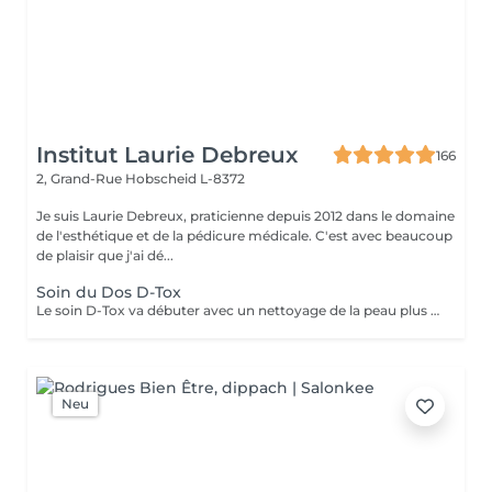
Institut Laurie Debreux
166
2, Grand-Rue
Hobscheid L-8372
Je suis Laurie Debreux, praticienne depuis 2012 dans le domaine
de l'esthétique et de la pédicure médicale. C'est avec beaucoup
de plaisir que j'ai dé...
Soin du Dos D-Tox
Le soin D-Tox va débuter avec un nettoyage de la peau plus en profondeur sans dessécher la peau. Il va éliminer les impuretés, le sébum et les toxines permettant ainsi à la peau de mieux respirer et mieux absorber les actifs qui vont suivre. Il va révéler un teint clarifié et d'apparence saine. La peau sera plus douce, rafraichie et radieuse. Le soin est composé d'un nettoyage profond en douceur et d'un masque crème hydratant intense.
Neu