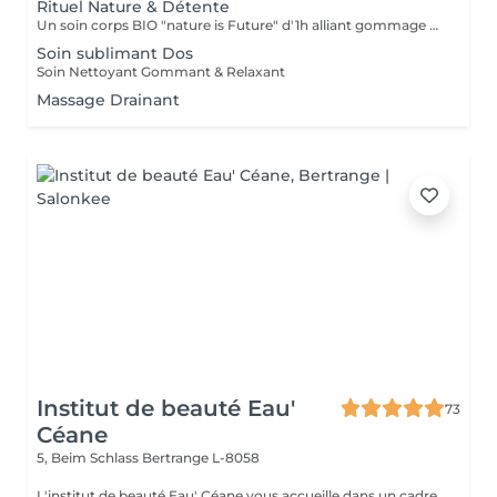
Rituel Nature & Détente
Un soin corps BIO "nature is Future" d'1h alliant gommage exfoliant et massage relaxant pour une peau douce, un corps apaisé et un véritable moment de lâcher-prise.
Soin sublimant Dos
Soin Nettoyant Gommant & Relaxant
Massage Drainant
Institut de beauté Eau'
73
Céane
5, Beim Schlass
Bertrange L-8058
L'institut de beauté Eau' Céane vous accueille dans un cadre