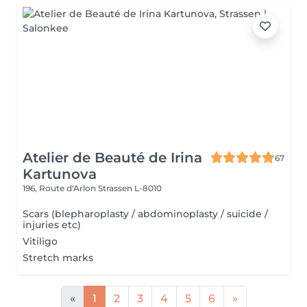
Atelier de Beauté de Irina
67
Kartunova
196, Route d'Arlon
Strassen L-8010
Scars (blepharoplasty / abdominoplasty / suicide /
injuries etc)
Vitiligo
Stretch marks
«
1
2
3
4
5
6
»