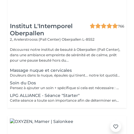
Institut L'Intemporel
766
Oberpallen
2, Arelerstrooss (Pall Center)
Oberpallen L-8552
Découvrez notre institut de beauté à Oberpallen (Pall Center),
dans une ambiance empreinte de sérénité et de calme, prêt
pour une pause beauté hors du...
Massage nuque et cervicales
Douleurs dans la nuque, épaules qui tirent... notre lot quotidien à tous, ce massage aux huiles chaudes aromatiques détend et relaxe les muscles contractés. En complément de soin visage uniquement.
Soin du Dos
Pensez à ajouter un soin + spécifique si cela est nécessaire : bio peeling pour détoxifier et purifier , "rose de mer" pour cicatriser... Vapeur et massage dans ce soin
LPG ALLIANCE - Séance "Starter"
Cette séance a toute son importance afin de déterminer ensemble vos besoins spécifiques , remplir votre dossier et faire une séance profonde. La technique minceur de LPG permet de manière indolore de réactiver le déstockage des graisses pour effacer les surcharges et les imperfections localisées. Une silhouette affinée, une peau plus lisse et plus ferme naturellement. Les soins sont ciblés et rapides. Les résultats sont perceptibles dès la première séance.