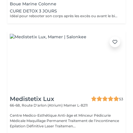
Boue Marine Colonne
CURE DETOX 3 JOURS
Idéal pour rebooter son corps après les excès ou avant le bikini et la playa JOUR 1 -Déclencher la détox -Enveloppement détoxinant -Bain bouillonnant -Jet spa oxygène -Pressothérapie -Jus de fruits et légumes bios frais maison JOUR 2 -Phase d'attaque -Boue marine -Cupping (vacuum thérapie) -Pressothérapie -Jet spa oxygène -Massage -Jus de fruits et légumes bios frais maison JOUR 3 -Éliminer et oxygéner -Enveloppement détoxinant -Drainage lymphatique -Bain bouillonnant -Jet spa oxygène -Jus de fruits et légumes bios frais maison
Medistetix Lux
53
66-68, Route D'arlon (Atrium)
Mamer L-8211
Centre Medico-Esthétique Anti-âge et Minceur Pédicurie
Médicale Maquillage Permanent Traitement de l'incontinence
Epilation Définitive Laser Traitemen...