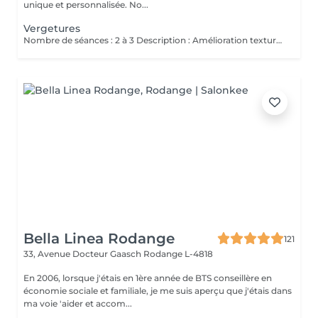
unique et personnalisée. No...
Vergetures
Nombre de séances : 2 à 3 Description : Amélioration texture vergetures blanches matures. Stimulation collagène. Après : Rougeur 5-7 jours. Hydratation intensive. Contre-indications Grossesse / allaitement Diabète non contrôlé Pacemaker Tendance chéloïde Isotrétinoïne récente Infection oculaire active Phototype élevé à risque PIH Avant Pas de soleil 3 semaines Pas de peeling / laser récent Pas d'injection récente Arriver sans maquillage Après dème 25 jours Croûtes 510 jours SPF 50 pendant 30 jours Pas de maquillage 7 jours Pas de sport intense 57 jours
Bella Linea Rodange
121
33, Avenue Docteur Gaasch
Rodange L-4818
En 2006, lorsque j'étais en 1ère année de BTS conseillère en
économie sociale et familiale, je me suis aperçu que j'étais dans
ma voie 'aider et accom...