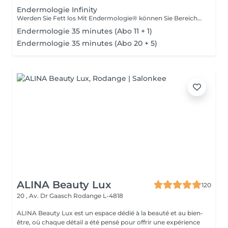
Endermologie Infinity
Werden Sie Fett los Mit Endermologie® können Sie Bereiche ansprechen und verfeinern, die resistent gegen Bewegung und Lebensmittelhygiene sind (Arme, Rücken, Bauch, Taille, Oberschenkel usw.), und sich gleichzeitig genau an die Bedürfnisse jeder Haut anpassen. Glatte Cellulite Cellulite, von der selbst 90 % der dünnsten und sportlichsten Frauen betroffen sind, entsteht sowohl durch die Fettspeicherung in Adipozyten (Fettzellen) als auch durch Wassereinlagerungen rundherum. Strafft die Haut Durch Gewichtsschwankungen, Schwangerschaften und im Laufe der Zeit verliert die Haut allmählich an Spannkraft und Geschmeidigkeit. Auch wenn diese schlaffe Haut den gesamten Körper betrifft, sind bestimmte Bereiche empfindlicher: Innenseiten der Oberschenkel, Bauch, Arme usw. Finden Sie leichte Beine Schwere und schmerzende Beine, geschwollene Knöchel oder Füße: Diese Symptome spiegeln eine schlechte Blut- und Lymphzirkulation wider. Giftstoffe reichern sich im Körper an, was solche Volumenschwankungen am selben Tag oder zu verschiedenen Zeitpunkten des weiblichen Zyklus erklärt. Wohlbefinden Entdecken Sie Behandlungskurse mit exklusivem Konzept, für unvergleichliche Wirksamkeit und Entspannung.
Endermologie 35 minutes (Abo 11 + 1)
Endermologie 35 minutes (Abo 20 + 5)
ALINA Beauty Lux
120
20 , Av. Dr Gaasch
Rodange L-4818
ALINA Beauty Lux est un espace dédié à la beauté et au bien-
être, où chaque détail a été pensé pour offrir une expérience