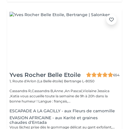
Yves Rocher Belle Etoile
654
1, Route d'Arlon (La Belle étoile)
Bertrange L-8050
Cassandra R,Cassandra B,Anne ,An Pascal,Violaine Jessica
,Katia vous accueille toute la semaine de 9h à 20h dans la
bonne humeur ! Langue : français,...
ESCAPADE A LA GACILLY - aux Fleurs de camomille
EVASION AFRICAINE - aux Karité et graines
chaudes d'Entada
Vous lâchez prise dès le gommage délicat au gant exfoliant, qui alterne lissages et effleurages. Notre esthéticienne applique ensuite lonctueuse huile Orientale à base dhuile dArgan sur lensemble de votre corps et grâce à sa gestuelle précise libère lensemble des tensions. Bénéfices : Vous êtes délassée et votre peau est douce et satinée.