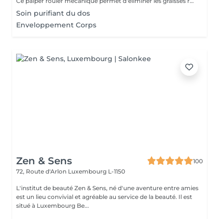
Ce palper rouler mécanique permet d'éliminer les graisses résistantes à l'exercice physique et aux régimes grâce à la technologie Lipomassage. En bref il permet de : DESTOCKER, RAFFERMIR, RESCULPTER, LISSER
Soin purifiant du dos
Enveloppement Corps
Zen & Sens
100
72, Route d'Arlon
Luxembourg L-1150
L'institut de beauté Zen & Sens, né d'une aventure entre amies
est un lieu convivial et agréable au service de la beauté. Il est
situé à Luxembourg Be...