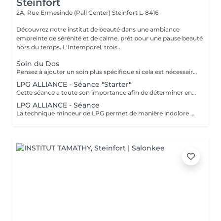
Steinfort
2A, Rue Ermesinde (Pall Center)
Steinfort L-8416
Découvrez notre institut de beauté dans une ambiance
empreinte de sérénité et de calme, prêt pour une pause beauté
hors du temps. L'Intemporel, trois...
Soin du Dos
Pensez à ajouter un soin plus spécifique si cela est nécessaire : Bio peeling pour détoxifier et purifier, "Rose de mer" pour cicatriser... Un massage est également prévu dans les suppléments.
LPG ALLIANCE - Séance "Starter"
Cette séance a toute son importance afin de déterminer ensemble vos besoins spécifiques, remplir votre dossier et faire une séance profonde, elle est obligatoire. La technique minceur de LPG permet de manière indolore de réactiver le déstockage des graisses pour effacer les surcharges et les imperfections localisées. Une silhouette affinée, une peau plus lisse et plus ferme naturellement. Les soins sont ciblés et rapides. Les résultats sont perceptibles dès la première séance.
LPG ALLIANCE - Séance
La technique minceur de LPG permet de manière indolore de réactiver le déstockage des graisses pour effacer les surcharges et les imperfections localisées. Une silhouette affinée, une peau plus lisse et plus ferme naturellement. Les soins sont ciblés et rapides. Les résultats sont perceptibles dès la 1e séance.