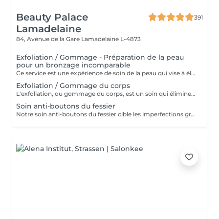
Beauty Palace
391
Lamadelaine
84, Avenue de la Gare
Lamadelaine L-4873
Exfoliation / Gommage - Préparation de la peau
pour un bronzage incomparable
Ce service est une expérience de soin de la peau qui vise à éliminer les cellules mortes de la peau, à lisser la texture et à préparer la peau pour d'autres traitements ou pour améliorer son apparence générale. Lors de ce service, un exfoliant doux est appliqué sur la peau, puis massé en douceur pour éliminer les impuretés et les cellules mortes. Le résultat est une peau plus lisse, plus radieuse et plus réceptive aux autres soins de la peau. Ce service est idéal pour maintenir une peau saine et éclatante.
Exfoliation / Gommage du corps
L'exfoliation, ou gommage du corps, est un soin qui élimine les cellules mortes de la peau à l'aide de produits abrasifs ou d'exfoliants chimiques. Ce traitement affine la texture de la peau, la rend plus douce et éclatante, tout en optimisant l'absorption des soins hydratants.
Soin anti-boutons du fessier
Notre soin anti-boutons du fessier cible les imperfections grâce à un nettoyage en profondeur, combiné à l'utilisation de produits exfoliants et antibactériens. Ce soin réduit l'apparition des boutons, apaise la peau et améliore visiblement sa texture