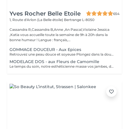
Yves Rocher Belle Etoile
654
1, Route d'Arlon (La Belle étoile)
Bertrange L-8050
Cassandra R,Cassandra B,Anne ,An Pascal,Violaine Jessica
,Katia vous accueille toute la semaine de 9h à 20h dans la
bonne humeur ! Langue : français,...
GOMMAGE DOUCEUR - Aux Epices
Retrouvez une peau douce et soyeuse Plongez dans la douceur tropicale dIndonésie à travers les notes épicées des huiles essentielles de Girofle et de Muscade. Ce gommage aux effluves chauds et naturels vous transporte tout en exfoliant délicatement votre peau : elle est douce, lumineuse et satinée.
MODELAGE DOS - aux Fleurs de Camomille
Le temps du soin, notre esthéticienne masse vos jambes, des orteils à la taille dans un mouvement tonique qui active la microcirculation et leurs procure un confort sans précédent. Bénéfices : Vos jambes retrouvent fraicheur et légèreté.