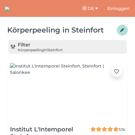
DE
Einloggen
Körperpeeling
in
Steinfort
Filter
Körperpeeling
in
Steinfort
Institut L'Intemporel
536