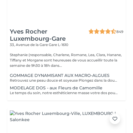
Yves Rocher
849
Luxembourg-Gare
33, Avenue de la Gare
Gare L-1610
Stephanie (responsable, Charlene, Romane, Lea, Clara, Hanane,
Tiffany et Morgane sont heureuses de vous accueillir toute la
semaine de 9h30 à 18h dans...
GOMMAGE DYNAMISANT AUX MACRO-ALGUES
Retrouvez une peau douce et soyeuse Plongez dans la douceur tropicale dIndonésie à travers les notes épicées des huiles essentielles de Girofle et de Muscade. Ce gommage aux effluves chauds et naturels vous transporte tout en exfoliant délicatement votre peau : elle est douce, lumineuse et satinée.
MODELAGE DOS - aux Fleurs de Camomille
Le temps du soin, notre esthéticienne masse votre dos pour un confort sans précédent.