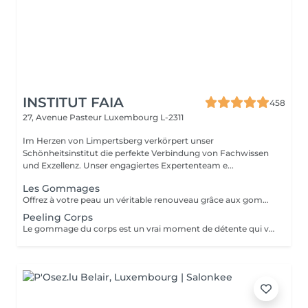
INSTITUT FAIA
458
27, Avenue Pasteur
Luxembourg L-2311
Im Herzen von Limpertsberg verkörpert unser
Schönheitsinstitut die perfekte Verbindung von Fachwissen
und Exzellenz. Unser engagiertes Expertenteam e...
Les Gommages
Offrez à votre peau un véritable renouveau grâce aux gommages corps Gemology. Enrichis en extraits minéraux précieux et en ingrédients naturels, ils exfolient en douceur, éliminent les cellules mortes et révèlent l'éclat de la peau. Leur texture sensorielle et leurs parfums délicats transforment l'exfoliation en un rituel de bien-être luxueux. Résultat : une peau lisse, douce, parfaitement préparée à recevoir les soins suivants.
Peeling Corps
Le gommage du corps est un vrai moment de détente qui va permettre à la peau de se débarrasser de ses inégalités et de retrouver une peau toute douce. Ce soin est parfait juste avant d'aller au soleil pour permettre à la peau de mieux bronzer.