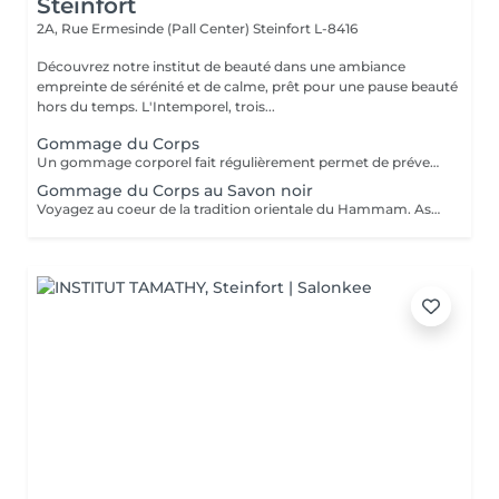
Steinfort
2A, Rue Ermesinde (Pall Center)
Steinfort L-8416
Découvrez notre institut de beauté dans une ambiance
empreinte de sérénité et de calme, prêt pour une pause beauté
hors du temps. L'Intemporel, trois...
Gommage du Corps
Un gommage corporel fait régulièrement permet de prévenir les désagréments liés à une peau sèche, permet un lissage et une meilleure pénétration de vos soins corps quotidiens. Il élimine les cellules mortes et les impuretés présentes à la surface de la peau et stimule ainsi le renouvellement cellulaire naturel. Mieux oxygéné et résistant, l'épiderme est magnifié et plus lumineux.
Gommage du Corps au Savon noir
Voyagez au coeur de la tradition orientale du Hammam. Associée à l'action exfoliante du gant de Kassa cette recette ancestrale permet de purifier la peau en profondeur pour la laisser douce, satinée et délicatement parfumée. Gant de Kassa offert.