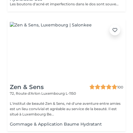
Les boutons d'acné et imperfections dans le dos sont souvent présents chez les adolescents, jeunes adultes ou encore chez les personnes présentant des problèmes hormonaux. Leur apparition s'explique par le même phénomène que les imperfections du visage : une accumulation de sébum, peaux mortes, et une inflammation. HydraFacial est le seul traitement utilisant une technologie brevetée pour nettoyer, éliminer et hydrater. Les super sérums HydraFacial contiennent des ingrédients nutritifs pour une peau plus belle immédiatement. Le résultat : un nettoyage profond de la peau, une réhydratation, et une diminution des imperfections. Ce soin est composé d'un nettoyage, d'une exfoliation douce, d'une extraction et d'antioxydants.
Zen & Sens
100
72, Route d'Arlon
Luxembourg L-1150
L'institut de beauté Zen & Sens, né d'une aventure entre amies
est un lieu convivial et agréable au service de la beauté. Il est
situé à Luxembourg Be...
Gommage & Application Baume Hydratant