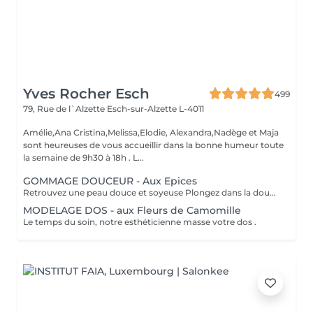
Yves Rocher Esch
499
79, Rue de l`Alzette
Esch-sur-Alzette L-4011
Amélie,Ana Cristina,Melissa,Elodie, Alexandra,Nadège et Maja
sont heureuses de vous accueillir dans la bonne humeur toute
la semaine de 9h30 à 18h . L...
GOMMAGE DOUCEUR - Aux Epices
Retrouvez une peau douce et soyeuse Plongez dans la douceur tropicale dIndonésie à travers les notes épicées des huiles essentielles de Girofle et de Muscade. Ce gommage aux effluves chauds et naturels vous transporte tout en exfoliant délicatement votre peau : elle est douce, lumineuse et satinée.
MODELAGE DOS - aux Fleurs de Camomille
Le temps du soin, notre esthéticienne masse votre dos .