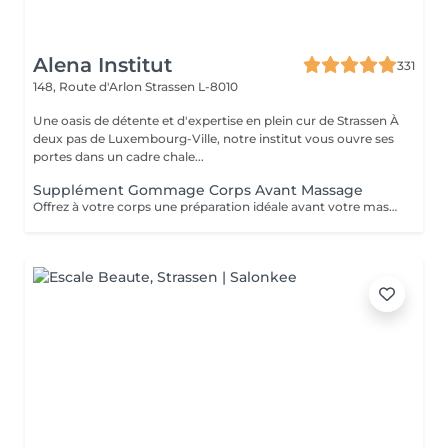
Alena Institut
331
148, Route d'Arlon
Strassen L-8010
Une oasis de détente et d'expertise en plein cur de Strassen À
deux pas de Luxembourg-Ville, notre institut vous ouvre ses
portes dans un cadre chale...
Supplément Gommage Corps Avant Massage
Offrez à votre corps une préparation idéale avant votre massage grâce à notre gommage corps exfoliant. Ce soin permet d'éliminer en douceur les cellules mortes, d'affiner le grain de peau et de stimuler la circulation, afin de maximiser les bienfaits du massage. La peau est plus lisse, plus douce et absorbe mieux les huiles et actifs utilisés pendant le massage.