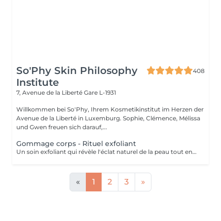
So'Phy Skin Philosophy
408
Institute
7, Avenue de la Liberté
Gare L-1931
Willkommen bei So'Phy, Ihrem Kosmetikinstitut im Herzen der
Avenue de la Liberté in Luxemburg. Sophie, Clémence, Mélissa
und Gwen freuen sich darauf,...
Gommage corps - Rituel exfoliant
Un soin exfoliant qui révèle l'éclat naturel de la peau tout en offrant un véritable moment de détente. Le gommage permet d'éliminer les cellules mortes, d'affiner le grain de peau et de laisser la peau plus douce et lumineuse. Selon vos préférences, vous pouvez choisir entre un gommage au savon noir, pour une exfoliation enveloppante et purifiante, ou un gommage à grains, pour une action plus tonique et efficace. La senteur sélectionnée accompagne l'ensemble du soin et prolonge l'expérience, avec la possibilité d'ajouter une huile de massage pour un moment encore plus enveloppant. La peau est douce, lisse et délicatement parfumée, le corps détendu et l'esprit apaisé. Un soin idéal pour préparer la peau, la sublimer ou simplement s'offrir un moment pour soi.
«
1
2
3
»