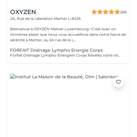
OXYZEN
285
2A, Rue de la Liberation
Mamer L-8425
Bienvenue à OXYZEN Mamer Luxembourg ! C'est avec un
immense plaisir que nous vous accueillons dans notre havre de
sérénité à Mamer, au 2A rue de la L...
FORFAIT Drainage Lympho Energie Corps
Forfait Drainage Lympho-Énergie® Corps Révélez votre vitalité Offrez à votre corps une véritable cure de bien-être grâce au Drainage Lympho-Énergie® Corps. Ce soin exclusif stimule l'énergie, détoxifie l'organisme, allège la silhouette et procure une sensation incomparable de légèreté et de vitalité. Forfait 5 Séances Régénération en douceur -5 séances de Drainage Lympho-Énergie® Corps. -Gestes doux et ciblés pour activer la circulation lymphatique. -Élimination progressive des toxines et réduction de la rétention d'eau. -Une expérience bien-être qui redonne confort et légèreté. Forfait 10 Séances Transformation en profondeur -10 séances de Drainage Lympho-Énergie® Corps. -Une cure complète pour renforcer le système lymphatique. -Affinement de la silhouette et élimination durable des impuretés. -Un voyage intérieur vers une vitalité retrouvée et un équilibre global. Ces forfaits sont adaptables à vos besoins et à votre rythme. Ils constituent également une formidable idée cadeau, idéale pour offrir bien-être, vitalité et légèreté à vos proches. Déconseillé aux femmes enceintes et en cas de contre-indication médicale (demander l'avis de votre médecin). Avertissement : Nos soins sont exclusivement dédiés au bien-être et à la relaxation. Ils ne remplacent pas un suivi médical et ne relèvent pas de la kinésithérapie.