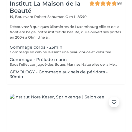
Institut La Maison de la
165
Beauté
14, Boulevard Robert Schuman
Olm L-8340
Découvrez à quelques kilomètres de Luxembourg ville et de la
frontière belge, notre institut de beauté, qui a ouvert ses portes
en 2004 à Olm. Une a...
Gommage corps - 25min
Gommage en cabine laissant une peau douce et veloutée. Offrez vous une parenthèse douceur avec le gommage de votre choix.
Gommage - Prélude marin
Sous l'effet conjugué des Boues Marines Naturelles de la Mer Morte et des Sels Marins, ce gommage original et haut de gamme offre une exfoliation détoxifiante, doublée d'un véritable effet de relaxation intense. La peau est douce, vivifiée, les rugosités éliminées, le corps est détendu
GEMOLOGY - Gommage aux sels de péridots -
30min