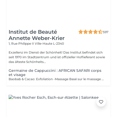
Institut de Beauté
597
Annette Weber-Krier
1, Rue Philippe II
Ville-Haute L-2340
Exzellenz im Dienst der Schönheit! Das Institut befindet sich
seit 1970 im Stadtzentrum und ist offizieller Hoflieferant sowie
das älteste Schönheits...
Germaine de Cappuccini : AFRICAN SAFARI corps
et visage
Baobab & Cacao: Exfoliation -Massage Basé sur le massage Hilotra de Madagascar, il combine des techniques ancestrales africaines et asiatiques pour générer une sensation de connexion avec la nature et un équilibre corporel. AFRICAN BLISS : Massage SWEET Maternity: Basé sur la technique du drainage lymphatique, ce rituel combine des mouvements ascendants et des mouvements enveloppants qui favorisent une sensation de légèreté et de confort immédiate dans les jambes Light Legs : Basé sur la technique du drainage lymphatique, ce rituel combine des mouvements ascendants et des mouvements enveloppants qui favorisent une sensation de légèreté et de confort immédiate dans les jambes