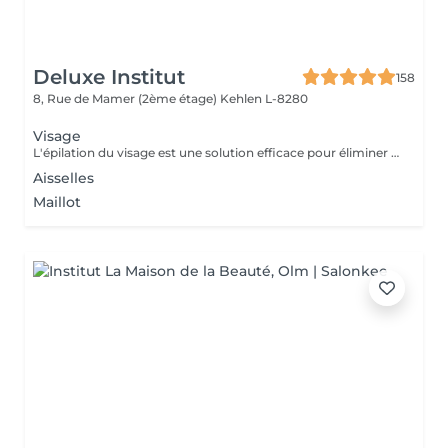
Deluxe Institut
158
8, Rue de Mamer (2ème étage)
Kehlen L-8280
Visage
L'épilation du visage est une solution efficace pour éliminer les poils indésirables et obtenir une peau nette et lisse. Les Avantages de l'Épilation du Visage Une peau plus douce et uniforme Élimine les poils fins et le duvet pour un teint plus lumineux. Améliore l'absorption des soins et la tenue du maquillage. Un effet longue durée Contrairement au rasage, l'épilation retire le poil à la racine, ralentissant ainsi la repousse. Les poils repoussent plus fins et moins visibles avec le temps. Un visage plus net et soigné Redessine les contours du visage pour une apparence plus harmonieuse. Idéal pour des zones précises comme la lèvre supérieure, le menton ou les joues. À la cire : Efficace pour une peau lisse jusqu'à 3 à 4 semaines.
Aisselles
Maillot