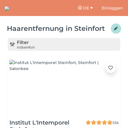
DE
Einloggen
Haarentfernung
in
Steinfort
Filter
in
Steinfort
Institut L'Intemporel
536