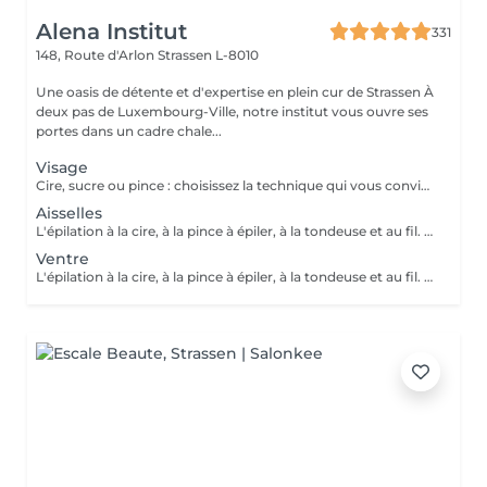
Alena Institut
331
148, Route d'Arlon
Strassen L-8010
Une oasis de détente et d'expertise en plein cur de Strassen À
deux pas de Luxembourg-Ville, notre institut vous ouvre ses
portes dans un cadre chale...
Visage
Cire, sucre ou pince : choisissez la technique qui vous convient ! Pour un résultat impeccable, chaque séance se termine toujours par une finition minutieuse à la pince. Résultat net, peau douce et parfaite, à chaque fois.
Aisselles
L'épilation à la cire, à la pince à épiler, à la tondeuse et au fil. Toutes nos techniques d'épilation vous garantissent un résultat net et durable. En fin de séance, quelque soit la technique d'épilation choisie, nous utilisons systématiquement une pince à épiler, pour un résultat parfait.
Ventre
L'épilation à la cire, à la pince à épiler, à la tondeuse et au fil. Toutes nos techniques d'épilation vous garantissent un résultat net et durable. En fin de séance, quelque soit la technique d'épilation choisie, nous utilisons systématiquement une pince à épiler, pour un résultat parfait.