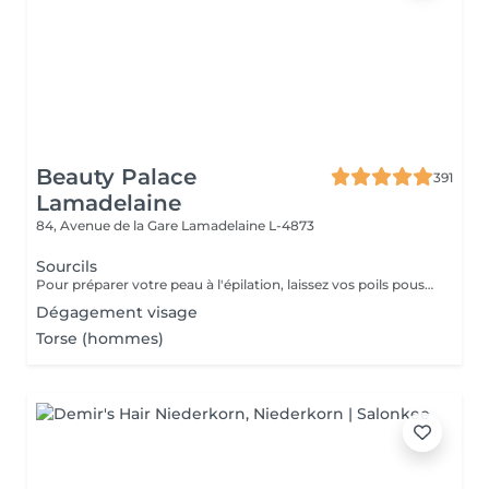
Beauty Palace
391
Lamadelaine
84, Avenue de la Gare
Lamadelaine L-4873
Sourcils
Pour préparer votre peau à l'épilation, laissez vos poils pousser pendant au moins deux semaines après le dernier rasage pour assurer une longueur adéquate. Il est également recommandé, mais non indispensable, d'effectuer un gommage doux 24 heures avant la séance pour éliminer les cellules mortes et faciliter l'extraction des poils. Le jour de l'épilation, évitez d'appliquer des crèmes ou des huiles sur la zone concernée afin d'assurer une bonne adhérence de la cire. Enfin, protégez votre peau en évitant l'exposition au soleil ou les séances de bronzage, qui pourraient la rendre plus sensible et irritable.
Dégagement visage
Torse (hommes)