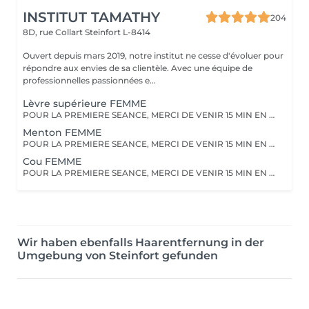
INSTITUT TAMATHY
204
8D, rue Collart
Steinfort L-8414
Ouvert depuis mars 2019, notre institut ne cesse d'évoluer pour
répondre aux envies de sa clientèle. Avec une équipe de
professionnelles passionnées e...
Lèvre supérieure FEMME
POUR LA PREMIERE SEANCE, MERCI DE VENIR 15 MIN EN AVANCE. Vous devez raser la zone à traiter 48 heures avant le rendez-vous. Merci de ne pas appliquer de crème, et pas de déodorant sur la zone le jour même.
Menton FEMME
POUR LA PREMIERE SEANCE, MERCI DE VENIR 15 MIN EN AVANCE. Vous devez raser la zone à traiter 48 heures avant le rendez-vous. Merci de ne pas appliquer de crème, et pas de déodorant sur la zone le jour même.
Cou FEMME
POUR LA PREMIERE SEANCE, MERCI DE VENIR 15 MIN EN AVANCE. Vous devez raser la zone à traiter 48 heures avant le rendez-vous. Merci de ne pas appliquer de crème, et pas de déodorant sur la zone le jour même.
Wir haben ebenfalls Haarentfernung in der
Umgebung von Steinfort gefunden