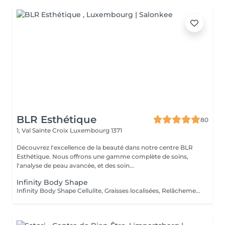
BLR Esthétique
80
1, Val Sainte Croix
Luxembourg 1371
Découvrez l'excellence de la beauté dans notre centre BLR
Esthétique. Nous offrons une gamme complète de soins,
l'analyse de peau avancée, et des soin...
Infinity Body Shape
Infinity Body Shape Cellulite, Graisses localisées, Relâchement cutané Laser LLLT Radiofréquence Vacuum Électrolipolyse Endomassage Ultrasons Ems Cromo-Frequençe Onde de Choc Ces technologies permettent des actions ciblées de drainage, raffermissement, tonification et remodelage, offrant une solution complète pour vos objectifs esthétiques.