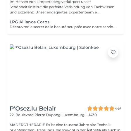
Im Herzen von Limpertsberg verkörpert unser
Schönheitsinstitut die perfekte Verbindung von Fachwissen
und Exzellenz. Unser engagiertes Expertenteam e...
LPG Alliance Corps
Découvrez le secret de la beauté sculptée avec notre service LPG Endermologie. Cette technologie de pointe est votre alliée pour une silhouette redessinée et une peau radieuse. Les soins Endermologie stimulent naturellement la production de collagène et d'élastine, réduisent l'aspect de la cellulite et raffermissent votre peau. Les résultats sont visibles dès les premières séances, vous laissant avec une confiance et une élégance accrues. Révélez votre beauté intérieure avec une silhouette plus harmonieuse. Optez pour le bien-être et la beauté, choisissez LPG Endermologie dès aujourd'hui.
P'Osez.lu Belair
446
22, Boulevard Pierre Dupong
Luxembourg L-1430
MADEROTHERAPIE Es ist eine tausend Jahre alte Technik
orientalischen Ursprungs, die sowohl in der Ästhetik als auch in