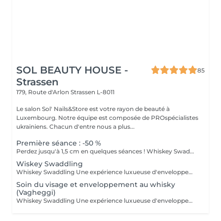
SOL BEAUTY HOUSE -
85
Strassen
179, Route d'Arlon
Strassen L-8011
Le salon Sol' Nails&Store est votre rayon de beauté à
Luxembourg. Notre équipe est composée de PROspécialistes
ukrainiens. Chacun d'entre nous a plus...
Première séance : -50 %
Perdez jusqu'à 1,5 cm en quelques séances ! Whiskey Swaddling - Une expérience de soin corporel luxueuse en institut Envie de vous faire plaisir tout en obtenant de vrais résultats ? Notre soin Whiskey Swaddling est bien plus qu'un simple enveloppement corporel : c'est un rituel complet conçu pour détoxifier, tonifier et nourrir votre peau en profondeur. Nous adaptons l'enveloppement à vos besoins à l'aide de formules riches en actifs, puis nous vous enveloppons dans des bandages, un film et de la chaleur pour optimiser les résultats. Le doux contraste de température, associé à des actifs puissants, fait des merveilles, et les résultats parlent d'eux-mêmes : Bienfaits : Détoxification du corps et perte de centimètres Une peau plus ferme et plus lisse Amélioration de la tonicité et de la circulation Envie d'enrichir votre expérience ? Ajoutez un soin du visage pendant l'enveloppement et un massage de drainage lymphatique après celui-ci pour booster la détoxification, améliorer la circulation et doubler l'efficacité de votre soin. Faites de ce moment une expérience pour tout le corps !
Wiskey Swaddling
Whiskey Swaddling Une expérience luxueuse d'enveloppement corporel digne d'un spa Envie de vous faire plaisir tout en obtenant de véritables résultats ? Notre soin « Whiskey Swaddling » est bien plus qu'un simple enveloppement corporel : c'est un rituel complet conçu pour détoxifier, tonifier et nourrir votre peau en profondeur. Nous adaptons l'enveloppement à vos besoins à l'aide de formules riches en principes actifs, puis nous vous enveloppons dans des bandages, un film plastique et une source de chaleur pour optimiser les résultats. Le doux contraste de température, associé à des actifs puissants, fait des merveilles et les résultats parlent d'eux-mêmes : Bienfaits : Détoxification du corps et perte de centimètres Une peau plus ferme et plus lisse Amélioration de la tonicité et de la circulation sanguine
Soin du visage et enveloppement au whisky
(Vagheggi)
Whiskey Swaddling Une expérience luxueuse d'enveloppement corporel en spa Envie de vous faire plaisir tout en obtenant de véritables résultats ? Notre Whiskey Swaddling est bien plus qu'un simple enveloppement corporel : c'est un rituel complet conçu pour détoxifier, tonifier et nourrir votre peau en profondeur. Nous adaptons l'enveloppement à vos besoins à l'aide de formules riches en principes actifs, puis nous vous enveloppons dans des bandages, un film plastique et une source de chaleur pour optimiser les résultats. Le doux contraste de température, associé à des actifs puissants, fait des merveilles et les résultats parlent d'eux-mêmes : Bienfaits : Détoxification du corps et perte de centimètres Une peau plus ferme et plus lisse Amélioration de la tonicité et de la circulation sanguine Envie d'enrichir votre expérience ? Pendant que votre corps se détend, pourquoi ne pas prendre soin de votre visage également ? Nous vous recommandons un soin du visage nourrissant utilisant les produits de soin professionnels Vagheggi.