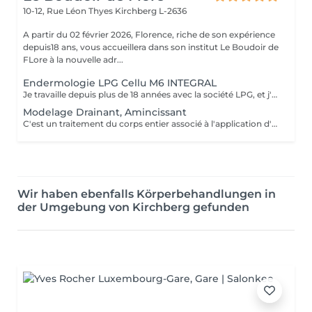
10-12, Rue Léon Thyes
Kirchberg L-2636
A partir du 02 février 2026, Florence, riche de son expérience
depuis18 ans, vous accueillera dans son institut Le Boudoir de
FLore à la nouvelle adr...
Endermologie LPG Cellu M6 INTEGRAL
Je travaille depuis plus de 18 années avec la société LPG, et j'ai le plaisir de vous proposer la gamme de soins visage et corps avec l'appareil Cellu M6 Integral . Vous trouverez également dans notre institut les produits cosmétiques visage et corps ainsi que leur compléments alimentaires naturels.
Modelage Drainant, Amincissant
C'est un traitement du corps entier associé à l'application d'un masque amincissant sur la zone du ventre. Réalisé à la main, il est apprécié pour son efficacité. Le massage va stimuler l'élimination des toxines et des graisses en activant le drainage lymphatique.
Wir haben ebenfalls Körperbehandlungen in
der Umgebung von Kirchberg gefunden