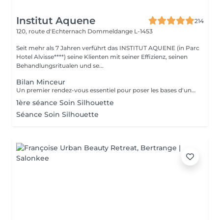
Institut Aquene
214
120, route d'Echternach
Dommeldange L-1453
Seit mehr als 7 Jahren verführt das INSTITUT AQUENE (in Parc
Hotel Alvisse****) seine Klienten mit seiner Effizienz, seinen
Behandlungsritualen und se...
Bilan Minceur
Un premier rendez-vous essentiel pour poser les bases d'un accompagnement efficace et personnalisé. Lors de ce bilan, nous analysons votre morphologie, vos habitudes, votre hygiène de vie et vos objectifs. Cela nous permet de comprendre les causes profondes de vos difficultés et de définir ensemble un programme adapté : soins, fréquence, conseils, cosmétique, hygiène de vie. Objectif : construire un plan minceur global, réaliste et efficace, en lien avec votre corps et vos besoins.
1ère séance Soin Silhouette
Séance Soin Silhouette