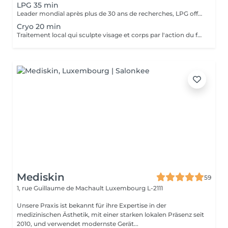
LPG 35 min
Leader mondial après plus de 30 ans de recherches, LPG offre un procédé 100% naturel pour relancer l'activité cellulaire endormie au coeur de notre peau. C'est une technique indolore et agréable, qui permet de déstocker les graisses résistantes, de raffermir la peau et de lisser l'aspect peau d'orange.
Cryo 20 min
Traitement local qui sculpte visage et corps par l'action du froid allant jusqu'à -10 degrés, avec effets immédiats et durables. Pour le corps, élimination de la cellulite localisée, diminution graisseuses, drainage, tonification et raffermissement musculaire, remodelage et amincissement. Pour le visage, effet anti-âge grâce au raffermissement des tissus, à la réduction des rides et à l'effacement du double menton.
Mediskin
59
1, rue Guillaume de Machault
Luxembourg L-2111
Unsere Praxis ist bekannt für ihre Expertise in der
medizinischen Ästhetik, mit einer starken lokalen Präsenz seit
2010, und verwendet modernste Gerät...