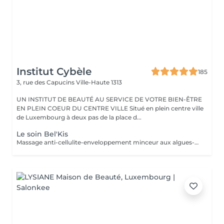
Institut Cybèle
185
3, rue des Capucins
Ville-Haute 1313
UN INSTITUT DE BEAUTÉ AU SERVICE DE VOTRE BIEN-ÊTRE
EN PLEIN COEUR DU CENTRE VILLE Situé en plein centre ville
de Luxembourg à deux pas de la place d...
Le soin Bel'Kis
Massage anti-cellulite-enveloppement minceur aux algues-application de gel cryogène. La légende désigne Belkis (la reine de Saba) d'allure souple et élégante, comme l'un des symboles de la beauté. Le soin Belkis est un soin spécifique minceur complet : amincissant-raffermissant-drainant, à base d'huiles essentielles de citron et cyprès, caféine et algues laminaires. Soin très puissant car au maximum de concentration des huiles essentielles autorisés.