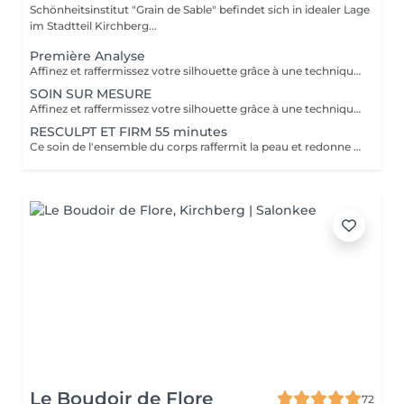
Schönheitsinstitut "Grain de Sable" befindet sich in idealer Lage
im Stadtteil Kirchberg...
Première Analyse
Affinez et raffermissez votre silhouette grâce à une technique de palper-rouler associée à un système d'aspiration. La dernière génération, le Cellu M6 INFINITY est un programme de soins basés sur la technique " Endermologie ", permettant de stimuler la circulation et les tissus de la peau en profondeur grâce à un système mécanique de palper-rouler. Associant confort et efficacité, cette technique, très proche d'un massage manuel, assouplit les tissus, améliore la circulation veineuse et lymphatique et permet une meilleure élimination des toxines. Les soins du corps Cellu M6 INFINITY permettent de : - déstocker les graisses - lisser la cellulite - raffermir la peau - retrouver des jambes légères
SOIN SUR MESURE
Affinez et raffermissez votre silhouette grâce à une technique de palper-rouler associée à un système d'aspiration. La dernière génération, le Cellu M6 INFINITY est un programme de soins basés sur la technique " Endermologie ", permettant de stimuler la circulation et les tissus de la peau en profondeur grâce à un système mécanique de palper-rouler. Associant confort et efficacité, cette technique, très proche d'un massage manuel, assouplit les tissus, améliore la circulation veineuse et lymphatique et permet une meilleure élimination des toxines. Les soins du corps Cellu M6 INFINITY permettent de : - déstocker les graisses - lisser la cellulite - raffermir la peau - retrouver des jambes légères
RESCULPT ET FIRM 55 minutes
Ce soin de l'ensemble du corps raffermit la peau et redonne du galbe aux courbes pour retrouver une silhouette resculptée et plus ferme tout en procurant un grand moment de bien-être.
Le Boudoir de Flore
72