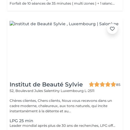
Forfait de 10 séances de 35 minutes ( multi zones ) + 1 séance offerte.
Institut de Beauté Sylvie
85
52, Boulevard Jules Salentiny
Luxembourg L-2511
Chères clientes, Chers clients, Nous vous recevons dans un
cadre moderne, chaleureux, aux tons naturels, qui incite
instantanément à la détente et au...
LPG 25 min
Leader mondial après plus de 30 ans de recherches, LPG offre un procédé 100% naturel pour relancer l'activité cellulaire endormie au coeur de notre peau. C'est une technique indolore et agréable, qui permet de déstocker les graisses résistantes, de raffermir la peau et de lisser l'aspect peau d'orange.