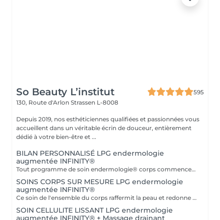
So Beauty L’institut
595
130, Route d'Arlon
Strassen L-8008
Depuis 2019, nos esthéticiennes qualifiées et passionnées vous
accueillent dans un véritable écrin de douceur, entièrement
dédié à votre bien-être et ...
BILAN PERSONNALISÉ LPG endermologie
augmentée INFINITY®
Tout programme de soin endermologie® corps commence par un bilan ultra-précis, avec l'application professionnelle ENDERMOLINK. Il se déroule en trois étapes clés : 1. Décryptage de votre mode de vie. 2. Analyse de votre peau. 3. Création de votre programme sur-mesure.
SOINS CORPS SUR MESURE LPG endermologie
augmentée INFINITY®
Ce soin de l'ensemble du corps raffermit la peau et redonne du galbe aux courbes pour retrouver une silhouette resculptée et plus ferme tout en procurant un grand moment de bien-être. DESTOCKE les graisses Grâce à la nouvelle tête de traitement brevetée Alliance, endermologie® permet de cibler et d'affiner les zones rebelles à lexercice et à l'hygiène alimentaire (bras, dos, ventre, taille, cuisses..) tout en s'adaptant précisément aux besoins de chaque peau. LISSE la cellulite La cellulite, qui touche 90 % des femmes même les plus minces et les plus sportives, résulte à la fois dun stockage de graisses dans les adipocytes (cellules graisseuses) et dune rétention d'eau tout autour. RAFFERMIT la peau Variations de poids, grossesses, temps qui passe la peau perd progressivement de sa tonicité et de sa souplesse. Même si ce relâchement cutané concerne tout le corps, certaines zones y sont plus sensibles : intérieur des cuisses, ventre, bras, etc
SOIN CELLULITE LISSANT LPG endermologie
augmentée INFINITY® + Massage drainant