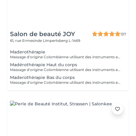
Salon de beauté JOY
137
61, rue Ermesinde
Limpertsberg L-1469
Maderothérapie
Massage d'origine Colombienne utilisant des instruments en bois naturel pour remodeler le corps, briser les graisses, stimuler le système lymphatique et lisser la peau. Cette méthode non invasive cible la cellulite ( cuisse , ventre, bras ) et raffermie la silhouette.
Madérothérapie Haut du corps
Massage d'origine Colombienne utilisant des instruments en bois naturel pour remodeler le corps, briser les graisses, stimuler le système lymphatique et lisser la peau. Cette méthode non invasive cible la cellulite ( cuisse , ventre, bras ) et raffermie la silhouette.
Maderothérapie Bas du corps
Massage d'origine Colombienne utilisant des instruments en bois naturel pour remodeler le corps, briser les graisses, stimuler le système lymphatique et lisser la peau. Cette méthode non invasive cible la cellulite ( cuisse , ventre, bras ) et raffermie la silhouette.