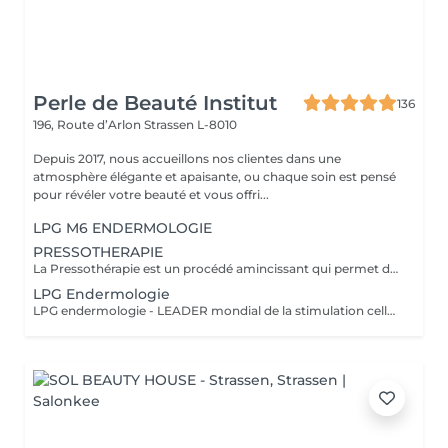
Perle de Beauté Institut
136
196, Route d’Arlon
Strassen L-8010
Depuis 2017, nous accueillons nos clientes dans une
atmosphère élégante et apaisante, ou chaque soin est pensé
pour révéler votre beauté et vous offri...
LPG M6 ENDERMOLOGIE
PRESSOTHERAPIE
La Pressothérapie est un procédé amincissant qui permet de traiter les problèmes de rétention d'eau, de circulation sanguine, et soulagé les jambes lourdes. Cette technique mécanique agit comme un drainage lymphatique. Nous utilisons un appareil de Pressothérapie qui opére un massage par compression et décompression. Les alvéoles des accessoires se remplissent d'air à un rythme varié et exercent des pressions multiples et douces sur les parties traitées.
LPG Endermologie
LPG endermologie - LEADER mondial de la stimulation cellulaire! Une triple action simultanée en un seul et meme traitement: - raffermir la peau, redensification naturelle du derme (collagène, élastine, acide hyaluronique endogènes) - lisser la peau d'orange - déstocker les graisses résistantes&localisées +70% Des résultats visibles dès la 3-em séance