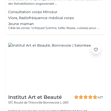
der Rehabilitation angewendet ...
Consultation corps Minceur
Viora, Radiofréquence médical corps
Jeune maman
Cible les zones "critiques"(ventre, taille, fesses, cuisses) pour retrouver une silhouette harmonieuse après l'arrivée de bébé tout en apportant une véritable sensation de bien-être.
Institut Art et Beauté
427
137, Route de Thionville
Bonnevoie L-2611
Isabel et son équipe conjuguent parfaitement beauté,