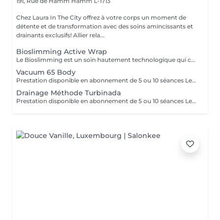
191, Rue de Hamm
Hamm L-1713
Chez Laura In The City offrez à votre corps un moment de
détente et de transformation avec des soins amincissants et
drainants exclusifs! Allier rela...
Bioslimming Active Wrap
Le Bioslimming est un soin hautement technologique qui combine des principes actifs naturels et une méthode exclusive pour cibler les zones spécifiques du corps. Grâce à une formule révolutionnaire enrichie en extraits de plantes, en algues marines et en huiles essentielles, ce soin aide à réduire la cellulite, raffermir la peau et affiner la silhouette. Résultats visible des la première séance traitement global offrant des résultats impressionnants et de multiples avantages ! Au-delà de son impact spectaculaire sur le modelage de la silhouette, réduction de la cellulite et les amas adipeux, ce soin procure une amélioration remarquable sur la texture de la peau. L'idéal est de réaliser en premier les séances de cryo sur les zones à perdre. Le soin bioslimming est la finition, il permet de « grignoter » les derniers petits centimètres. Cet enveloppement amincissant offre des bienfaits remarquables, faisant de lui un soin "tout-en-un" qui procure une expérience exceptionnelle. Les résultats sont visibles dès la première séance. La silhouette est redéfinie et la peau embellie. Parmi les nombreux bénéfices, on constate une perte moyenne de 1 à 4 cm par zone mesurée, après seulement une séance. Le processus d'amincissement et la combustion des graisses continuent de fonctionner pendant plusieurs heures qui suivent la séance.
Vacuum 65 Body
Prestation disponible en abonnement de 5 ou 10 séances Le Soin Vacuum 65 Body est un protocole minceur avancé de 45 minutes, conçu pour cibler les amas graisseux, lisser la peau et redéfinir la silhouette. Grâce à une technologie associant traitement à froid, biostimulation mécanique et mise sous vide, ce soin agit en profondeur pour des résultats visibles dès la première séance. La stimulation à froid agit comme un booster circulatoire : elle réactive les échanges cellulaires, favorise le drainage et raffermit les tissus cutanés. L'effet sous vide, combiné au modelage mécanique, stimule la lipolyse tout en favorisant le déstockage des graisses localisées. Cela permet une réduction du volume corporel significative, avec une perte moyenne observée de 6,5 cm en 45 minutes. Le soin combat efficacement la cellulite, améliore la texture de la peau et renforce son élasticité. La peau paraît plus lisse, plus ferme, plus homogène. Il agit également comme un activateur de régénération cutanée, en favorisant la production de collagène et d'élastine, pour une peau visiblement revitalisée. Ce rituel corporel est parfait pour celles et ceux en quête de résultats rapides, sans douleurs ni invasivité. Il peut s'intégrer à une cure minceur ciblée, ou être utilisé en soin ponctuel avant un événement.
Drainage Méthode Turbinada
Prestation disponible en abonnement de 5 ou 10 séances Le massage Turbinada est un traitement manuel, amincissant, performant, qui donne des résultats significatifs. Il est basé sur le principe de la thérapie chinoise (ventouse: aspiration, picots: acupressure). C'est un massage amincissant, stimulant, drainant, détoxiquant, raffermissant, tonifiant et personnalisé.