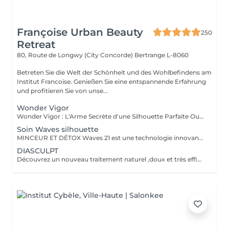
Françoise Urban Beauty
250
Retreat
80, Route de Longwy (City Concorde)
Bertrange L-8060
Betreten Sie die Welt der Schönheit und des Wohlbefindens am
Institut Francoise. Genießen Sie eine entspannende Erfahrung
und profitieren Sie von unse...
Wonder Vigor
Wonder Vigor : L'Arme Secrète d'une Silhouette Parfaite Oubliez les méthodes ordinaires. Wonder Vigor est la première et unique technologie au monde à fusionner thermogenèse intelligente et contraction musculaire hélicoïdale pour détruire la graisse et sculpter le corps avec une précision chirurgicale sans bistouri, sans douleur, sans compromis. Propulsé par Thermodexia, un brevet exclusif, ce système agit en profondeur pour des résultats visibles, mesurables, et inégalés. Une expérience ultra-confortable, des effets immédiats et durables parce que votre corps mérite l'excellence absolue. Exclusivement chez nous. Parce que le génie ne se partage pas. Prêt à transformer votre corps ? Venez vivre l'expérience Wonder Vigor.
Soin Waves silhouette
MINCEUR ET DÉTOX Waves 21 est une technologie innovante aux effets rééquilibrant , minceurs et détox permettant une action ciblée sur les différentes zones que l'on souhaite amincir. Grâce a l'association de électrostimulation des métamères en lien direct avec les organes , et d'un traitement par le froid intense , ce soin , relance le système lymphatique et veineux Les tissus sont détoxifiés en profondeur , la silhouette ré harmonisée , et les imperfections telle la cellulite , et la graisse abdominale sont visiblement réduites , dès la première séance .
DIASCULPT
Découvrez un nouveau traitement naturel ,doux et très efficace pour éliminer les surcharges graisseuses localisées : abdomen, hanches ,genoux , bras , fesses ,les résultats sont visibles immédiatement .Cette technique permet également de soigner la cellulite, et raffermir les zones relâchées en renforçant la fabrication d'un bon collagène.