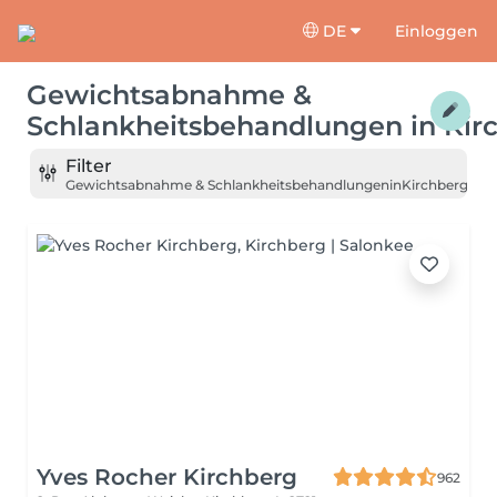
DE
Einloggen
Gewichtsabnahme &
Schlankheitsbehandlungen
in
Kir
Filter
Gewichtsabnahme & Schlankheitsbehandlungen
in
Kirchberg
Yves Rocher Kirchberg
962