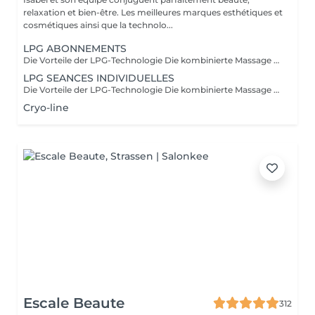
relaxation et bien-être. Les meilleures marques esthétiques et
cosmétiques ainsi que la technolo...
LPG ABONNEMENTS
Die Vorteile der LPG-Technologie Die kombinierte Massage und Saugwirkung des LPG Cellu M6 Medical bietet 100 % natürliche Schlankheits-, Anti-Aging- und therapeutische Lösungen durch schmerzfreie Massagen, die die zellulären Mechanismen auf natürliche Weise reaktivieren und verschiedene Vorteile bieten, die auf Ihre spezifischen Bedürfnisse zugeschnitten sind. Ästhetische Vorteile: Reduziert Cellulite, wobei das "Orangenhaut"-Erscheinungsbild allmählich verschwindet und die Haut wieder glatt und fest erscheint. Harmonisiert die Silhouette. Strafft und verbessert das Hautbild. Reduziert das Erscheinungsbild von Narben, Transplantaten und Verbrennungen. Therapeutische Vorteile: Verbessert die Lymph- und Blutzirkulation. Fördert die postoperative Genesung. Erzeugt eine entspannende Wirkung. Reduziert Muskelschmerzen. Lindert schwere Beine und geschwollene Knöchel. Bereitet den Körper auf körperliche Anstrengung vor. Erleichtert die Erholung nach dem Training: Muskelkater usw. Behandelt sportbedingte Beschwerden: Sehnenentzündungen, Muskelverletzungen usw. Sorgt für Entspannung und Muskelentspannung. Geschulte Praktiker: Carla Lisete Carla Marie Francesca Kümmern Sie sich noch heute um Ihren Körper und Ihre Schönheit mit der LPG-Technologie, um Ihre Haut und Ihren Körper für die kommenden Jahre vorzubereiten.
LPG SEANCES INDIVIDUELLES
Die Vorteile der LPG-Technologie Die kombinierte Massage und Saugwirkung des LPG Cellu M6 Medical bietet 100 % natürliche Schlankheits-, Anti-Aging- und therapeutische Lösungen durch schmerzfreie Massagen, die die zellulären Mechanismen auf natürliche Weise reaktivieren und verschiedene Vorteile bieten, die auf Ihre spezifischen Bedürfnisse zugeschnitten sind. Ästhetische Vorteile: Reduziert Cellulite, wobei das "Orangenhaut"-Erscheinungsbild allmählich verschwindet und die Haut wieder glatt und fest erscheint. Harmonisiert die Silhouette. Strafft und verbessert das Hautbild. Reduziert das Erscheinungsbild von Narben, Transplantaten und Verbrennungen. Therapeutische Vorteile: Verbessert die Lymph- und Blutzirkulation. Fördert die postoperative Genesung. Erzeugt eine entspannende Wirkung. Reduziert Muskelschmerzen. Lindert schwere Beine und geschwollene Knöchel. Bereitet den Körper auf körperliche Anstrengung vor. Erleichtert die Erholung nach dem Training: Muskelkater usw. Behandelt sportbedingte Beschwerden: Sehnenentzündungen, Muskelverletzungen usw. Sorgt für Entspannung und Muskelentspannung. Geschulte Praktiker: Carla Lisete Carla Marie Francesca Kümmern Sie sich noch heute um Ihren Körper und Ihre Schönheit mit der LPG-Technologie, um Ihre Haut und Ihren Körper für die kommenden Jahre vorzubereiten.
Cryo-line
Escale Beaute
312