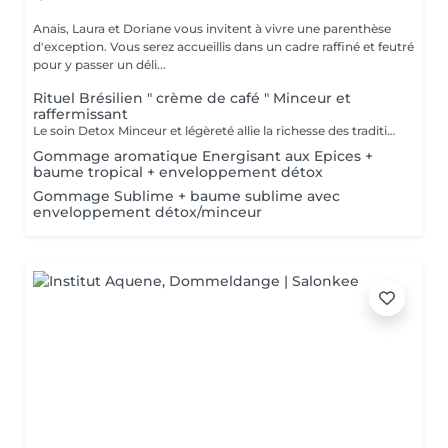
Anais, Laura et Doriane vous invitent à vivre une parenthèse
d'exception. Vous serez accueillis dans un cadre raffiné et feutré
pour y passer un déli...
Rituel Brésilien " crème de café " Minceur et
raffermissant
Le soin Detox Minceur et légèreté allie la richesse des traditions et pharmacopées brésiliennes et indiennes. Les mouvements vont, de façon alternatives, oxygéner et les drainer les tissus afin de raffermir et detoxifier le corps et le mental. Ce soin est pratiqué avec la Crème de Café Minceur, l'Huile Ayurvédique et un enveloppement personnalisé. * Possibilité de faire un abonnement 5+ 1 offert
Gommage aromatique Energisant aux Epices +
baume tropical + enveloppement détox
Gommage Sublime + baume sublime avec
enveloppement détox/minceur