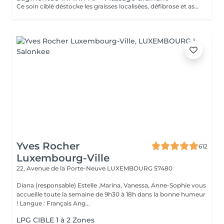
Ce soin ciblé déstocke les graisses localisées, défibrose et assouplit les tissus pour traiter efficacement la cellulite adipeuse et fibreuse tout en procurant un grand moment de bien-être. 40 minutes LPG + 10 minutes de massage drainant/amincissant sur l'avant des jambes.
Yves Rocher
612
Luxembourg-Ville
22, Avenue de la Porte-Neuve
LUXEMBOURG 57480
Diana (responsable) Estelle ,Marina, Vanessa, Anne-Sophie vous
accueille toute la semaine de 9h30 à 18h dans la bonne humeur
! Langue : Français Ang...
LPG CIBLE 1 à 2 Zones