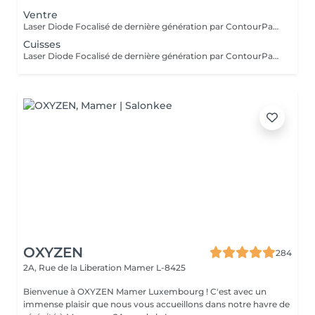
Ventre
Laser Diode Focalisé de dernière génération par ContourParis° : ciblez les zones à traiter ventre, cuisses, fesses et bras pour raffermir la peau, réduire le relâchement cutané et gommer la cellulite. Une solution efficace pour une peau plus lisse, tonique et visiblement remodelée. Il est possible qu'il y ait des contre-indications à la réalisation de ce soin. Si vous n'êtes jamais venu, je vous conseille de réserver au préalable un bilan silhouette ou de téléphoner au cabinet.
Cuisses
Laser Diode Focalisé de dernière génération par ContourParis° : ciblez les zones à traiter ventre, cuisses, fesses et bras pour raffermir la peau, réduire le relâchement cutané et gommer la cellulite. Une solution efficace pour une peau plus lisse, tonique et visiblement remodelée. Il est possible qu'il y ait des contre-indications à la réalisation de ce soin. Si vous n'êtes jamais venu, je vous conseille de réserver au préalable un bilan silhouette ou de téléphoner au cabinet.
OXYZEN
284
2A, Rue de la Liberation
Mamer L-8425
Bienvenue à OXYZEN Mamer Luxembourg ! C'est avec un
immense plaisir que nous vous accueillons dans notre havre de