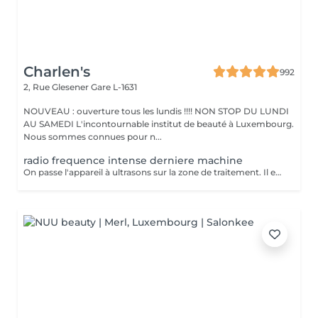
Charlen's
992
2, Rue Glesener
Gare L-1631
NOUVEAU : ouverture tous les lundis !!!! NON STOP DU LUNDI
AU SAMEDI L'incontournable institut de beauté à Luxembourg.
Nous sommes connues pour n...
radio frequence intense derniere machine
On passe l'appareil à ultrasons sur la zone de traitement. Il est possible de ressentir une légère sensation de chaleur pendant la séance mais la lipocavitation est indolore. La séance dure entre 40 minutes et 1h et vous pourrez reprendre vos activités quotidiennes normalement après le soin. Les resultats lissent la peau casse les capitons des la première seance