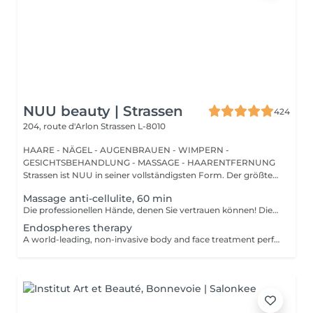
NUU beauty | Strassen
424
204, route d'Arlon
Strassen L-8010
HAARE - NÄGEL - AUGENBRAUEN - WIMPERN -
GESICHTSBEHANDLUNG - MASSAGE - HAARENTFERNUNG
Strassen ist NUU in seiner vollständigsten Form. Der größte
Sal...
Massage anti-cellulite, 60 min
Die professionellen Hände, denen Sie vertrauen können! Die Massage ist die Praxis des Knetens oder Manipulierens der Muskeln und anderer Weichteile einer Person, um Stress zu reduzieren, Muskelschmerzen zu lindern, die Entspannung zu fördern und die Funktion des Immunsystems zu verbessern. Vorteile einer Anti-Cellulite-Massage: - verbessert die Durchblutung - beseitigt Stauungen in der Haut - aktiviert Stoffwechselprozesse in Zellen und Geweben - Muskeln und Gewebe werden mit Sauerstoff und Mineralien versorgt - die Haut wird glatt und elastisch Wie wird eine Anti-Cellulite-Massage durchgeführt? - der Rücken wird massiert - Arme werden massiert - Beine werden massiert - der Bauch wird massiert Altersbeschränkungen: empfohlen ab 16 Jahren. Empfehlungen nach dem Eingriff: nach dem Eingriff 2-3 Stunden keinen Sport und plötzliche Bewegungen machen. Frequenz: 2-3 Mal pro Woche, insgesamt 10 Mal. Wiederholen Sie den Eingriff alle 3-6 Monate.
Endospheres therapy
A world-leading, non-invasive body and face treatment performed using the original 3rd-generation Endospheres® technology one of the most advanced solutions on the market for sculpting, drainage, and skin firming. This Italian medical technology combines microvibration, deep lymphatic drainage, and muscle stimulation to deliver visible results from the very first session. Why Endospheres® at NUU: Original 3rd-generation Endospheres® device · Authentic Italian technology · Instant lightness, firmness, and contouring · Safe, natural, and highly effective · No downtime Key benefits: Reduces cellulite and water retention Improves blood and lymphatic circulation Firms and tightens the skin Relieves muscle tension and heaviness Stimulates collagen and natural glow A.F.T. (Abdominal Fat Treatment) Advanced thermal and vacuum technology designed to activate fat metabolism, enhance lymphatic drainage, and sculpt the abdominal area safely and comfortably. Recommended from: 18+ Post-care: No downtime Frequency: Course recommended for optimal results Results are visible and progressive with regular sessions.