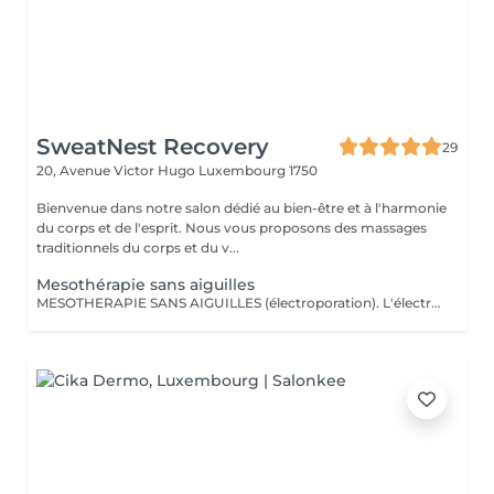
SweatNest Recovery
29
20, Avenue Victor Hugo
Luxembourg 1750
Bienvenue dans notre salon dédié au bien-être et à l'harmonie
du corps et de l'esprit. Nous vous proposons des massages
traditionnels du corps et du v...
Mesothérapie sans aiguilles
MESOTHERAPIE SANS AIGUILLES (électroporation). L'électromésothérapie est une technique médicale non invasive qui utilise des impulsions électriques pour améliorer l'apparence de la peau et le bien-être général. C'est une méthode sûre et efficace pour traiter une variété de problèmes de peau, des rides aux cicatrices d'acné, et elle est devenue une composante essentielle de nombreuses pratiques esthétiques. La mésothérapie sans aiguilles est également efficace pour le remodelage corporel et la réduction de la cellulite. Elle peut aider à tonifier les muscles et à éliminer les dépôts de graisse, aidant ainsi les clients à obtenir une silhouette plus ferme et plus sculptée. Cette technique utilise des courants électriques faibles intensité pour faire traverser la surface protectrice de la peau et les membranes cellulaires aux substances actives choisis selon des besoins et des effets attendus (p.ex., des enzymes et des produits favorisants le drainage lymphatique). Voici quelques-unes des principales contre-indications à l'électromésothérapie : Maladies cardiaques et porteurs de pacemaker Grossesse Épilepsie Cancers de la peau Diabète avancé Infections cutanées actives ou irritations cutanées graves Nombre de séances est établi selon des besoins et des résultats recherchés.