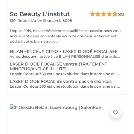
So Beauty L’institut
592
130, Route d'Arlon
Strassen L-8008
Depuis 2019, nos esthéticiennes qualifiées et passionnées vous
accueillent dans un véritable écrin de douceur, entièrement
dédié à votre bien-être et ...
BILAN MINCEUR CRYO + LASER DIODÉ FOCALISÉE
Venez découvrir grâce à ce BILAN PERSONNALISÉ d'une durée de 1h la formule la plus adapté pour vous afin d'atteindre vos objectifs ! Le soin Contour 360 est une révolution dans le domaine de l'esthétique corporelle. Si vous cherchez à affiner votre silhouette sans recourir à des interventions chirurgicales invasives, ce traitement est idéal ! Pourquoi opter pour le soin Contour 360 ? La technologie Contour 360 est adaptée à tous les types de peau et à diverses zones du corps. Que ce soit pour le ventre, les poignées d'amour, les cuisses ou les bras. Ce dispositif de body contouring combine trois traitements en un : la cryolipolyse augmentée, le laser diode focalisé et le palper-rouler mécanique. La cryolipolyse détruit les cellules adipeuses grâce à un froid intense, tandis que le laser diode stimule la production de collagène et l'élimination des triglycérides. Le palper-rouler mécanique améliore la circulation sanguine et lymphatique, combattant ainsi la rétention d'eau et la cellulite. Cette synergie permet des résultats visibles dès la première séance.
LASER DIODE FOCALISÉ ventre (TRAITEMENT
MINCEUR/ANTI-CELLULITE)
Le soin Contour 360 est une révolution dans le domaine de l'esthétique corporelle. Si vous cherchez à affiner votre silhouette sans recourir à des interventions chirurgicales invasives, ce traitement est idéal! Contour 360 ne se contente pas de réduire les graisses, elle améliore également la fermeté et la texture de la peau. Grâce à l'association du laser diode focalisé et du palper-rouler mécanique, la technologie stimule la production naturelle de collagène et d'élastine, deux composants essentiels pour une peau ferme et élastique. Le laser chauffe doucement les tissus, favorisant ainsi l'élimination des graisses et la tonicité de la peau. Le palper-rouler, quant à lui, reproduit un massage efficace, réduisant la cellulite et améliorant l'aspect général de la peau pour une silhouette redessinée et harmonieuse.
LASER DIODE FOCALISÉ ventre pack 6 séances
Le soin Contour 360 est une révolution dans le domaine de l'esthétique corporelle. Si vous cherchez à affiner votre silhouette sans recourir à des interventions chirurgicales invasives, ce traitement est idéal! Contour 360 ne se contente pas de réduire les graisses, elle améliore également la fermeté et la texture de la peau. Grâce à l'association du laser diode focalisé et du palper-rouler mécanique, la technologie stimule la production naturelle de collagène et d'élastine, deux composants essentiels pour une peau ferme et élastique. Le laser chauffe doucement les tissus, favorisant ainsi l'élimination des graisses et la tonicité de la peau. Le palper-rouler, quant à lui, reproduit un massage efficace, réduisant la cellulite et améliorant l'aspect général de la peau pour une silhouette redessinée et harmonieuse.