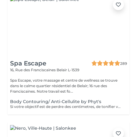
Spa Escape
289
16, Rue des Franciscaines
Belair L-1539
Spa Escape, votre massage et centre de wellness se trouve
dans le calme quartier résidentiel de Belair; 16 rue des
Franciscaines. Notre travail est fo...
Body Contouring/ Anti-Cellulite by Phyt's
Si votre objectif est de perdre des centimetres, de tonifier votre corps , de réduire la cellulite, ce soin développé par les laboratoires Phyt's est fait pour vous. Ensemble avec une bonne hygiène de vie adaptée, vous obtiendrez les resultats que vous espériez.