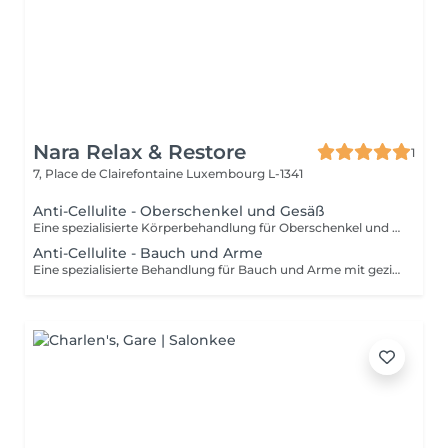
Nara Relax & Restore
1
7, Place de Clairefontaine
Luxembourg L-1341
Anti-Cellulite - Oberschenkel und Gesäß
Eine spezialisierte Körperbehandlung für Oberschenkel und Gesäß mit intensiven Massagetechniken zur Anregung der Durchblutung und gezielten Bearbeitung des darunterliegenden Gewebes. Die Anwendung kann das Hautbild unterstützen, die Gewebespannung fördern und für ein glatteres, strafferes Hautgefühl sorgen.
Anti-Cellulite - Bauch und Arme
Eine spezialisierte Behandlung für Bauch und Arme mit gezielten Massagetechniken zur Anregung der Durchblutung und Unterstützung eines gepflegten Hautbildes. Die intensive Anwendung kann die Gewebespannung fördern, das Hautbild verfeinern und die Haut geschmeidiger, glatter und frischer erscheinen lassen.