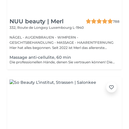
NUU beauty | Merl
788
332, Route de Longwy
Luxembourg L-1940
NÄGEL - AUGENBRAUEN - WIMPERN -
GESICHTSBEHANDLUNG - MASSAGE - HAARENTFERNUNG
Hier hat alles begonnen. Seit 2022 ist Merl das allererste
Zuhause der ...
Massage anti-cellulite, 60 min
Die professionellen Hände, denen Sie vertrauen können! Die Massage ist die Praxis des Knetens oder Manipulierens der Muskeln und anderer Weichteile einer Person, um Stress zu reduzieren, Muskelschmerzen zu lindern, die Entspannung zu fördern und die Funktion des Immunsystems zu verbessern. Vorteile einer Anti-Cellulite-Massage: - verbessert die Durchblutung - beseitigt Stauungen in der Haut - aktiviert Stoffwechselprozesse in Zellen und Geweben - Muskeln und Gewebe werden mit Sauerstoff und Mineralien versorgt - die Haut wird glatt und elastisch Wie wird eine Anti-Cellulite-Massage durchgeführt? - der Rücken wird massiert - Arme werden massiert - Beine werden massiert - der Bauch wird massiert Altersbeschränkungen: empfohlen ab 16 Jahren. Empfehlungen nach dem Eingriff: nach dem Eingriff 2-3 Stunden keinen Sport und plötzliche Bewegungen machen. Frequenz: 2-3 Mal pro Woche, insgesamt 10 Mal. Wiederholen Sie den Eingriff alle 3-6 Monate.