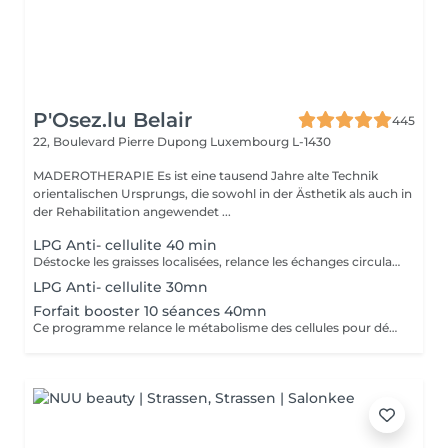
P'Osez.lu Belair
445
22, Boulevard Pierre Dupong
Luxembourg L-1430
MADEROTHERAPIE Es ist eine tausend Jahre alte Technik
orientalischen Ursprungs, die sowohl in der Ästhetik als auch in
der Rehabilitation angewendet ...
LPG Anti- cellulite 40 min
Déstocke les graisses localisées, relance les échanges circulatoires et raffermit pour retrouver une peau lisse, plus ferme et un corps plus léger. Ce soin agit sur tous types de cellulite(adipeux,aqueuse et fibreuse).
LPG Anti- cellulite 30mn
Forfait booster 10 séances 40mn
Ce programme relance le métabolisme des cellules pour déstocker les graisses résistantes, lisser la cellulite et raffermir la peau. Cure à raison de 2 soins endermologie corps par semaine pendant 5 semaines .