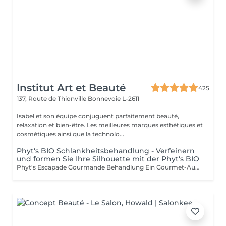
Institut Art et Beauté
425
137, Route de Thionville
Bonnevoie L-2611
Isabel et son équipe conjuguent parfaitement beauté,
relaxation et bien-être. Les meilleures marques esthétiques et
cosmétiques ainsi que la technolo...
Phyt's BIO Schlankheitsbehandlung - Verfeinern
und formen Sie Ihre Silhouette mit der Phyt's BIO
Phyt's Escapade Gourmande Behandlung Ein Gourmet-Ausflug, zertifiziert biologisch Gönnen Sie sich unsere Escapade Gourmande Behandlung, einen wahrhaft sinnlichen Ausflug, der biologisch zertifiziert ist und Weichheit und Genuss für ein ultimatives Entspannungserlebnis vereint. Kokosnuss-Peeling: Sanfte Exfoliation: Kokosnuss-Pulver entfernt sanft abgestorbene Hautzellen und offenbart eine glatte, verfeinerte Haut. Hautveredelung: Dieses Peeling sorgt für einen natürlichen, strahlenden und erfrischten Teint. Sheabutter-Wickel: Intensive Hydratation: Sheabutter schmilzt auf Ihrem Körper und bietet tiefe Pflege und Feuchtigkeit. Tiefe Entspannung: Diese Wellness-Massage sorgt für eine tiefgreifende Entspannung und unvergleichlichen Komfort. Kakaowickel: Sinnliche Erweckung: Kakao umhüllt Ihre Haut mit einer duftenden, wärmenden Umarmung, die Ihre Sinne weckt und das Wohlgefühl verlängert. Gourmet-Genuss: Das verführerische Aroma des Kakaos verleiht Ihrem Erlebnis eine süße Note der Verwöhnung. Warum diese Behandlung wählen? Ein einzigartiger sinnlicher Ausflug: Diese Behandlung ist ein komplettes Sinneserlebnis, das Wohlbefinden und Vergnügen bei jedem Schritt bietet. Biologische Inhaltsstoffe: Genießen Sie das Beste aus der Natur mit zertifizierten Bio-Zutaten und schonen Sie gleichzeitig die Umwelt. Ein Moment der puren Verwöhnung: Gönnen Sie sich eine luxuriöse Auszeit, in der Stress und Anspannung verfliegen. Sie verdienen diesen Moment des Luxus und Wohlbefindens.