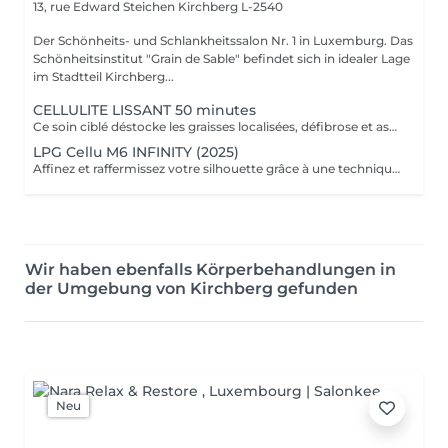
13, rue Edward Steichen
Kirchberg L-2540
Der Schönheits- und Schlankheitssalon Nr. 1 in Luxemburg. Das
Schönheitsinstitut "Grain de Sable" befindet sich in idealer Lage
im Stadtteil Kirchberg...
CELLULITE LISSANT 50 minutes
Ce soin ciblé déstocke les graisses localisées, défibrose et assouplit les tissus pour traiter efficacement la cellulite adipeuse et fibreuse tout en procurant un grand moment de bien-être.
LPG Cellu M6 INFINITY (2025)
Affinez et raffermissez votre silhouette grâce à une technique de palper-rouler associée à un système d'aspiration. La dernière génération, le Cellu M6 INFINITY est un programme de soins basés sur la technique " Endermologie ", permettant de stimuler la circulation et les tissus de la peau en profondeur grâce à un système mécanique de palper-rouler. Associant confort et efficacité, cette technique, très proche d'un massage manuel, assouplit les tissus, améliore la circulation veineuse et lymphatique et permet une meilleure élimination des toxines. Les soins du corps Cellu M6 INFINITY permettent de : - déstocker les graisses - lisser la cellulite - raffermir la peau - retrouver des jambes légères
Wir haben ebenfalls Körperbehandlungen in
der Umgebung von Kirchberg gefunden
Neu