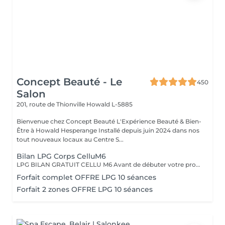
Concept Beauté - Le
450
Salon
201, route de Thionville
Howald L-5885
Bienvenue chez Concept Beauté L'Expérience Beauté & Bien-
Être à Howald Hesperange Installé depuis juin 2024 dans nos
tout nouveaux locaux au Centre S...
Bilan LPG Corps CelluM6
LPG BILAN GRATUIT CELLU M6 Avant de débuter votre programme LPG, nous vous offrons un bilan personnalisé. Cette séance permet d'analyser votre peau, d'évaluer vos besoins et de définir ensemble le protocole le plus adapté à vos objectifs (fermeté, cellulite, drainage, remodelage). Grâce à la technologie brevetée LPG Endermologie, nous vous conseillons un programme sur-mesure pour optimiser vos résultats dès la première séance. Un accompagnement exclusif : En plus de votre programme LPG, bénéficiez des conseils d'une professionnelle, coach en nutrition et bien-être, pour des résultats optimisés et durables. Un suivi global pour retrouver une silhouette harmonieuse et une meilleure vitalité ! Le Lipomassage est une technique issu de l'endermologie ,c'est la solution aux problèmes de cellulite, de graisses localisées et de relachement cutané. Cellu M6 combine trois efets majeurs: - Le destockage : il active la lipolyse et stimule les adipocytes déclenchant la libération des graisses - Le raffermissement : il stimule les fibroblastes pour générer collagène et élastine - Le rescultage : il décloisonne les amas graisseux et agit sur les septas ( aspect capitons )
Forfait complet OFFRE LPG 10 séances
Forfait 2 zones OFFRE LPG 10 séances