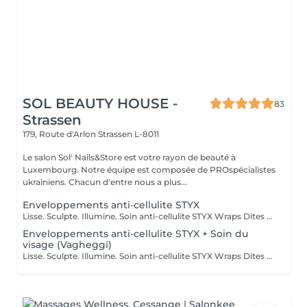
SOL BEAUTY HOUSE -
83
Strassen
179, Route d'Arlon
Strassen L-8011
Le salon Sol' Nails&Store est votre rayon de beauté à
Luxembourg. Notre équipe est composée de PROspécialistes
ukrainiens. Chacun d'entre nous a plus...
Enveloppements anti-cellulite STYX
Lisse. Sculpte. Illumine. Soin anti-cellulite STYX Wraps Dites adieu à la cellulite tenace et bonjour à une peau plus lisse et plus ferme ! Nos STYX Wraps constituent un soin anti-cellulite puissant qui utilise des ingrédients actifs naturels et des bandages de compression pour tonifier et détoxifier visiblement votre corps. Ses bienfaits : Cible et réduit l'apparence de la cellulite Stimule la circulation sanguine et lymphatique Raffermit, lisse et hydrate la peau Aide à redessiner les zones à problèmes Ressentez l'effet tenseur dès la première séance et profitez d'une silhouette rafraîchie et sculptée. Idéal en traitement ponctuel ou en cure pour des résultats durables. Prête à retrouver confiance en vous grâce aux bandages ?
Enveloppements anti-cellulite STYX + Soin du
visage (Vagheggi)
Lisse. Sculpte. Illumine. Soin anti-cellulite STYX Wraps Dites adieu à la cellulite tenace et bonjour à une peau plus lisse et plus ferme ! Nos STYX Wraps constituent un soin anti-cellulite puissant qui utilise des ingrédients actifs naturels et des bandages de compression pour tonifier et détoxifier visiblement votre corps. Ses bienfaits : Cible et réduit l'apparence de la cellulite Stimule la circulation sanguine et lymphatique Raffermit, lisse et hydrate la peau Aide à redessiner les zones à problèmes Ressentez l'effet tenseur dès la première séance et profitez d'une silhouette rafraîchie et sculptée. Idéal en traitement unique ou en cure pour des résultats à long terme. Profitez pleinement de ce moment pour profiter d'un soin du visage pendant la durée de l'enveloppement ! Prête à retrouver confiance en vous grâce à nos enveloppements ?