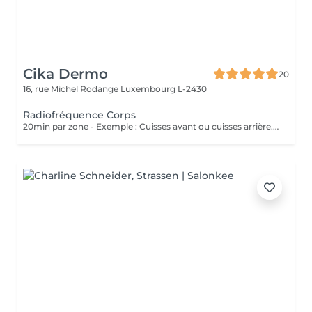
Cika Dermo
20
16, rue Michel Rodange
Luxembourg L-2430
Radiofréquence Corps
20min par zone - Exemple : Cuisses avant ou cuisses arrière. Soin Raffermissant pour le relâchement cutané ou la cellulite légère. L'effet est immédiat et évolutif sous 48h. Nous vous conseillons de faire ce soin en commençant par une cure de 6 séances et par la suite sous forme d'entretien uniquement.