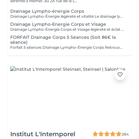
sérénité à Mamer, au 2A rue de la L...
Drainage Lympho-énergie Corps
Drainage Lympho-Énergie légèreté et vitalité Le drainage lympho-énergie est une méthode douce qui stimule le système lymphatique pour libérer les toxines, réduire la rétention d'eau et améliorer la circulation. Par des gestes précis et respectueux du corps, cette technique procure une sensation de légèreté, apaise le stress et redonne de l'énergie. Bienfaits : affiner la silhouette, diminuer la cellulite, soulager les jambes lourdes, améliorer la circulation, restaurer vitalité et équilibre. Pour prolonger et optimiser les résultats, découvrez nos cartes forfaits à tarif avantageux. Idéal aussi pour faire plaisir sous forme de bon cadeau. - FORFAIT Drainage Corps 5 Séances 430€ ( soit 86€ la séance ) - FORFAIT Drainage Corps 10 Séances 790€ ( soit 79€ la séance ) Déconseillé aux femmes enceintes. Pour en savoir plus, cliquez ici : https://www.oxyzen.lu Avertissement : Nos soins sont dédiés au bien-être et à la relaxation. Ils ne remplacent pas un suivi médical et ne relèvent pas de la kinésithérapie.
Drainage Lympho-Energie Corps et Visage
Drainage Lympho-Énergie Corps et Visage légèreté et éclat Le drainage lympho-énergie est une méthode douce qui stimule le système lymphatique et libère les toxines pour rétablir équilibre et vitalité. * Visage : réduit rides et imperfections, illumine le teint, raffermit l'ovale, atténue acné et couperose, diminue les poches et favorise un véritable lifting naturel. * Corps : aide à lutter contre la cellulite et la rétention d'eau, soulage les jambes lourdes, améliore la circulation, apaise le stress et redonne de l'énergie. Un soin complet qui agit autant sur l'esthétique que sur le bien-être intérieur. Pour optimiser les résultats, découvrez nos cartes forfaits à tarif avantageux. Idéal aussi pour offrir en bon cadeau. Déconseillé aux femmes enceintes. Pour en savoir plus, cliquez ici : https://www.oxyzen.lu Avertissement : Nos soins sont dédiés au bien-être et à la relaxation. Ils ne remplacent pas un suivi médical et ne relèvent pas de la kinésithérapie.
FORFAIT Drainage Corps 5 Séances (Soit 86€ la
séance)
Forfait 5 séances Drainage Lympho-Énergie Corps Retrouvez une silhouette affinée, des jambes légères et plus de vitalité grâce à notre forfait de 5 séances de drainage lympho-énergie corps. Cette méthode naturelle agit sur la circulation, la cellulite, la rétention d'eau, le stress et la perte d'énergie. Avec ce forfait, vous bénéficiez d'un tarif préférentiel : 86 € la séance au lieu de 94 €, soit une remise d'environ 8,5 %. Avantages du forfait : - Résultats renforcés et durables au fil des séances - Accompagnement personnalisé et adapté à vos besoins - Économies substantielles par rapport aux séances unitaires - Flexibilité dans la planification de vos rendez-vous Ce forfait est également le cadeau idéal à offrir à un proche pour lui faire découvrir les bienfaits du drainage lympho-énergie. Déconseillé aux femmes enceintes. Pour en savoir plus, cliquez ici : https://www.oxyzen.lu
Institut L'Intemporel
284