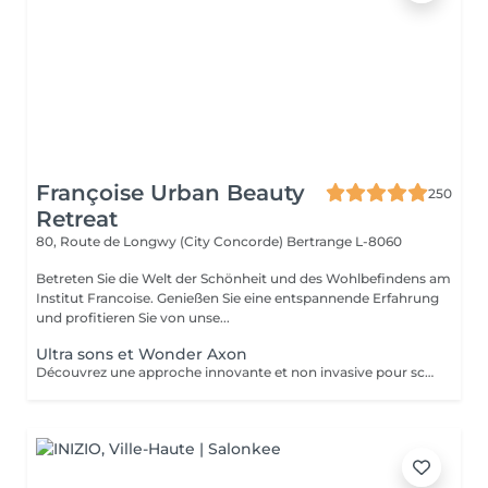
Françoise Urban Beauty
250
Retreat
80, Route de Longwy (City Concorde)
Bertrange L-8060
Betreten Sie die Welt der Schönheit und des Wohlbefindens am
Institut Francoise. Genießen Sie eine entspannende Erfahrung
und profitieren Sie von unse...
Ultra sons et Wonder Axon
Découvrez une approche innovante et non invasive pour sculpter votre silhouette, alliant la puissance de l'ultra son à la technologie avancée du Wonder Axon. Cette synergie unique agit en profondeur pour : Défibroser les cellulites indurées : Les ondes ultrasonores ciblent les nodules fibreux, brisant les tissus durcis et libérant les graisses emprisonnées. Brûler les graisses libérées : Le Wonder Axon active la lipolyse et stimule le drainage lymphatique, éliminant naturellement les toxines et les lipides. Sculpter une musculature harmonieuse : Les impulsions électrostimulantes du Wonder Axon tonifient les muscles en douceur, pour une silhouette ferme et équilibrée. Booster le métabolisme de base : En stimulant la microcirculation et l'activité cellulaire, cette combinaison relance la combustion des calories même au repos.