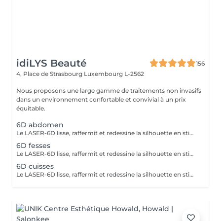
idiLYS Beauté
156
4, Place de Strasbourg
Luxembourg L-2562
Nous proposons une large gamme de traitements non invasifs
dans un environnement confortable et convivial à un prix
équitable.
6D abdomen
Le LASER-6D lisse, raffermit et redessine la silhouette en stimulant la peau en profondeur pour atténuer visiblement la cellulite. La LUMINOTHÉRAPIE du visage consiste à exposer la peau à des lumières LED afin de stimuler le renouvellement cellulaire et améliorer l'éclat du teint.
6D fesses
Le LASER-6D lisse, raffermit et redessine la silhouette en stimulant la peau en profondeur pour atténuer visiblement la cellulite.
6D cuisses
Le LASER-6D lisse, raffermit et redessine la silhouette en stimulant la peau en profondeur pour atténuer visiblement la cellulite. La LUMINOTHÉRAPIE du visage consiste à exposer la peau à des lumières LED afin de stimuler le renouvellement cellulaire et améliorer l'éclat du teint.