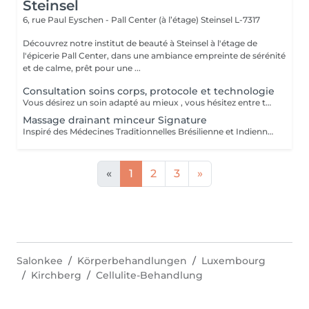
Steinsel
6, rue Paul Eyschen - Pall Center (à l’étage)
Steinsel L-7317
Découvrez notre institut de beauté à Steinsel à l'étage de
l'épicerie Pall Center, dans une ambiance empreinte de sérénité
et de calme, prêt pour une ...
Consultation soins corps, protocole et technologie
Vous désirez un soin adapté au mieux , vous hésitez entre toutes nos techniques , machines et protocoles divers. Nous avons donc mis en place ce moment privilégié avec une esthéticienne , qui vous écoutera et répondra à vos attentes en vous conseillant au mieux . Les 25€ de la consultation vous seront déduits de votre soin si vous prenez rdv .
Massage drainant minceur Signature
Inspiré des Médecines Traditionnelles Brésilienne et Indienne, ce soin allie des manuvres de pétrissage, frictions et percussions pour apporter une détoxification et un drainage des tissus, un équilibre global du corps afin de restaurer son image de soi. Conseillé en cure de minimum 10 séances + 2 gratuites.
«
1
2
3
»
Salonkee
Körperbehandlungen
Luxembourg
Kirchberg
Cellulite-Behandlung