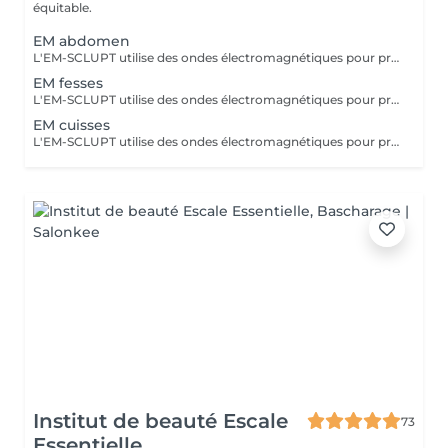
équitable.
EM abdomen
L'EM-SCLUPT utilise des ondes électromagnétiques pour provoquer des contractions musculaires intenses afin de tonifier les muscles et réduire la graisse. La LUMINOTHÉRAPIE du visage consiste à exposer la peau à des lumières LED afin de stimuler le renouvellement cellulaire et améliorer l'éclat du teint.
EM fesses
L'EM-SCLUPT utilise des ondes électromagnétiques pour provoquer des contractions musculaires intenses afin de tonifier les muscles et réduire la graisse.
EM cuisses
L'EM-SCLUPT utilise des ondes électromagnétiques pour provoquer des contractions musculaires intenses afin de tonifier les muscles et réduire la graisse. La LUMINOTHÉRAPIE du visage consiste à exposer la peau à des lumières LED afin de stimuler le renouvellement cellulaire et améliorer l'éclat du teint.
Institut de beauté Escale
73
Essentielle