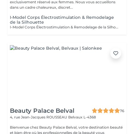
exclusivement réservé aux femmes. Nous vous accueillons
dans un cadre chaleureux, discret...
I-Model Corps Électrostimulation & Remodelage
de la Silhouette
I-Model Corps Électrostimulation & Remodelage de la Silhouette Le soin i-Model Corps est une technologie d'électrostimulation de dernière génération qui associe différents courants spécifiques pour solliciter les muscles en profondeur. Cette méthode non invasive permet de tonifier les muscles, raffermir les tissus et accompagner le remodelage de la silhouette, sans chirurgie ni temps de récupération. En provoquant des contractions musculaires ciblées, comparables à un entraînement intensif, l'i-Model stimule les muscles tout en favorisant la circulation sanguine et le drainage lymphatique. Ce soin est idéal pour compléter une activité physique ou pour retrouver une silhouette plus tonique. Les bienfaits du soin Tonifie et renforce les muscles. Raffermit les tissus et améliore la fermeté de la peau. Aide à redessiner la silhouette. Favorise le drainage lymphatique. Stimule la circulation sanguine. Contribue à réduire l'aspect de la cellulite. Améliore la qualité et la tonicité de la peau. Procure une sensation de légèreté et de bien-être. Zones pouvant être traitées Abdomen Taille Hanches Fesses Cuisses Bras Mollets Déroulement d'une séance Après un bilan personnalisé, les électrodes sont placées sur les zones à traiter. Les programmes sont adaptés à vos objectifs et à votre niveau de confort afin d'offrir un traitement efficace et progressif. La séance est confortable, sans douleur et ne nécessite aucune éviction sociale. Vous pouvez reprendre vos activités immédiatement après le soin. Résultats Les résultats évoluent progressivement et varient selon chaque personne, en fonction de son mode de vie, de sa condition physique et de ses objectifs. Un protocole d'au moins 6 séances est recommandé pour commencer à observer les premiers résultats visibles. Pour optimiser et prolonger les effets, il est conseillé de suivre le programme personnalisé proposé par votre praticien, en complément d'une alimentation équilibrée, d'une bonne hydratation et d'une activité physique régulière. Pour qui ? Le soin i-Model Corps est recommandé aux personnes qui souhaitent : Tonifier leur musculature. Raffermir leur peau. Améliorer l'aspect de leur silhouette. Accompagner une perte de volume ou un programme sportif. Réduire visiblement l'aspect de la cellulite. Retrouver une sensation de tonicité et de fermeté. i-Model Corps est une solution innovante qui allie technologie, confort et efficacité pour accompagner durablement votre objectif de remodelage corporel.
Beauty Palace Belval
76
4, rue Jean-Jacques ROUSSEAU
Belvaux L-4368
Bienvenue chez Beauty Palace Belval, votre destination beauté
et bien-être où les professionnelles de la beauté vous