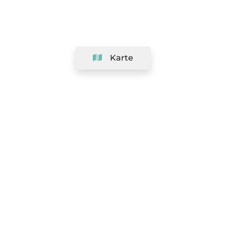
Karte
Unternehmen
Support
Team
&
Jobs
Ihr Geschäft hinzufügen
Rechtlich
Widerrufsrecht ausüben