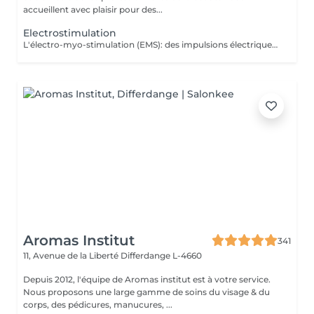
accueillent avec plaisir pour des...
Electrostimulation
L'électro-myo-stimulation (EMS): des impulsions électriques appliquées via des électrodes pour contracter les muscles. Objectifs: *Tonification musculaire *Raffermissement *Perte de cellulite *Affine la silhouette *Complète un entraînement sportif
Aromas Institut
341
11, Avenue de la Liberté
Differdange L-4660
Depuis 2012, l'équipe de Aromas institut est à votre service.
Nous proposons une large gamme de soins du visage & du
corps, des pédicures, manucures, ...