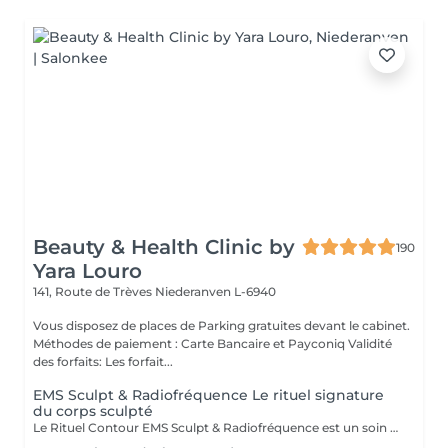
Beauty & Health Clinic by
190
Yara Louro
141, Route de Trèves
Niederanven L-6940
Vous disposez de places de Parking gratuites devant le cabinet.
Méthodes de paiement : Carte Bancaire et Payconiq Validité
des forfaits: Les forfait...
EMS Sculpt & Radiofréquence Le rituel signature
du corps sculpté
Le Rituel Contour EMS Sculpt & Radiofréquence est un soin non invasif haut de gamme qui redéfinit la silhouette en associant tonification musculaire profonde et raffermissement cutané. Grâce à la synergie de l'EMS et de la radiofréquence, il agit simultanément sur les muscles, les graisses localisées et la qualité de la peau pour un résultat visible et harmonieux. Résultats visibles Silhouette sculptée et tonifiée grâce aux contractions musculaires intenses de l'EMS Peau plus ferme et lissée par la stimulation du collagène via la radiofréquence Équivalent à 20 000 abdominaux en 30 minutes Réduction des graisses localisées et amélioration de l'aspect de la cellulite Contours du corps redessinés avec une meilleure définition musculaire Une expérience premium Le soin débute par un massage préparatoire, suivi d'un protocole technologique combinant chaleur ciblée et stimulation musculaire profonde. Une expérience confortable, efficace et résolument moderne. Zones ciblées: Abdomen · Fesses · Cuisses · Bras · Mollets