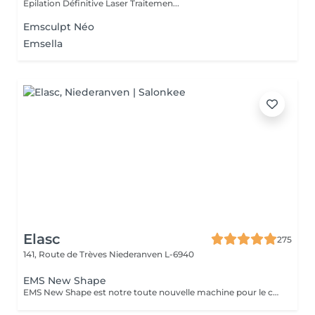
Epilation Définitive Laser Traitemen...
Emsculpt Néo
Emsella
Elasc
275
141, Route de Trèves
Niederanven L-6940
EMS New Shape
EMS New Shape est notre toute nouvelle machine pour le corps. Elle permet d'éliminer les graisses (même viscérales) et de stimuler les muscles les plus profonds, inatteignables même en faisant du sport, et ce, sans aucune courbature ! Le principe est le suivant : des ondes électromagnétiques provoquant des micro-stimulations musculaires très intenses. Ce soin est non-invasif et indolore ! Cette technologie s'adresse à n'importe qui souhaitant améliorer sa silhouette : le ou la sportif(ve) qui stagne et souhaite augmenter ses performances physiques ou encore celui ou celle qui veut développer sa masse musculaire et perdre des graisses locales. L'essayer, c'est l'adopter ! N'hésitez pas à nous contacter pour tout autre renseignement.