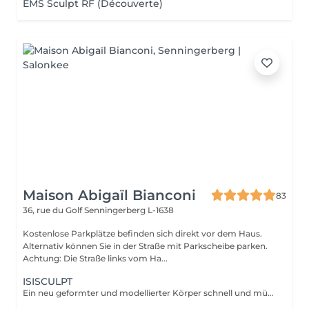
EMS Sculpt RF (Découverte)
Maison Abigaïl Bianconi
83
36, rue du Golf
Senningerberg L-1638
Kostenlose Parkplätze befinden sich direkt vor dem Haus.
Alternativ können Sie in der Straße mit Parkscheibe parken.
Achtung: Die Straße links vom Ha...
ISISCULPT
Ein neu geformter und modellierter Körper schnell und mühelos. Diese High-Tech-Behandlung nutzt die elektromagnetischen Felder von Isis Sculpt, um die Muskulatur zu stärken und die Silhouette zu verfeinern. Die Technologie basiert auf fokussierter elektromagnetischer Energie, die bis zu 20.000 tiefe Muskelkontraktionen auslöst ganz ohne Anstrengung. Diese Kontraktionen wirken bis zu 7 cm in die Tiefe. Ergebnisse: mehr Muskeln, gesteigerte Kraft und Energie, weniger Fett, reduzierte Toxine und Stress. Die Silhouette wird neu geformt, schlanker und straffer. Sichtbare Ergebnisse bereits ab der ersten Sitzung. Eine Kur von 6 Sitzungen wird empfohlen, um die Silhouette zu verschlanken und zu modellieren.